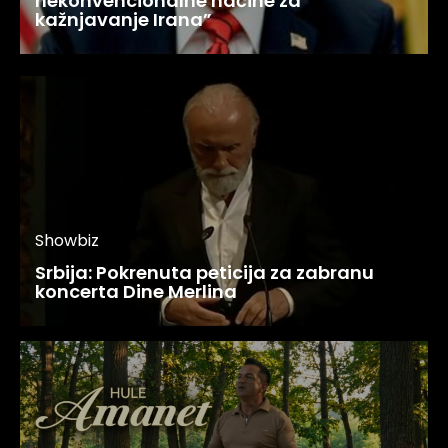
nekonvencionalne načine za
kažnjavanje Irana”
Showbiz
Srbija: Pokrenuta peticija za zabranu
koncerta Dine Merlina