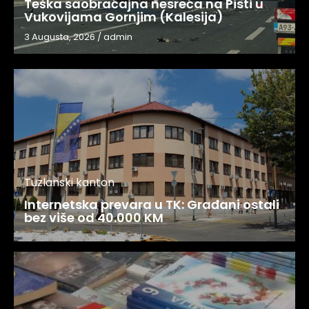
Teška saobraćajna nesreća na Pisti u
Vukovijama Gornjim (Kalesija)
3 Augusta, 2026
/
admin
Tuzlanski kanton
Internetska prevara u TK: Građani ostali
bez više od 40.000 KM