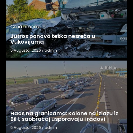
Crna hronika
Jutros ponovo teška nesreća u
Vukovijama
5 Augusta, 2026
/
admin
BiH
Haos na granicama: Kolone na izlazu iz
BiH, saobraćaj usporavaju i radovi
5 Augusta, 2026
/
admin