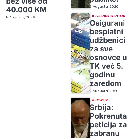
bez više od
5 Augusta, 2026
40.000 KM
TUZLANSKI KANTON
5 Augusta, 2026
Osigurani
besplatni
udžbenici
za sve
osnovce u
TK već 5.
godinu
zaredom
5 Augusta, 2026
SHOWBIZ
Srbija:
Pokrenuta
peticija za
zabranu