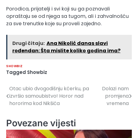
Porodica, prijatelji i svi koji su ga poznavali
opraštaju se od njega sa tugom, ali i zahvalnošću
za sve trenutke koje su proveli zajedno.
Drugi čitaju:
Ana Nikolić danas slavi
rođendan: Šta mislite koliko godina ima?
SHOWBIZ
Tagged
Showbiz
Otac ubio dvogodišnju kćerku, pa
Dolazi nam
Navigacija
izvršio samoubistvo! Horor nad
promjena
članaka
hororima kod Nikšića
vremena
Povezane vijesti