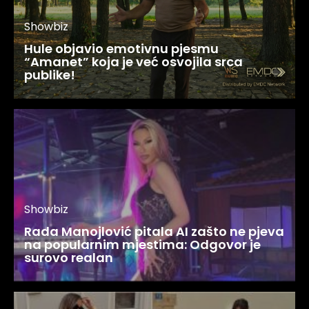
Showbiz
Hule objavio emotivnu pjesmu
“Amanet” koja je već osvojila srca
publike!
Showbiz
Rada Manojlović pitala AI zašto ne pjeva
na popularnim mjestima: Odgovor je
surovo realan