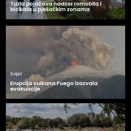
Tuzla pojačava nadzor romobila i
bicikala u pješačkim zonama
Svijet
Erupcija vulkana Fuego izazvala
evakuacije