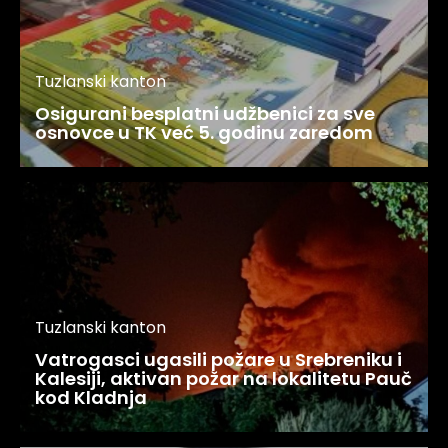
Tuzlanski kanton
Osigurani besplatni udžbenici za sve
osnovce u TK već 5. godinu zaredom
Tuzlanski kanton
Vatrogasci ugasili požare u Srebreniku i
Kalesiji, aktivan požar na lokalitetu Pauč
kod Kladnja