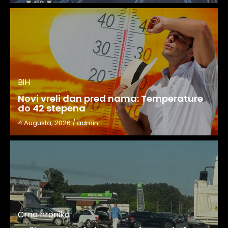
BiH
Novi vreli dan pred nama: Temperature
do 42 stepena
4 Augusta, 2026
/
admin
Crna hronika