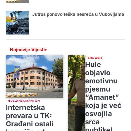
Jutros ponovo teška nesreća u Vukovijama
Najnovije Vijesti
SHOWBIZ
Hule
objavio
emotivnu
pjesmu
“Amanet”
TUZLANSKI KANTON
koja je već
Internetska
osvojila
prevara u TK:
srca
Građani ostali
publike!