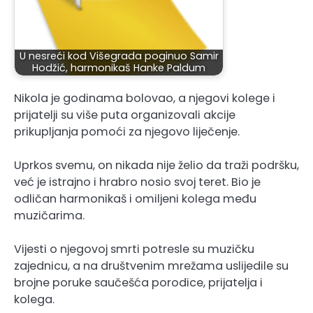
U nesreći kod Višegrada poginuo Samir
Hodžić, harmonikaš Hanke Paldum
Nikola je godinama bolovao, a njegovi kolege i
prijatelji su više puta organizovali akcije
prikupljanja pomoći za njegovo liječenje.
Uprkos svemu, on nikada nije želio da traži podršku,
već je istrajno i hrabro nosio svoj teret. Bio je
odličan harmonikaš i omiljeni kolega među
muzičarima.
Vijesti o njegovoj smrti potresle su muzičku
zajednicu, a na društvenim mrežama uslijedile su
brojne poruke saučešća porodice, prijatelja i
kolega.