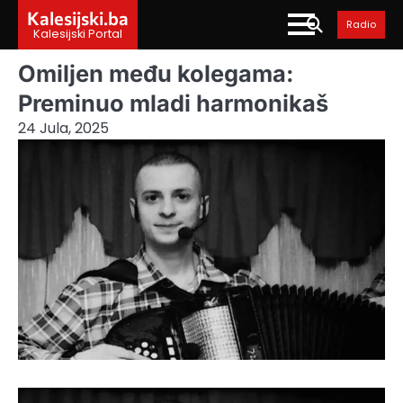
Skip
Kalesijski.ba
Radio
to
Kalesijski Portal
content
Omiljen među kolegama:
Preminuo mladi harmonikaš
24 Jula, 2025