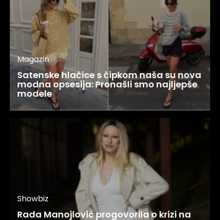
Magazin
Satenske hlačice s čipkom naša su nova
modna opsesija: Pronašli smo najljepše
modele
Showbiz
Rada Manojlović progovorila o krizi na