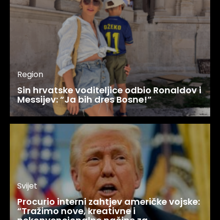
Region
Sin hrvatske voditeljice odbio Ronaldov i
Messijev: “Ja bih dres Bosne!”
Svijet
Procurio interni zahtjev američke vojske:
“Tražimo nove, kreativne i