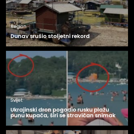
Region
Dunav srušio stoljetni rekord
Svijet
Ukrajinski dron pogodio rusku plažu
punu kupača, širi se stravičan snimak