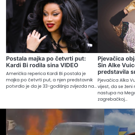
Postala majka po četvrti put:
Pjevačica obj
Kardi Bi rodila sina VIDEO
Sin Alke Vuic
predstavila 
Američka reperica Kardi Bi postala je
majka po četvrti put, a njen predstavnik
Pjevačica Alka Vu
potvrdio je da je 33-godišnja zvijezda na…
vijest, da se ženi
nastupa na Mega
zagrebačkoj…