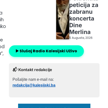
peticija za
zabranu
ma
koncerta
ih
Dine
iko
Merlina
5 Augusta, 2026
je
Kod
▶️ Slušaj Radio Kalesijski Uživo
”,
📬 Kontakt redakcije
Pošaljite nam e-mail na:
redakcija@kalesijski.ba