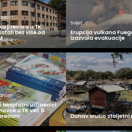
kanton
Svijet
ka prevara u TK:
stali bez više od
Erupcija vulkana Fueg
M
izazvala evakuacije
kanton
 besplatni udžbenici
Region
novce u TK već 5.
zaredom
Dunav srušio stoljetni