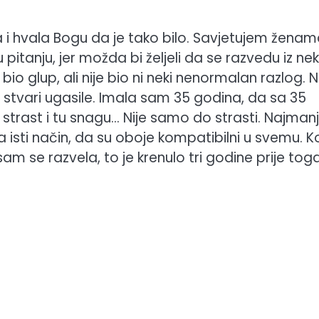
 i hvala Bogu da je tako bilo. Savjetujem žena
tanju, jer možda bi željeli da se razvedu iz nek
 bio glup, ali nije bio ni neki nenormalan razlog. N
se stvari ugasile. Imala sam 35 godina, da sa 35
 strast i tu snagu… Nije samo do strasti. Najman
na isti način, da su oboje kompatibilni u svemu. 
am se razvela, to je krenulo tri godine prije toga