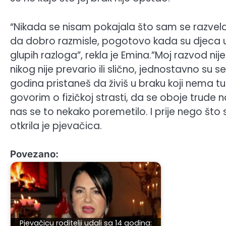
“Nikada se nisam pokajala što sam se razvela
da dobro razmisle, pogotovo kada su djeca u pi
glupih razloga”, rekla je Emina.”Moj razvod nije
nikog nije prevario ili slično, jednostavno su 
godina pristaneš da živiš u braku koji nema tu
govorim o fizičkoj strasti, da se oboje trude 
nas se to nekako poremetilo. I prije nego što s
otkrila je pjevačica.
Povezano:
Pjevačicu roditelji udali sa 14 godina: