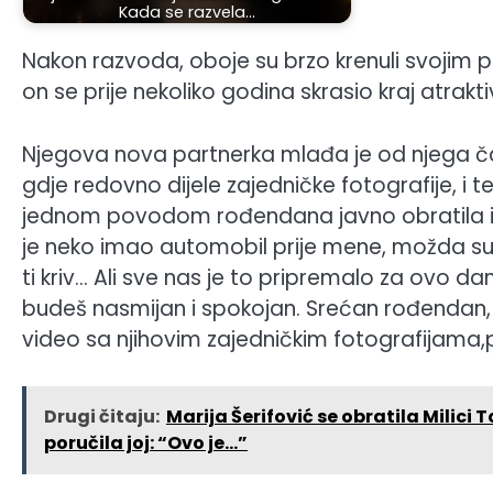
Kada se razvela…
Nakon razvoda, oboje su brzo krenuli svojim pu
on se prije nekoliko godina skrasio kraj atrakti
Njegova nova partnerka mlađa je od njega ča
gdje redovno dijele zajedničke fotografije, i te
jednom povodom rođendana javno obratila i t
je neko imao automobil prije mene, možda su
ti kriv… Ali sve nas je to pripremalo za ovo d
budeš nasmijan i spokojan. Srećan rođendan, 
video sa njihovim zajedničkim fotografijama,
Drugi čitaju:
Marija Šerifović se obratila Milic
poručila joj: “Ovo je…”