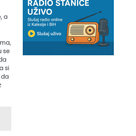
, a
ama,
u se
žda
a si
o da
z