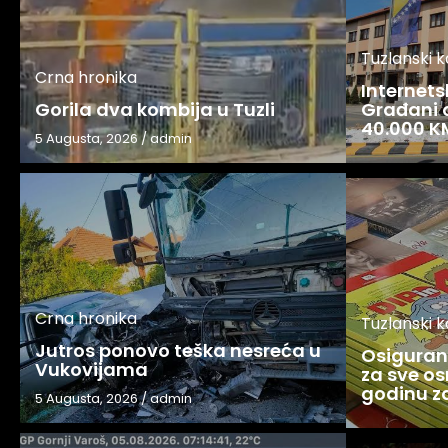
Tuzlanski 
Crna hronika
Internets
Gorila dva kombija u Tuzli
Građani o
40.000 K
5 Augusta, 2026
/
admin
Crna hronika
Tuzlanski 
Jutros ponovo teška nesreća u
Osigurani
Vukovijama
za sve os
godinu 
5 Augusta, 2026
/
admin