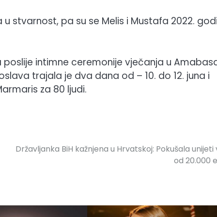
a u stvarnost, pa su se Melis i Mustafa 2022. god
u da poslije intimne ceremonije vječanja u Amabas
oslava trajala je dva dana od – 10. do 12. juna i
armaris za 80 ljudi.
Državljanka BiH kažnjena u Hrvatskoj: Pokušala unijeti 
od 20.000 