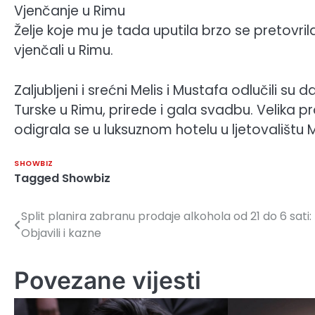
Vjenčanje u Rimu
Želje koje mu je tada uputila brzo se pretovril
vjenčali u Rimu.
Zaljubljeni i srećni Melis i Mustafa odlučili s
Turske u Rimu, prirede i gala svadbu. Velika pr
odigrala se u luksuznom hotelu u ljetovalištu M
SHOWBIZ
Tagged
Showbiz
Split planira zabranu prodaje alkohola od 21 do 6 sati:
Navigacija
Objavili i kazne
članaka
Povezane vijesti