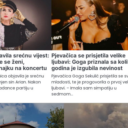
avila srećnu vijest:
Pjevačica se prisjetila velike
e se ženi,
ljubavi: Goga priznala sa kol
snajku na koncertu
godina je izgubila nevinost
ica objavila je srećnu
Pjevačica Goga Sekulić prisjetila se s
 njen sin Arian. Nakon
mladosti, te je progovorila o prvoj vel
dance partiju u
ljubavi. – Imala sam simpatiju u
sedmom…