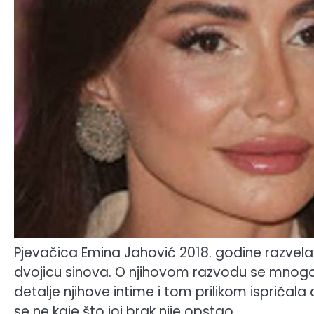
Pjevačica Emina Jahović 2018. godine razvela
dvojicu sinova. O njihovom razvodu se mnogo s
detalje njihove intime i tom prilikom ispričala 
se ne kaje što joj brak nije opstao.