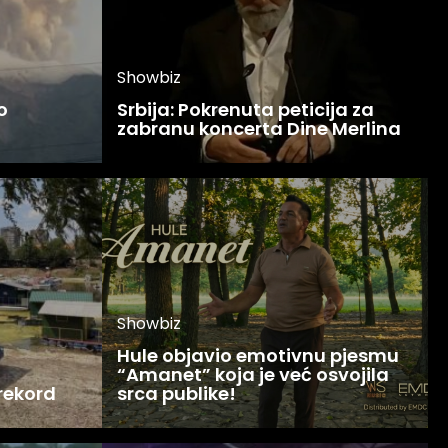
Showbiz
o
Srbija: Pokrenuta peticija za
zabranu koncerta Dine Merlina
Showbiz
Hule objavio emotivnu pjesmu
“Amanet” koja je već osvojila
 rekord
srca publike!