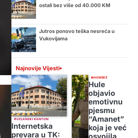
ostali bez više od 40.000 KM
Jutros ponovo teška nesreća u
Vukovijama
Najnovije Vijesti
SHOWBIZ
Hule
objavio
emotivnu
pjesmu
“Amanet”
TUZLANSKI KANTON
Internetska
koja je već
prevara u TK:
osvojila