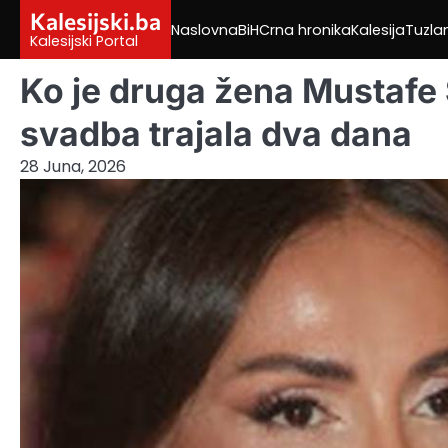
Skip
Kalesijski.ba
Naslovna
BiH
Crna hronika
Kalesija
Tuzla
to
Kalesijski Portal
content
Ko je druga žena Mustafe 
svadba trajala dva dana
28 Juna, 2026