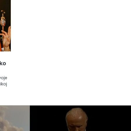
iko
voje
ikoj