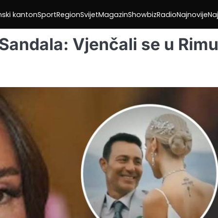
nski kanton
Sport
Region
Svijet
Magazin
Showbiz
Radio
Najnovije
Naj
Sandala: Vjenčali se u Rimu