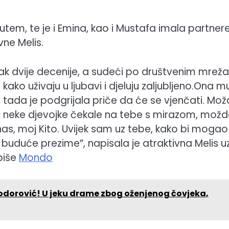
tem, te je i Emina, kao i Mustafa imala partnere
vne Melis.
k dvije decenije, a sudeći po društvenim mrež
 kako uživaju u ljubavi i djeluju zaljubljeno.Ona m
ada je podgrijala priče da će se vjenčati. Mo
 neke djevojke čekale na tebe s mirazom, možd
anas, moj Kito. Uvijek sam uz tebe, kako bi moga
buduće prezime”, napisala je atraktivna Melis u
piše
Mondo
i Todorović! U jeku drame zbog oženjenog čovjeka,