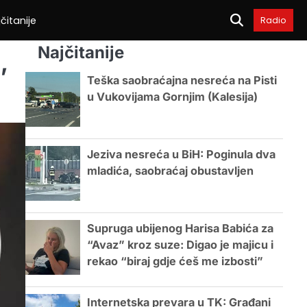
čitanije
Radio
Najčitanije
,
Teška saobraćajna nesreća na Pisti
u Vukovijama Gornjim (Kalesija)
Jeziva nesreća u BiH: Poginula dva
mladića, saobraćaj obustavljen
Supruga ubijenog Harisa Babića za
“Avaz” kroz suze: Digao je majicu i
rekao “biraj gdje ćeš me izbosti”
Internetska prevara u TK: Građani