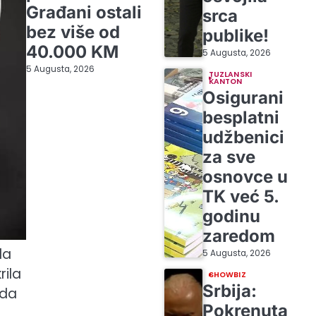
Građani ostali
srca
bez više od
publike!
40.000 KM
5 Augusta, 2026
5 Augusta, 2026
TUZLANSKI
KANTON
Osigurani
besplatni
udžbenici
za sve
osnovce u
TK već 5.
godinu
zaredom
la
5 Augusta, 2026
rila
SHOWBIZ
Srbija:
 da
Pokrenuta