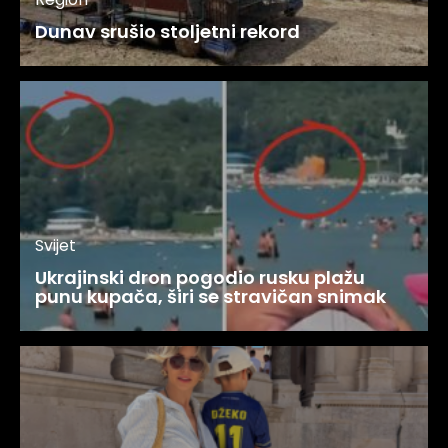
Dunav srušio stoljetni rekord
Svijet
Ukrajinski dron pogodio rusku plažu
punu kupača, širi se stravičan snimak