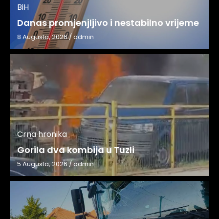
BiH
Danas promjenjljivo i nestabilno vrijeme
8 Augusta, 2026
/
admin
Crna hronika
Gorila dva kombija u Tuzli
5 Augusta, 2026
/
admin