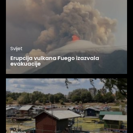
Svijet
Erupcija vulkana Fuego izazvala
evakuacije
Region