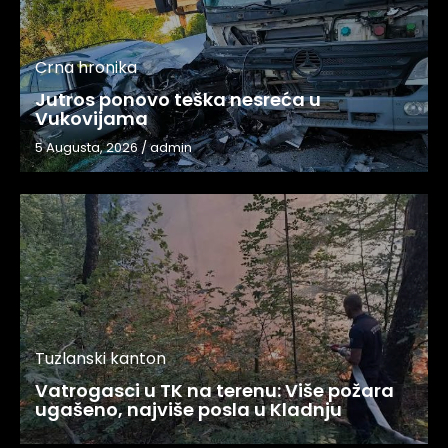
Crna hronika
Jutros ponovo teška nesreća u
Vukovijama
5 Augusta, 2026
/
admin
Tuzlanski kanton
Vatrogasci u TK na terenu: Više požara
ugašeno, najviše posla u Kladnju