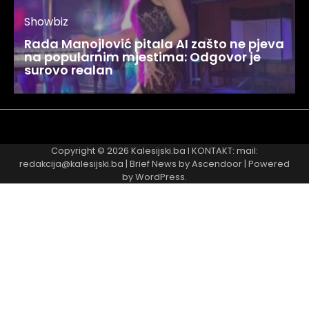
Showbiz
Rada Manojlović pitala AI zašto ne pjeva
na popularnim mjestima: Odgovor je
surovo realan
Najnovije
Najčitanije
Copyright © 2026
Kalesijski.ba
I KONTAKT: mail:
redakcija@kalesijski.ba | Brief News by
Ascendoor
| Powered
by
WordPress
.