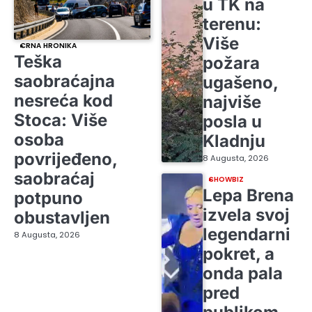
u TK na
terenu:
Više
CRNA HRONIKA
Teška
požara
saobraćajna
ugašeno,
nesreća kod
najviše
Stoca: Više
posla u
osoba
Kladnju
povrijeđeno,
8 Augusta, 2026
saobraćaj
SHOWBIZ
Lepa Brena
potpuno
izvela svoj
obustavljen
legendarni
8 Augusta, 2026
pokret, a
onda pala
pred