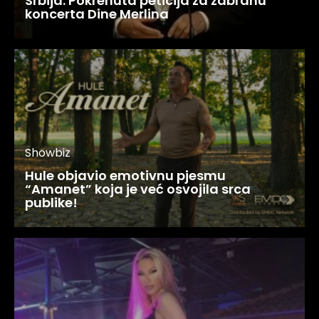
Srbija: Pokrenuta peticija za zabranu
koncerta Dine Merlina
Showbiz
Hule objavio emotivnu pjesmu
“Amanet” koja je već osvojila srca
publike!