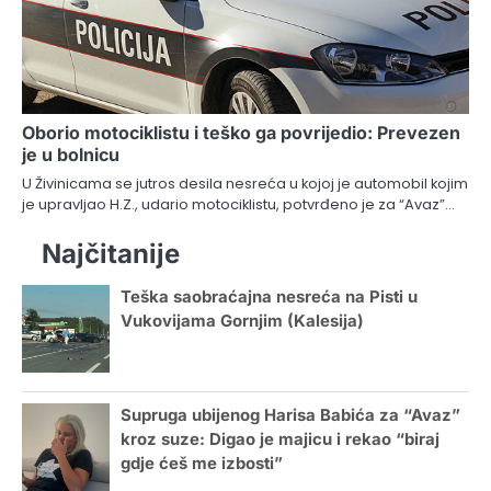
Oborio motociklistu i teško ga povrijedio: Prevezen
je u bolnicu
U Živinicama se jutros desila nesreća u kojoj je automobil kojim
je upravljao H.Z., udario motociklistu, potvrđeno je za “Avaz”…
Najčitanije
Teška saobraćajna nesreća na Pisti u
Vukovijama Gornjim (Kalesija)
Supruga ubijenog Harisa Babića za “Avaz”
kroz suze: Digao je majicu i rekao “biraj
gdje ćeš me izbosti”