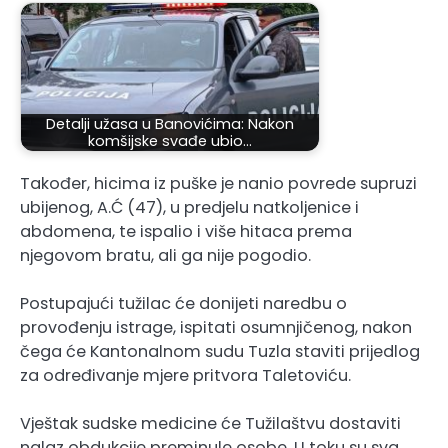
Detalji užasa u Banovićima: Nakon
komšijske svađe ubio…
Također, hicima iz puške je nanio povrede supruzi
ubijenog, A.Ć (47), u predjelu natkoljenice i
abdomena, te ispalio i više hitaca prema
njegovom bratu, ali ga nije pogodio.
Postupajući tužilac će donijeti naredbu o
provođenju istrage, ispitati osumnjičenog, nakon
čega će Kantonalnom sudu Tuzla staviti prijedlog
za određivanje mjere pritvora Taletoviću.
Vještak sudske medicine će Tužilaštvu dostaviti
nalaz obdukcije preminule osobe. U toku su sva