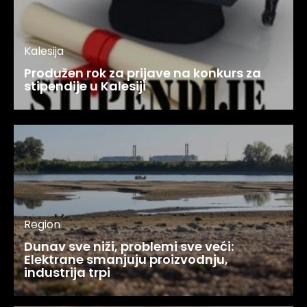
Kalesija
Produžen rok za prijave na konkurs za
stipendije u Kalesiji
Region
Dunav sve niži, problemi sve veći:
Elektrane smanjuju proizvodnju,
industrija trpi