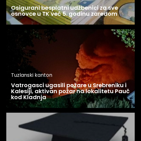
Osigurani besplatni udžbenici za sve
osnovce u TK već 5. godinu zaredom
Tuzlanski kanton
Vatrogasci ugasili požare u Srebreniku i
Kalesiji, aktivan požar na lokalitetu Pauč
kod Kladnja