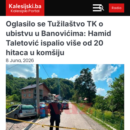
Skip
Kalesijski.ba
Radio
to
Kalesijski Portal
content
Oglasilo se Tužilaštvo TK o
ubistvu u Banovićima: Hamid
Taletović ispalio više od 20
hitaca u komšiju
8 Juna, 2026