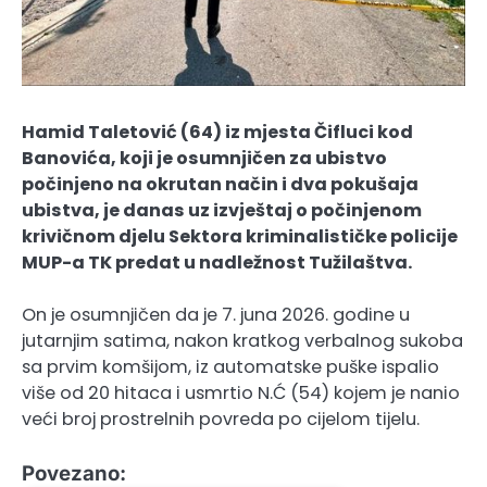
Hamid Taletović (64) iz mjesta Čifluci kod
Banovića, koji je osumnjičen za ubistvo
počinjeno na okrutan način i dva pokušaja
ubistva, je danas uz izvještaj o počinjenom
krivičnom djelu Sektora kriminalističke policije
MUP-a TK predat u nadležnost Tužilaštva.
On je osumnjičen da je 7. juna 2026. godine u
jutarnjim satima, nakon kratkog verbalnog sukoba
sa prvim komšijom, iz automatske puške ispalio
više od 20 hitaca i usmrtio N.Ć (54) kojem je nanio
veći broj prostrelnih povreda po cijelom tijelu.
Povezano: