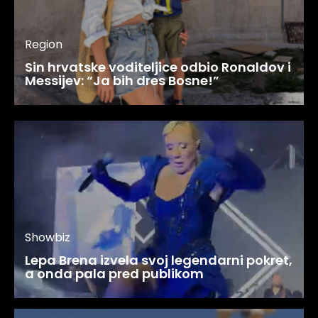
Region
Sin hrvatske voditeljice odbio Ronaldov i
Messijev: “Ja bih dres Bosne!”
Showbiz
Lepa Brena izvela svoj legendarni pokret,
a onda pala pred publikom