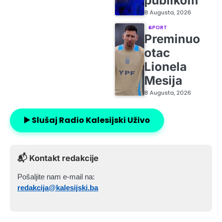
publikom
8 Augusta, 2026
SPORT
Preminuo
otac
Lionela
Mesija
8 Augusta, 2026
▶️ Slušaj Radio Kalesijski Uživo
📬 Kontakt redakcije
Pošaljite nam e-mail na:
redakcija@kalesijski.ba