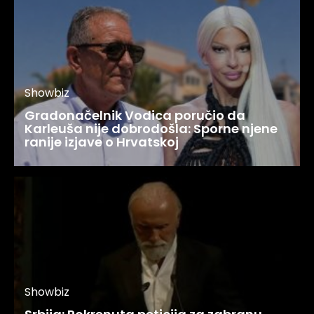
Showbiz
Gradonačelnik Vodica poručio da
Karleuša nije dobrodošla: Sporne njene
ranije izjave o Hrvatskoj
Showbiz