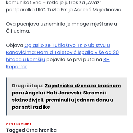
komunikativna – rekla je jutros za „Avaz“
portparolka UKC Tuzla Ersija Aščerić Mujedinović.
Ova pucnjava uznemirila je mnoge mještane u
Čiflucima.
Objava
Oglasilo se Tužilaštvo TK o ubistvu u
Banovićima: Hamid Taletović ispalio više od 20
hitaca u komšiju
pojavila se prvi puta na
BH
Reporter
.
Drugi čitaju:
Zajednička dženaza bračnom
paru Angelu i Hati Janevski: Skromni i
složno živjeli, preminuli u jednom danu u
par sati razlike
CRNA HRONIKA
Tagged
Crna hronika