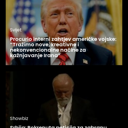
Svijet
Procurio interni zahtjev američke vojske:
“Tražimo nove, kreativne i
nekonvencionalne načine za
kažnjavanje Irana”
Showbiz
Srbija: Pokrenuta peticija za zabranu