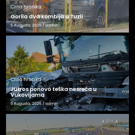
Crna hronika
Gorila dva kombija u Tuzli
5 Augusta, 2026
/
admin
Crna hronika
Jutros ponovo teška nesreća u
Vukovijama
5 Augusta, 2026
/
admin