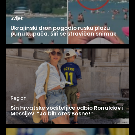
Svijet
Ukrajinski dron pogodio rusku plažu
punu kupača, širi se stravičan snimak
Region
Sin hrvatske voditeljice odbio Ronaldov i
Messijev: “Ja bih dres Bosne!”