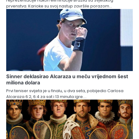
reprezentacije nakon eliminacije Brazila sa Svjetskog
prvenstva. Karioke su svoj nastup završile porazom…
Sinner deklasirao Alcaraza u meču vrijednom šest
miliona dolara
Prvi teniser svijeta je u finalu, u dva seta, pobijedio Carlosa
Alcaraza 6:2, 6:4 za sat i 13 minuta igre.…