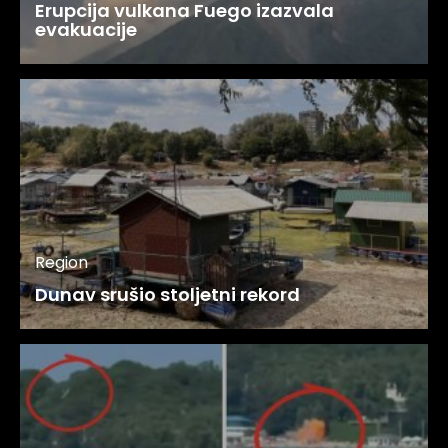
Erupcija vulkana Fuego izazvala
evakuacije
Region
Dunav srušio stoljetni rekord