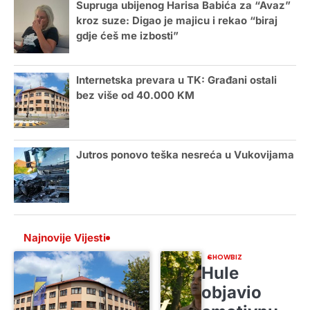
Supruga ubijenog Harisa Babića za “Avaz”
kroz suze: Digao je majicu i rekao “biraj
gdje ćeš me izbosti”
Internetska prevara u TK: Građani ostali
bez više od 40.000 KM
Jutros ponovo teška nesreća u Vukovijama
Najnovije Vijesti
SHOWBIZ
Hule
objavio