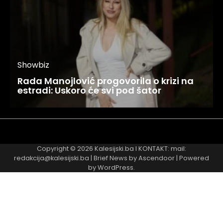
Showbiz
Rada Manojlović progovorila o krizi na
estradi: Uskoro će svi pod šator
Najnovije
Najčitanije
Copyright © 2026
Kalesijski.ba
I KONTAKT: mail:
redakcija@kalesijski.ba | Brief News by
Ascendoor
| Powered
by
WordPress
.