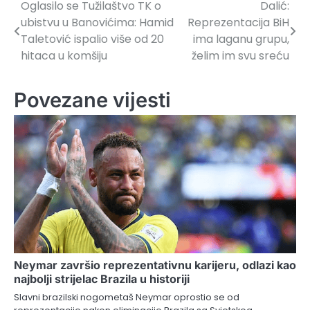
Oglasilo se Tužilaštvo TK o
Dalić:
Navigacija
ubistvu u Banovićima: Hamid
Reprezentacija BiH
članaka
Taletović ispalio više od 20
ima laganu grupu,
hitaca u komšiju
želim im svu sreću
Povezane vijesti
Neymar završio reprezentativnu karijeru, odlazi kao
najbolji strijelac Brazila u historiji
Slavni brazilski nogometaš Neymar oprostio se od