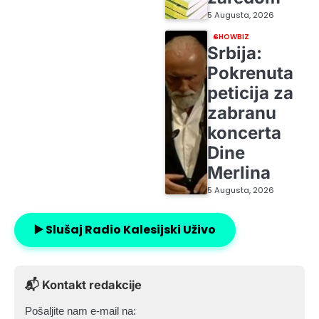
5 Augusta, 2026
SHOWBIZ
Srbija:
Pokrenuta
peticija za
zabranu
koncerta
Dine
Merlina
5 Augusta, 2026
▶️ Slušaj Radio Kalesijski Uživo
📬 Kontakt redakcije
Pošaljite nam e-mail na: