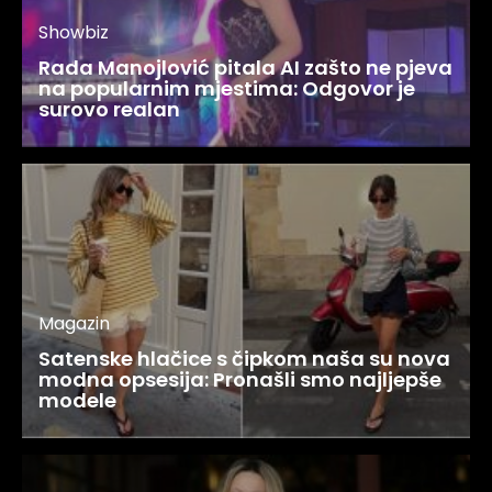
Showbiz
Rada Manojlović pitala AI zašto ne pjeva
na popularnim mjestima: Odgovor je
surovo realan
Magazin
Satenske hlačice s čipkom naša su nova
modna opsesija: Pronašli smo najljepše
modele