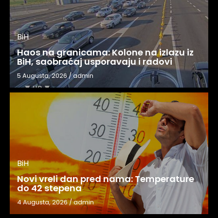
BiH
Haos na granicama: Kolone na izlazu iz
BiH, saobraćaj usporavaju i radovi
5 Augusta, 2026
/
admin
BiH
Novi vreli dan pred nama: Temperature
do 42 stepena
4 Augusta, 2026
/
admin