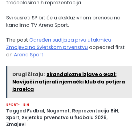
trećeplasiranih reprezentacija.
Svi susreti SP bit će u ekskluzivnom prenosu na
kanalima TV Arena Sport.
The post
Određen sudija za prvu utakmicu
Zmajeva na Svjetskom prvenstvu
appeared first
on
Arena Sport
.
Drugi čitaju:
Skandalozne izjave o Gazi:
Navijači natjerali njemački klub da potjera
Izraelca
SPORT
BIH
Tagged
Fudbal
,
Nogomet
,
Reprezentacija BiH
,
Sport
,
Svjetsko prvenstvo u fudbalu 2026
,
Zmajevi