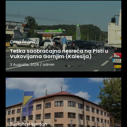
Crna hronika
Teška saobraćajna nesreća na Pisti u
Vukovijama Gornjim (Kalesija)
3 Augusta, 2026
/
admin
Tuzlanski kanton