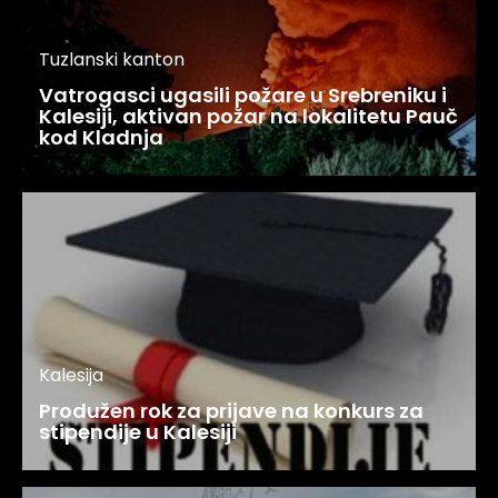
Tuzlanski kanton
Vatrogasci ugasili požare u Srebreniku i
Kalesiji, aktivan požar na lokalitetu Pauč
kod Kladnja
Kalesija
Produžen rok za prijave na konkurs za
stipendije u Kalesiji