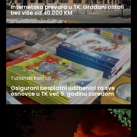
Internetska prevara u TK: Građani ostali
bez više od 40.000 KM
Tuzlanski kanton
Osigurani besplatni udžbenici za sve
osnovce u TK već 5. godinu zaredom