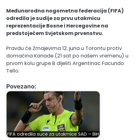
Međunarodna nogometna federacija (FIFA)
odredila je sudije za prvu utakmicu
reprezentacije Bosne i Hercegovine na
predstojećem Svjetskom prvenstvu.
Pravdu će Zmajevima 12. juna u Torontu protiv
domaćina Kanade (21 sat po našem vremenu) u
prvom kolu grupe B dijeliti Argentinac Facundo
Tello.
Povezano:
FIFA odredila suce za utakmice SAD – BiH