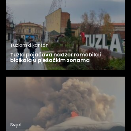
Tuzlanski kanton
Tuzla pojačava nadzor romobila i
bicikala u pješačkim zonama
Svijet