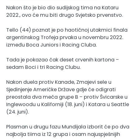
Nakon što je bio dio sudijskog tima na Kataru
2022., ovo će mu biti drugo Svjetsko prvenstvo.
Tello (44) poznat je po haotičnoj utakmici finala
argentinskog Trofeja prvaka u novembru 2022.
između Boca Juniors i Racing Cluba.
Tada je pokazao čak deset crvenih kartona –
sedam Boci i tri Racing Clubu.
Nakon duela protiv Kanade, Zmajevi sele u
Sjedinjenje Američke Države gdje će odigrati
preostala dva meča grupe B – protiv Švicarske u
Inglewoodu u Kaliforniji (18. juni) i Katara u Seattle
(24. juni).
Plasman u drugu fazu Mundijala izborit će po dva
najbolja tiima iz 12 grupa i osam najuspješnijih