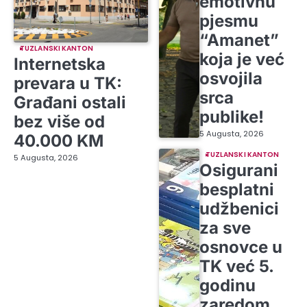
emotivnu
pjesmu
“Amanet”
TUZLANSKI KANTON
koja je već
Internetska
osvojila
prevara u TK:
srca
Građani ostali
publike!
bez više od
5 Augusta, 2026
40.000 KM
TUZLANSKI KANTON
5 Augusta, 2026
Osigurani
besplatni
udžbenici
za sve
osnovce u
TK već 5.
godinu
zaredom