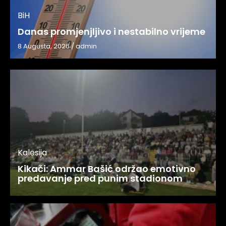
BiH
Danas promjenjljivo i nestabilno vrijeme
8 Augusta, 2026
/
admin
Kalesija
Kikači: Ammar Bašić održao emotivno
predavanje pred punim stadionom