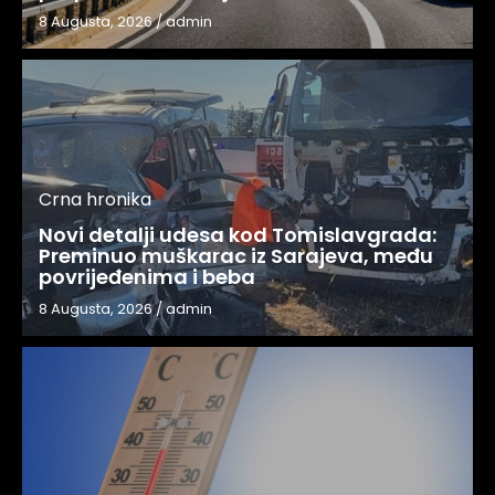
8 Augusta, 2026
/
admin
Crna hronika
Novi detalji udesa kod Tomislavgrada:
Preminuo muškarac iz Sarajeva, među
povrijeđenima i beba
8 Augusta, 2026
/
admin