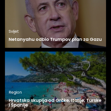
Svijet
Netanyahu odbio Trumpov plan za Gazu
Region
Hrvatska skuplja od Grčke, Italije, Turske
i Španije