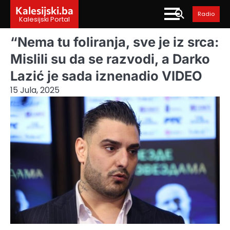
Skip
Kalesijski.ba
Radio
to
Kalesijski Portal
content
“Nema tu foliranja, sve je iz srca:
Mislili su da se razvodi, a Darko
Lazić je sada iznenadio VIDEO
15 Jula, 2025