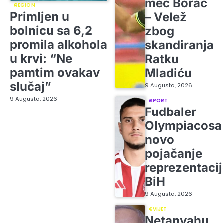
meč Borac
REGION
Primljen u
– Velež
bolnicu sa 6,2
zbog
promila alkohola
skandiranja
u krvi: “Ne
Ratku
pamtim ovakav
Mladiću
slučaj”
9 Augusta, 2026
9 Augusta, 2026
SPORT
Fudbaler
Olympiacosa
novo
pojačanje
reprezentacij
BiH
9 Augusta, 2026
SVIJET
Netanyahu