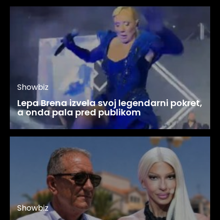
Showbiz
Lepa Brena izvela svoj legendarni pokret,
a onda pala pred publikom
Showbiz