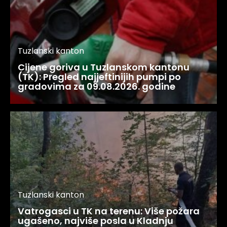
Tuzlanski kanton
Cijene goriva u Tuzlanskom kantonu
(TK): Pregled najjeftinijih pumpi po
gradovima za 09.08.2026. godine
Tuzlanski kanton
Vatrogasci u TK na terenu: Više požara
ugašeno, najviše posla u Kladnju