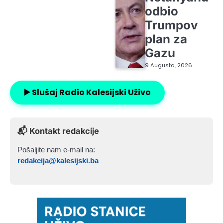
odbio
Trumpov
plan za
Gazu
9 Augusta, 2026
▶️ Slušaj Radio Kalesijski Uživo
📬 Kontakt redakcije
Pošaljite nam e-mail na:
redakcija@kalesijski.ba