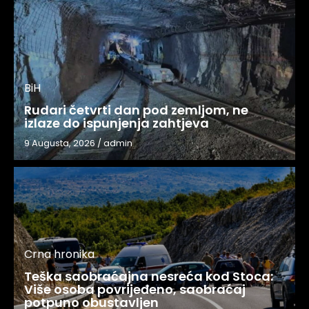
BiH
Rudari četvrti dan pod zemljom, ne
izlaze do ispunjenja zahtjeva
9 Augusta, 2026
/
admin
Crna hronika
Teška saobraćajna nesreća kod Stoca:
Više osoba povrijeđeno, saobraćaj
potpuno obustavljen