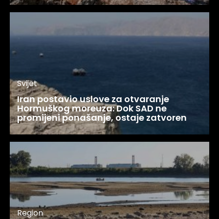
Svijet
Iran postavio uslove za otvaranje
Hormuškog moreuza: Dok SAD ne
promijeni ponašanje, ostaje zatvoren
Region