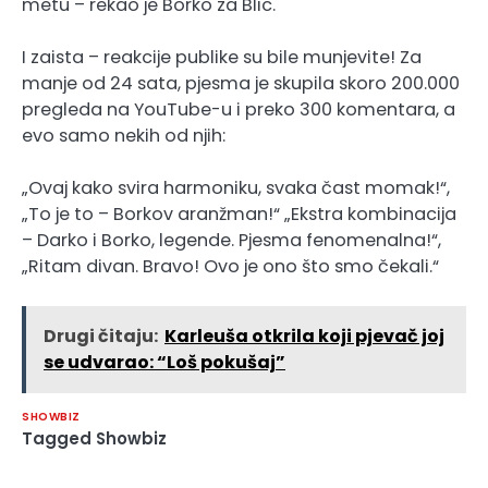
metu – rekao je Borko za Blic.
I zaista – reakcije publike su bile munjevite! Za
manje od 24 sata, pjesma je skupila skoro 200.000
pregleda na YouTube-u i preko 300 komentara, a
evo samo nekih od njih:
„Ovaj kako svira harmoniku, svaka čast momak!“,
„To je to – Borkov aranžman!“ „Ekstra kombinacija
– Darko i Borko, legende. Pjesma fenomenalna!“,
„Ritam divan. Bravo! Ovo je ono što smo čekali.“
Drugi čitaju:
Karleuša otkrila koji pjevač joj
se udvarao: “Loš pokušaj”
SHOWBIZ
Tagged
Showbiz