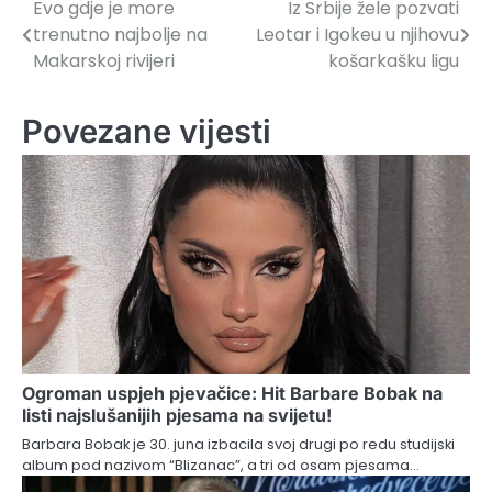
Evo gdje je more
Iz Srbije žele pozvati
Navigacija
trenutno najbolje na
Leotar i Igokeu u njihovu
članaka
Makarskoj rivijeri
košarkašku ligu
Povezane vijesti
Ogroman uspjeh pjevačice: Hit Barbare Bobak na
listi najslušanijih pjesama na svijetu!
Barbara Bobak je 30. juna izbacila svoj drugi po redu studijski
album pod nazivom “Blizanac”, a tri od osam pjesama…