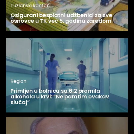
Tuzlanski kanton
Osigurani besplatni udžbenici za sve
osnovce u TK već 5. godinu zaredom
Region
Primljen u bolnicu sa 6,2 promila
alkohola u krvi: “Ne pamtim ovakav
slučaj”