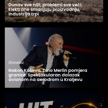
Dunav sve niži, problemi sve veći:
Elektrane smanjuju proizvodnju,
industrija trpi
Showbiz
Nakon Koševa, Dino Merlin pomjera
granice: Spektakularan dolazak
avionom na aerodrom u Kraljevu