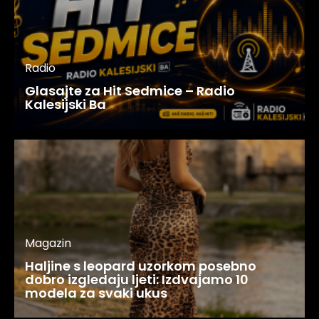
Radio
Glasajte za Hit Sedmice – Radio
Kalesijski Ba
Magazin
Haljine s leopard uzorkom posebno
dobro izgledaju ljeti: Izdvajamo 10
modela za svaki ukus