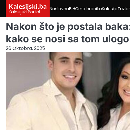
Skip
Kalesijski.ba
Naslovna
BiH
Crna hronika
Kalesija
Tuzla
to
Kalesijski Portal
content
Nakon što je postala baka
kako se nosi sa tom ulog
26 Oktobra, 2025