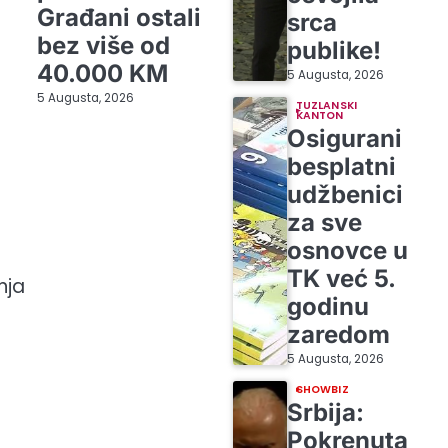
Građani ostali
srca
bez više od
publike!
40.000 KM
5 Augusta, 2026
5 Augusta, 2026
TUZLANSKI
KANTON
Osigurani
besplatni
udžbenici
za sve
osnovce u
TK već 5.
nja
godinu
zaredom
5 Augusta, 2026
SHOWBIZ
Srbija:
Pokrenuta