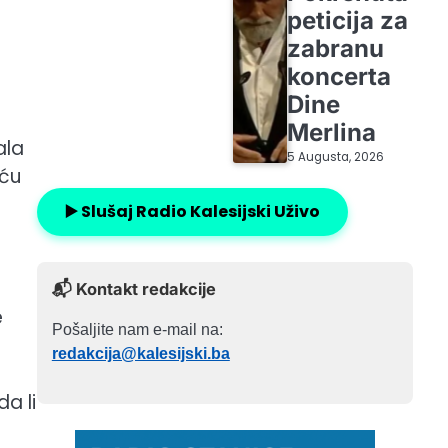
peticija za
zabranu
koncerta
Dine
Merlina
ala
5 Augusta, 2026
iću
▶️ Slušaj Radio Kalesijski Uživo
📬 Kontakt redakcije
e
Pošaljite nam e-mail na:
redakcija@kalesijski.ba
a li