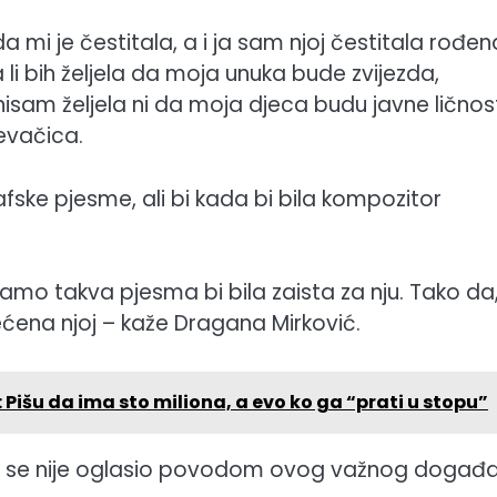
 mi je čestitala, a i ja sam njoj čestitala rođen
 li bih željela da moja unuka bude zvijezda,
nisam željela ni da moja djeca budu javne ličnost
jevačica.
fske pjesme, ali bi kada bi bila kompozitor
o takva pjesma bi bila zaista za nju. Tako da
ćena njoj – kaže Dragana Mirković.
: Pišu da ima sto miliona, a evo ko ga “prati u stopu”
ipak se nije oglasio povodom ovog važnog događa