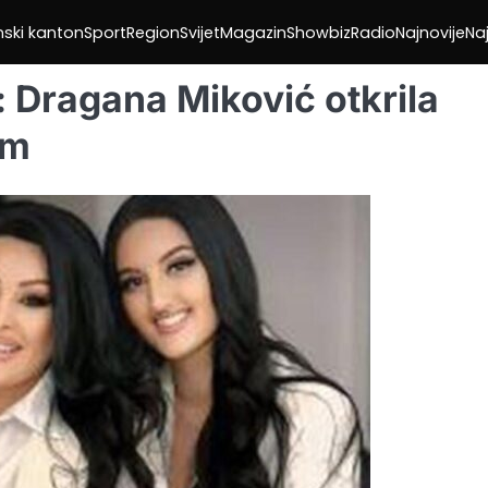
nski kanton
Sport
Region
Svijet
Magazin
Showbiz
Radio
Najnovije
Naj
: Dragana Miković otkrila
om