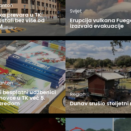
kanton
Svijet
ka prevara u TK:
stali bez više od
Erupcija vulkana Fueg
M
izazvala evakuacije
kanton
 besplatni udžbenici
Region
novce u TK već 5.
zaredom
Dunav srušio stoljetni