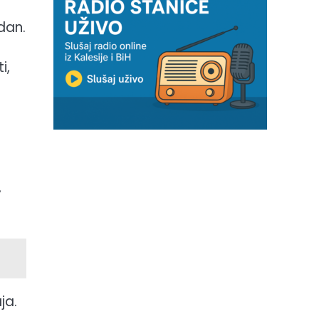
dan.
i,
,
ja.