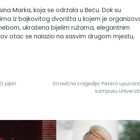
 sina Marka, koja se održala u Beču. Dok su
rima iz bajkovitog dvorišta u kojem je organizo
 nebom, ukrašena bijelim ružama, elegantnim
arkov otac se nalazio na sasvim drugom mjestu,
i pijan
Stravična tragedija: Petero upucan
kampusu Univerzi