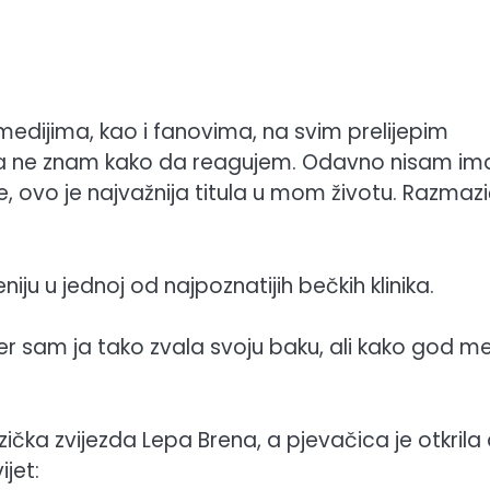
medijima, kao i fanovima, na svim prelijepim
da ne znam kako da reagujem. Odavno nisam im
e, ovo je najvažnija titula u mom životu. Razmaz
eniju u jednoj od najpoznatijih bečkih klinika.
 jer sam ja tako zvala svoju baku, ali kako god m
čka zvijezda Lepa Brena, a pjevačica je otkrila d
ijet: