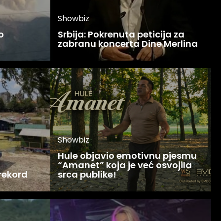
Showbiz
o
Srbija: Pokrenuta peticija za
zabranu koncerta Dine Merlina
Showbiz
Hule objavio emotivnu pjesmu
“Amanet” koja je već osvojila
 rekord
srca publike!