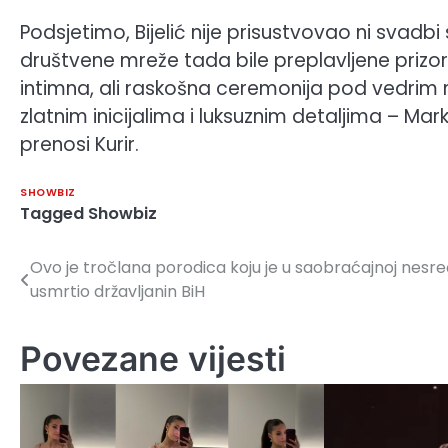
Podsjetimo, Bijelić nije prisustvovao ni svadbi
društvene mreže tada bile preplavljene prizo
intimna, ali raskošna ceremonija pod vedrim
zlatnim inicijalima i luksuznim detaljima – M
prenosi Kurir.
SHOWBIZ
Tagged
Showbiz
Ovo je tročlana porodica koju je u saobraćajnoj nesreć
Navigacija
usmrtio državljanin BiH
članaka
Povezane vijesti