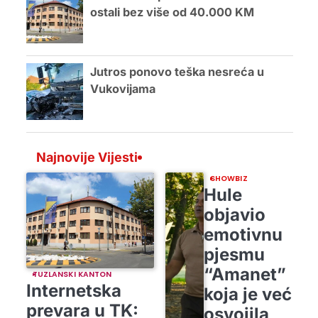
ostali bez više od 40.000 KM
Jutros ponovo teška nesreća u
Vukovijama
Najnovije Vijesti
SHOWBIZ
Hule
objavio
emotivnu
pjesmu
“Amanet”
TUZLANSKI KANTON
Internetska
koja je već
prevara u TK:
osvojila