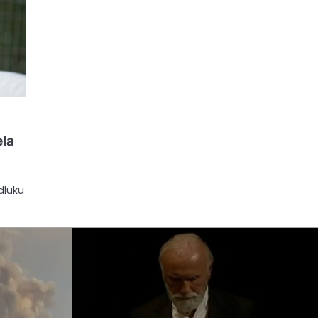
ela
dluku