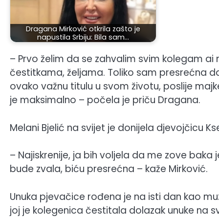
Dragana Mirković otkrila zašto je
napustila Srbiju: Bila sam…
– Prvo želim da se zahvalim svim kolegam ai 
čestitkama, željama. Toliko sam presrećna 
ovako važnu titulu u svom životu, poslije majk
je maksimalno – počela je priču Dragana.
Melani Bjelić na svijet je donijela djevojčicu Ks
– Najiskrenije, ja bih voljela da me zove baka
bude zvala, biću presrećna – kaže Mirković.
Unuka pjevačice rođena je na isti dan kao muzi
joj je kolegenica čestitala dolazak unuke na sv