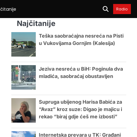
čitanije
Radio
Najčitanije
Teška saobraćajna nesreća na Pisti
u Vukovijama Gornjim (Kalesija)
Jeziva nesreća u BiH: Poginula dva
mladića, saobraćaj obustavljen
Supruga ubijenog Harisa Babića za
“Avaz” kroz suze: Digao je majicu i
rekao “biraj gdje ćeš me izbosti”
Internetska prevara u TK: Građani