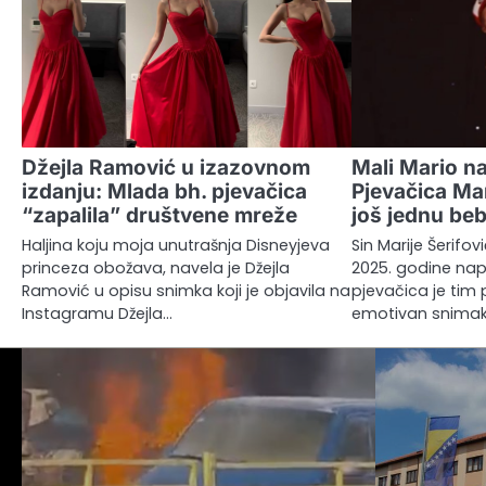
Džejla Ramović u izazovnom
Mali Mario na
izdanju: Mlada bh. pjevačica
Pjevačica Mar
“zapalila” društvene mreže
još jednu be
Haljina koju moja unutrašnja Disneyjeva
Sin Marije Šerifov
princeza obožava, navela je Džejla
2025. godine napu
Ramović u opisu snimka koji je objavila na
pjevačica je tim
Instagramu Džejla…
emotivan snima