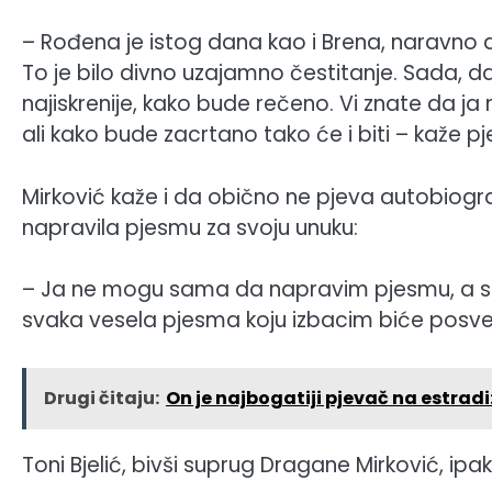
– Rođena je istog dana kao i Brena, naravno da
To je bilo divno uzajamno čestitanje. Sada, da
najiskrenije, kako bude rečeno. Vi znate da ja 
ali kako bude zacrtano tako će i biti – kaže p
Mirković kaže i da obično ne pjeva autobiogra
napravila pjesmu za svoju unuku:
– Ja ne mogu sama da napravim pjesmu, a sam
svaka vesela pjesma koju izbacim biće posve
Drugi čitaju:
On je najbogatiji pjevač na estradi
Toni Bjelić, bivši suprug Dragane Mirković, 