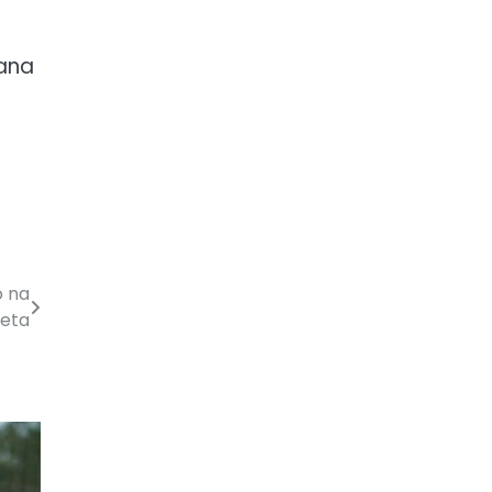
vana
o na
teta