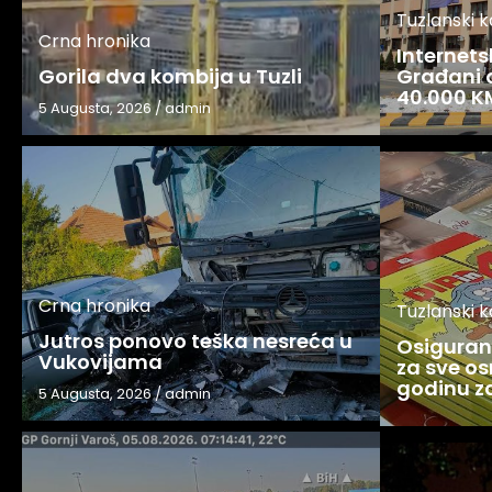
Tuzlanski 
Crna hronika
Internets
Gorila dva kombija u Tuzli
Građani o
40.000 K
5 Augusta, 2026
/
admin
Crna hronika
Tuzlanski 
Jutros ponovo teška nesreća u
Osigurani
Vukovijama
za sve os
godinu 
5 Augusta, 2026
/
admin