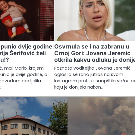
punio dvije godine:
Osvrnula se i na zabranu u
ija Šerifović želi
Crnoj Gori: Jovana Jeremić
bu!?
otkrila kakvu odluku je donij
ić, mali Mario, krajem
Poznata voditeljka Jovana Jeremić
nio je dvije godine, a
oglasila se rano jutros na svom
 povodom podijelila
Instagram profilu i saopštila važnu o
k…
koju je donijela nakon…