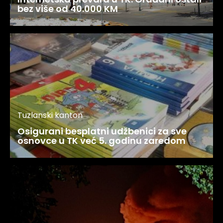
bez više od 40.000 KM
Tuzlanski kanton
Osigurani besplatni udžbenici za sve
osnovce u TK već 5. godinu zaredom