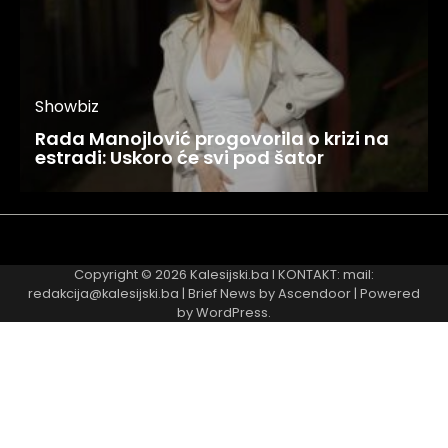
Showbiz
Rada Manojlović progovorila o krizi na
estradi: Uskoro će svi pod šator
Najnovije
Najčitanije
Copyright © 2026
Kalesijski.ba
I KONTAKT: mail:
redakcija@kalesijski.ba | Brief News by
Ascendoor
| Powered
by
WordPress
.