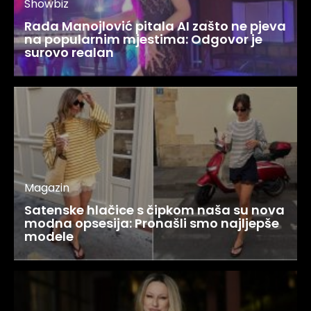
Showbiz
Rada Manojlović pitala AI zašto ne pjeva
na popularnim mjestima: Odgovor je
surovo realan
Magazin
Satenske hlačice s čipkom naša su nova
modna opsesija: Pronašli smo najljepše
modele