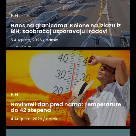
BiH
Haos na granicama: Kolone na izlazu iz
BiH, saobraćaj usporavaju i radovi
5 Augusta, 2026
/
admin
BiH
Novi vreli dan pred nama: Temperature
do 42 stepena
4 Augusta, 2026
/
admin