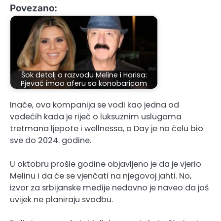
Povezano:
Šok detalj o razvodu Meline i Harisa:
Pjevač imao aferu sa konobaricom
Inače, ova kompanija se vodi kao jedna od
vodećih kada je riječ o luksuznim uslugama
tretmana ljepote i wellnessa, a Day je na čelu bio
sve do 2024. godine.
U oktobru prošle godine objavljeno je da je vjerio
Melinu i da će se vjenčati na njegovoj jahti. No,
izvor za srbijanske medije nedavno je naveo da još
uvijek ne planiraju svadbu.