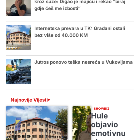
kroz suze: Digao je majicu i rekao “biraj
gdje ćeš me izbosti”
Internetska prevara u TK: Građani ostali
bez više od 40.000 KM
Jutros ponovo teška nesreća u Vukovijama
Najnovije Vijesti
SHOWBIZ
Hule
objavio
emotivnu