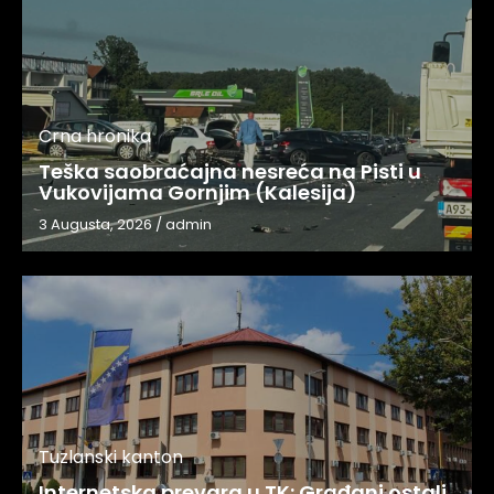
Crna hronika
Teška saobraćajna nesreća na Pisti u
Vukovijama Gornjim (Kalesija)
3 Augusta, 2026
/
admin
Tuzlanski kanton
Internetska prevara u TK: Građani ostali