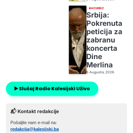
SHOWBIZ
Srbija:
Pokrenuta
peticija za
zabranu
koncerta
Dine
Merlina
5 Augusta, 2026
▶️ Slušaj Radio Kalesijski Uživo
📬 Kontakt redakcije
Pošaljite nam e-mail na:
redakcija@kalesijski.ba