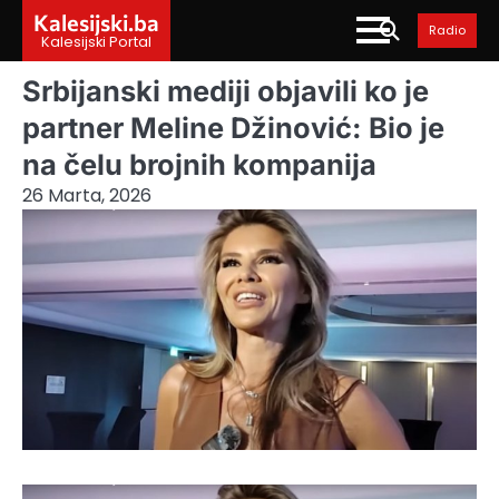
Skip
Kalesijski.ba
Radio
to
Kalesijski Portal
content
Srbijanski mediji objavili ko je
partner Meline Džinović: Bio je
na čelu brojnih kompanija
26 Marta, 2026