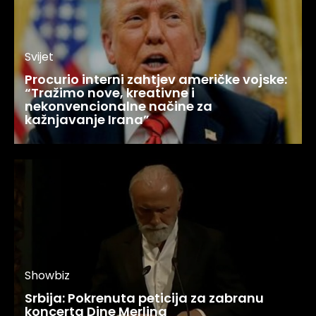
Svijet
Procurio interni zahtjev američke vojske:
“Tražimo nove, kreativne i
nekonvencionalne načine za
kažnjavanje Irana”
Showbiz
Srbija: Pokrenuta peticija za zabranu
koncerta Dine Merlina