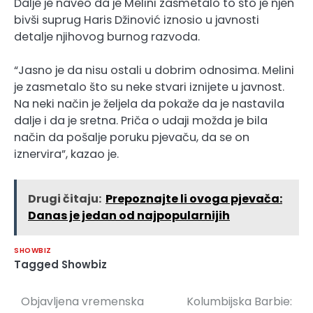
Dalje je naveo da je Melini zasmetalo to što je njen
bivši suprug Haris Džinović iznosio u javnosti
detalje njihovog burnog razvoda.
“Jasno je da nisu ostali u dobrim odnosima. Melini
je zasmetalo što su neke stvari iznijete u javnost.
Na neki način je željela da pokaže da je nastavila
dalje i da je sretna. Priča o udaji možda je bila
način da pošalje poruku pjevaču, da se on
iznervira”, kazao je.
Drugi čitaju:
Prepoznajte li ovoga pjevača:
Danas je jedan od najpopularnijih
SHOWBIZ
Tagged
Showbiz
Objavljena vremenska
Kolumbijska Barbie:
Navigacija