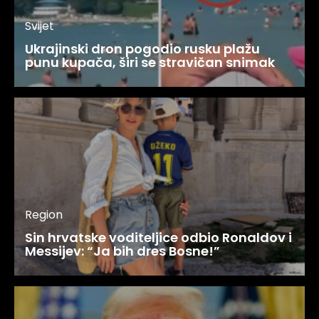
Svijet
Ukrajinski dron pogodio rusku plažu
punu kupača, širi se stravičan snimak
Region
Sin hrvatske voditeljice odbio Ronaldov i
Messijev: “Ja bih dres Bosne!”