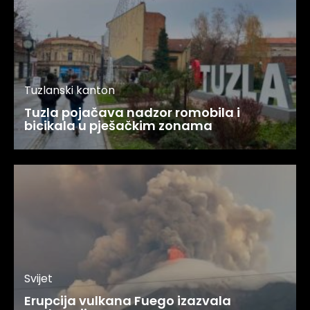
Tuzlanski kanton
Tuzla pojačava nadzor romobila i
bicikala u pješačkim zonama
Svijet
Erupcija vulkana Fuego izazvala