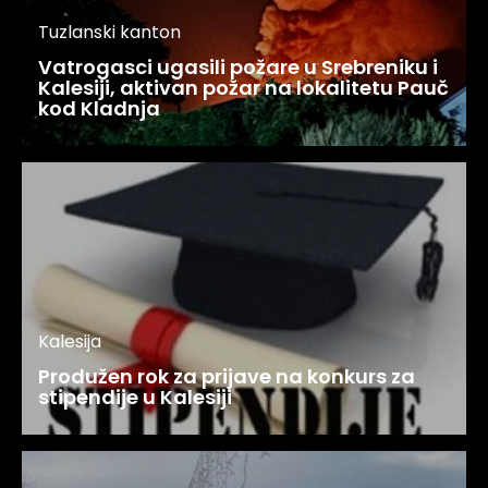
Tuzlanski kanton
Vatrogasci ugasili požare u Srebreniku i
Kalesiji, aktivan požar na lokalitetu Pauč
kod Kladnja
Kalesija
Produžen rok za prijave na konkurs za
stipendije u Kalesiji