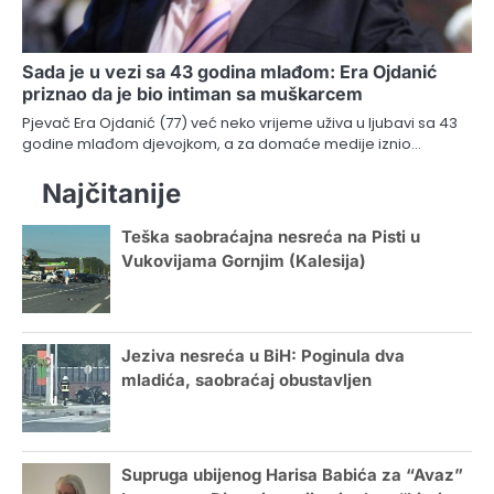
Sada je u vezi sa 43 godina mlađom: Era Ojdanić
priznao da je bio intiman sa muškarcem
Pjevač Era Ojdanić (77) već neko vrijeme uživa u ljubavi sa 43
godine mlađom djevojkom, a za domaće medije iznio…
Najčitanije
Teška saobraćajna nesreća na Pisti u
Vukovijama Gornjim (Kalesija)
Jeziva nesreća u BiH: Poginula dva
mladića, saobraćaj obustavljen
Supruga ubijenog Harisa Babića za “Avaz”