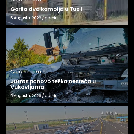
Gorila dva kombija u Tuzli
5 Augusta, 2026
/
admin
Crna hronika
Jutros ponovo teška nesreća u
Vukovijama
5 Augusta, 2026
/
admin