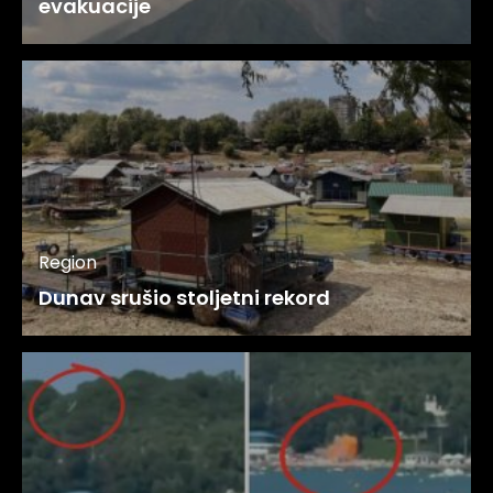
evakuacije
Region
Dunav srušio stoljetni rekord