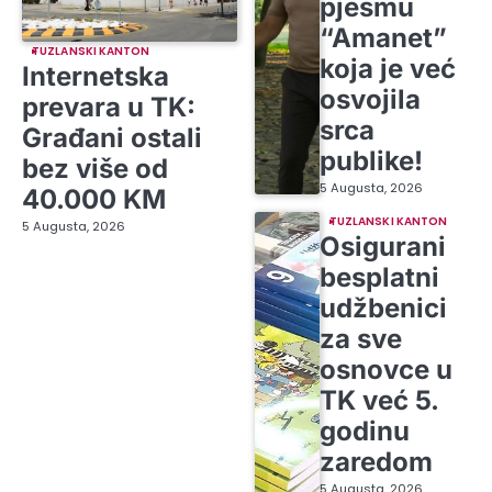
pjesmu
“Amanet”
TUZLANSKI KANTON
koja je već
Internetska
osvojila
prevara u TK:
srca
Građani ostali
publike!
bez više od
5 Augusta, 2026
40.000 KM
TUZLANSKI KANTON
5 Augusta, 2026
Osigurani
besplatni
udžbenici
za sve
osnovce u
TK već 5.
godinu
zaredom
5 Augusta, 2026