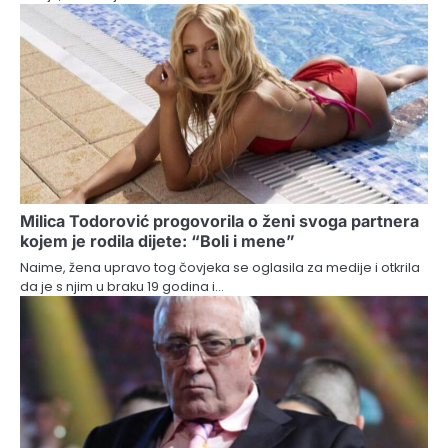
Milica Todorović progovorila o ženi svoga partnera
kojem je rodila dijete: “Boli i mene”
Naime, žena upravo tog čovjeka se oglasila za medije i otkrila
da je s njim u braku 19 godina i…