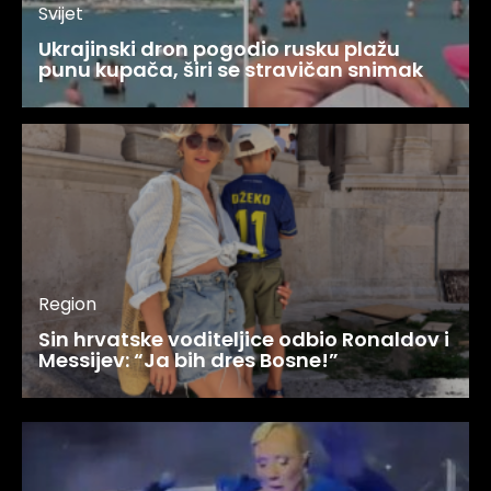
Svijet
Ukrajinski dron pogodio rusku plažu
punu kupača, širi se stravičan snimak
Region
Sin hrvatske voditeljice odbio Ronaldov i
Messijev: “Ja bih dres Bosne!”