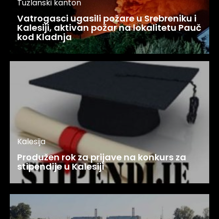
Tuzlanski kanton
Vatrogasci ugasili požare u Srebreniku i
Kalesiji, aktivan požar na lokalitetu Pauč
kod Kladnja
Kalesija
Produžen rok za prijave na konkurs za
stipendije u Kalesiji