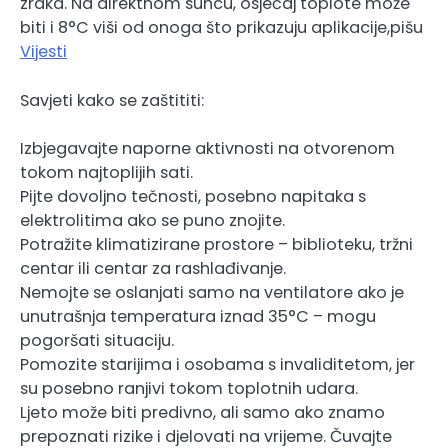
zraka. Na direktnom suncu, osjećaj toplote može
biti i 8°C viši od onoga što prikazuju aplikacije,pišu
Vijesti
Savjeti kako se zaštititi:
Izbjegavajte naporne aktivnosti na otvorenom
tokom najtoplijih sati.
Pijte dovoljno tečnosti, posebno napitaka s
elektrolitima ako se puno znojite.
Potražite klimatizirane prostore – biblioteku, tržni
centar ili centar za rashlađivanje.
Nemojte se oslanjati samo na ventilatore ako je
unutrašnja temperatura iznad 35°C – mogu
pogoršati situaciju.
Pomozite starijima i osobama s invaliditetom, jer
su posebno ranjivi tokom toplotnih udara.
Ljeto može biti predivno, ali samo ako znamo
prepoznati rizike i djelovati na vrijeme. Čuvajte