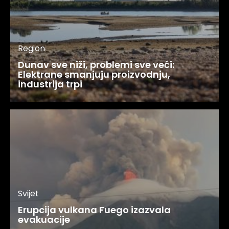
Region
Dunav sve niži, problemi sve veći:
Elektrane smanjuju proizvodnju,
industrija trpi
Svijet
Erupcija vulkana Fuego izazvala
evakuacije