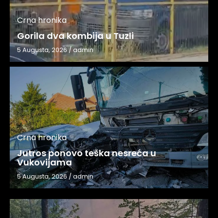
Crna hronika
Gorila dva kombija u Tuzli
5 Augusta, 2026
/
admin
Crna hronika
Jutros ponovo teška nesreća u
Vukovijama
5 Augusta, 2026
/
admin