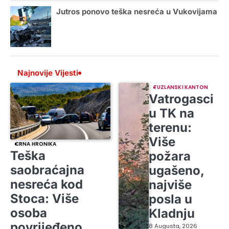
Jutros ponovo teška nesreća u Vukovijama
Najnovije Vijesti
TUZLANSKI KANTON
Vatrogasci
u TK na
terenu:
Više
CRNA HRONIKA
Teška
požara
saobraćajna
ugašeno,
nesreća kod
najviše
Stoca: Više
posla u
osoba
Kladnju
povrijeđeno,
8 Augusta, 2026