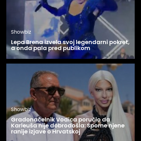
Showbiz
Lepa Brena izvela svoj legendarni pokret,
a onda pala pred publikom
Showbiz
Gradonačelnik Vodica poručio da
Karleuša nije dobrodošla: Sporne njene
ranije izjave o Hrvatskoj