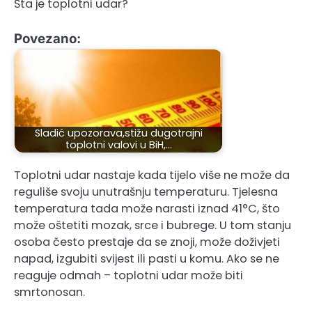
Šta je toplotni udar?
Povezano:
Sladić upozorava,stižu dugotrajni
toplotni valovi u BiH,…
Toplotni udar nastaje kada tijelo više ne može da
reguliše svoju unutrašnju temperaturu. Tjelesna
temperatura tada može narasti iznad 41°C, što
može oštetiti mozak, srce i bubrege. U tom stanju
osoba često prestaje da se znoji, može doživjeti
napad, izgubiti svijest ili pasti u komu. Ako se ne
reaguje odmah – toplotni udar može biti
smrtonosan.