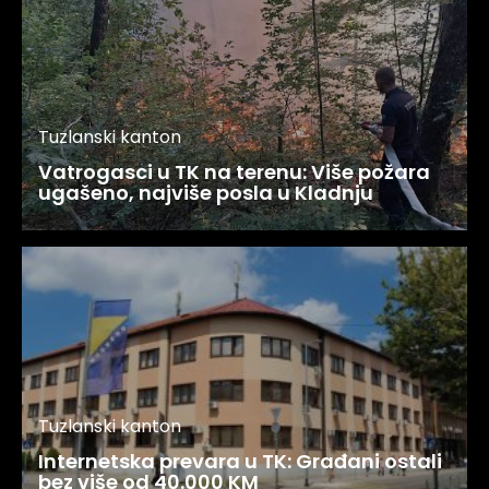
Tuzlanski kanton
Vatrogasci u TK na terenu: Više požara
ugašeno, najviše posla u Kladnju
Tuzlanski kanton
Internetska prevara u TK: Građani ostali
bez više od 40.000 KM