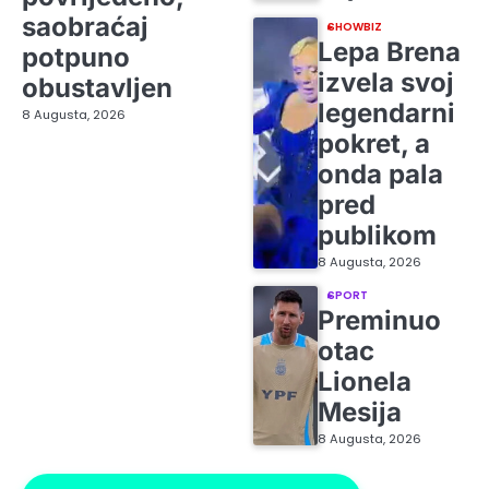
saobraćaj
SHOWBIZ
Lepa Brena
potpuno
izvela svoj
obustavljen
legendarni
8 Augusta, 2026
pokret, a
onda pala
pred
publikom
8 Augusta, 2026
SPORT
Preminuo
otac
Lionela
Mesija
8 Augusta, 2026