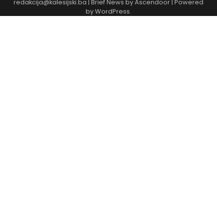
redakcija@kalesijski.ba | Brief News by
Ascendoor
| Powered
by
WordPress
.