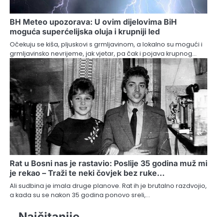
BH Meteo upozorava: U ovim dijelovima BiH
moguća superćelijska oluja i krupniji led
Očekuju se kiša, pljuskovi s grmljavinom, a lokalno su mogući i
grmljavinsko nevrijeme, jak vjetar, pa čak i pojava krupnog…
Rat u Bosni nas je rastavio: Poslije 35 godina muž mi
je rekao – Traži te neki čovjek bez ruke…
Ali sudbina je imala druge planove. Rat ih je brutalno razdvojio,
a kada su se nakon 35 godina ponovo sreli,…
Najčitanije