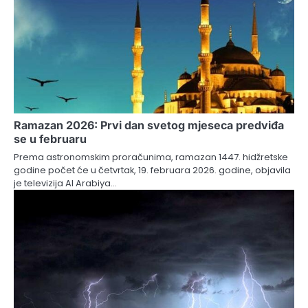
Ramazan 2026: Prvi dan svetog mjeseca predviđa
se u februaru
Prema astronomskim proračunima, ramazan 1447. hidžretske
godine počet će u četvrtak, 19. februara 2026. godine, objavila
je televizija Al Arabiya…