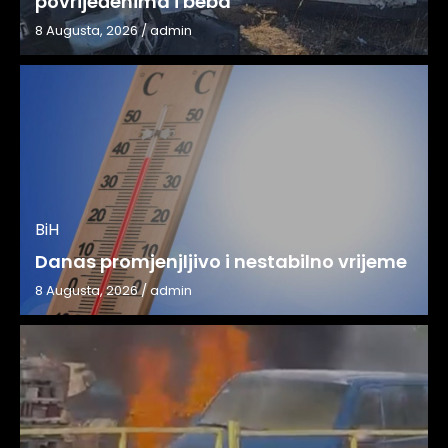
povrijeđenima i beba
8 Augusta, 2026
/
admin
BiH
Danas promjenjljivo i nestabilno vrijeme
8 Augusta, 2026
/
admin