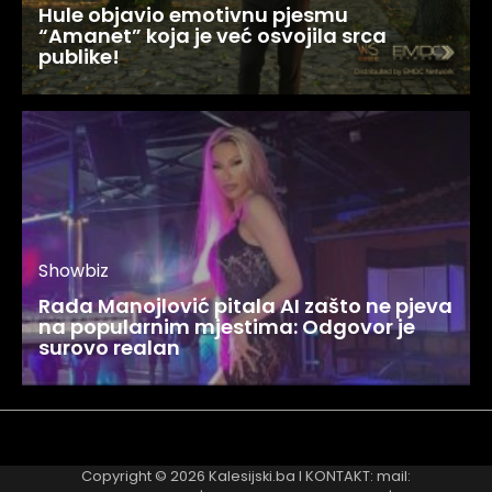
Hule objavio emotivnu pjesmu
“Amanet” koja je već osvojila srca
publike!
Showbiz
Rada Manojlović pitala AI zašto ne pjeva
na popularnim mjestima: Odgovor je
surovo realan
Najnovije
Najčitanije
Copyright © 2026
Kalesijski.ba
I KONTAKT: mail: