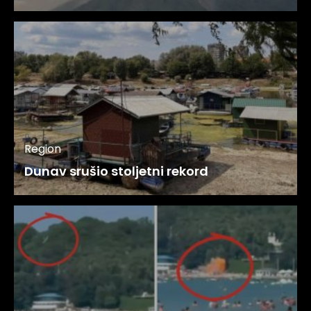
Region
Dunav srušio stoljetni rekord