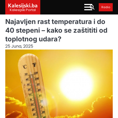
Skip
Kalesijski.ba
Radio
to
Kalesijski Portal
content
Najavljen rast temperatura i do
40 stepeni – kako se zaštititi od
toplotnog udara?
25 Juna, 2025