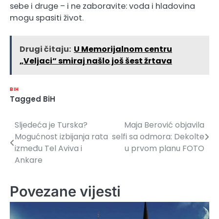
sebe i druge – i ne zaboravite: voda i hladovina
mogu spasiti život.
Drugi čitaju:
U Memorijalnom centru
„Veljaci“ smiraj našlo još šest žrtava
BIH
Tagged
BiH
Sljedeća je Turska?
Maja Berović objavila
Navigacija
Mogućnost izbijanja rata
selfi sa odmora: Dekolte
članaka
između Tel Aviva i
u prvom planu FOTO
Ankare
Povezane vijesti