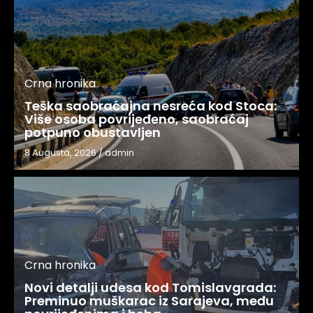
Crna hronika
Teška saobraćajna nesreća kod Stoca:
Više osoba povrijeđeno, saobraćaj
potpuno obustavljen
8 Augusta, 2026
/
admin
Crna hronika
Novi detalji udesa kod Tomislavgrada:
Preminuo muškarac iz Sarajeva, među