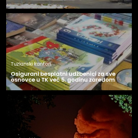
Tuzlanski kanton
Osigurani besplatni udžbenici za sve
osnovce u TK već 5. godinu zaredom