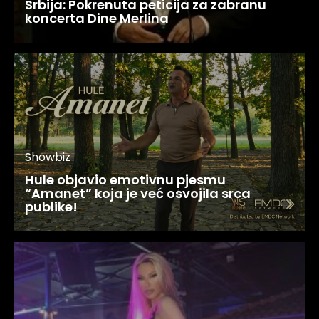
Srbija: Pokrenuta peticija za zabranu
koncerta Dine Merlina
Showbiz
Hule objavio emotivnu pjesmu
“Amanet” koja je već osvojila srca
publike!