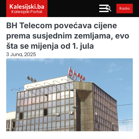
Skip
Kalesijski.ba
Radio
to
Kalesijski Portal
content
BH Telecom povećava cijene
prema susjednim zemljama, evo
šta se mijenja od 1. jula
3 Juna, 2025