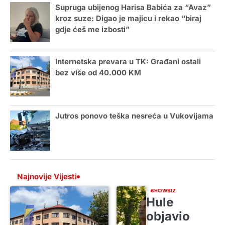
Supruga ubijenog Harisa Babića za “Avaz”
kroz suze: Digao je majicu i rekao “biraj
gdje ćeš me izbosti”
Internetska prevara u TK: Građani ostali
bez više od 40.000 KM
Jutros ponovo teška nesreća u Vukovijama
Najnovije Vijesti
SHOWBIZ
Hule
objavio