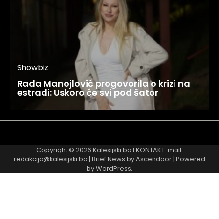
Showbiz
Rada Manojlović progovorila o krizi na
estradi: Uskoro će svi pod šator
Najnovije
Najčitanije
Copyright © 2026
Kalesijski.ba
I KONTAKT: mail:
redakcija@kalesijski.ba | Brief News by
Ascendoor
| Powered
by
WordPress
.