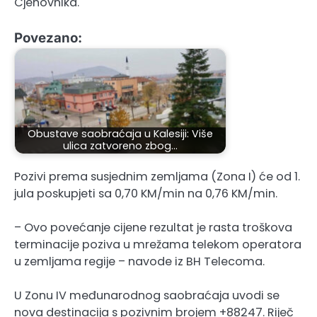
Cjenovnika.
Povezano:
Obustave saobraćaja u Kalesiji: Više
ulica zatvoreno zbog…
Pozivi prema susjednim zemljama (Zona I) će od 1.
jula poskupjeti sa 0,70 KM/min na 0,76 KM/min.
– Ovo povećanje cijene rezultat je rasta troškova
terminacije poziva u mrežama telekom operatora
u zemljama regije – navode iz BH Telecoma.
U Zonu IV međunarodnog saobraćaja uvodi se
nova destinacija s pozivnim brojem +88247. Riječ