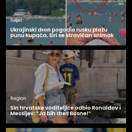
Svijet
Ukrajinski dron pogodio rusku plažu
punu kupača, širi se stravičan snimak
Region
Sin hrvatske voditeljice odbio Ronaldov i
Messijev: “Ja bih dres Bosne!”