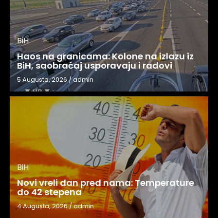
BiH
Haos na granicama: Kolone na izlazu iz
BiH, saobraćaj usporavaju i radovi
5 Augusta, 2026
/
admin
BiH
Novi vreli dan pred nama: Temperature
do 42 stepena
4 Augusta, 2026
/
admin