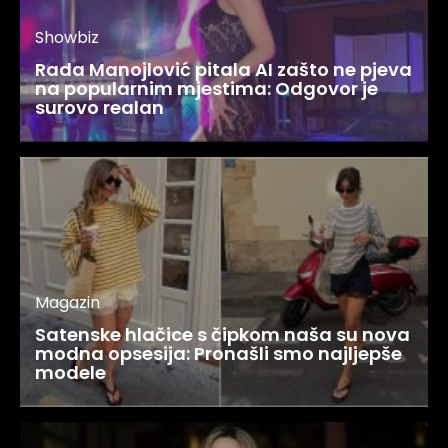
Showbiz
Rada Manojlović pitala AI zašto ne pjeva
na popularnim mjestima: Odgovor je
surovo realan
Magazin
Satenske hlačice s čipkom naša su nova
modna opsesija: Pronašli smo najljepše
modele