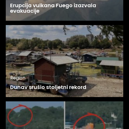
Erupcija vulkana Fuego izazvala
evakuacije
Region
Dunav srušio stoljetni rekord