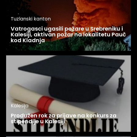
Tuzlanski kanton
Vatrogasci ugasili požare u Srebreniku i
Kalesiji, aktivan požar na lokalitetu Pauč
kod Kladnja
Kalesija
Produžen rok za prijave na konkurs za
stipendije u Kalesiji