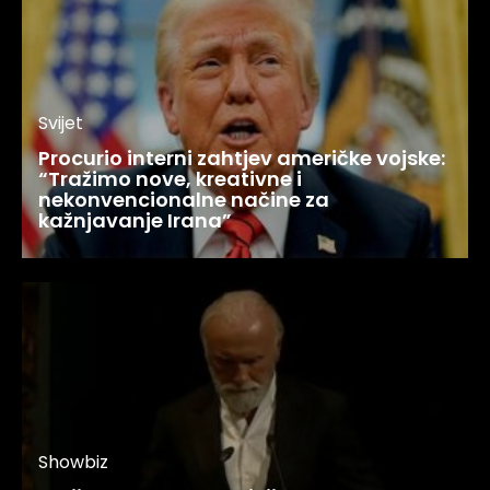
Svijet
Procurio interni zahtjev američke vojske:
“Tražimo nove, kreativne i
nekonvencionalne načine za
kažnjavanje Irana”
Showbiz