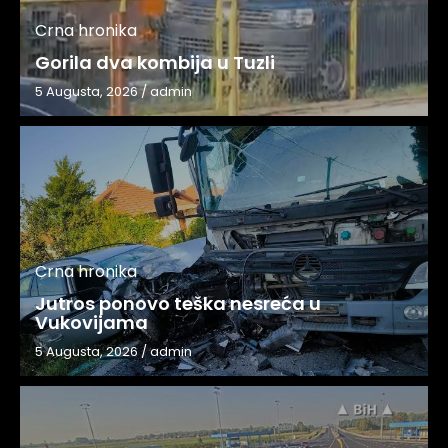
Crna hronika
Gorila dva kombija u Tuzli
5 Augusta, 2026
/
admin
Crna hronika
Jutros ponovo teška nesreća u
Vukovijama
5 Augusta, 2026
/
admin