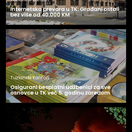
Internetska prevara u TK: Građani ostali
bez više od 40.000 KM
Tuzlanski kanton
Osigurani besplatni udžbenici za sve
osnovce u TK već 5. godinu zaredom