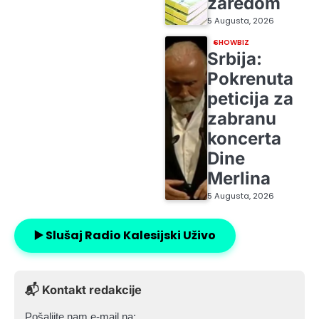
zaredom
5 Augusta, 2026
SHOWBIZ
Srbija:
Pokrenuta
peticija za
zabranu
koncerta
Dine
Merlina
5 Augusta, 2026
▶️ Slušaj Radio Kalesijski Uživo
📬 Kontakt redakcije
Pošaljite nam e-mail na: