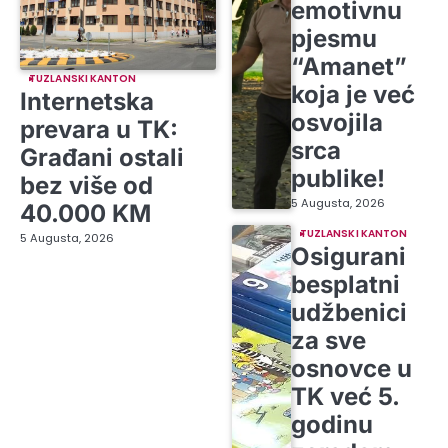
emotivnu
pjesmu
“Amanet”
TUZLANSKI KANTON
koja je već
Internetska
osvojila
prevara u TK:
srca
Građani ostali
publike!
bez više od
5 Augusta, 2026
40.000 KM
TUZLANSKI KANTON
5 Augusta, 2026
Osigurani
besplatni
udžbenici
za sve
osnovce u
TK već 5.
godinu