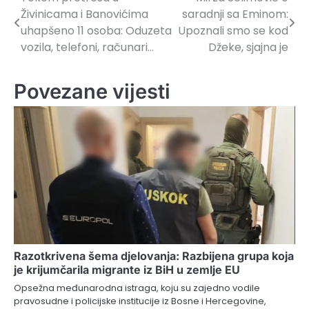
Navigacija
Živinicama i Banovićima
saradnji sa Eminom:
članaka
uhapšeno 11 osoba: Oduzeta
Upoznali smo se kod
vozila, telefoni, računari…
Džeke, sjajna je
Povezane vijesti
Razotkrivena šema djelovanja: Razbijena grupa koja
je krijumčarila migrante iz BiH u zemlje EU
Opsežna međunarodna istraga, koju su zajedno vodile
pravosudne i policijske institucije iz Bosne i Hercegovine,