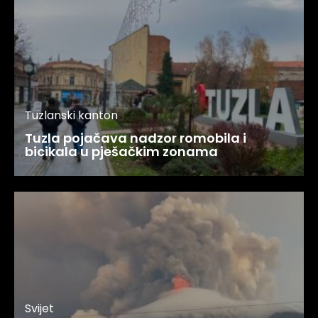
Tuzlanski kanton
Tuzla pojačava nadzor romobila i
bicikala u pješačkim zonama
Svijet