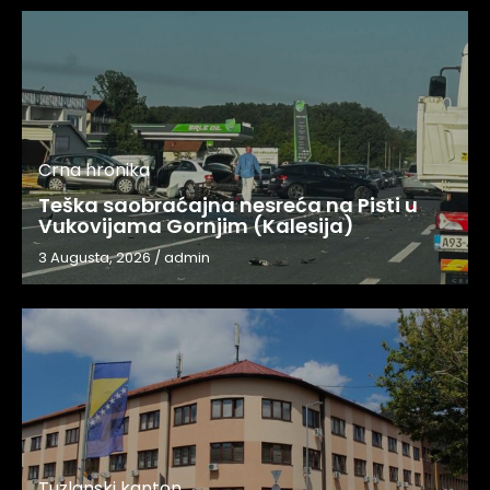
Crna hronika
Teška saobraćajna nesreća na Pisti u
Vukovijama Gornjim (Kalesija)
3 Augusta, 2026
/
admin
Tuzlanski kanton