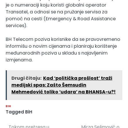
je o numeraciji koju koristi globalni operator
Transatel, a odnosi se na pružanje servisa za
pomoć na cesti (Emergency & Road Assistance
services).
BH Telecom poziva korisnike da se pravovremeno
informišu o novim cijenama i planiraju korištenje
međunarodnih poziva u skladu s najavljenim
izmjenama.
Drugi čitaju:
Kad ‘politička prošlost’ traži
medijski spas: Zašto Šemsudin
Mehmedović toliko ‘udara’ na BHANSA-u?!
BIH
Tagged
BiH
Tokom pretresa u
Mirza Selimović o