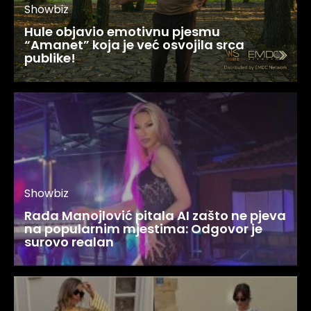
Showbiz
Hule objavio emotivnu pjesmu
“Amanet” koja je već osvojila srca
publike!
Showbiz
Rada Manojlović pitala AI zašto ne pjeva
na popularnim mjestima: Odgovor je
surovo realan