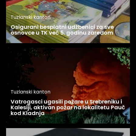
Tuzlanski kanton
Osigurani besplatni udžbenici za sve
osnovce u TK već 5. godinu zaredom
Tuzlanski kanton
Vatrogasci ugasili požare u Srebreniku i
Kalesiji, aktivan požar na lokalitetu Pauč
kod Kladnja