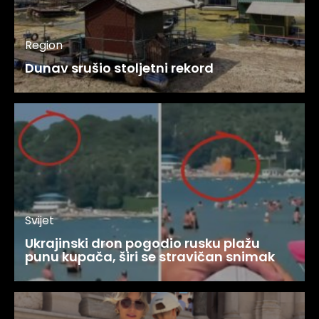
Region
Dunav srušio stoljetni rekord
Svijet
Ukrajinski dron pogodio rusku plažu
punu kupača, širi se stravičan snimak