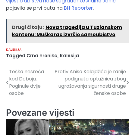
vijest o ubistvu naše sugrađanke Aldine Jahić”
pojavila se prvi puta na
BH Reporter
.
Drugi čitaju:
Nova tragedija u Tuzlanskom
kantonu: Muškarac izvršio samoubistvo
KALESIJA
Tagged
Crna hronika
,
Kalesija
Teška nesreća
Protiv Anisa Kalajdžića je ranije
Navigacija
kod Doboja:
podignuta optužnica zbog
članaka
Poginule dvije
ugrožavanja sigurnosti druge
osobe
ženske osobe
Povezane vijesti