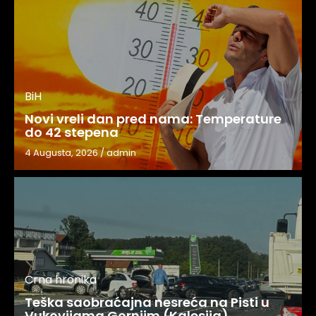
BiH
Novi vreli dan pred nama: Temperature
do 42 stepena
4 Augusta, 2026
/
admin
Crna hronika
Teška saobraćajna nesreća na Pisti u
Vukovijama Gornjim (Kalesija)