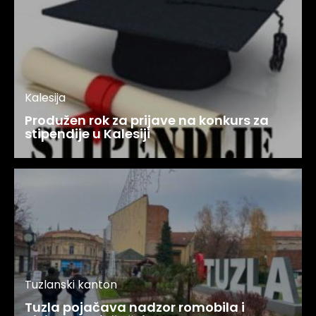
Kalesija
Produžen rok za prijave na konkurs za
stipendije u Kalesiji
Tuzlanski kanton
Tuzla pojačava nadzor romobila i