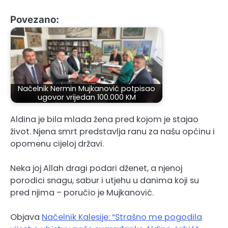
Povezano:
Načelnik Nermin Mujkanović potpisao
ugovor vrijedan 100.000 KM
Aldina je bila mlada žena pred kojom je stajao
život. Njena smrt predstavlja ranu za našu općinu i
opomenu cijeloj državi.
Neka joj Allah dragi podari dženet, a njenoj
porodici snagu, sabur i utjehu u danima koji su
pred njima – poručio je Mujkanović.
Objava
Načelnik Kalesije: “Strašno me pogodila