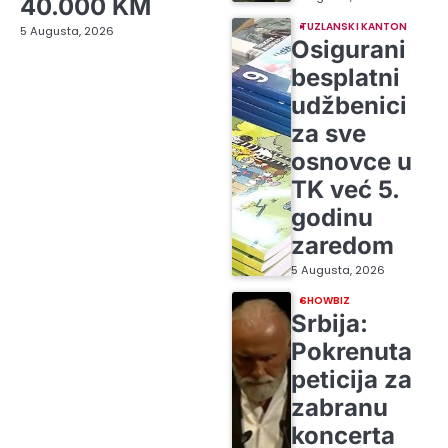
40.000 KM
TUZLANSKI KANTON
5 Augusta, 2026
Osigurani
besplatni
udžbenici
za sve
osnovce u
TK već 5.
godinu
zaredom
5 Augusta, 2026
SHOWBIZ
Srbija:
Pokrenuta
peticija za
zabranu
koncerta