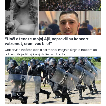
“Uoči dženaze mojoj Ajli, napravili su koncert i
vatromet, sram vas bilo!”
Glasa više nećete dobiti od mene, mojih bližnjih a nadam se i
od ostalih ljudi koji imaju toliko vidika da…