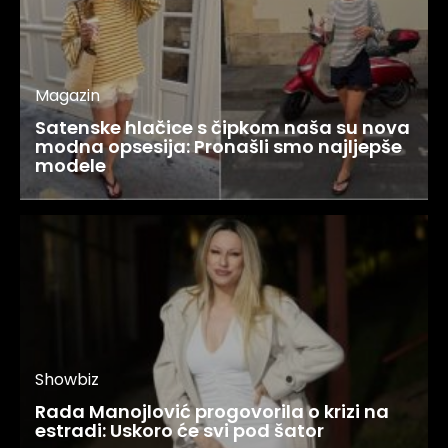
Magazin
Satenske hlačice s čipkom naša su nova
modna opsesija: Pronašli smo najljepše
modele
Showbiz
Rada Manojlović progovorila o krizi na
estradi: Uskoro će svi pod šator