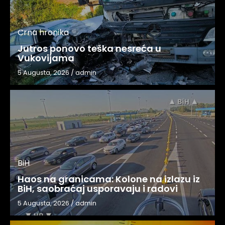
Crna hronika
Jutros ponovo teška nesreća u
Vukovijama
5 Augusta, 2026
/
admin
BiH
Haos na granicama: Kolone na izlazu iz
BiH, saobraćaj usporavaju i radovi
5 Augusta, 2026
/
admin