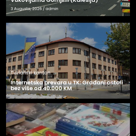
3 Augusta, 2026
/
admin
Tuzlanski kanton
Internetska prevara u TK: Građani ostali
bez više od 40.000 KM