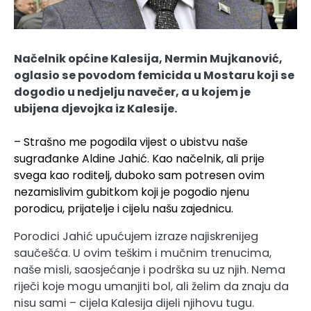
Načelnik općine Kalesija, Nermin Mujkanović,
oglasio se povodom femicida u Mostaru koji se
dogodio u nedjelju navečer, a u kojem je
ubijena djevojka iz Kalesije.
– Strašno me pogodila vijest o ubistvu naše
sugrađanke Aldine Jahić. Kao načelnik, ali prije
svega kao roditelj, duboko sam potresen ovim
nezamislivim gubitkom koji je pogodio njenu
porodicu, prijatelje i cijelu našu zajednicu.
Porodici Jahić upućujem izraze najiskrenijeg
saučešća. U ovim teškim i mučnim trenucima,
naše misli, saosjećanje i podrška su uz njih. Nema
riječi koje mogu umanjiti bol, ali želim da znaju da
nisu sami – cijela Kalesija dijeli njihovu tugu.