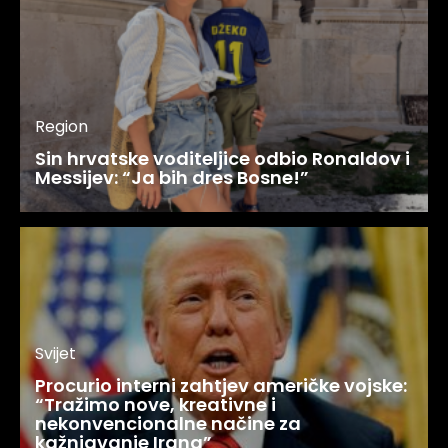
Region
Sin hrvatske voditeljice odbio Ronaldov i
Messijev: “Ja bih dres Bosne!”
Svijet
Procurio interni zahtjev američke vojske:
“Tražimo nove, kreativne i
nekonvencionalne načine za
kažnjavanje Irana”