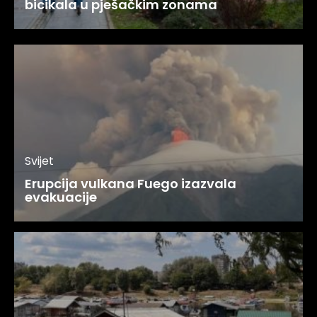
bicikala u pješačkim zonama
Svijet
Erupcija vulkana Fuego izazvala
evakuacije