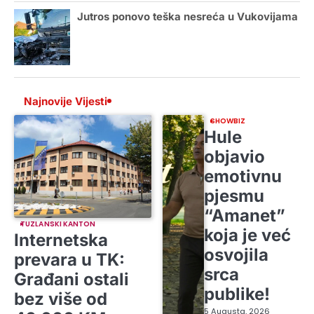
Jutros ponovo teška nesreća u Vukovijama
Najnovije Vijesti
SHOWBIZ
Hule
objavio
emotivnu
pjesmu
“Amanet”
TUZLANSKI KANTON
koja je već
Internetska
osvojila
prevara u TK:
srca
Građani ostali
publike!
bez više od
5 Augusta, 2026