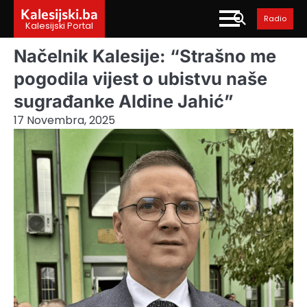
Skip
Kalesijski.ba
Radio
to
Kalesijski Portal
content
Načelnik Kalesije: “Strašno me
pogodila vijest o ubistvu naše
sugrađanke Aldine Jahić”
17 Novembra, 2025