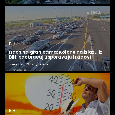
BiH
Haos na granicama: Kolone na izlazu iz
BiH, saobraćaj usporavaju i radovi
5 Augusta, 2026
/
admin
BiH