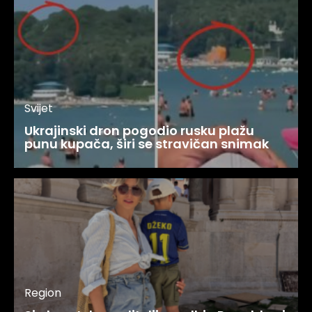
Svijet
Ukrajinski dron pogodio rusku plažu
punu kupača, širi se stravičan snimak
Region