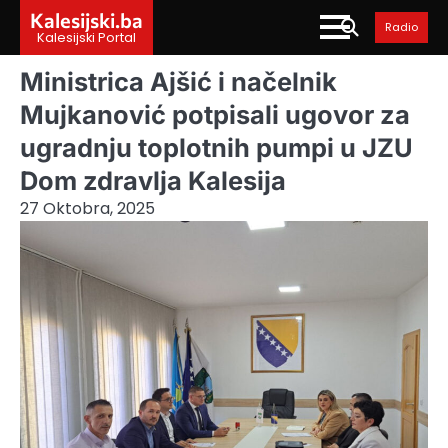
Skip
Kalesijski.ba
Radio
to
Kalesijski Portal
content
Ministrica Ajšić i načelnik
Mujkanović potpisali ugovor za
ugradnju toplotnih pumpi u JZU
Dom zdravlja Kalesija
27 Oktobra, 2025