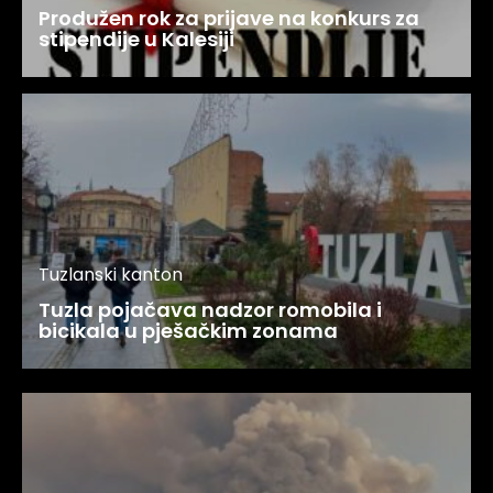
Produžen rok za prijave na konkurs za
stipendije u Kalesiji
Tuzlanski kanton
Tuzla pojačava nadzor romobila i
bicikala u pješačkim zonama