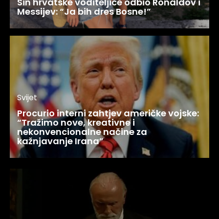
Sin hrvatske voditeljice odbio Ronaldov i
Messijev: “Ja bih dres Bosne!”
Svijet
Procurio interni zahtjev američke vojske:
“Tražimo nove, kreativne i
nekonvencionalne načine za
kažnjavanje Irana”