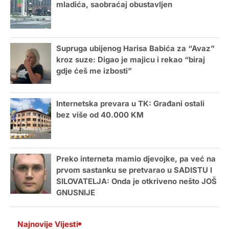
mladića, saobraćaj obustavljen
Supruga ubijenog Harisa Babića za “Avaz”
kroz suze: Digao je majicu i rekao “biraj
gdje ćeš me izbosti”
Internetska prevara u TK: Građani ostali
bez više od 40.000 KM
Preko interneta mamio djevojke, pa već na
prvom sastanku se pretvarao u SADISTU I
SILOVATELJA: Onda je otkriveno nešto JOŠ
GNUSNIJE
Najnovije Vijesti