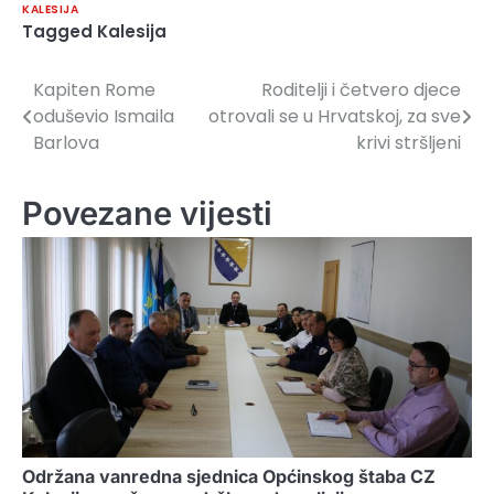
KALESIJA
Tagged
Kalesija
Kapiten Rome
Roditelji i četvero djece
Navigacija
oduševio Ismaila
otrovali se u Hrvatskoj, za sve
članaka
Barlova
krivi stršljeni
Povezane vijesti
Održana vanredna sjednica Općinskog štaba CZ