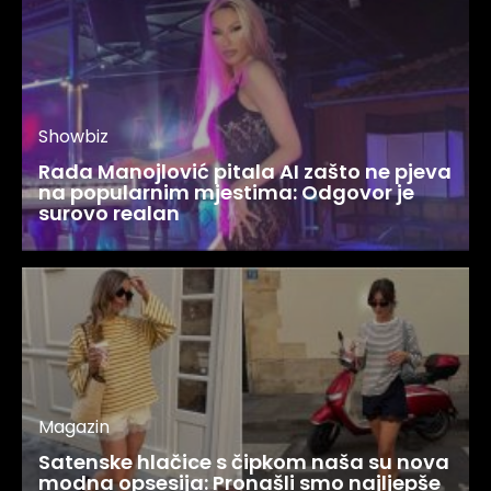
Showbiz
Rada Manojlović pitala AI zašto ne pjeva
na popularnim mjestima: Odgovor je
surovo realan
Magazin
Satenske hlačice s čipkom naša su nova
modna opsesija: Pronašli smo najljepše