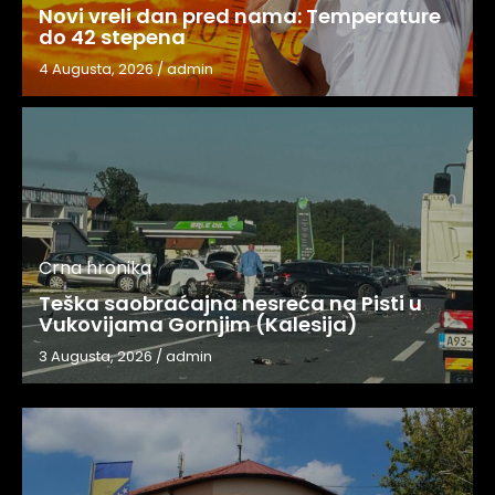
Novi vreli dan pred nama: Temperature
do 42 stepena
4 Augusta, 2026
/
admin
Crna hronika
Teška saobraćajna nesreća na Pisti u
Vukovijama Gornjim (Kalesija)
3 Augusta, 2026
/
admin