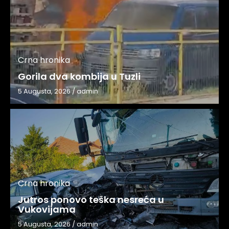
Crna hronika
Gorila dva kombija u Tuzli
5 Augusta, 2026
/
admin
Crna hronika
Jutros ponovo teška nesreća u
Vukovijama
5 Augusta, 2026
/
admin