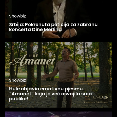
Showbiz
Srbija: Pokrenuta peticija za zabranu
koncerta Dine Merlina
Showbiz
Hule objavio emotivnu pjesmu
“Amanet” koja je već osvojila srca
publike!