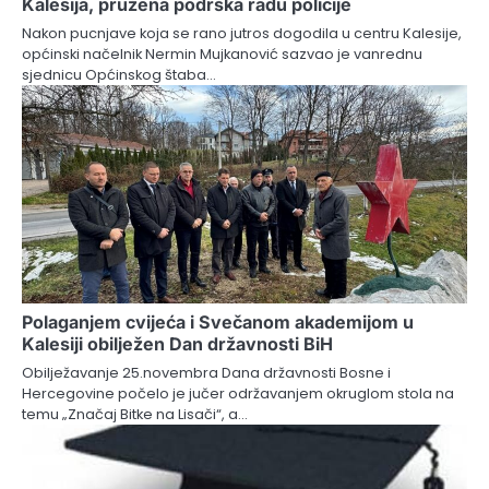
Kalesija, pružena podrška radu policije
Nakon pucnjave koja se rano jutros dogodila u centru Kalesije,
općinski načelnik Nermin Mujkanović sazvao je vanrednu
sjednicu Općinskog štaba…
Polaganjem cvijeća i Svečanom akademijom u
Kalesiji obilježen Dan državnosti BiH
Obilježavanje 25.novembra Dana državnosti Bosne i
Hercegovine počelo je jučer održavanjem okruglom stola na
temu „Značaj Bitke na Lisači“, a…