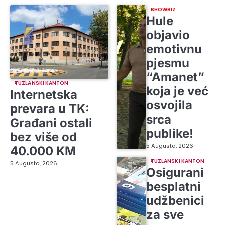
SHOWBIZ
Hule
objavio
emotivnu
pjesmu
“Amanet”
TUZLANSKI KANTON
koja je već
Internetska
osvojila
prevara u TK:
srca
Građani ostali
publike!
bez više od
5 Augusta, 2026
40.000 KM
TUZLANSKI KANTON
5 Augusta, 2026
Osigurani
besplatni
udžbenici
za sve