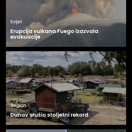
Svijet
Erupcija vulkana Fuego izazvala
evakuacije
Region
Dunav srušio stoljetni rekord