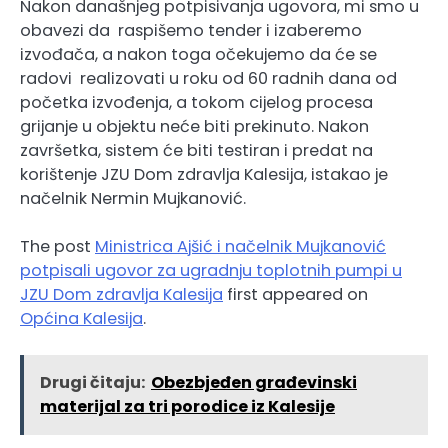
Nakon današnjeg potpisivanja ugovora, mi smo u
obavezi da raspišemo tender i izaberemo
izvođača, a nakon toga očekujemo da će se
radovi realizovati u roku od 60 radnih dana od
početka izvođenja, a tokom cijelog procesa
grijanje u objektu neće biti prekinuto. Nakon
završetka, sistem će biti testiran i predat na
korištenje JZU Dom zdravlja Kalesija, istakao je
načelnik Nermin Mujkanović.
The post
Ministrica Ajšić i načelnik Mujkanović
potpisali ugovor za ugradnju toplotnih pumpi u
JZU Dom zdravlja Kalesija
first appeared on
Općina Kalesija
.
Drugi čitaju:
Obezbjeđen građevinski
materijal za tri porodice iz Kalesije