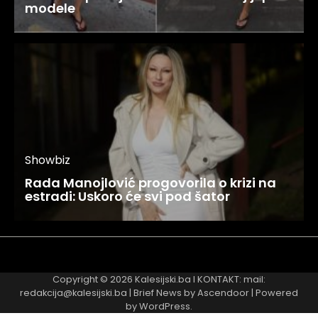
modele
Showbiz
Rada Manojlović progovorila o krizi na
estradi: Uskoro će svi pod šator
Najnovije
Najčitanije
Copyright © 2026
Kalesijski.ba
I KONTAKT: mail:
redakcija@kalesijski.ba | Brief News by
Ascendoor
| Powered
by
WordPress
.