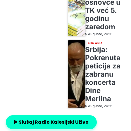
osnovce u
TK već 5.
godinu
zaredom
5 Augusta, 2026
SHOWBIZ
Srbija:
Pokrenuta
peticija za
zabranu
koncerta
Dine
Merlina
5 Augusta, 2026
▶️ Slušaj Radio Kalesijski Uživo