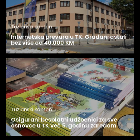
Tuzlanski kanton
Internetska prevara u TK: Građani ostali
bez više od 40.000 KM
Tuzlanski kanton
Osigurani besplatni udžbenici za sve
osnovce u TK već 5. godinu zaredom