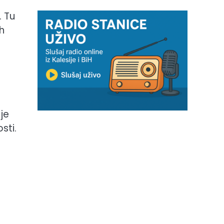
. Tu
ih
je
sti.