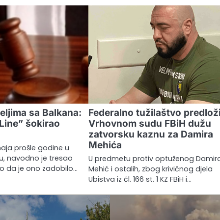
eljima sa Balkana:
Federalno tužilaštvo predlož
Line” šokirao
Vrhovnom sudu FBiH dužu
zatvorsku kaznu za Damira
Mehića
maja prošle godine u
u, navodno je tresao
U predmetu protiv optuženog Damir
no da je ono zadobilo…
Mehić i ostalih, zbog krivičnog djela
Ubistva iz čl. 166 st. 1 KZ FBiH i…