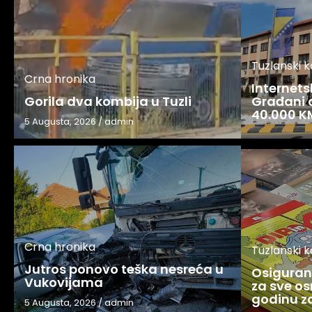
Tuzlanski 
Crna hronika
Internets
Gorila dva kombija u Tuzli
Građani o
40.000 K
5 Augusta, 2026
/
admin
Crna hronika
Tuzlanski 
Jutros ponovo teška nesreća u
Osigurani
Vukovijama
za sve os
godinu 
5 Augusta, 2026
/
admin