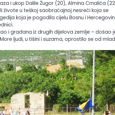
za i ukop Dalile Žugor (20), Almina Crnalića (22)
ili živote u teškoj saobraćajnoj nesreći koja se
edija koja je pogodila cijelu Bosnu i Hercegovin
dnici.
a, kao i građana iz drugih dijelova zemlje – došao j
e ljudi, u tišini i suzama, oprostilo se od mlad