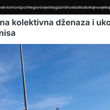
nski kanton
Sport
Region
Svijet
Magazin
Showbiz
Radio
Najnovije
Naj
na kolektivna dženaza i uk
Enisa