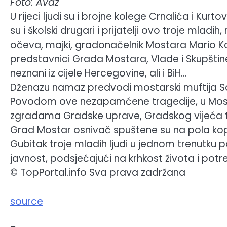
Foto: Avaz
U rijeci ljudi su i brojne kolege Crnalića i Kurtov
su i školski drugari i prijatelji ovo troje mladih
očeva, majki, gradonačelnik Mostara Mario Ko
predstavnici Grada Mostara, Vlade i Skupšti
neznani iz cijele Hercegovine, ali i BiH…
Dženazu namaz predvodi mostarski muftija Sa
Povodom ove nezapamćene tragedije, u Mosta
zgradama Gradske uprave, Gradskog vijeća t
Grad Mostar osnivač spuštene su na pola koplja
Gubitak troje mladih ljudi u jednom trenutku 
javnost, podsjećajući na krhkost života i po
© TopPortal.info Sva prava zadržana
source