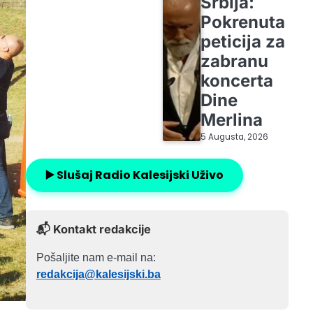
Srbija:
Pokrenuta
peticija za
zabranu
koncerta
Dine
Merlina
5 Augusta, 2026
▶️ Slušaj Radio Kalesijski Uživo
📬 Kontakt redakcije
Pošaljite nam e-mail na:
redakcija@kalesijski.ba