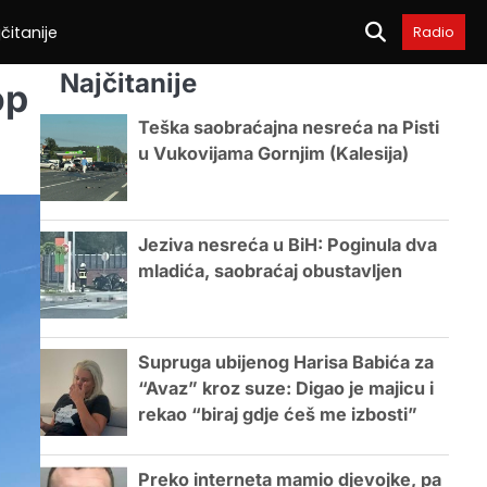
čitanije
Radio
Najčitanije
op
Teška saobraćajna nesreća na Pisti
u Vukovijama Gornjim (Kalesija)
Jeziva nesreća u BiH: Poginula dva
mladića, saobraćaj obustavljen
Supruga ubijenog Harisa Babića za
“Avaz” kroz suze: Digao je majicu i
rekao “biraj gdje ćeš me izbosti”
Preko interneta mamio djevojke, pa