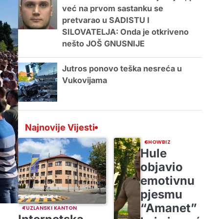
već na prvom sastanku se
pretvarao u SADISTU I
SILOVATELJA: Onda je otkriveno
nešto JOŠ GNUSNIJE
Jutros ponovo teška nesreća u
Vukovijama
Najnovije Vijesti
SHOWBIZ
Hule
objavio
emotivnu
pjesmu
“Amanet”
TUZLANSKI KANTON