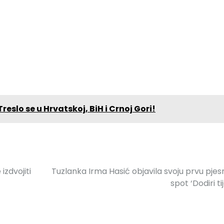
reslo se u Hrvatskoj, BiH i Crnoj Gori!
izdvojiti
Tuzlanka Irma Hasić objavila svoju prvu pjes
spot ‘Dodiri tij