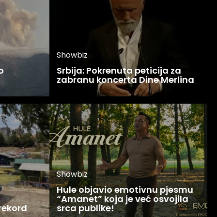
Showbiz
o
Srbija: Pokrenuta peticija za
zabranu koncerta Dine Merlina
Showbiz
Hule objavio emotivnu pjesmu
“Amanet” koja je već osvojila
 rekord
srca publike!