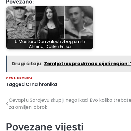
Povezano:
U Mostaru Dan žalosti zbog smrti
Almina, Dalile i Enisa
Drugi čitaju:
Zemljotres prodrmao cijeli region: T
CRNA HRONIKA
Tagged
Crna hronika
Ćevapi u Sarajevu skuplji nego ikad: Evo koliko trebate 
Navigacija
za omiljeni obrok
članaka
Povezane vijesti