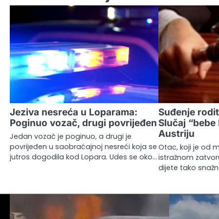
Jeziva nesreća u Loparama:
Suđenje rodit
Poginuo vozač, drugi povrijeđen
Slučaj “bebe 
Austriju
Jedan vozač je poginuo, a drugi je
povrijeđen u saobraćajnoj nesreći koja se
Otac, koji je od 
jutros dogodila kod Lopara. Udes se oko…
istražnom zatvor
dijete tako snaž