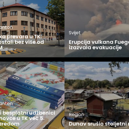
kanton
Svijet
ka prevara u TK:
stali bez više od
Erupcija vulkana Fueg
M
izazvala evakuacije
kanton
 besplatni udžbenici
Region
novce u TK već 5.
zaredom
Dunav srušio stoljetni