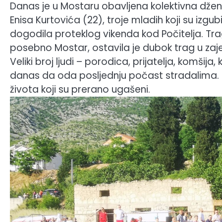
Danas je u Mostaru obavljena kolektivna džena
Enisa Kurtovića (22), troje mladih koji su izgub
dogodila proteklog vikenda kod Počitelja. Trag
posebno Mostar, ostavila je dubok trag u zaje
Veliki broj ljudi – porodica, prijatelja, komšij
danas da oda posljednju počast stradalima. Mor
života koji su prerano ugašeni.