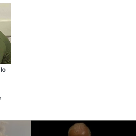
ilo
a