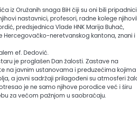
ića iz Oružanih snaga BiH čiji su oni bili pripadnici
, njihovi nastavnici, profesori, radne kolege njihov
rdić, predsjednica Vlade HNK Marija Buhač,
ne Hercegovačko-neretvanskog kantona, znani i
lem ef. Dedović.
ru je proglašen Dan žalosti. Zastave na
e na javnim ustanovama i preduzećima kojima 
, a javni sadržaji prilagođeni su atmosferi žalo
potresao je ne samo njihove porodice već i širu
trebu za većom pažnjom u saobraćaju.