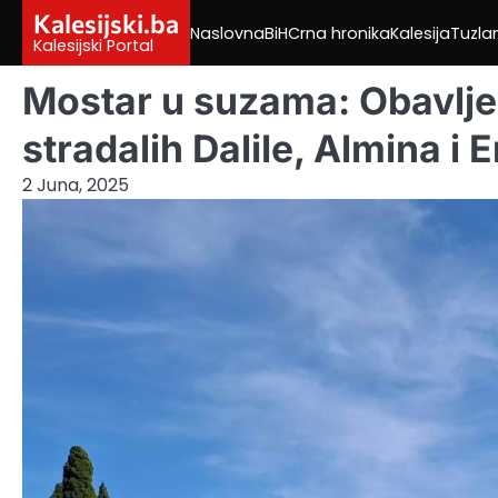
Skip
Kalesijski.ba
Naslovna
BiH
Crna hronika
Kalesija
Tuzla
to
Kalesijski Portal
content
Mostar u suzama: Obavlje
stradalih Dalile, Almina i 
2 Juna, 2025