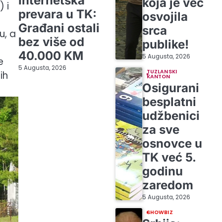
Internetska
koja je već
 i
prevara u TK:
osvojila
Građani ostali
srca
u, a
bez više od
publike!
40.000 KM
5 Augusta, 2026
e
5 Augusta, 2026
TUZLANSKI
ih
KANTON
Osigurani
besplatni
udžbenici
za sve
osnovce u
TK već 5.
godinu
zaredom
5 Augusta, 2026
SHOWBIZ