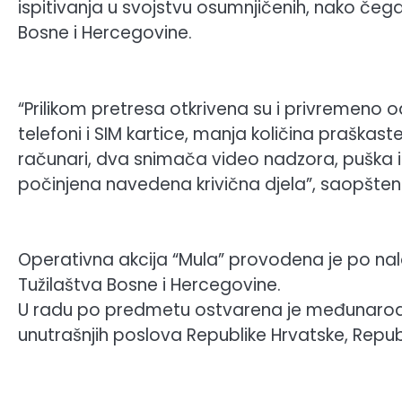
ispitivanja u svojstvu osumnjičenih, nako čega
Bosne i Hercegovine.
“Prilikom pretresa otkrivena su i privremeno 
telefoni i SIM kartice, manja količina praškas
računari, dva snimača video nadzora, puška i
počinjena navedena krivična djela”, saopšteno 
Operativna akcija “Mula” provodena je po n
Tužilaštva Bosne i Hercegovine.
U radu po predmetu ostvarena je međunarod
unutrašnjih poslova Republike Hrvatske, Republi