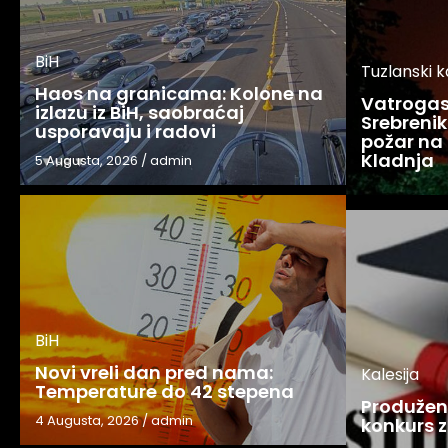
BiH
Tuzlanski 
Haos na granicama: Kolone na
Vatrogasc
izlazu iz BiH, saobraćaj
Srebreniku
usporavaju i radovi
požar na 
Kladnja
5 Augusta, 2026
/
admin
BiH
Novi vreli dan pred nama:
Kalesija
Temperature do 42 stepena
Produžen 
4 Augusta, 2026
/
admin
konkurs z