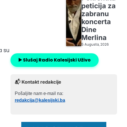
peticija za
zabranu
koncerta
Dine
Merlina
5 Augusta, 2026
a su
▶️ Slušaj Radio Kalesijski Uživo
📬 Kontakt redakcije
Pošaljite nam e-mail na:
redakcija@kalesijski.ba