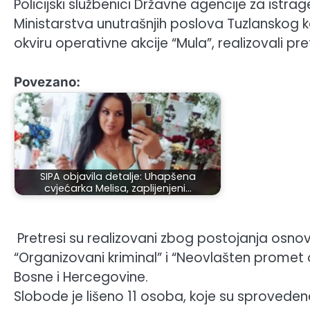
Policijski službenici Državne agencije za istra
Ministarstva unutrašnjih poslova Tuzlanskog k
okviru operativne akcije “Mula”, realizovali pre
Povezano:
SIPA objavila detalje: Uhapšena
cvjećarka Melisa, zaplijenjeni…
Pretresi su realizovani zbog postojanja osnov
“Organizovani kriminal” i “Neovlašten prom
Bosne i Hercegovine.
Slobode je lišeno 11 osoba, koje su sprovedene