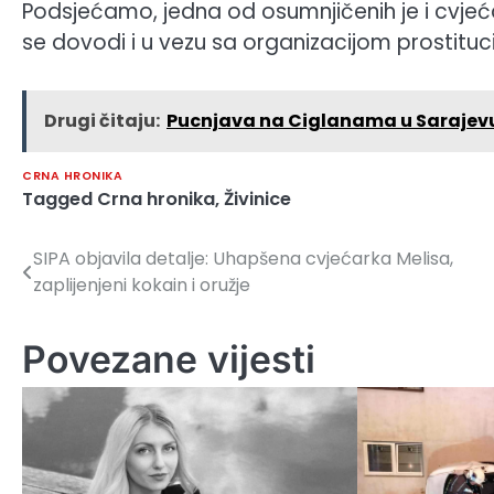
Podsjećamo, jedna od osumnjičenih je i cvjeća
se dovodi i u vezu sa organizacijom prostitu
Drugi čitaju:
Pucnjava na Ciglanama u Sarajev
CRNA HRONIKA
Tagged
Crna hronika
,
Živinice
SIPA objavila detalje: Uhapšena cvjećarka Melisa,
Navigacija
zaplijenjeni kokain i oružje
članaka
Povezane vijesti