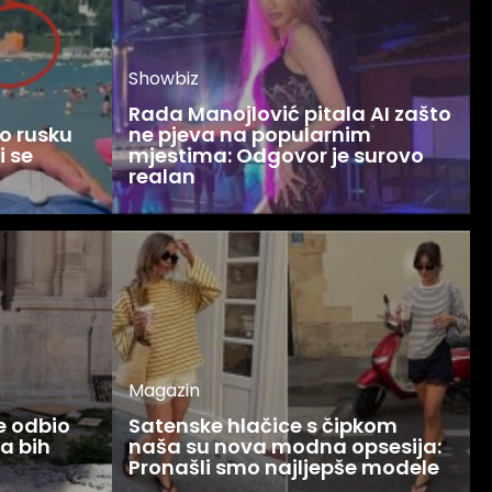
Showbiz
Rada Manojlović pitala AI zašto
o rusku
ne pjeva na popularnim
i se
mjestima: Odgovor je surovo
realan
Magazin
ce odbio
Satenske hlačice s čipkom
Ja bih
naša su nova modna opsesija:
Pronašli smo najljepše modele