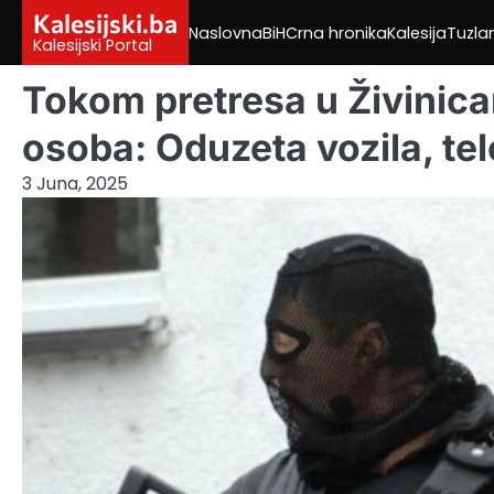
Skip
Kalesijski.ba
Naslovna
BiH
Crna hronika
Kalesija
Tuzla
to
Kalesijski Portal
content
Tokom pretresa u Živinic
osoba: Oduzeta vozila, te
3 Juna, 2025