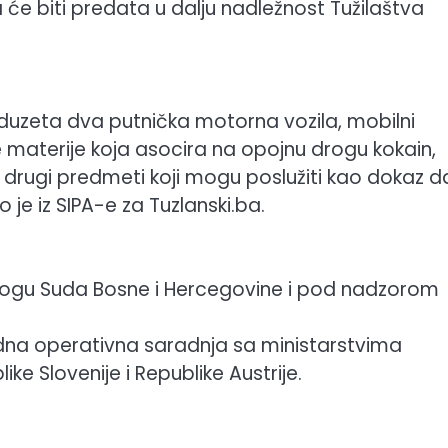
 će biti predata u dalju nadležnost Tužilaštva
oduzeta dva putnička motorna vozila, mobilni
te materije koja asocira na opojnu drogu kokain,
 drugi predmeti koji mogu poslužiti kao dokaz d
je iz SIPA-e za Tuzlanski.ba.
alogu Suda Bosne i Hercegovine i pod nadzorom
na operativna saradnja sa ministarstvima
ke Slovenije i Republike Austrije.