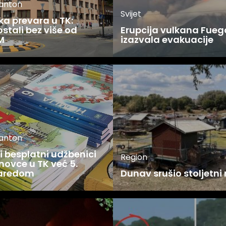
kanton
Svijet
ka prevara u TK:
stali bez više od
Erupcija vulkana Fueg
M
izazvala evakuacije
kanton
 besplatni udžbenici
Region
novce u TK već 5.
zaredom
Dunav srušio stoljetni