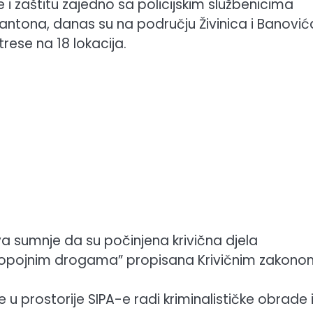
ge i zaštitu zajedno sa policijskim službenicima
antona, danas su na području Živinica i Banovića
trese na 18 lokacija.
a sumnje da su počinjena krivična djela
et opojnim drogama” propisana Krivičnim zakon
 u prostorije SIPA-e radi kriminalističke obrade 