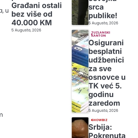
Građani ostali
srca
, u
bez više od
publike!
40.000 KM
5 Augusta, 2026
5 Augusta, 2026
TUZLANSKI
KANTON
Osigurani
besplatni
udžbenici
za sve
osnovce u
TK već 5.
godinu
zaredom
5 Augusta, 2026
om
SHOWBIZ
Srbija:
i
Pokrenuta