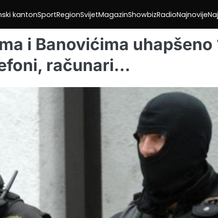
nski kanton
Sport
Region
Svijet
Magazin
Showbiz
Radio
Najnovije
Naj
ama i Banovićima uhapšeno 
lefoni, računari…