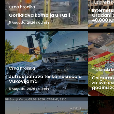
Tuzlanski 
Crna hronika
Internets
Gorila dva kombija u Tuzli
Građani o
40.000 K
5 Augusta, 2026
/
admin
Crna hronika
Tuzlanski 
Jutros ponovo teška nesreća u
Osigurani
Vukovijama
za sve os
godinu 
5 Augusta, 2026
/
admin