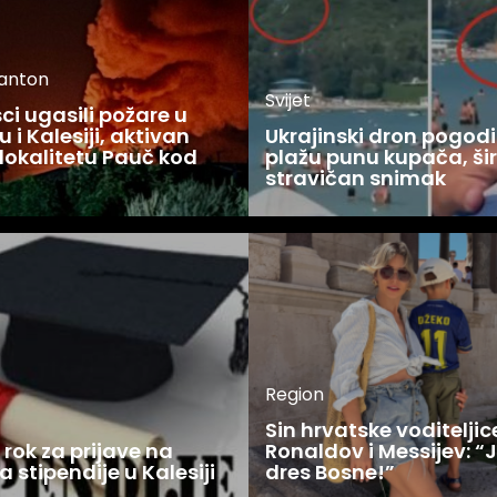
kanton
Svijet
i ugasili požare u
 i Kalesiji, aktivan
Ukrajinski dron pogodi
lokalitetu Pauč kod
plažu punu kupača, šir
stravičan snimak
Region
Sin hrvatske voditelji
rok za prijave na
Ronaldov i Messijev: “
a stipendije u Kalesiji
dres Bosne!”