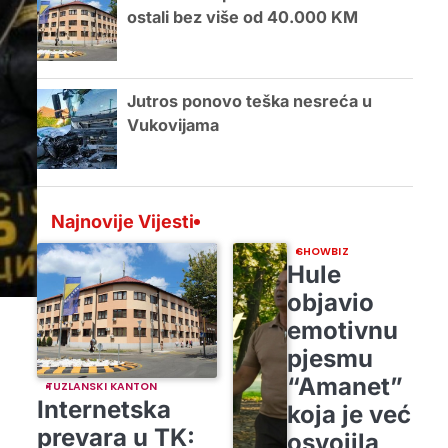
ostali bez više od 40.000 KM
Jutros ponovo teška nesreća u
Vukovijama
Najnovije Vijesti
SHOWBIZ
Hule
objavio
emotivnu
pjesmu
“Amanet”
TUZLANSKI KANTON
Internetska
koja je već
prevara u TK:
osvojila