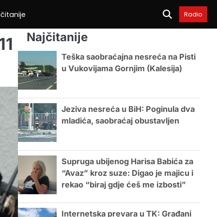
čitanije
Radio
Najčitanije
11
Teška saobraćajna nesreća na Pisti
u Vukovijama Gornjim (Kalesija)
Jeziva nesreća u BiH: Poginula dva
mladića, saobraćaj obustavljen
Supruga ubijenog Harisa Babića za
“Avaz” kroz suze: Digao je majicu i
rekao “biraj gdje ćeš me izbosti”
Internetska prevara u TK: Građani