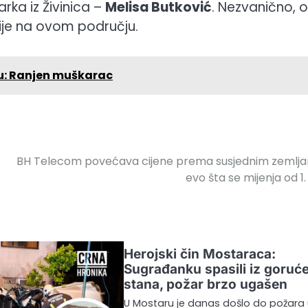
rka iz Živinica –
Melisa Butković
. Nezvanično, 
cije na ovom području.
u: Ranjen muškarac
BH Telecom povećava cijene prema susjednim zemlj
evo šta se mijenja od 1. 
Herojski čin Mostaraca:
Sugrađanku spasili iz goruć
stana, požar brzo ugašen
U Mostaru je danas došlo do požara