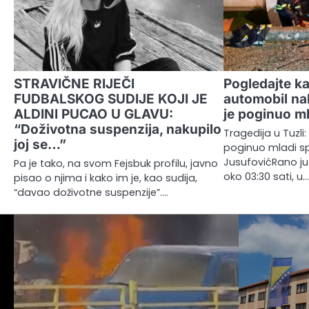
STRAVIČNE RIJEČI
Pogledajte k
FUDBALSKOG SUDIJE KOJI JE
automobil na
ALDINI PUCAO U GLAVU:
je poginuo ml
“Doživotna suspenzija, nakupilo
Tragedija u Tuzli
joj se…”
poginuo mladi sp
JusufovićRano jut
Pa je tako, na svom Fejsbuk profilu, javno
oko 03:30 sati, u
pisao o njima i kako im je, kao sudija,
“davao doživotne suspenzije”.…