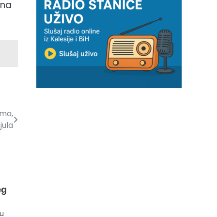
ona
ama,
jula
eg
 u