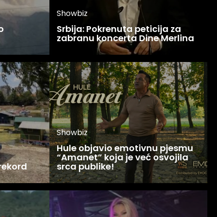
Showbiz
o
Srbija: Pokrenuta peticija za
zabranu koncerta Dine Merlina
Showbiz
Hule objavio emotivnu pjesmu
“Amanet” koja je već osvojila
 rekord
srca publike!