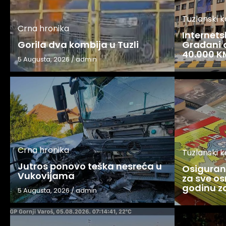
Tuzlanski 
Crna hronika
Internets
Gorila dva kombija u Tuzli
Građani o
40.000 K
5 Augusta, 2026
/
admin
Crna hronika
Tuzlanski 
Jutros ponovo teška nesreća u
Osigurani
Vukovijama
za sve os
godinu 
5 Augusta, 2026
/
admin