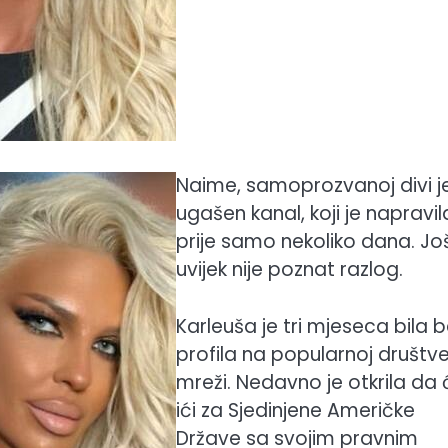
Naime, samoprozvanoj divi j
ugašen kanal, koji je napravil
prije samo nekoliko dana. Jo
uvijek nije poznat razlog.
Karleuša je tri mjeseca bila 
profila na popularnoj društv
mreži. Nedavno je otkrila da 
ići za Sjedinjene Američke
Države sa svojim pravnim