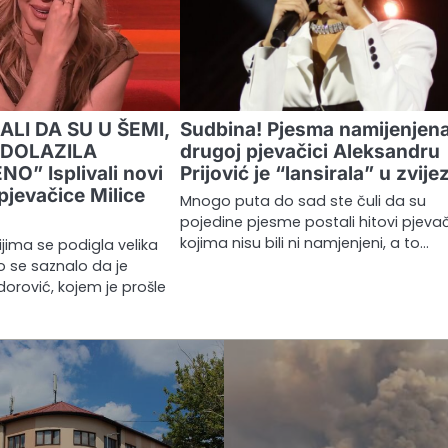
ALI DA SU U ŠEMI,
Sudbina! Pjesma namijenjen
 DOLAZILA
drugoj pjevačici Aleksandru
” Isplivali novi
Prijović je “lansirala” u zvije
 pjevačice Milice
Mnogo puta do sad ste čuli da su
pojedine pjesme postali hitovi pjeva
kojima nisu bili ni namjenjeni, a to…
ima se podigla velika
o se saznalo da je
dorović, kojem je prošle