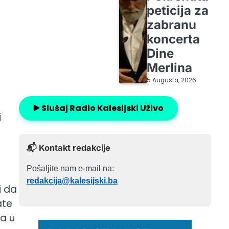
peticija za
zabranu
koncerta
Dine
Merlina
5 Augusta, 2026
▶️ Slušaj Radio Kalesijski Uživo
i
📬 Kontakt redakcije
Pošaljite nam e-mail na:
redakcija@kalesijski.ba
i da
ate
ša u