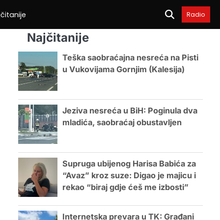
čitanije
Radio
Najčitanije
Teška saobraćajna nesreća na Pisti
u Vukovijama Gornjim (Kalesija)
Jeziva nesreća u BiH: Poginula dva
mladića, saobraćaj obustavljen
Supruga ubijenog Harisa Babića za
“Avaz” kroz suze: Digao je majicu i
rekao “biraj gdje ćeš me izbosti”
Internetska prevara u TK: Građani