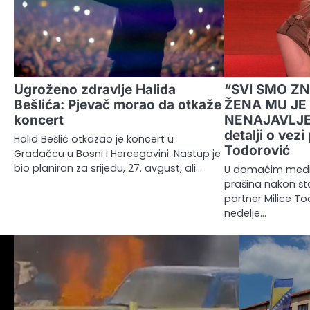
Ugroženo zdravlje Halida
“SVI SMO ZN
Bešlića: Pjevač morao da otkaže
ŽENA MU JE
koncert
NENAJAVLJENO
detalji o vezi
Halid Bešlić otkazao je koncert u
Todorović
Gradačcu u Bosni i Hercegovini. Nastup je
bio planiran za srijedu, 27. avgust, ali…
U domaćim medij
prašina nakon št
partner Milice To
nedelje…