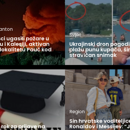
kanton
Svijet
i ugasili požare u
 i Kalesiji, aktivan
Ukrajinski dron pogodi
lokalitetu Pauč kod
plažu punu kupača, šir
stravičan snimak
Region
Sin hrvatske voditelji
rok za prijave na
Ronaldov i Messijev: “