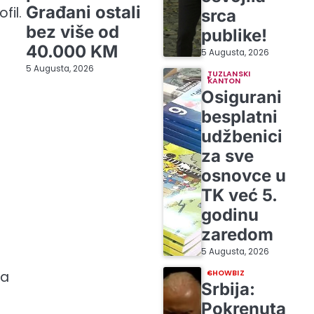
Građani ostali
fil.
srca
bez više od
publike!
40.000 KM
5 Augusta, 2026
5 Augusta, 2026
TUZLANSKI
KANTON
Osigurani
besplatni
udžbenici
za sve
osnovce u
TK već 5.
godinu
zaredom
5 Augusta, 2026
SHOWBIZ
ma
Srbija:
Pokrenuta