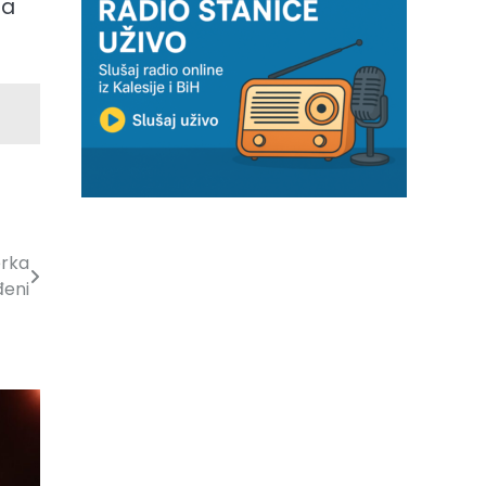
da
erka
đeni