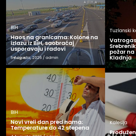
BiH
Tuzlanski 
Haos na granicama: Kolone na
Vatrogasc
izlazu iz BiH, saobraćaj
Srebreniku
usporavaju i radovi
požar na 
Kladnja
5 Augusta, 2026
/
admin
BiH
Novi vreli dan pred nama:
Kalesija
Temperature do 42 stepena
Produžen 