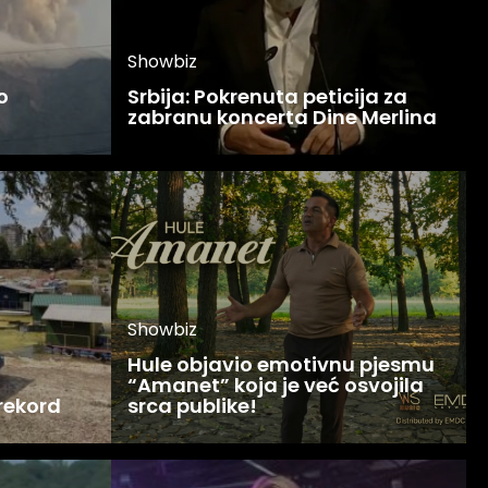
Showbiz
o
Srbija: Pokrenuta peticija za
zabranu koncerta Dine Merlina
Showbiz
Hule objavio emotivnu pjesmu
“Amanet” koja je već osvojila
 rekord
srca publike!