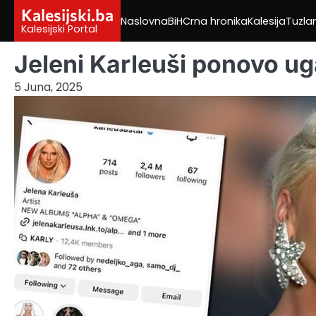
Skip
Kalesijski.ba
Naslovna
BiH
Crna hronika
Kalesija
Tuzla
to
Kalesijski Portal
content
Jeleni Karleuši ponovo ug
5 Juna, 2025