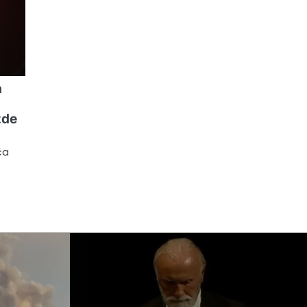
a
zde
ča