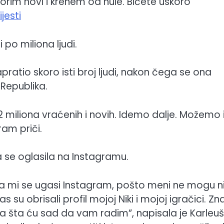
rim novi i krenem od nule. Bićete uskoro
ijesti
 po miliona ljudi.
pratio skoro isti broj ljudi, nakon čega se ona
 Republika.
 2 miliona vraćenih i novih. Idemo dalje. Možemo 
ram priči.
ša se oglasila na Instagramu.
da mi se ugasi Instagram, pošto meni ne mogu n
s su obrisali profil mojoj Niki i mojoj igračici. Zn
ktoka šta ću sad da vam radim”, napisala je Karleu