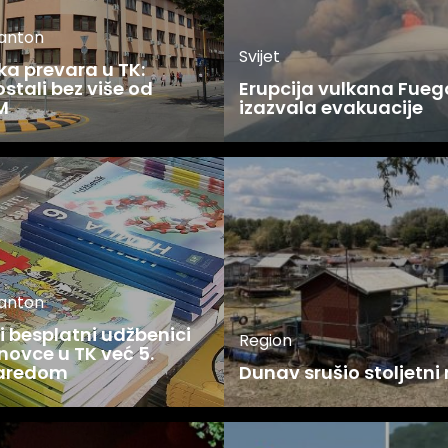
kanton
Svijet
ka prevara u TK:
stali bez više od
Erupcija vulkana Fueg
M
izazvala evakuacije
kanton
 besplatni udžbenici
Region
novce u TK već 5.
zaredom
Dunav srušio stoljetni