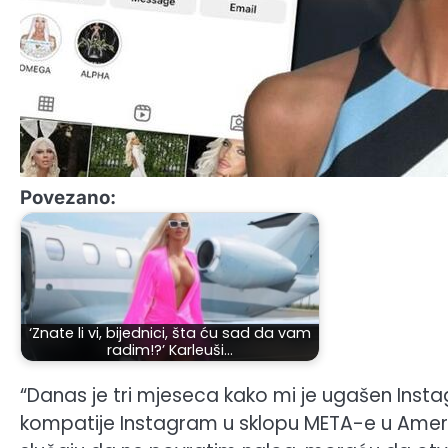
Povezano:
‘Znate li vi, bijednici, šta ću sad da vam
radim!?’ Karleuši…
“Danas je tri mjeseca kako mi je ugašen Inst
kompatije Instagram u sklopu META-e u Ameri