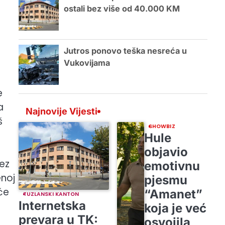
ostali bez više od 40.000 KM
Jutros ponovo teška nesreća u
Vukovijama
e
a
Najnovije Vijesti
š
SHOWBIZ
Hule
objavio
bez
emotivnu
enoj
pjesmu
će
“Amanet”
TUZLANSKI KANTON
Internetska
koja je već
prevara u TK:
osvojila