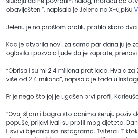
slučaju da ne povratim nalog, moraću da otvo
obaviješteni”, napisala je Jelena na X-u,pišu
V
Jelenu je na prošlom profilu pratilo skoro dva i
Kad je otvorila novi, za samo par dana ju je za
oglasila i pozvala ljude da je zaprate, prenosi
“Obrisali su mi 2.4 miliona pratilaca. Hvala za
više od 2.4 miliona”, napisala je tada u Instag
Prije nego što joj je ugašen prvi profil, Karleu
“Ovaj šljam i bagra što danima šeruju poziv 
popuše, prijavljivali su profil mog djeteta. Dana
li svi vi bijednici sa Instagrama, Tvitera i Ti