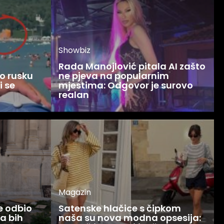
Showbiz
Rada Manojlović pitala AI zašto
o rusku
ne pjeva na popularnim
i se
mjestima: Odgovor je surovo
realan
Magazin
ce odbio
Satenske hlačice s čipkom
Ja bih
naša su nova modna opsesija: