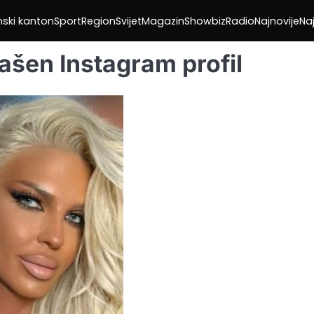
nski kanton
Sport
Region
Svijet
Magazin
Showbiz
Radio
Najnovije
Naj
ašen Instagram profil