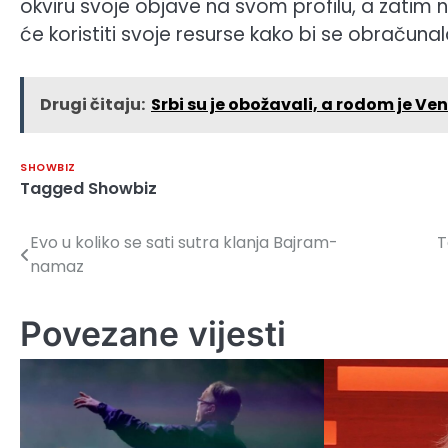
okviru svoje objave na svom profilu, a zatim n
će koristiti svoje resurse kako bi se obračunala 
Drugi čitaju:
Srbi su je obožavali, a rodom je V
SHOWBIZ
Tagged
Showbiz
Evo u koliko se sati sutra klanja Bajram-
T
Navigacija
namaz
članaka
Povezane vijesti