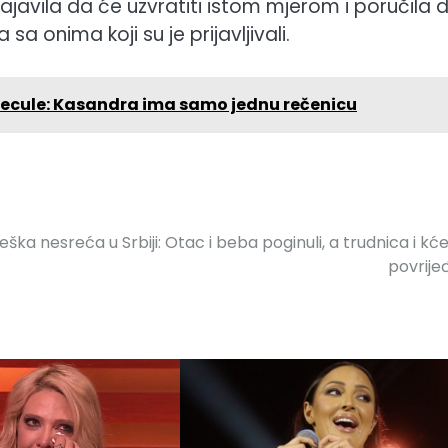
ajavila da će uzvratiti istom mjerom i poručila 
sa onima koji su je prijavljivali.
enecule: Kasandra ima samo jednu rečenicu
eška nesreća u Srbiji: Otac i beba poginuli, a trudnica i kć
povrije