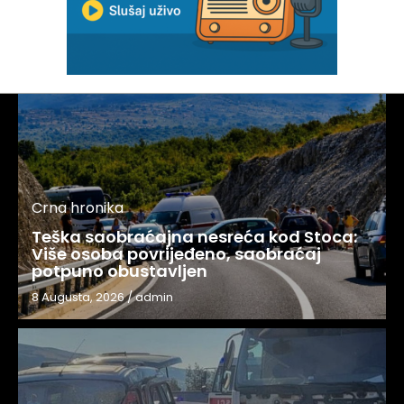
Crna hronika
Teška saobraćajna nesreća kod Stoca:
Više osoba povrijeđeno, saobraćaj
potpuno obustavljen
8 Augusta, 2026
/
admin