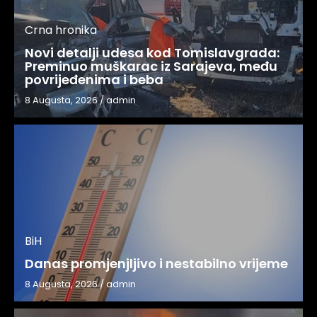
Crna hronika
Novi detalji udesa kod Tomislavgrada:
Preminuo muškarac iz Sarajeva, među
povrijeđenima i beba
8 Augusta, 2026
/
admin
BiH
Danas promjenjljivo i nestabilno vrijeme
8 Augusta, 2026
/
admin