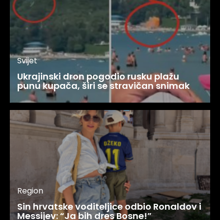
Svijet
Ukrajinski dron pogodio rusku plažu
punu kupača, širi se stravičan snimak
Region
Sin hrvatske voditeljice odbio Ronaldov i
Messijev: “Ja bih dres Bosne!”