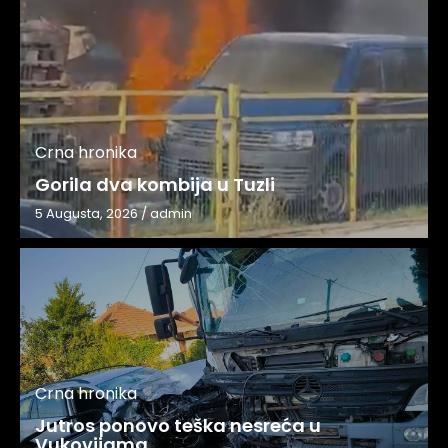
Crna hronika
Gorila dva kombija u Tuzli
5 Augusta, 2026
/
admin
Crna hronika
Jutros ponovo teška nesreća u
Vukovijama