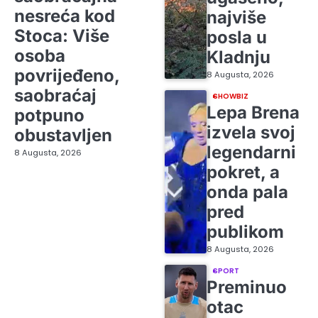
nesreća kod
najviše
Stoca: Više
posla u
osoba
Kladnju
povrijeđeno,
8 Augusta, 2026
saobraćaj
SHOWBIZ
Lepa Brena
potpuno
izvela svoj
obustavljen
legendarni
8 Augusta, 2026
pokret, a
onda pala
pred
publikom
8 Augusta, 2026
SPORT
Preminuo
otac