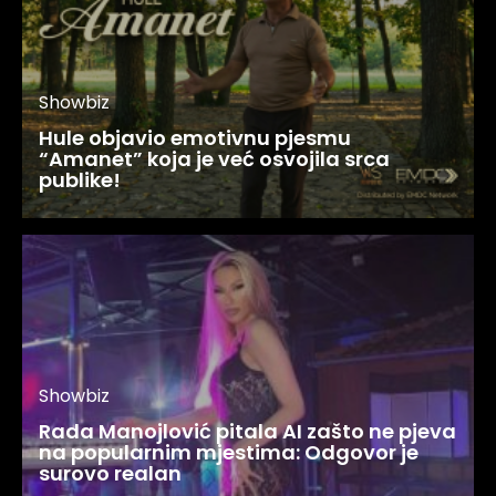
Showbiz
Hule objavio emotivnu pjesmu
“Amanet” koja je već osvojila srca
publike!
Showbiz
Rada Manojlović pitala AI zašto ne pjeva
na popularnim mjestima: Odgovor je
surovo realan