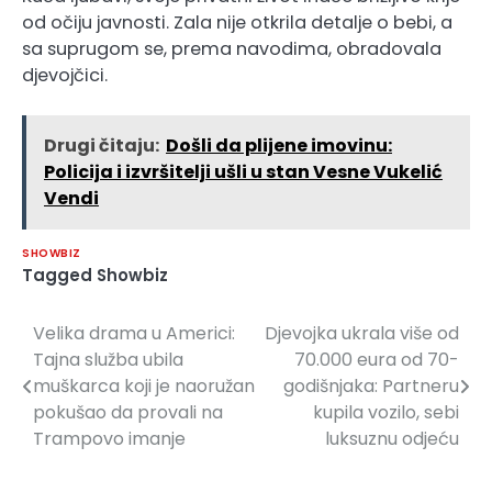
od očiju javnosti. Zala nije otkrila detalje o bebi, a
sa suprugom se, prema navodima, obradovala
djevojčici.
Drugi čitaju:
Došli da plijene imovinu:
Policija i izvršitelji ušli u stan Vesne Vukelić
Vendi
SHOWBIZ
Tagged
Showbiz
Velika drama u Americi:
Djevojka ukrala više od
Navigacija
Tajna služba ubila
70.000 eura od 70-
članaka
muškarca koji je naoružan
godišnjaka: Partneru
pokušao da provali na
kupila vozilo, sebi
Trampovo imanje
luksuznu odjeću