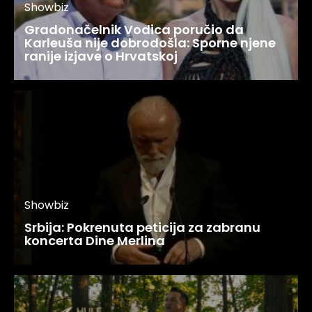
Showbiz
Gradonačelnik Vodica poručio da
Karleuša nije dobrodošla: Sporne njene
ranije izjave o Hrvatskoj
Showbiz
Srbija: Pokrenuta peticija za zabranu
koncerta Dine Merlina