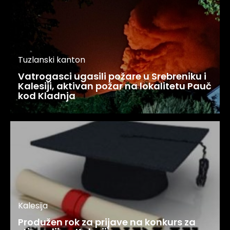
Tuzlanski kanton
Vatrogasci ugasili požare u Srebreniku i
Kalesiji, aktivan požar na lokalitetu Pauč
kod Kladnja
Kalesija
Produžen rok za prijave na konkurs za