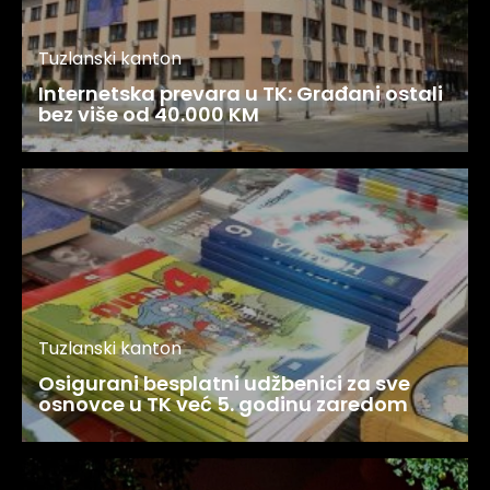
Tuzlanski kanton
Internetska prevara u TK: Građani ostali
bez više od 40.000 KM
Tuzlanski kanton
Osigurani besplatni udžbenici za sve
osnovce u TK već 5. godinu zaredom