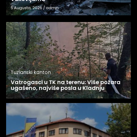
5 Augusta, 2026
/
admin
Tuzlanski kanton
Vatrogasci u TK na terenu: Više požara
ugašeno, najviše posla u Kladnju