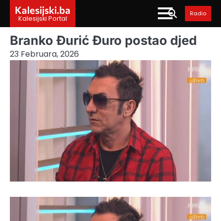
Skip
Kalesijski.ba
Radio
to
Kalesijski Portal
content
Branko Đurić Đuro postao djed
23 Februara, 2026