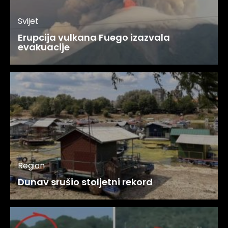
Svijet
Erupcija vulkana Fuego izazvala
evakuacije
Region
Dunav srušio stoljetni rekord