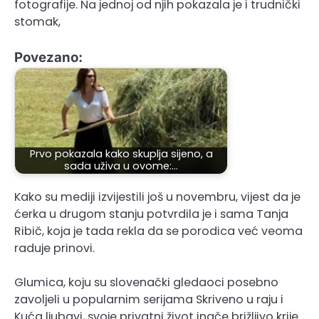
fotografije. Na jednoj od njih pokazala je i trudnički
stomak,
Povezano:
Prvo pokazala kako skuplja sijeno, a
sada uživa u ovome:…
Kako su mediji izvijestili još u novembru, vijest da je
ćerka u drugom stanju potvrdila je i sama Tanja
Ribič, koja je tada rekla da se porodica već veoma
raduje prinovi.
Glumica, koju su slovenački gledaoci posebno
zavoljeli u popularnim serijama Skriveno u raju i
Kuća ljubavi, svoje privatni život inače brižljivo krije