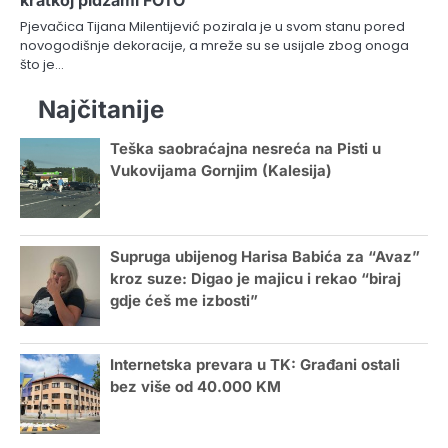
kratkoj pidžami FOTO
Pjevačica Tijana Milentijević pozirala je u svom stanu pored
novogodišnje dekoracije, a mreže su se usijale zbog onoga
što je…
Najčitanije
Teška saobraćajna nesreća na Pisti u
Vukovijama Gornjim (Kalesija)
Supruga ubijenog Harisa Babića za “Avaz”
kroz suze: Digao je majicu i rekao “biraj
gdje ćeš me izbosti”
Internetska prevara u TK: Građani ostali
bez više od 40.000 KM