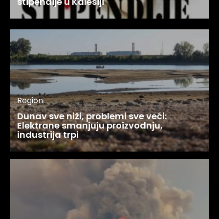
stipendije u Kalesiji
Region
Dunav sve niži, problemi sve veći:
Elektrane smanjuju proizvodnju,
industrija trpi