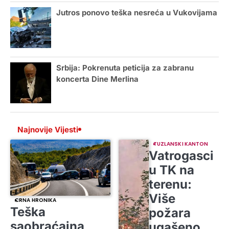
Jutros ponovo teška nesreća u Vukovijama
Srbija: Pokrenuta peticija za zabranu
koncerta Dine Merlina
Najnovije Vijesti
TUZLANSKI KANTON
Vatrogasci
u TK na
terenu:
Više
CRNA HRONIKA
Teška
požara
saobraćajna
ugašeno,