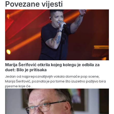
Povezane vijesti
Marija Šerifović otkrila kojeg kolegu je odbila za
duet: Bilo je pritisaka
Jedan od najprepoznatljivijih vokala domaće pop scene,
Marija Šerifović, poznata je po tome što izuzetno pažljivo bira
pjesme koje će…