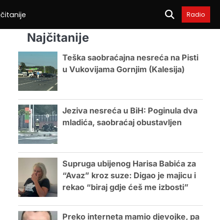
čitanije
Radio
Najčitanije
Teška saobraćajna nesreća na Pisti
u Vukovijama Gornjim (Kalesija)
Jeziva nesreća u BiH: Poginula dva
mladića, saobraćaj obustavljen
Supruga ubijenog Harisa Babića za
“Avaz” kroz suze: Digao je majicu i
rekao “biraj gdje ćeš me izbosti”
Preko interneta mamio djevojke, pa