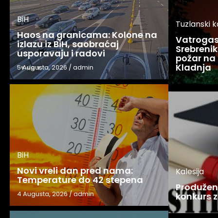
BiH
Tuzlanski 
Haos na granicama: Kolone na
Vatrogasc
izlazu iz BiH, saobraćaj
Srebreniku
usporavaju i radovi
požar na 
Kladnja
5 Augusta, 2026
/
admin
BiH
Novi vreli dan pred nama:
Kalesija
Temperature do 42 stepena
Produžen 
4 Augusta, 2026
/
admin
konkurs z