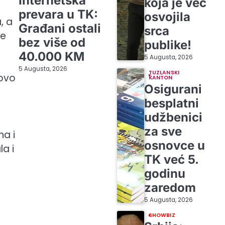
Internetska
koja je već
prevara u TK:
osvojila
, a
Građani ostali
srca
je
bez više od
publike!
40.000 KM
5 Augusta, 2026
5 Augusta, 2026
TUZLANSKI
 ovo
KANTON
Osigurani
besplatni
udžbenici
za sve
na i
osnovce u
la i
TK već 5.
godinu
zaredom
5 Augusta, 2026
SHOWBIZ