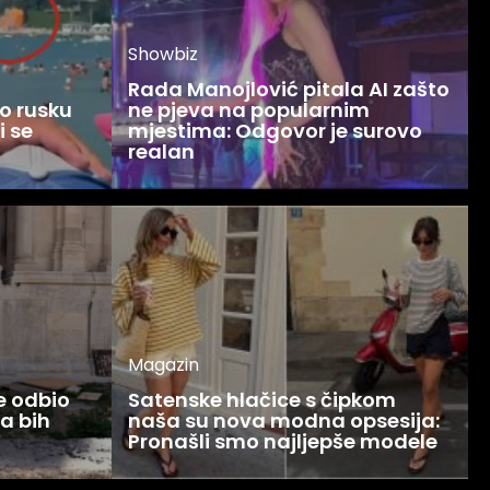
Showbiz
Rada Manojlović pitala AI zašto
o rusku
ne pjeva na popularnim
i se
mjestima: Odgovor je surovo
realan
Magazin
ce odbio
Satenske hlačice s čipkom
Ja bih
naša su nova modna opsesija:
Pronašli smo najljepše modele