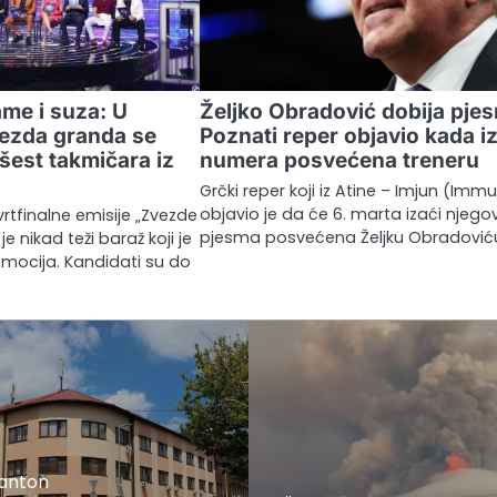
me i suza: U
Željko Obradović dobija pje
vezda granda se
Poznati reper objavio kada iz
 šest takmičara iz
numera posvećena treneru
Grčki reper koji iz Atine – Imjun (Imm
objavio je da će 6. marta izaći njego
rtfinalne emisije „Zvezde
pjesma posvećena Željku Obradović
je nikad teži baraž koji je
emocija. Kandidati su do
kanton