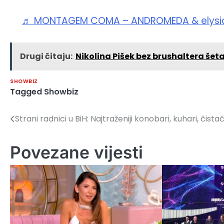
♬ MONTAGEM COMA – ANDROMEDA & elysi
Drugi čitaju:
Nikolina Pišek bez brushaltera šeta 
SHOWBIZ
Tagged
Showbiz
Strani radnici u BiH: Najtraženiji konobari, kuhari, čistač
Navigacija
članaka
Povezane vijesti