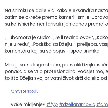
Na snimku se dalje vidi kako Aleksandra nasta
zatim se okreće prema kameri i smije. Upravo t
su korisnici komentarisali njen odnos prema ko
„Ljubomora je čudo“, „Je li realno ovo?“, „Kako 
nije u redu“, „Podrška za Džejlu – prelijepa, 
komentara koji su se pojavili ispod snimka.
Mnogi su, s druge strane, pohvalili Džejlu, ističu
ponašala se vrlo profesionalno. Podsjetimo, Al
to što Džejla svoj privatni život drži daleko od 
@mysterioo03
Vaše mišljenje?
#fyp
#dzejlaramovic
#am