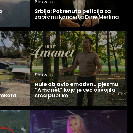
Showbiz
o
Srbija: Pokrenuta peticija za
zabranu koncerta Dine Merlina
Showbiz
Hule objavio emotivnu pjesmu
“Amanet” koja je već osvojila
 rekord
srca publike!