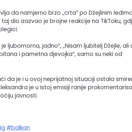
vlja da namjerno brzo „crta“ po Džejlinim leđima
aj dio izazvao je brojne reakcije na TikToku, gd
legici.
je ljubomorna, jadno“, „Nisam ljubitelj Džejle, ali
vaspitana i pametna djevojka“, samo su neki od
ći da je i u ovoj neprijatnoj situaciji ostala smire
eksandra je u istoj emisiji ranije prokomentarisa
očiju javnosti.
ig
#balkan