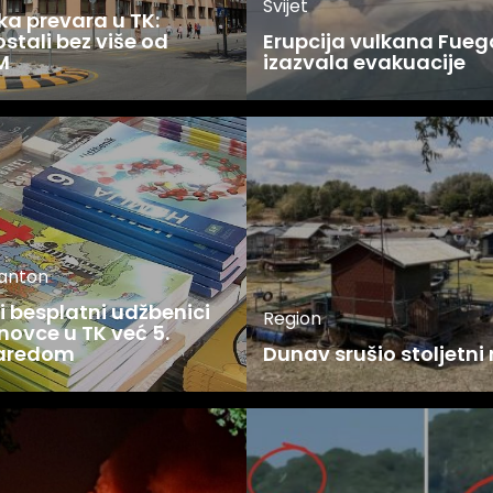
Svijet
ka prevara u TK:
stali bez više od
Erupcija vulkana Fueg
M
izazvala evakuacije
kanton
 besplatni udžbenici
Region
novce u TK već 5.
zaredom
Dunav srušio stoljetni