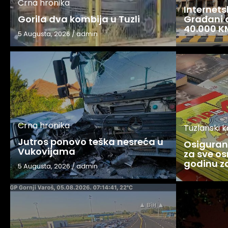
Crna hronika
Internets
Gorila dva kombija u Tuzli
Građani o
40.000 K
5 Augusta, 2026
/
admin
Crna hronika
Tuzlanski 
Jutros ponovo teška nesreća u
Osigurani
Vukovijama
za sve os
godinu 
5 Augusta, 2026
/
admin