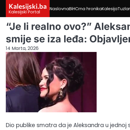
Skip
Kalesijski.ba
Naslovna
BiH
Crna hronika
Kalesija
Tuzla
to
Kalesijski Portal
content
“Je li realno ovo?” Aleksa
smije se iza leđa: Objavlj
14 Marta, 2026
Dio publike smatra da je Aleksandra u jednoj s