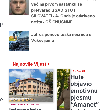
već na prvom sastanku se
pretvarao u SADISTU I
SILOVATELJA: Onda je otkriveno
nešto JOŠ GNUSNIJE
“ po
Jutros ponovo teška nesreća u
Vukovijama
Najnovije Vijesti
SHOWBIZ
Hule
objavio
emotivnu
pjesmu
?“.
“Amanet”
TUZLANSKI KANTON