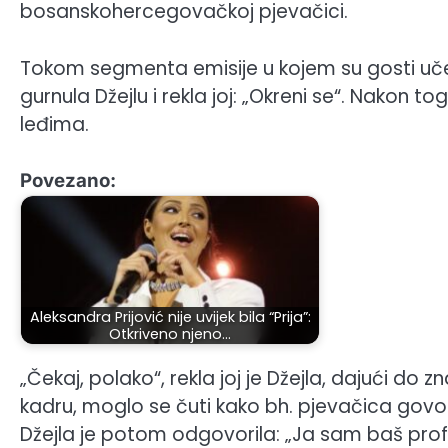
bosanskohercegovačkoj pjevačici.
Tokom segmenta emisije u kojem su gosti učes
gurnula Džejlu i rekla joj: „Okreni se“. Nakon t
leđima.
Povezano:
Aleksandra Prijović nije uvijek bila “Prija”:
Otkriveno njeno…
„Čekaj, polako“, rekla joj je Džejla, dajući do 
kadru, moglo se čuti kako bh. pjevačica govori
Džejla je potom odgovorila: „Ja sam baš prof