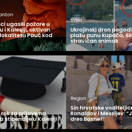
kanton
Svijet
i ugasili požare u
 i Kalesiji, aktivan
Ukrajinski dron pogodi
lokalitetu Pauč kod
plažu punu kupača, šir
stravičan snimak
Region
Sin hrvatske voditelji
rok za prijave na
Ronaldov i Messijev: “
a stipendije u Kalesiji
dres Bosne!”