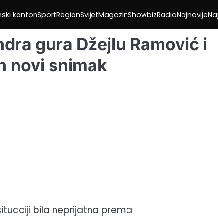
nski kanton
Sport
Region
Svijet
Magazin
Showbiz
Radio
Najnovije
Naj
ndra gura Džejlu Ramović i
en novi snimak
ituaciji bila neprijatna prema