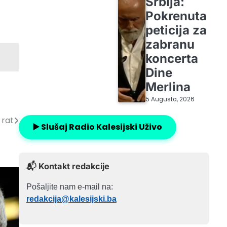
Srbija:
Pokrenuta
peticija za
zabranu
koncerta
Dine
Merlina
5 Augusta, 2026
 rat
▶️ Slušaj Radio Kalesijski Uživo
📬 Kontakt redakcije
Pošaljite nam e-mail na:
redakcija@kalesijski.ba