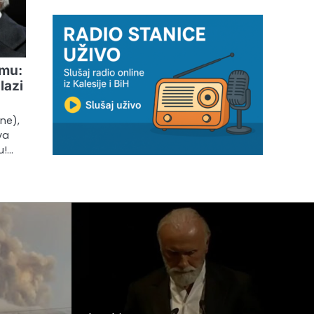
smu:
lazi
une),
va
u!…