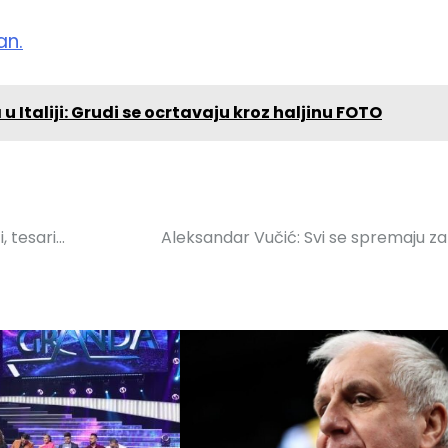
an.
u Italiji: Grudi se ocrtavaju kroz haljinu FOTO
i, tesari…
Aleksandar Vučić: Svi se spremaju za