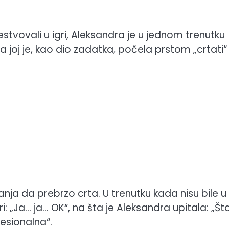
tvovali u igri, Aleksandra je u jednom trenutku
oga joj je, kao dio zadatka, počela prstom „crtati
znanja da prebrzo crta. U trenutku kada nisu bile u
: „Ja… ja… OK“, na šta je Aleksandra upitala: „Šta
esionalna“.