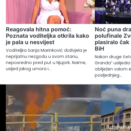
Reagovala hitna pomoć:
Noć puna dra
Poznata voditeljka otkrila kako
polufinale Z
je pala u nesvijest
plasiralo čak
BiH
Voditeljka Sanja Marinković doživjela je
neprijatnu nezgodu u svom stanu,
Nakon druge četv
neposredno pred put u Njujork. Naime,
Granda“ uslijedio 
usljed jakog umora i…
obilježen valom 
posljednjeg…
Tuzlanski 