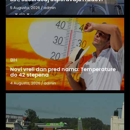
5 Augusta, 2026
/
admin
BiH
Novi vreli dan pred nama: Temperature
do 42 stepena
4 Augusta, 2026
/
admin