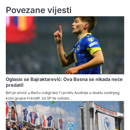
Povezane vijesti
Oglasio se Bajraktarević: Ova Bosna se nikada neće
predati!
BiH je sinoć u Beču odigrala 1:1 protiv Austrije u duelu zadnjeg
kola grupe H kvalif. za SP te ostala…