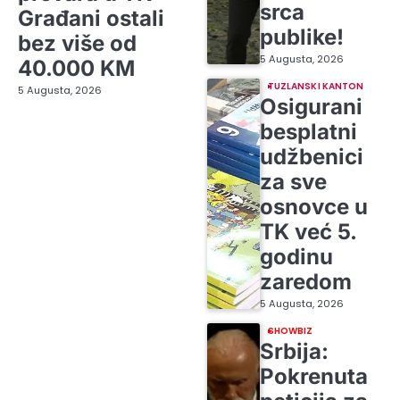
srca
Građani ostali
publike!
bez više od
5 Augusta, 2026
40.000 KM
TUZLANSKI KANTON
5 Augusta, 2026
Osigurani
besplatni
udžbenici
za sve
osnovce u
TK već 5.
godinu
zaredom
5 Augusta, 2026
SHOWBIZ
Srbija:
Pokrenuta