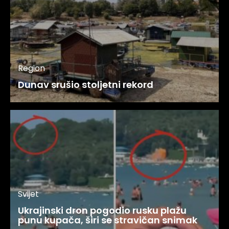
Region
Dunav srušio stoljetni rekord
Svijet
Ukrajinski dron pogodio rusku plažu
punu kupača, širi se stravičan snimak