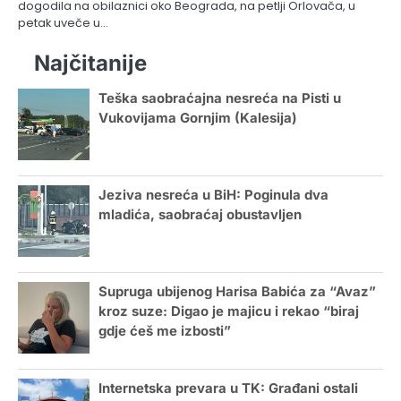
dogodila na obilaznici oko Beograda, na petlji Orlovača, u
petak uveče u…
Najčitanije
Teška saobraćajna nesreća na Pisti u
Vukovijama Gornjim (Kalesija)
Jeziva nesreća u BiH: Poginula dva
mladića, saobraćaj obustavljen
Supruga ubijenog Harisa Babića za “Avaz”
kroz suze: Digao je majicu i rekao “biraj
gdje ćeš me izbosti”
Internetska prevara u TK: Građani ostali