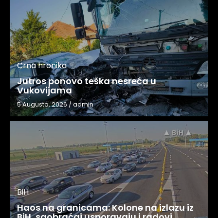
Crna hronika
Jutros ponovo teška nesreća u
Vukovijama
5 Augusta, 2026
/
admin
BiH
Haos na granicama: Kolone na izlazu iz
BiH, saobraćaj usporavaju i radovi