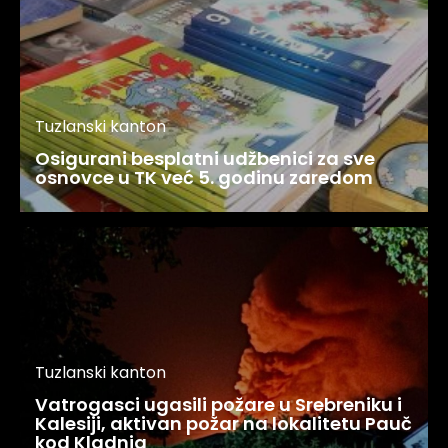
Tuzlanski kanton
Osigurani besplatni udžbenici za sve
osnovce u TK već 5. godinu zaredom
Tuzlanski kanton
Vatrogasci ugasili požare u Srebreniku i
Kalesiji, aktivan požar na lokalitetu Pauč
kod Kladnja