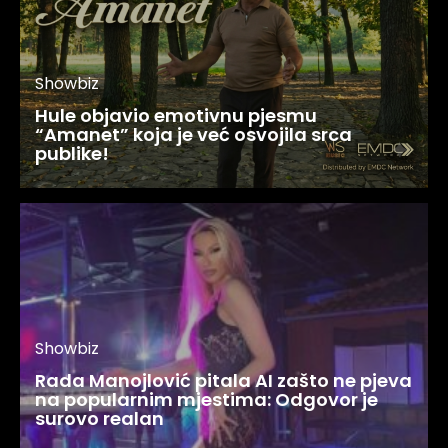
Showbiz
Hule objavio emotivnu pjesmu
“Amanet” koja je već osvojila srca
publike!
Showbiz
Rada Manojlović pitala AI zašto ne pjeva
na popularnim mjestima: Odgovor je
surovo realan