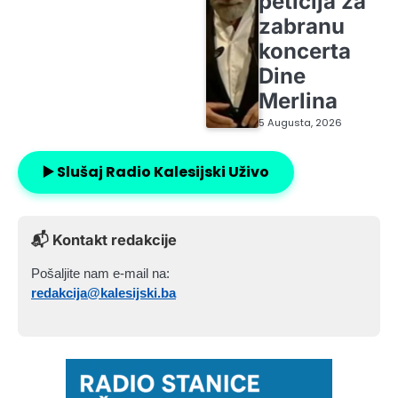
peticija za
zabranu
koncerta
Dine
Merlina
5 Augusta, 2026
▶️ Slušaj Radio Kalesijski Uživo
📬 Kontakt redakcije
Pošaljite nam e-mail na:
redakcija@kalesijski.ba