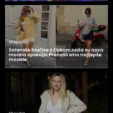
Magazin
Satenske hlačice s čipkom naša su nova
modna opsesija: Pronašli smo najljepše
modele