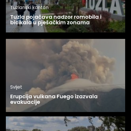
Tuzlanski kanton
Tuzla pojačava nadzor romobila i
bicikala u pješačkim zonama
Svijet
Erupcija vulkana Fuego izazvala
evakuacije