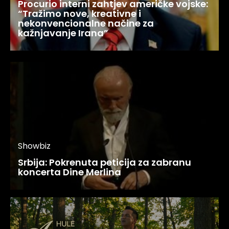
Procurio interni zahtjev američke vojske:
“Tražimo nove, kreativne i
nekonvencionalne načine za
kažnjavanje Irana”
Showbiz
Srbija: Pokrenuta peticija za zabranu
koncerta Dine Merlina