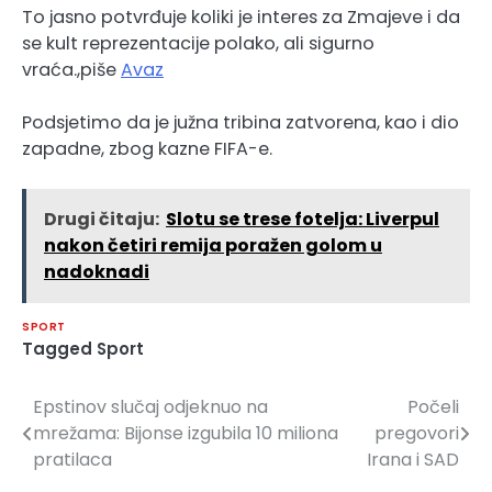
To jasno potvrđuje koliki je interes za Zmajeve i da
se kult reprezentacije polako, ali sigurno
vraća.,piše
Avaz
Podsjetimo da je južna tribina zatvorena, kao i dio
zapadne, zbog kazne FIFA-e.
Drugi čitaju:
Slotu se trese fotelja: Liverpul
nakon četiri remija poražen golom u
nadoknadi
SPORT
Tagged
Sport
Epstinov slučaj odjeknuo na
Počeli
Navigacija
mrežama: Bijonse izgubila 10 miliona
pregovori
članaka
pratilaca
Irana i SAD