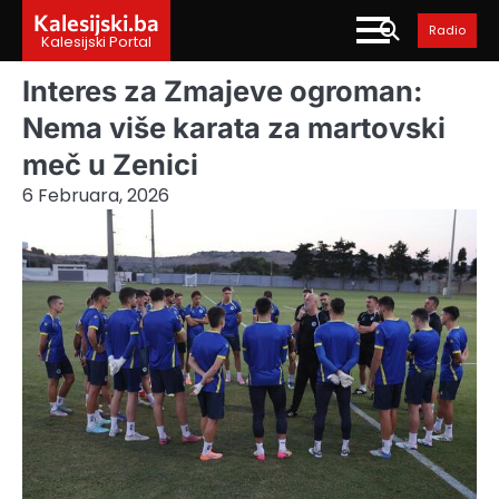
Skip
Kalesijski.ba
Radio
to
Kalesijski Portal
content
Interes za Zmajeve ogroman:
Nema više karata za martovski
meč u Zenici
6 Februara, 2026