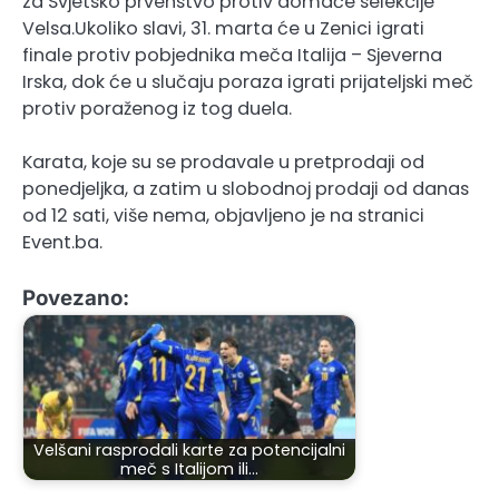
za Svjetsko prvenstvo protiv domaće selekcije
Velsa.Ukoliko slavi, 31. marta će u Zenici igrati
finale protiv pobjednika meča Italija – Sjeverna
Irska, dok će u slučaju poraza igrati prijateljski meč
protiv poraženog iz tog duela.
Karata, koje su se prodavale u pretprodaji od
ponedjeljka, a zatim u slobodnoj prodaji od danas
od 12 sati, više nema, objavljeno je na stranici
Event.ba.
Povezano:
Velšani rasprodali karte za potencijalni
meč s Italijom ili…