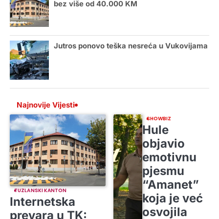
bez više od 40.000 KM
Jutros ponovo teška nesreća u Vukovijama
Najnovije Vijesti
SHOWBIZ
Hule
objavio
emotivnu
pjesmu
“Amanet”
TUZLANSKI KANTON
koja je već
Internetska
osvojila
prevara u TK: