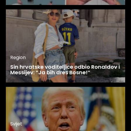
Region
Sin hrvatske voditeljice odbio Ronaldov i
Messijev: “Ja bih dres Bosne!”
Svijet