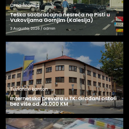
Crna hronika
Teška saobraćajna nesreća na Pisti u
Vukovijama Gornjim (Kalesija)
3 Augusta, 2026
/
admin
Tuzlanski kanton
Internetska prevara u TK: Građani ostali
bez više od 40.000 KM