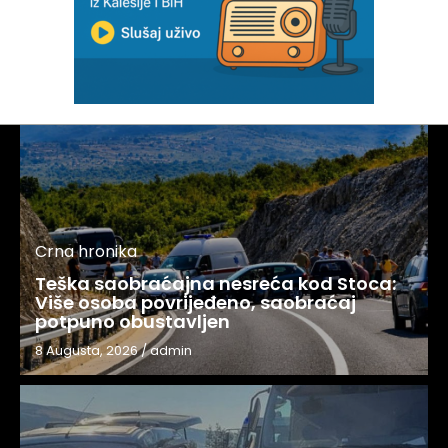
Crna hronika
Teška saobraćajna nesreća kod Stoca:
Više osoba povrijeđeno, saobraćaj
potpuno obustavljen
8 Augusta, 2026
/
admin