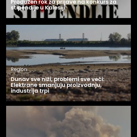
Produžen rok za prijave na konkurs za
stipendije u Kalesiji
Region
Dunav sve niži, problemi sve veći:
Elektrane smanjuju proizvodnju,
industrija trpi