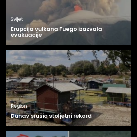
Svijet
Erupcija vulkana Fuego izazvala
evakuacije
Region
Dunav srušio stoljetni rekord