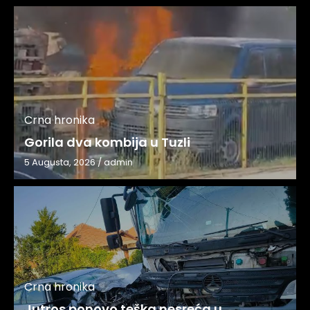
Crna hronika
Gorila dva kombija u Tuzli
5 Augusta, 2026
/
admin
Crna hronika
Jutros ponovo teška nesreća u