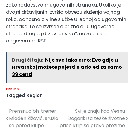
zakonodavstvom ugovornih stranaka. Ukoliko je
dvojni državljanin izvršio obvezu služenja vojnog
roka, odnosno civilne službe u jednoj od ugovornih
stranaka, to se izvršenje priznaje i u ugovornoj
stranci drugog državljanstva”, navodi se u
odgovoru za RSE.
Drugi čitaju:
Nije sve tako crno: Evo gdje u
Hrvatskoj možete pojesti sladoled za samo
39 centi
REGION
Tagged
Region
Preminuo bh. trener
Svi je znaju kao Vesnu
Navigacija
Mladen Žižović, srušio
Đogani: Iza teške životne
članaka
se pored klupe
priče krije se pravo prezime