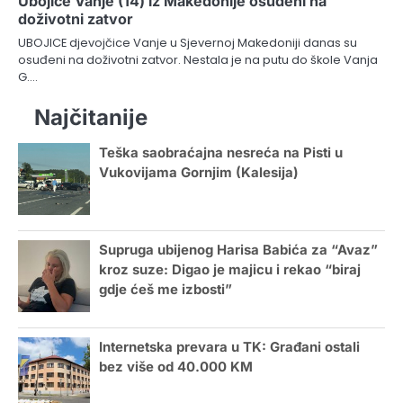
Ubojice Vanje (14) iz Makedonije osuđeni na
doživotni zatvor
UBOJICE djevojčice Vanje u Sjevernoj Makedoniji danas su
osuđeni na doživotni zatvor. Nestala je na putu do škole Vanja
G.…
Najčitanije
Teška saobraćajna nesreća na Pisti u
Vukovijama Gornjim (Kalesija)
Supruga ubijenog Harisa Babića za “Avaz”
kroz suze: Digao je majicu i rekao “biraj
gdje ćeš me izbosti”
Internetska prevara u TK: Građani ostali
bez više od 40.000 KM