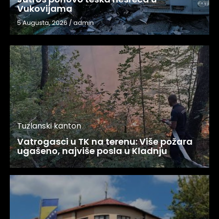
Vukovijama
5 Augusta, 2026
/
admin
Tuzlanski kanton
Vatrogasci u TK na terenu: Više požara
ugašeno, najviše posla u Kladnju