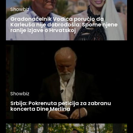
Showbiz
Gradonačelnik Vodica poručio da
Karleuša nije dobrodošla: Sporne njene
ranije izjave o Hrvatskoj
Showbiz
Srbija: Pokrenuta peticija za zabranu
koncerta Dine Merlina