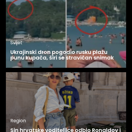
Svijet
Ukrajinski dron pogodio rusku plažu
punu kupača, širi se stravičan snimak
Region
Sin hrvatske voditeljice odbio Ronaldov i