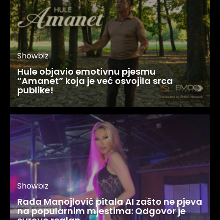
Showbiz
Hule objavio emotivnu pjesmu
“Amanet” koja je već osvojila srca
publike!
Showbiz
Rada Manojlović pitala AI zašto ne pjeva
na popularnim mjestima: Odgovor je