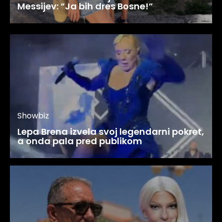
Messijev: “Ja bih dres Bosne!”
Showbiz
Lepa Brena izvela svoj legendarni pokret,
a onda pala pred publikom