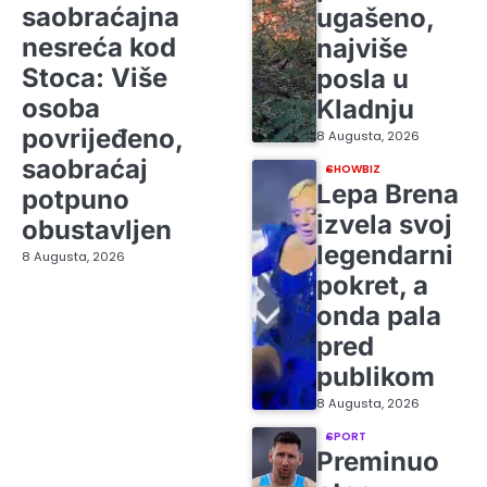
saobraćajna
ugašeno,
nesreća kod
najviše
Stoca: Više
posla u
osoba
Kladnju
povrijeđeno,
8 Augusta, 2026
saobraćaj
SHOWBIZ
Lepa Brena
potpuno
izvela svoj
obustavljen
legendarni
8 Augusta, 2026
pokret, a
onda pala
pred
publikom
8 Augusta, 2026
SPORT
Preminuo