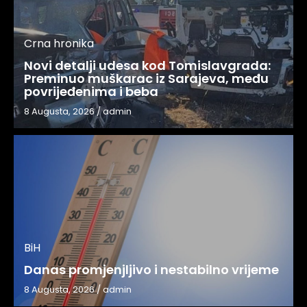
Crna hronika
Novi detalji udesa kod Tomislavgrada:
Preminuo muškarac iz Sarajeva, među
povrijeđenima i beba
8 Augusta, 2026
/
admin
BiH
Danas promjenjljivo i nestabilno vrijeme
8 Augusta, 2026
/
admin