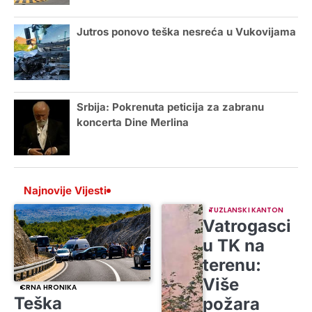
Jutros ponovo teška nesreća u Vukovijama
Srbija: Pokrenuta peticija za zabranu
koncerta Dine Merlina
Najnovije Vijesti
TUZLANSKI KANTON
Vatrogasci
u TK na
terenu:
Više
CRNA HRONIKA
Teška
požara