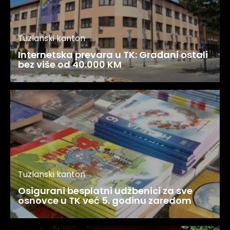
Tuzlanski kanton
Internetska prevara u TK: Građani ostali
bez više od 40.000 KM
Tuzlanski kanton
Osigurani besplatni udžbenici za sve
osnovce u TK već 5. godinu zaredom