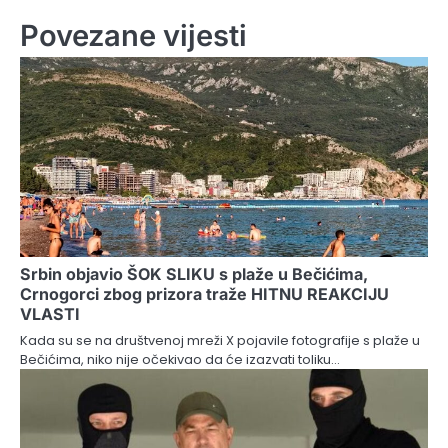
Povezane vijesti
Srbin objavio ŠOK SLIKU s plaže u Bečićima,
Crnogorci zbog prizora traže HITNU REAKCIJU
VLASTI
Kada su se na društvenoj mreži X pojavile fotografije s plaže u
Bečićima, niko nije očekivao da će izazvati toliku…