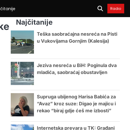
čitanije
Radio
Najčitanije
ke
Teška saobraćajna nesreća na Pisti
u Vukovijama Gornjim (Kalesija)
Jeziva nesreća u BiH: Poginula dva
mladića, saobraćaj obustavljen
Supruga ubijenog Harisa Babića za
“Avaz” kroz suze: Digao je majicu i
rekao “biraj gdje ćeš me izbosti”
Internetska prevara u TK: Građani