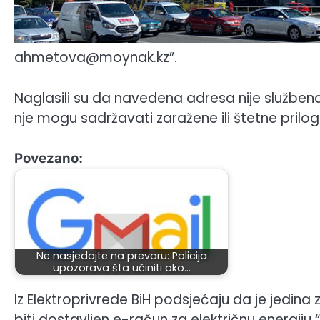
ahmetova@moynak.kz”.
Naglasili su da navedena adresa nije službe
nje mogu sadržavati zaražene ili štetne priloge 
Povezano:
Ne nasjedajte na prevaru: Policija
upozorava šta učiniti ako…
Iz Elektroprivrede BiH podsjećaju da je jedin
biti dostavljen e-račun za električnu energij