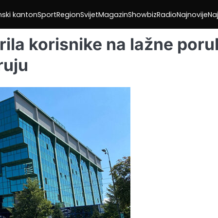
nski kanton
Sport
Region
Svijet
Magazin
Showbiz
Radio
Najnovije
Naj
rila korisnike na lažne poru
ruju