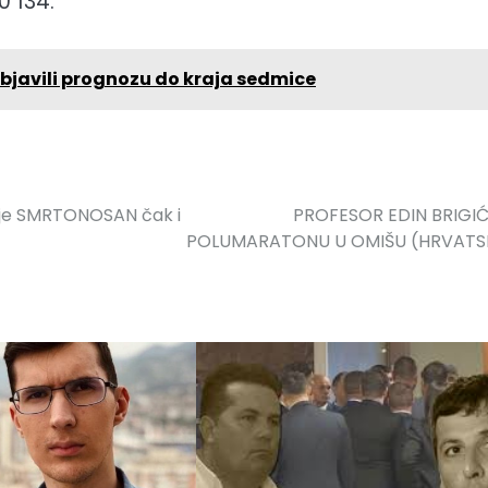
0 134.
i objavili prognozu do kraja sedmice
 je SMRTONOSAN čak i
PROFESOR EDIN BRIGIĆ
POLUMARATONU U OMIŠU (HRVATS