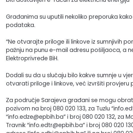
Građanima su uputili nekoliko preporuka kako 
podataka.
“Ne otvarajte priloge ili linkove iz sumnjivih
pažnju na punu e-mail adresu pošiljaoca, a ne 
Elektroprivrede BiH.
Dodali su da u slučaju bilo kakve sumnje u vj
otvarati priloge i linkove, već izvršiti provje
Za područje Sarajeva građani se mogu obrati
pozivom na broj 080 020 133, za Tuzlu “info.ed
“info.edze@epbih.ba” i broj 080 020 132, za M
Travnik “info.edtr@epbih.ba” i broj 080 020 13