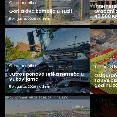
Crna hronika
Internets
Gorila dva kombija u Tuzli
Građani o
40.000 K
5 Augusta, 2026
/
admin
Crna hronika
Tuzlanski 
Jutros ponovo teška nesreća u
Osigurani
Vukovijama
za sve os
godinu 
5 Augusta, 2026
/
admin