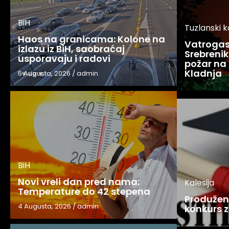
BiH
Tuzlanski 
Haos na granicama: Kolone na
Vatrogasc
izlazu iz BiH, saobraćaj
Srebreniku
usporavaju i radovi
požar na 
Kladnja
5 Augusta, 2026
/
admin
BiH
Novi vreli dan pred nama:
Kalesija
Temperature do 42 stepena
Produžen 
4 Augusta, 2026
/
admin
konkurs z