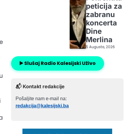
peticija za
zabranu
koncerta
Dine
Merlina
te
5 Augusta, 2026
▶️ Slušaj Radio Kalesijski Uživo
u
📬 Kontakt redakcije
Pošaljite nam e-mail na:
i
redakcija@kalesijski.ba
a