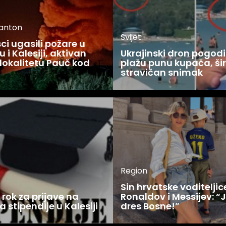
kanton
Svijet
i ugasili požare u
 i Kalesiji, aktivan
Ukrajinski dron pogodi
lokalitetu Pauč kod
plažu punu kupača, šir
stravičan snimak
Region
Sin hrvatske voditelji
rok za prijave na
Ronaldov i Messijev: “
a stipendije u Kalesiji
dres Bosne!”