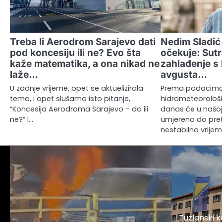
Treba li Aerodrom Sarajevo dati
Nedim Sladić 
pod koncesiju ili ne? Evo šta
očekuje: Sut
kaže matematika, a ona nikad ne
zahlađenje s 
laže…
avgusta…
U zadnje vrijeme, opet se aktuelizirala
Prema podacima
tema, i opet slušamo isto pitanje,
hidrometeorološ
“Koncesija Aerodroma Sarajevo – da ili
danas će u našoj
ne?” I…
umjereno do pre
nestabilno vrije
Tuzlanski 