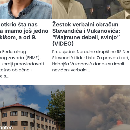
otkrio šta nas
Žestok verbalni obračun
ra imamo još jedno
Stevandića i Vukanovića:
kišom, a od 9.
“Majmune debeli, svinjo”
(VIDEO)
 Federalnog
Predsjednik Narodne skupštine RS Ne
kog zavoda (FHMZ),
Stevandić i lider Liste Za pravdu i red,
 zemlji preovladavati
Nebojša Vukanović danas su imali
težno oblačno i
neviđeni verbalni…
me s…
kanton