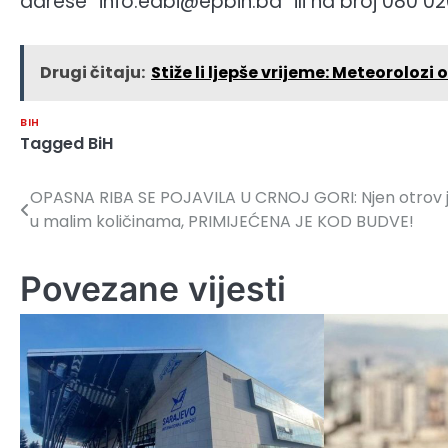
adrese “info.edbi@epbih.ba” ili na broj 080 02
Drugi čitaju:
Stiže li ljepše vrijeme: Meteoroloz
BIH
Tagged
BiH
OPASNA RIBA SE POJAVILA U CRNOJ GORI: Njen otrov
Navigacija
u malim količinama, PRIMIJEĆENA JE KOD BUDVE!
članaka
Povezane vijesti