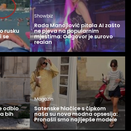
Showbiz
Rada Manojlović pitala AI zašto
o rusku
ne pjeva na popularnim
i se
mjestima: Odgovor je surovo
realan
Magazin
ce odbio
Satenske hlačice s čipkom
Ja bih
naša su nova modna opsesija:
Pronašli smo najljepše modele