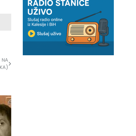
 NA
KA)