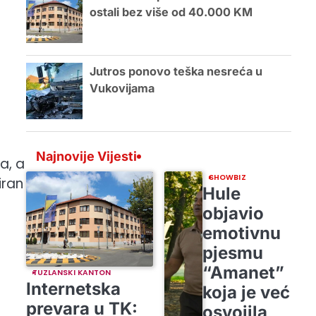
ostali bez više od 40.000 KM
Jutros ponovo teška nesreća u
Vukovijama
Najnovije Vijesti
a, a
SHOWBIZ
iran
Hule
objavio
emotivnu
pjesmu
“Amanet”
TUZLANSKI KANTON
Internetska
koja je već
prevara u TK:
osvojila