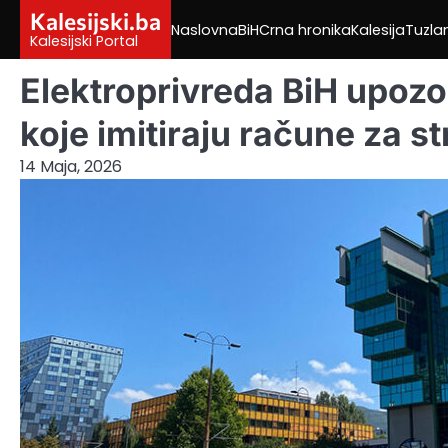
Skip
Kalesijski.ba
Naslovna
BiH
Crna hronika
Kalesija
Tuzla
to
Kalesijski Portal
content
Elektroprivreda BiH upozo
koje imitiraju račune za st
14 Maja, 2026