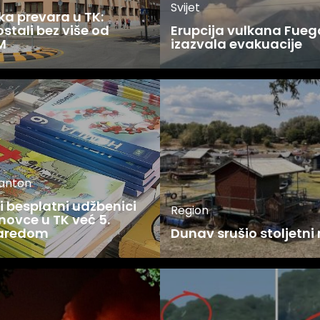
Svijet
ka prevara u TK:
stali bez više od
Erupcija vulkana Fueg
M
izazvala evakuacije
kanton
 besplatni udžbenici
Region
novce u TK već 5.
zaredom
Dunav srušio stoljetni