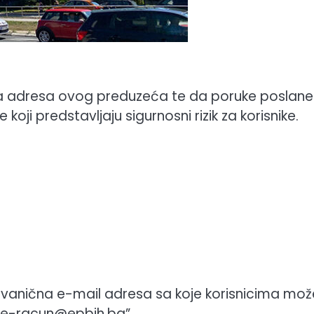
na adresa ovog preduzeća te da poruke poslane
koji predstavljaju sigurnosni rizik za korisnike.
a zvanična e-mail adresa sa koje korisnicima mož
u “e-racun@epbih.ba”.