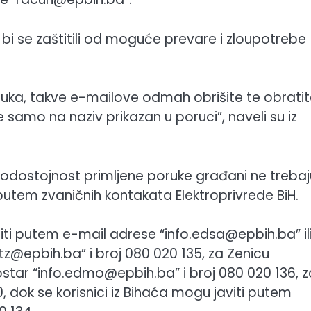
bi se zaštitili od moguće prevare i zloupotrebe
 poruka, takve e-mailove odmah obrišite te obrati
samo na naziv prikazan u poruci”, naveli su iz
erodostojnost primljene poruke građani ne trebaj
ru putem zvaničnih kontakata Elektroprivrede BiH.
ti putem e-mail adrese “info.edsa@epbih.ba” il
tz@epbih.ba” i broj 080 020 135, za Zenicu
ostar “info.edmo@epbih.ba” i broj 080 020 136, z
0, dok se korisnici iz Bihaća mogu javiti putem