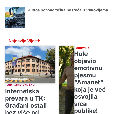
Jutros ponovo teška nesreća u Vukovijama
Najnovije Vijesti
SHOWBIZ
Hule
objavio
emotivnu
pjesmu
“Amanet”
TUZLANSKI KANTON
koja je već
Internetska
osvojila
prevara u TK:
srca
Građani ostali
publike!
bez više od