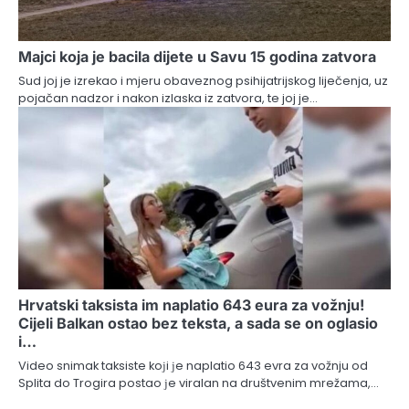
Majci koja je bacila dijete u Savu 15 godina zatvora
Sud joj je izrekao i mjeru obaveznog psihijatrijskog liječenja, uz
pojačan nadzor i nakon izlaska iz zatvora, te joj je…
Hrvatski taksista im naplatio 643 eura za vožnju!
Cijeli Balkan ostao bez teksta, a sada se on oglasio
i…
Video snimak taksiste koјi јe naplatio 643 evra za vožnju od
Splita do Trogira postao јe viralan na društvenim mrežama,…