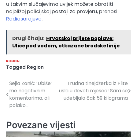
u takvim slučajevima uvijek možete obratiti
najbližoj policijskoj postaji za provjeru, prenosi
Radiosarajevo
.
Drugi čitaju:
Hrvatskoj prijete poplave:
Ulice pod vodom, otkazane brodske linije
REGION
Tagged
Region
Šejla Zonić: ‘Ubiše’
Trudna tinejdžerka iz Еlite
Navigacija
me negativnim
ušla u deveti mjesec! Sara se
članaka
komentarima, ali
udebljala čak 59 kilograma
polako…
Povezane vijesti