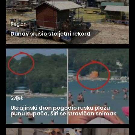
Region
Dunav srušio stoljetni rekord
Svijet
Ukrajinski dron pogodio rusku plažu
punu kupača, širi se stravičan snimak