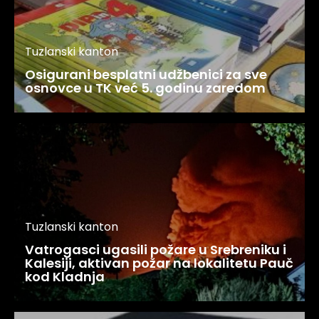
Tuzlanski kanton
Osigurani besplatni udžbenici za sve
osnovce u TK već 5. godinu zaredom
Tuzlanski kanton
Vatrogasci ugasili požare u Srebreniku i
Kalesiji, aktivan požar na lokalitetu Pauč
kod Kladnja