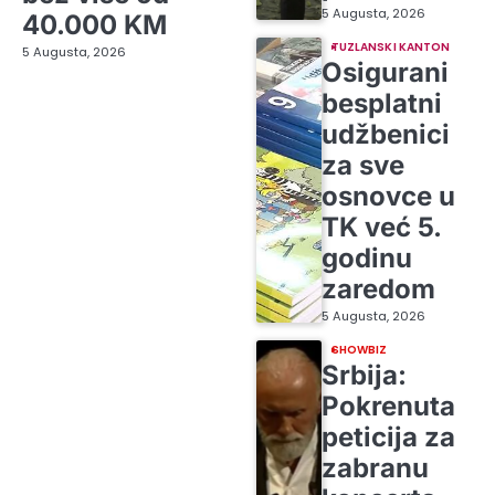
5 Augusta, 2026
40.000 KM
TUZLANSKI KANTON
5 Augusta, 2026
Osigurani
besplatni
udžbenici
za sve
osnovce u
TK već 5.
godinu
zaredom
5 Augusta, 2026
SHOWBIZ
Srbija:
Pokrenuta
peticija za
zabranu