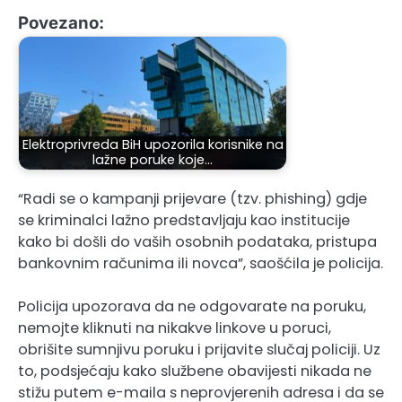
Povezano:
Elektroprivreda BiH upozorila korisnike na
lažne poruke koje…
“Radi se o kampanji prijevare (tzv. phishing) gdje
se kriminalci lažno predstavljaju kao institucije
kako bi došli do vaših osobnih podataka, pristupa
bankovnim računima ili novca”, saošćila je policija.
Policija upozorava da ne odgovarate na poruku,
nemojte kliknuti na nikakve linkove u poruci,
obrišite sumnjivu poruku i prijavite slučaj policiji. Uz
to, podsjećaju kako službene obavijesti nikada ne
stižu putem e-maila s neprovjerenih adresa i da se