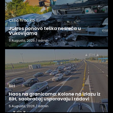
Crna hronika
Jutros ponovo teška nesreća u
Vukovijama
5 Augusta, 2026
/
admin
BiH
Haos na granicama: Kolone na izlazu iz
BiH, saobraćaj usporavaju i radovi
5 Augusta, 2026
/
admin