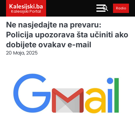
Skip
Kalesijski.ba
Radio
to
Kalesijski Portal
content
Ne nasjedajte na prevaru:
Policija upozorava šta učiniti ako
dobijete ovakav e-mail
20 Maja, 2025