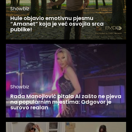
Showbiz
Hule objavio emotivnu pjesmu
“Amanet” koja je već osvojila srca
publike!
Showbiz
Rada Manojlović pitala AI zašto ne pjeva
na popularnim mjestima: Odgovor je
surovo realan