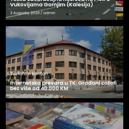
Vukovijama Gornjim (Kalesija)
3 Augusta, 2026
/
admin
Tuzlanski kanton
Internetska prevara u TK: Građani ostali
bez više od 40.000 KM