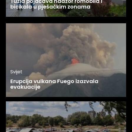
Tuzla pojačava nadzor romobila i
bicikala u pješačkim zonama
Svijet
Erupcija vulkana Fuego izazvala
evakuacije