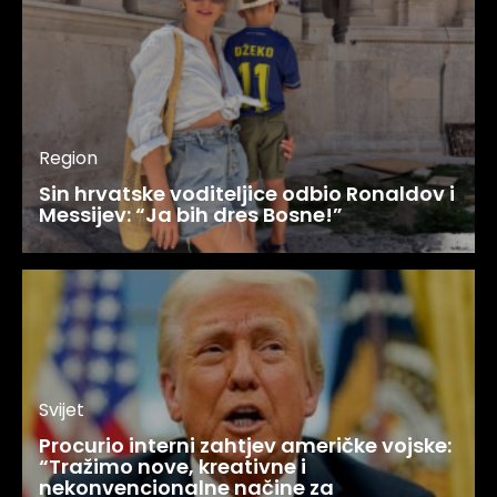
Region
Sin hrvatske voditeljice odbio Ronaldov i
Messijev: “Ja bih dres Bosne!”
Svijet
Procurio interni zahtjev američke vojske:
“Tražimo nove, kreativne i
nekonvencionalne načine za