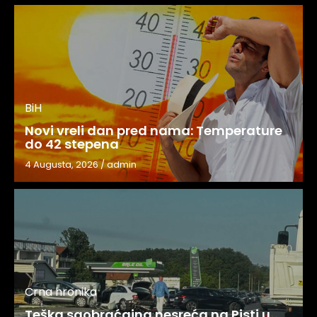
BiH
Novi vreli dan pred nama: Temperature
do 42 stepena
4 Augusta, 2026
/
admin
Crna hronika
Teška saobraćajna nesreća na Pisti u