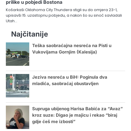
prilike u pobjedi Bostona
Košarkaši Oklahoma City Thundera stigli su do omjera 23-1,
upisavši 15. uzastopnu pobjedu, a nakon šo su sinoć savladali
Utah…
Najčitanije
Teška saobraćajna nesreća na Pisti u
Vukovijama Gornjim (Kalesija)
Jeziva nesreća u BiH: Poginula dva
mladića, saobraćaj obustavljen
Supruga ubijenog Harisa Babića za “Avaz”
kroz suze: Digao je majicu i rekao “biraj
gdje ćeš me izbosti”