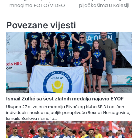
mnogima FOTO/VIDEO
pljačkašima u Kalesiji
Povezane vijesti
Ismail Zulfić sa šest zlatnih medalja najavio EYOF
Ukupno 27 osvojenih medalja Plivačkog kluba SPID i odličan
individualni nastup najboljih paraplivača Bosne i Hercegovine,
Ismaila Barlova i Ismaila…