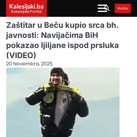
Skip
Kalesijski.ba
Radio
to
Kalesijski Portal
content
Zaštitar u Beču kupio srca bh.
javnosti: Navijačima BiH
pokazao ljiljane ispod prsluka
(VIDEO)
20 Novembra, 2025