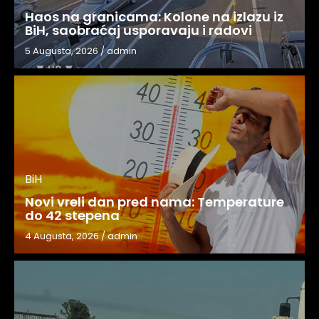
Haos na granicama: Kolone na izlazu iz
BiH, saobraćaj usporavaju i radovi
5 Augusta, 2026
/
admin
BiH
Novi vreli dan pred nama: Temperature
do 42 stepena
4 Augusta, 2026
/
admin