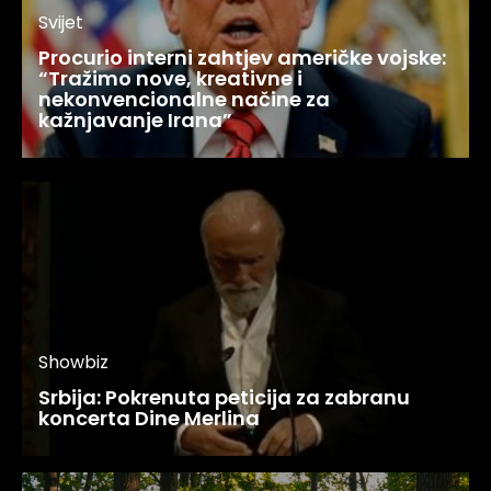
Svijet
Procurio interni zahtjev američke vojske:
“Tražimo nove, kreativne i
nekonvencionalne načine za
kažnjavanje Irana”
Showbiz
Srbija: Pokrenuta peticija za zabranu
koncerta Dine Merlina