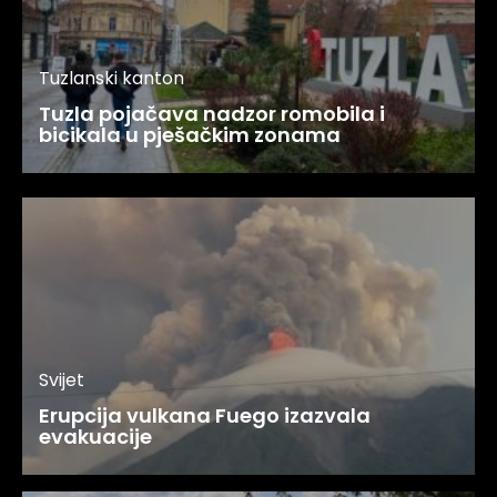
Tuzlanski kanton
Tuzla pojačava nadzor romobila i
bicikala u pješačkim zonama
Svijet
Erupcija vulkana Fuego izazvala
evakuacije