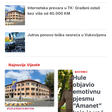
Internetska prevara u TK: Građani ostali
bez više od 40.000 KM
Jutros ponovo teška nesreća u Vukovijama
Najnovije Vijesti
SHOWBIZ
Hule
objavio
emotivnu
pjesmu
“Amanet”
TUZLANSKI KANTON