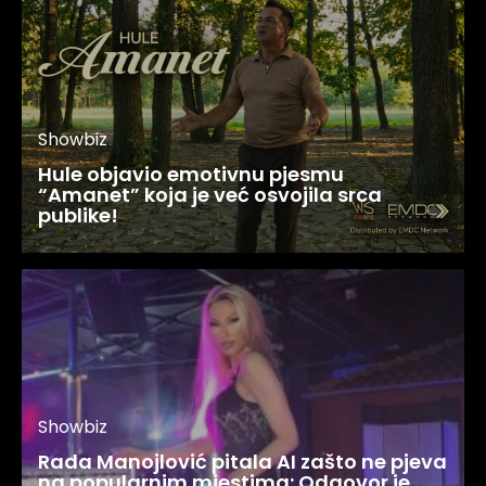
Showbiz
Hule objavio emotivnu pjesmu
“Amanet” koja je već osvojila srca
publike!
Showbiz
Rada Manojlović pitala AI zašto ne pjeva
na popularnim mjestima: Odgovor je