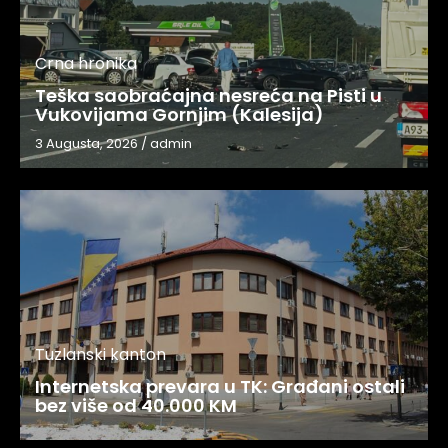
Crna hronika
Teška saobraćajna nesreća na Pisti u
Vukovijama Gornjim (Kalesija)
3 Augusta, 2026
/
admin
Tuzlanski kanton
Internetska prevara u TK: Građani ostali
bez više od 40.000 KM