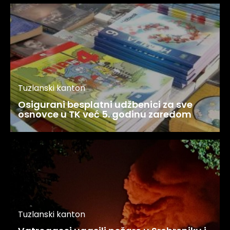
Tuzlanski kanton
Osigurani besplatni udžbenici za sve
osnovce u TK već 5. godinu zaredom
Tuzlanski kanton