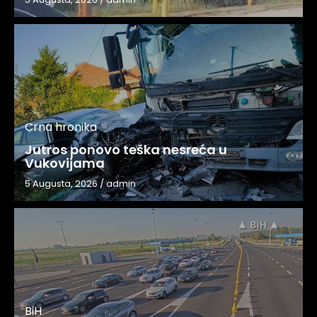
Crna hronika
Jutros ponovo teška nesreća u
Vukovijama
5 Augusta, 2026
/
admin
BiH