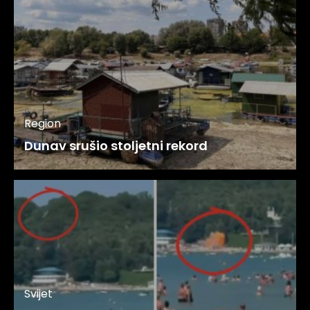
Region
Dunav srušio stoljetni rekord
Svijet