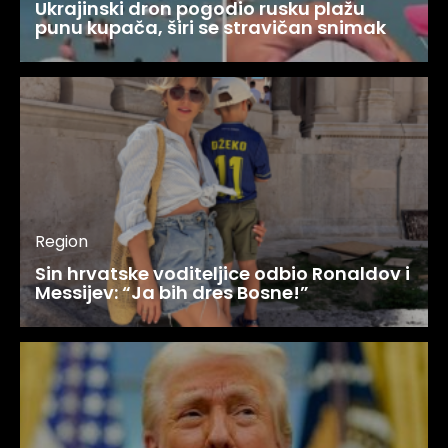
Ukrajinski dron pogodio rusku plažu
punu kupača, širi se stravičan snimak
Region
Sin hrvatske voditeljice odbio Ronaldov i
Messijev: “Ja bih dres Bosne!”