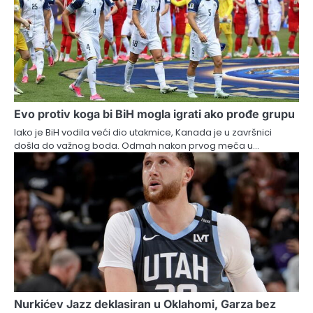
Evo protiv koga bi BiH mogla igrati ako prođe grupu
Iako je BiH vodila veći dio utakmice, Kanada je u završnici
došla do važnog boda. Odmah nakon prvog meča u…
Nurkićev Jazz deklasiran u Oklahomi, Garza bez