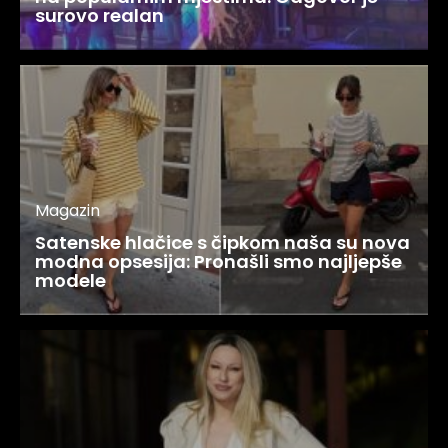
surovo realan
Magazin
Satenske hlačice s čipkom naša su nova
modna opsesija: Pronašli smo najljepše
modele