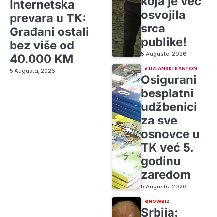
koja je već
Internetska
osvojila
prevara u TK:
srca
Građani ostali
publike!
bez više od
5 Augusta, 2026
40.000 KM
TUZLANSKI KANTON
5 Augusta, 2026
Osigurani
besplatni
udžbenici
za sve
osnovce u
TK već 5.
godinu
zaredom
5 Augusta, 2026
SHOWBIZ
Srbija: