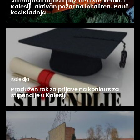
Vatrogasci ugasili požare u Srebreniku i
Kalesiji, aktivan požar na lokalitetu Pauč
kod Kladnja
Kalesija
Produžen rok za prijave na konkurs za
stipendije u Kalesiji