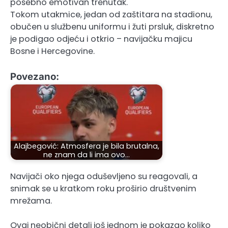
posebno emotivan trenutak.
Tokom utakmice, jedan od zaštitara na stadionu,
obučen u službenu uniformu i žuti prsluk, diskretno
je podigao odjeću i otkrio – navijačku majicu
Bosne i Hercegovine.
Povezano:
Alajbegović: Atmosfera je bila brutalna,
ne znam da li ima ovo…
Navijači oko njega oduševljeno su reagovali, a
snimak se u kratkom roku proširio društvenim
mrežama.
Ovaj neobični detalj još jednom je pokazao koliko