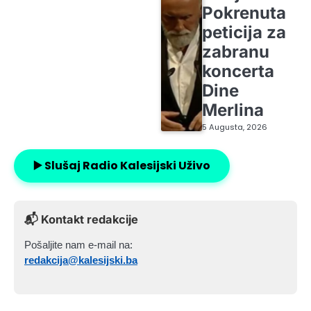
Pokrenuta
peticija za
zabranu
koncerta
Dine
Merlina
5 Augusta, 2026
▶️ Slušaj Radio Kalesijski Uživo
📬 Kontakt redakcije
Pošaljite nam e-mail na:
redakcija@kalesijski.ba