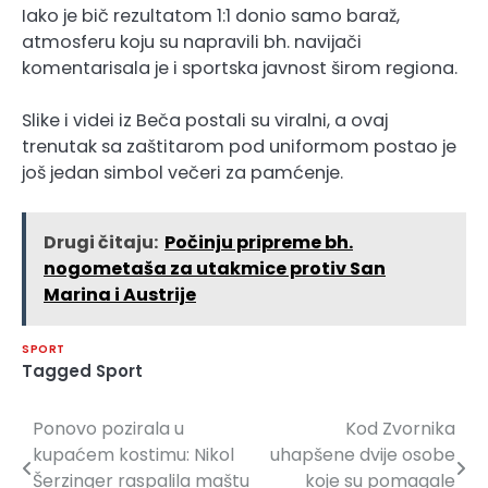
Iako je bič rezultatom 1:1 donio samo baraž,
atmosferu koju su napravili bh. navijači
komentarisala je i sportska javnost širom regiona.
Slike i videi iz Beča postali su viralni, a ovaj
trenutak sa zaštitarom pod uniformom postao je
još jedan simbol večeri za pamćenje.
Drugi čitaju:
Počinju pripreme bh.
nogometaša za utakmice protiv San
Marina i Austrije
SPORT
Tagged
Sport
Ponovo pozirala u
Kod Zvornika
Navigacija
kupaćem kostimu: Nikol
uhapšene dvije osobe
članaka
Šerzinger raspalila maštu
koje su pomagale