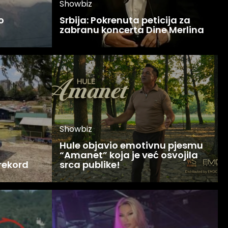
Showbiz
o
Srbija: Pokrenuta peticija za
zabranu koncerta Dine Merlina
Showbiz
Hule objavio emotivnu pjesmu
“Amanet” koja je već osvojila
 rekord
srca publike!