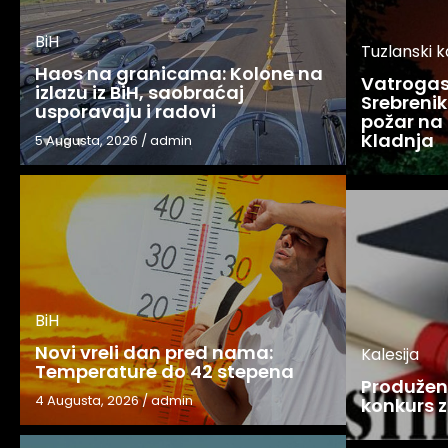
BiH
Tuzlanski 
Haos na granicama: Kolone na
Vatrogasc
izlazu iz BiH, saobraćaj
Srebreniku
usporavaju i radovi
požar na 
Kladnja
5 Augusta, 2026
/
admin
BiH
Novi vreli dan pred nama:
Kalesija
Temperature do 42 stepena
Produžen 
4 Augusta, 2026
/
admin
konkurs z