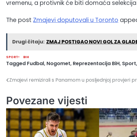
vremenu, a protivnik će biti domaća selekcij
The post
Zmajevi doputovali u Toronto
appea
Drugi čitaju:
ZMAJ POSTIGAO NOVI GOL ZA GLADBAC
SPORT
BIH
Tagged
Fudbal
,
Nogomet
,
Reprezentacija BiH
,
Sport
Zmajevi remizirali s Panamom u posljednjoj provjeri p
Navigacija
članaka
Povezane vijesti