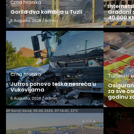
Crna hronika
Internets
Gorila dva kombija u Tuzli
Građani o
40.000 K
5 Augusta, 2026
/
admin
Crna hronika
Tuzlanski 
Jutros ponovo teška nesreća u
Osigurani
Vukovijama
za sve os
godinu 
5 Augusta, 2026
/
admin