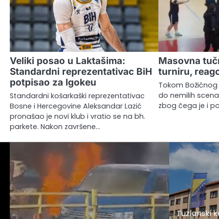
Veliki posao u Laktašima:
Masovna tuč
Standardni reprezentativac BiH
turniru, reago
potpisao za Igokeu
Tokom Božićnog t
do nemilih scena
Standardni košarkaški reprezentativac
zbog čega je i po
Bosne i Hercegovine Aleksandar Lazić
pronašao je novi klub i vratio se na bh.
parkete. Nakon završene…
Tuzlanski 