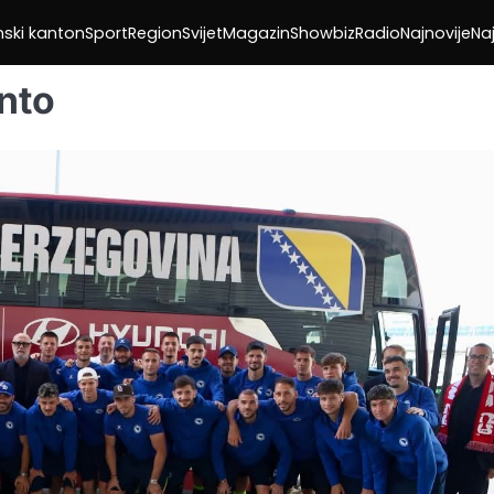
nski kanton
Sport
Region
Svijet
Magazin
Showbiz
Radio
Najnovije
Naj
nto