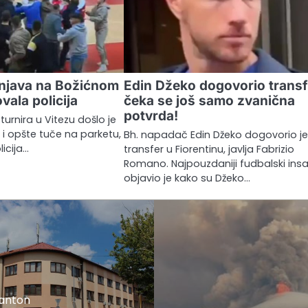
njava na Božićnom
Edin Džeko dogovorio transf
vala policija
čeka se još samo zvanična
potvrda!
urnira u Vitezu došlo je
 i opšte tuče na parketu,
Bh. napadač Edin Džeko dogovorio j
licija…
transfer u Fiorentinu, javlja Fabrizio
Romano. Najpouzdaniji fudbalski insa
objavio je kako su Džeko…
kanton