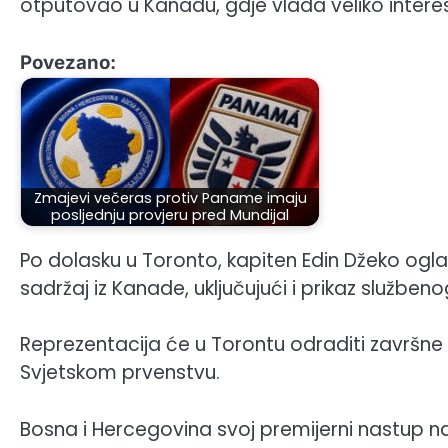
otputovao u Kanadu, gdje vlada veliko interes
Povezano:
Zmajevi večeras protiv Paname imaju
posljednju provjeru pred Mundijal
Po dolasku u Toronto, kapiten Edin Džeko ogla
sadržaj iz Kanade, uključujući i prikaz službe
Reprezentacija će u Torontu odraditi završne 
Svjetskom prvenstvu.
Bosna i Hercegovina svoj premijerni nastup na 