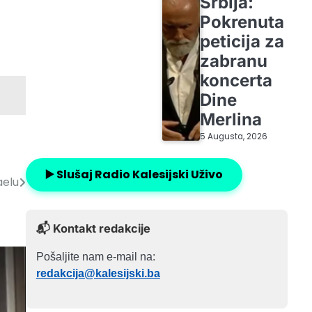
Srbija:
Pokrenuta
peticija za
zabranu
koncerta
Dine
Merlina
5 Augusta, 2026
▶️ Slušaj Radio Kalesijski Uživo
aelu
📬 Kontakt redakcije
Pošaljite nam e-mail na:
redakcija@kalesijski.ba