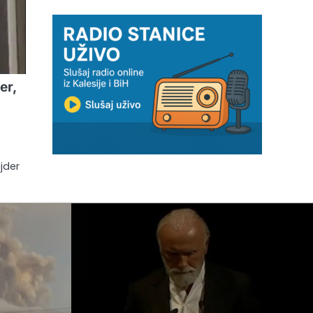
er,
e
jder