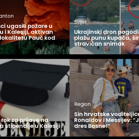
kanton
Svijet
i ugasili požare u
 i Kalesiji, aktivan
Ukrajinski dron pogodi
lokalitetu Pauč kod
plažu punu kupača, šir
stravičan snimak
Region
Sin hrvatske voditelji
rok za prijave na
Ronaldov i Messijev: “
a stipendije u Kalesiji
dres Bosne!”