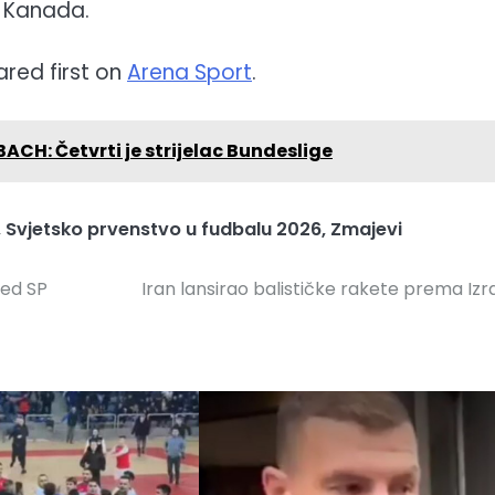
a Kanada.
red first on
Arena Sport
.
H: Četvrti je strijelac Bundeslige
,
Svjetsko prvenstvo u fudbalu 2026
,
Zmajevi
red SP
Iran lansirao balističke rakete prema Izr