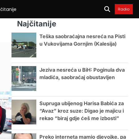
čitanije
Radio
Najčitanije
Teška saobraćajna nesreća na Pisti
u Vukovijama Gornjim (Kalesija)
Jeziva nesreća u BiH: Poginula dva
mladića, saobraćaj obustavljen
Supruga ubijenog Harisa Babića za
“Avaz” kroz suze: Digao je majicu i
rekao “biraj gdje ćeš me izbosti”
Preko interneta mamio djevojke, pa