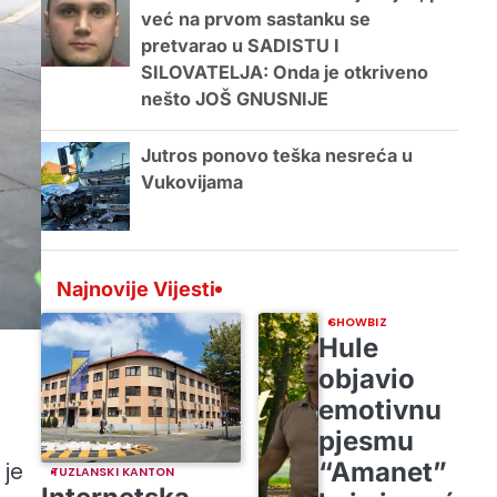
već na prvom sastanku se
pretvarao u SADISTU I
SILOVATELJA: Onda je otkriveno
nešto JOŠ GNUSNIJE
Jutros ponovo teška nesreća u
Vukovijama
Najnovije Vijesti
SHOWBIZ
Hule
objavio
emotivnu
pjesmu
“Amanet”
 je
TUZLANSKI KANTON