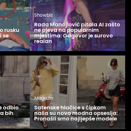
Showbiz
Rada Manojlović pitala AI zašto
o rusku
ne pjeva na popularnim
i se
mjestima: Odgovor je surovo
realan
Magazin
ce odbio
Satenske hlačice s čipkom
Ja bih
naša su nova modna opsesija:
Pronašli smo najljepše modele