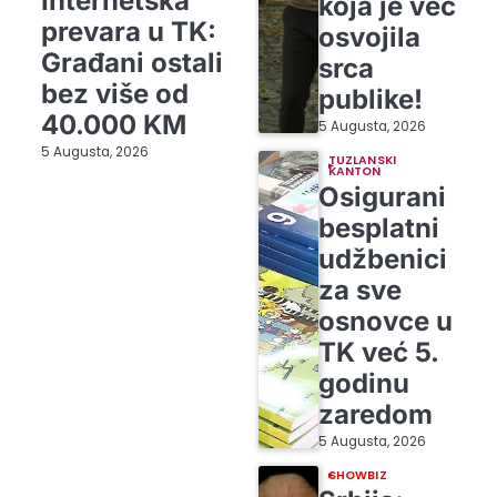
Internetska
koja je već
prevara u TK:
osvojila
Građani ostali
srca
bez više od
publike!
40.000 KM
5 Augusta, 2026
5 Augusta, 2026
TUZLANSKI
KANTON
Osigurani
besplatni
udžbenici
za sve
osnovce u
TK već 5.
godinu
zaredom
5 Augusta, 2026
SHOWBIZ