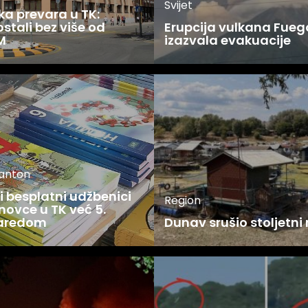
Svijet
ka prevara u TK:
stali bez više od
Erupcija vulkana Fueg
M
izazvala evakuacije
kanton
 besplatni udžbenici
Region
novce u TK već 5.
zaredom
Dunav srušio stoljetni