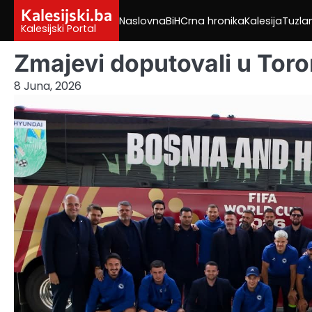
Skip
Kalesijski.ba
Naslovna
BiH
Crna hronika
Kalesija
Tuzla
to
Kalesijski Portal
content
Zmajevi doputovali u Toro
8 Juna, 2026