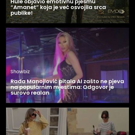
Hule objavio emotivnu pjesmu
“Amanet” koja je već osvojila srca
publike!
Showbiz
Rada Manojlović pitala AI zašto ne pjeva
na popularnim mjestima: Odgovor je
surovo realan