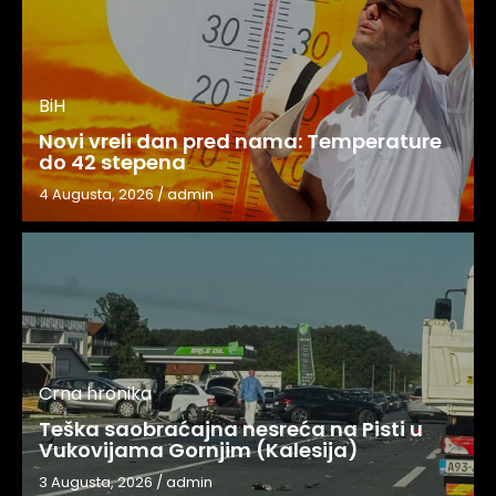
BiH
Novi vreli dan pred nama: Temperature
do 42 stepena
4 Augusta, 2026
/
admin
Crna hronika
Teška saobraćajna nesreća na Pisti u
Vukovijama Gornjim (Kalesija)
3 Augusta, 2026
/
admin