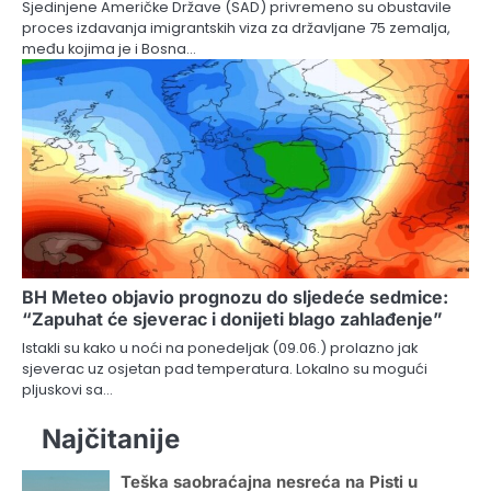
Sjedinjene Američke Države (SAD) privremeno su obustavile
proces izdavanja imigrantskih viza za državljane 75 zemalja,
među kojima je i Bosna…
BH Meteo objavio prognozu do sljedeće sedmice:
“Zapuhat će sjeverac i donijeti blago zahlađenje”
Istakli su kako u noći na ponedeljak (09.06.) prolazno jak
sjeverac uz osjetan pad temperatura. Lokalno su mogući
pljuskovi sa…
Najčitanije
Teška saobraćajna nesreća na Pisti u