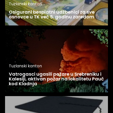
Tuzlanski kanton
Osigurani besplatni udžbenici za sve
osnovce u TK već 5. godinu zaredom
Tuzlanski kanton
Vatrogasci ugasili požare u Srebreniku i
Kalesiji, aktivan požar na lokalitetu Pauč
kod Kladnja