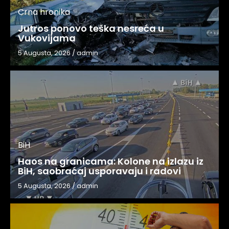
Crna hronika
Jutros ponovo teška nesreća u
Vukovijama
5 Augusta, 2026
/
admin
BiH
Haos na granicama: Kolone na izlazu iz
BiH, saobraćaj usporavaju i radovi
5 Augusta, 2026
/
admin