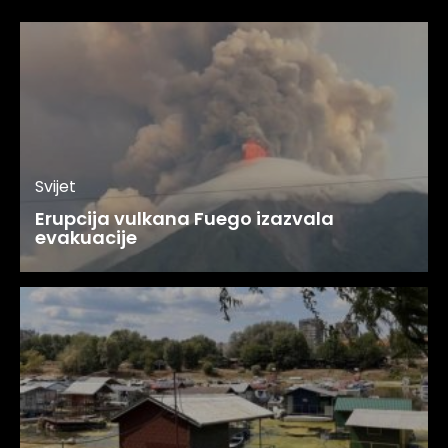
Svijet
Erupcija vulkana Fuego izazvala
evakuacije