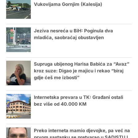
Vukovijama Gornjim (Kalesija)
Jeziva nesreća u BiH: Poginula dva
mladića, saobraćaj obustavljen
Supruga ubijenog Harisa Babića za “Avaz”
kroz suze: Digao je majicu i rekao “biraj
gdje ćeš me izbosti”
Internetska prevara u TK: Građani ostali
bez više od 40.000 KM
Preko interneta mamio djevojke, pa već na
prvom sastanku se pretvarao u SADISTU I