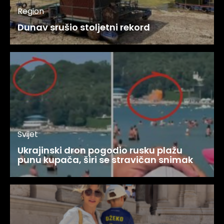
Region
Dunav srušio stoljetni rekord
Svijet
Ukrajinski dron pogodio rusku plažu
punu kupača, širi se stravičan snimak