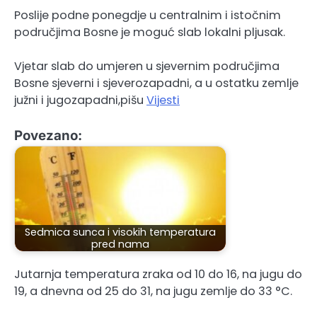
Poslije podne ponegdje u centralnim i istočnim
područjima Bosne je moguć slab lokalni pljusak.
Vjetar slab do umjeren u sjevernim područjima
Bosne sjeverni i sjeverozapadni, a u ostatku zemlje
južni i jugozapadni,pišu
Vijesti
Povezano:
Sedmica sunca i visokih temperatura
pred nama
Jutarnja temperatura zraka od 10 do 16, na jugu do
19, a dnevna od 25 do 31, na jugu zemlje do 33 °C.