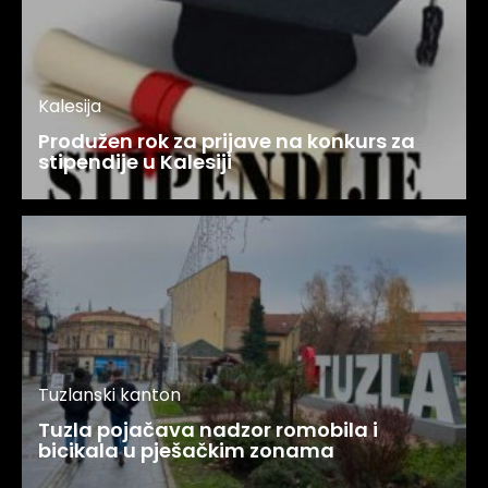
Kalesija
Produžen rok za prijave na konkurs za
stipendije u Kalesiji
Tuzlanski kanton
Tuzla pojačava nadzor romobila i
bicikala u pješačkim zonama