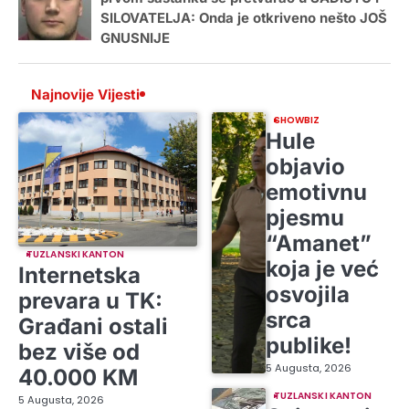
SILOVATELJA: Onda je otkriveno nešto JOŠ
GNUSNIJE
Najnovije Vijesti
SHOWBIZ
Hule
objavio
emotivnu
pjesmu
“Amanet”
TUZLANSKI KANTON
koja je već
Internetska
osvojila
prevara u TK:
srca
Građani ostali
publike!
bez više od
5 Augusta, 2026
40.000 KM
TUZLANSKI KANTON
5 Augusta, 2026