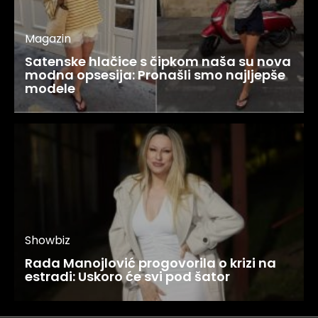
Magazin
Satenske hlačice s čipkom naša su nova
modna opsesija: Pronašli smo najljepše
modele
Showbiz
Rada Manojlović progovorila o krizi na
estradi: Uskoro će svi pod šator