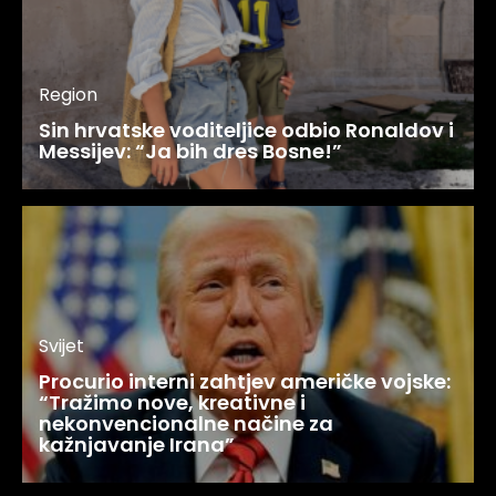
Region
Sin hrvatske voditeljice odbio Ronaldov i
Messijev: “Ja bih dres Bosne!”
Svijet
Procurio interni zahtjev američke vojske:
“Tražimo nove, kreativne i
nekonvencionalne načine za
kažnjavanje Irana”