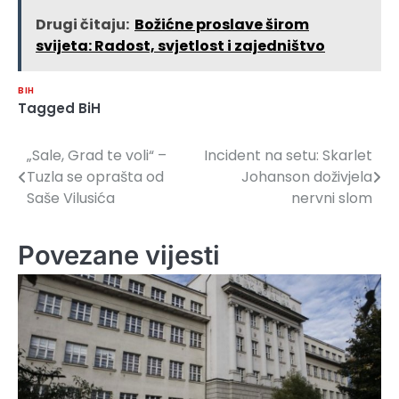
Drugi čitaju:
Božićne proslave širom
svijeta: Radost, svjetlost i zajedništvo
BIH
Tagged
BiH
„Sale, Grad te voli“ –
Incident na setu: Skarlet
Navigacija
Tuzla se oprašta od
Johanson doživjela
članaka
Saše Vilusića
nervni slom
Povezane vijesti