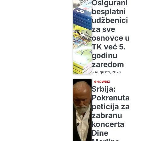
Osigurani
besplatni
udžbenici
za sve
osnovce u
TK već 5.
godinu
zaredom
5 Augusta, 2026
SHOWBIZ
Srbija:
Pokrenuta
peticija za
zabranu
koncerta
Dine