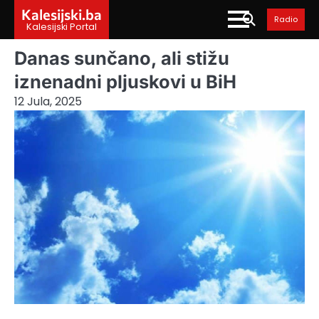
Skip
Kalesijski.ba
Radio
to
Kalesijski Portal
content
Danas sunčano, ali stižu
iznenadni pljuskovi u BiH
12 Jula, 2025