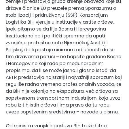
zemlje i predstavlja grubo kršenje obaveza koje su
države članice EU preuzele prema Sporazumu o
stabilizaciji i pridruživanju (SSP). Konzorcijum
Logistika BiH vjeruje u institucije vlastite države.
Ipak, pitamo se da li je Bosna i Hercegovina
institucionalno i politički spremna da uputi
zvanične protestne note Njemačkoj, Austriji i
Poljskoj, da li postoji minimum odlučnosti da se
tim državama poruči – ne hapsite građane Bosne
i Hercegovine koji rade po međunarodnim
propisima, da li se može jasno i glasno istaći da
AETR predstavlja najstariji i najvažniji sporazum koji
reguliše radna vremena profesionalnih vozača, te
da BiH nije kolonijalna ekspozitura, već država sa
sopstvenom transportnom industrijom, koja uvozi
robu iz tih istih država i ima pravo da tu robu
uveze sopstvenim sredstvima – navode u pismu.
Od ministra vanjskih poslova BIH traže hitno