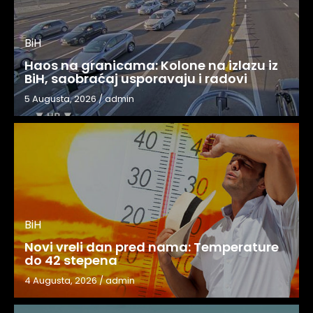
BiH
Haos na granicama: Kolone na izlazu iz
BiH, saobraćaj usporavaju i radovi
5 Augusta, 2026
/
admin
BiH
Novi vreli dan pred nama: Temperature
do 42 stepena
4 Augusta, 2026
/
admin