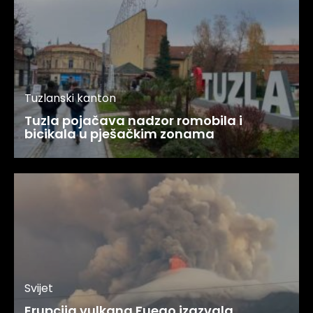
Tuzlanski kanton
Tuzla pojačava nadzor romobila i
bicikala u pješačkim zonama
Svijet
Erupcija vulkana Fuego izazvala