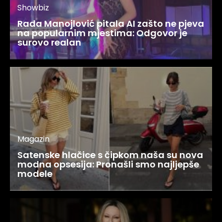
Showbiz
Rada Manojlović pitala AI zašto ne pjeva
na popularnim mjestima: Odgovor je
surovo realan
Magazin
Satenske hlačice s čipkom naša su nova
modna opsesija: Pronašli smo najljepše
modele