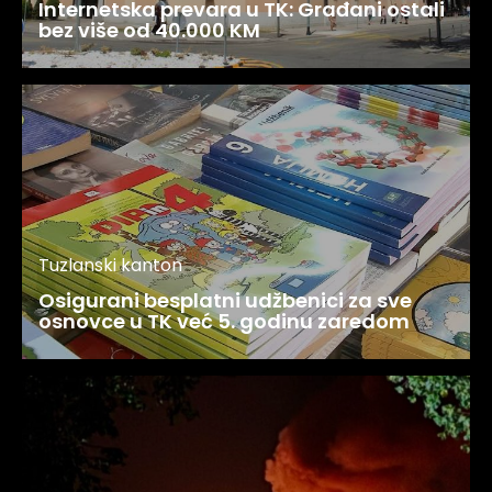
Internetska prevara u TK: Građani ostali
bez više od 40.000 KM
Tuzlanski kanton
Osigurani besplatni udžbenici za sve
osnovce u TK već 5. godinu zaredom