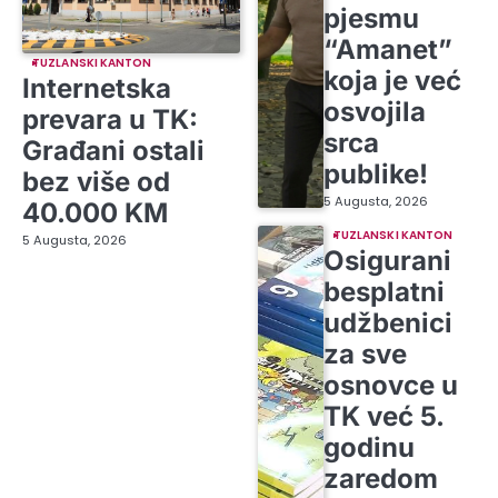
pjesmu
“Amanet”
TUZLANSKI KANTON
koja je već
Internetska
osvojila
prevara u TK:
srca
Građani ostali
publike!
bez više od
5 Augusta, 2026
40.000 KM
TUZLANSKI KANTON
5 Augusta, 2026
Osigurani
besplatni
udžbenici
za sve
osnovce u
TK već 5.
godinu
zaredom