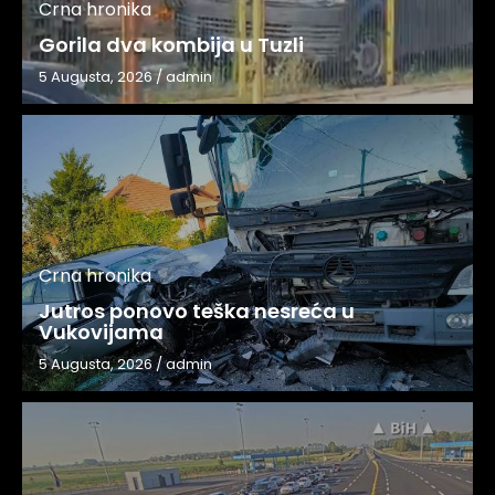
Crna hronika
Gorila dva kombija u Tuzli
5 Augusta, 2026
/
admin
Crna hronika
Jutros ponovo teška nesreća u
Vukovijama
5 Augusta, 2026
/
admin