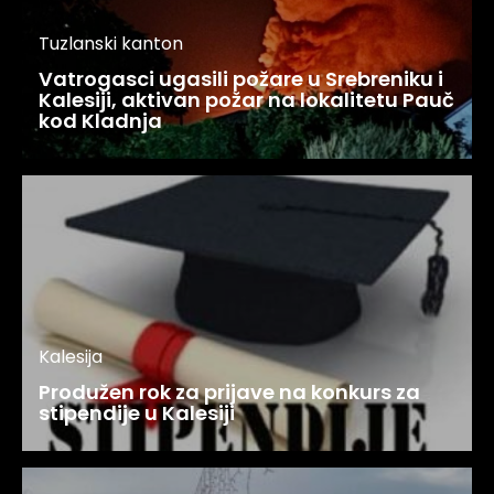
Tuzlanski kanton
Vatrogasci ugasili požare u Srebreniku i
Kalesiji, aktivan požar na lokalitetu Pauč
kod Kladnja
Kalesija
Produžen rok za prijave na konkurs za
stipendije u Kalesiji