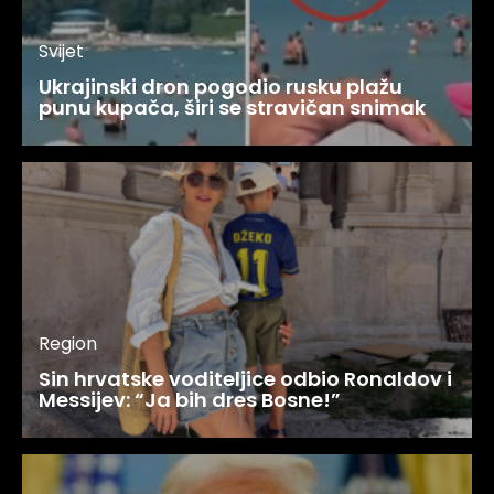
Svijet
Ukrajinski dron pogodio rusku plažu
punu kupača, širi se stravičan snimak
Region
Sin hrvatske voditeljice odbio Ronaldov i
Messijev: “Ja bih dres Bosne!”