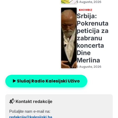
5 Augusta, 2026
SHOWBIZ
Srbija:
Pokrenuta
peticija za
zabranu
koncerta
Dine
Merlina
5 Augusta, 2026
▶️ Slušaj Radio Kalesijski Uživo
📬 Kontakt redakcije
Pošaljite nam e-mail na:
redakcija@kalesijski.ba