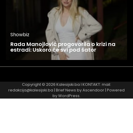
Showbiz
Rada Manojlović progovorila o krizi na
estradi: Uskoro će svi pod šator
Najnovije
Najčitanije
Copyright © 2026
Kalesijski.ba
I KONTAKT: mail:
redakcija@kalesijski.ba | Brief News by
Ascendoor
| Powered
by
WordPress
.