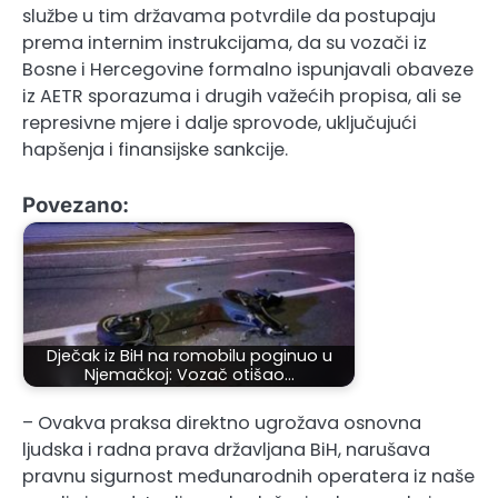
službe u tim državama potvrdile da postupaju
prema internim instrukcijama, da su vozači iz
Bosne i Hercegovine formalno ispunjavali obaveze
iz AETR sporazuma i drugih važećih propisa, ali se
represivne mjere i dalje sprovode, uključujući
hapšenja i finansijske sankcije.
Povezano:
Dječak iz BiH na romobilu poginuo u
Njemačkoj: Vozač otišao…
– Ovakva praksa direktno ugrožava osnovna
ljudska i radna prava državljana BiH, narušava
pravnu sigurnost međunarodnih operatera iz naše