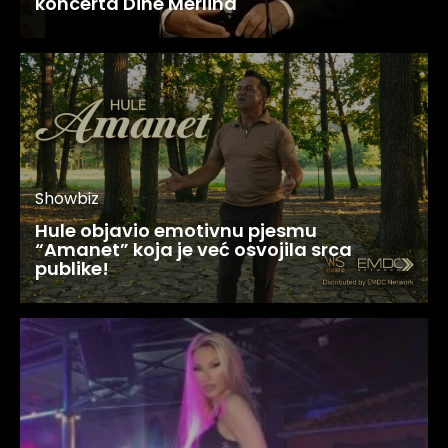
koncerta Dine Merlina
Showbiz
Hule objavio emotivnu pjesmu
“Amanet” koja je već osvojila srca
publike!