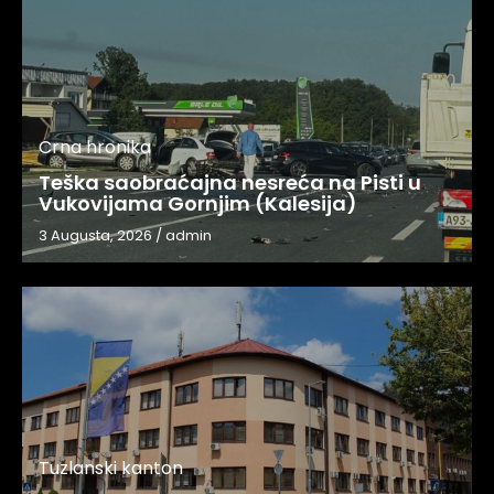
Crna hronika
Teška saobraćajna nesreća na Pisti u
Vukovijama Gornjim (Kalesija)
3 Augusta, 2026
/
admin
Tuzlanski kanton