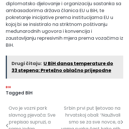
diplomatsko djelovanje i organizaciju sastanka sa
ambasadorima država članica EU u BiH, te
pokretanje inicijative prema institucijama EU u
kojoj bi se insistiralo na striktnom poštivanju
međunarodnih ugovora i konvencija i
zaustavljanju represivnih mjera prema vozačima iz
BiH.
Drugi čitaju:
U BiH danas temperature do
33 stepena: Pretežno oblačno prijepodne
BIH
Tagged
BiH
Ovo je vozni park
Srbin prvi put ljetovao na
Navigacija
slavnog pjevača: Sve
hrvatskoj obali: ‘Nauživali
članaka
prepisao supruzi, a
smo se za sve novce, a
samo jedan
vama svaka čast kako njih