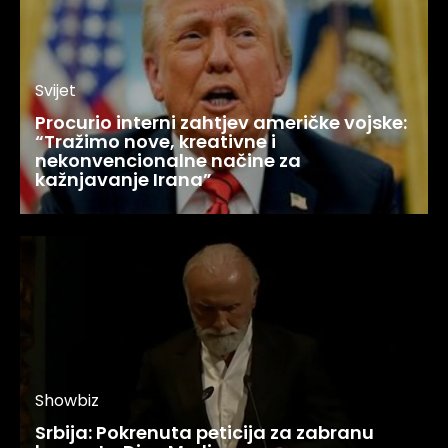
Svijet
Procurio interni zahtjev američke vojske:
“Tražimo nove, kreativne i
nekonvencionalne načine za
kažnjavanje Irana”
Showbiz
Srbija: Pokrenuta peticija za zabranu