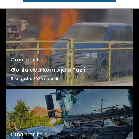
Crna hronika
Gorila dva kombija u Tuzli
5 Augusta, 2026
/
admin
Crna hronika