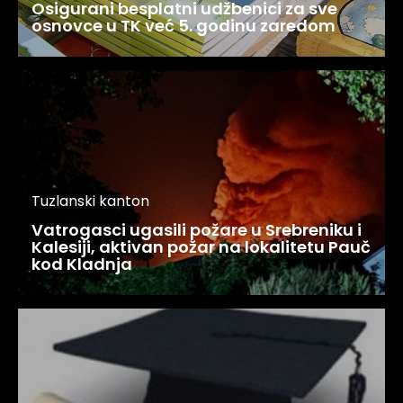
Osigurani besplatni udžbenici za sve
osnovce u TK već 5. godinu zaredom
Tuzlanski kanton
Vatrogasci ugasili požare u Srebreniku i
Kalesiji, aktivan požar na lokalitetu Pauč
kod Kladnja