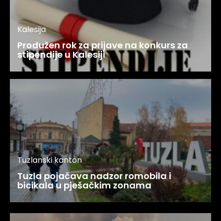
Kalesija
Produžen rok za prijave na konkurs za
stipendije u Kalesiji
Tuzlanski kanton
Tuzla pojačava nadzor romobila i
bicikala u pješačkim zonama