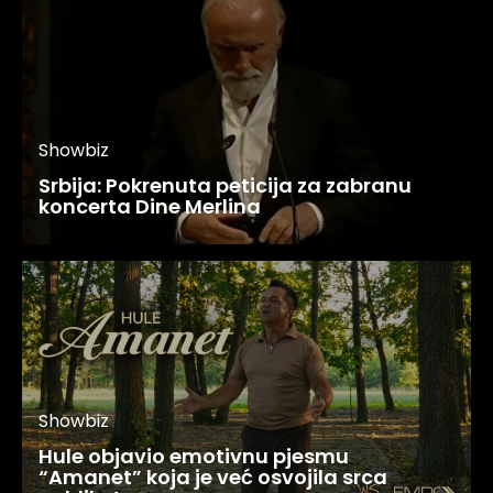
Showbiz
Srbija: Pokrenuta peticija za zabranu
koncerta Dine Merlina
Showbiz
Hule objavio emotivnu pjesmu
“Amanet” koja je već osvojila srca