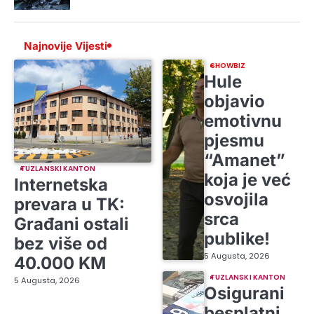
Najnovije Vijesti
SHOWBIZ
Hule
objavio
emotivnu
pjesmu
“Amanet”
TUZLANSKI KANTON
koja je već
Internetska
osvojila
prevara u TK:
srca
Građani ostali
publike!
bez više od
5 Augusta, 2026
40.000 KM
TUZLANSKI KANTON
5 Augusta, 2026
Osigurani
besplatni