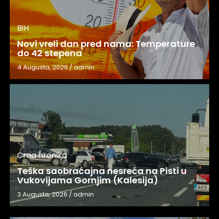
BiH
Novi vreli dan pred nama: Temperature
do 42 stepena
4 Augusta, 2026
/
admin
Crna hronika
Teška saobraćajna nesreća na Pisti u
Vukovijama Gornjim (Kalesija)
3 Augusta, 2026
/
admin