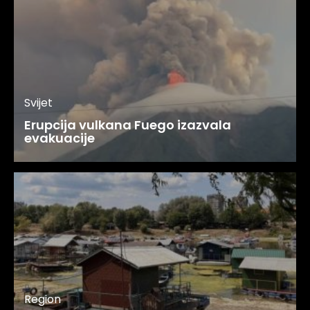
Svijet
Erupcija vulkana Fuego izazvala
evakuacije
Region