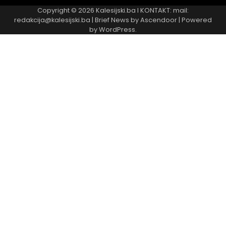
Copyright © 2026
Kalesijski.ba
I KONTAKT: mail:
redakcija@kalesijski.ba | Brief News by
Ascendoor
| Powered
by
WordPress
.