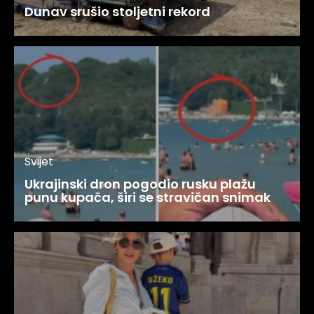
Dunav srušio stoljetni rekord
Svijet
Ukrajinski dron pogodio rusku plažu
punu kupača, širi se stravičan snimak