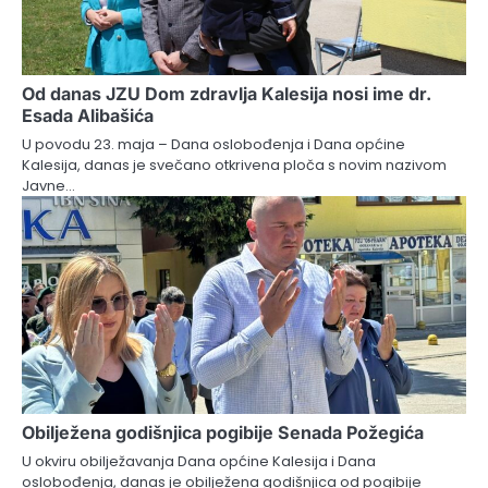
Od danas JZU Dom zdravlja Kalesija nosi ime dr.
Esada Alibašića
U povodu 23. maja – Dana oslobođenja i Dana općine
Kalesija, danas je svečano otkrivena ploča s novim nazivom
Javne…
Obilježena godišnjica pogibije Senada Požegića
U okviru obilježavanja Dana općine Kalesija i Dana
oslobođenja, danas je obilježena godišnjica od pogibije