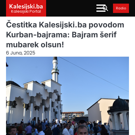
Skip
Kalesijski.ba
Radio
to
Kalesijski Portal
content
Čestitka Kalesijski.ba povodom
Kurban-bajrama: Bajram šerif
mubarek olsun!
6 Juna, 2025