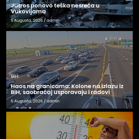
Jutros ponovo teška nesreća u
Vukovijama
5 Augusta, 2026
/
admin
BiH
Haos na granicama: Kolone na izlazu iz
BiH, saobraćaj usporavaju i radovi
5 Augusta, 2026
/
admin