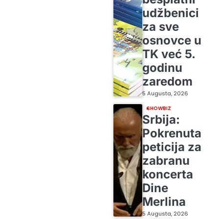
udžbenici
za sve
osnovce u
TK već 5.
godinu
zaredom
5 Augusta, 2026
SHOWBIZ
Srbija:
Pokrenuta
peticija za
zabranu
koncerta
Dine
Merlina
5 Augusta, 2026