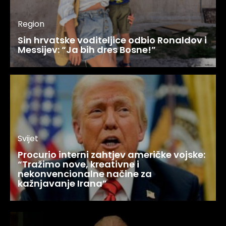
Region
Sin hrvatske voditeljice odbio Ronaldov i
Messijev: “Ja bih dres Bosne!”
Svijet
Procurio interni zahtjev američke vojske:
“Tražimo nove, kreativne i
nekonvencionalne načine za
kažnjavanje Irana”