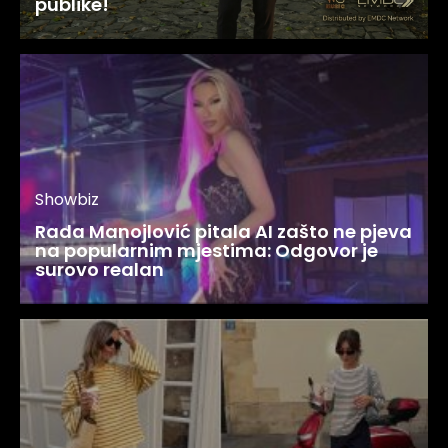
publike!
Showbiz
Rada Manojlović pitala AI zašto ne pjeva
na popularnim mjestima: Odgovor je
surovo realan