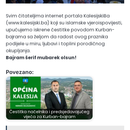
Svim čitateljima internet portala KalesijskiBa
(www.kalesijski.ba) koji su islamske vjeroispovijesti,
upućujemo iskrene čestitke povodom Kurban-
bajrama sa željom da radost ovog praznika
podijele u miru, ljubavi i toplini porodičnog
okupljanja.
Bajram šerif mubarek olsun!
Povezano:
Čestitka načelnika i predsjedavajućeg
vijeća za Kurban-bajram