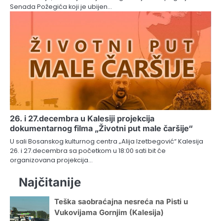
Senada Požegića koji je ubijen…
26. i 27.decembra u Kalesiji projekcija
dokumentarnog filma „Životni put male čaršije“
U sali Bosanskog kulturnog centra „Alija Izetbegović“ Kalesija
26. i 27.decembra sa početkom u 18:00 sati bit će
organizovana projekcija…
Najčitanije
Teška saobraćajna nesreća na Pisti u
Vukovijama Gornjim (Kalesija)