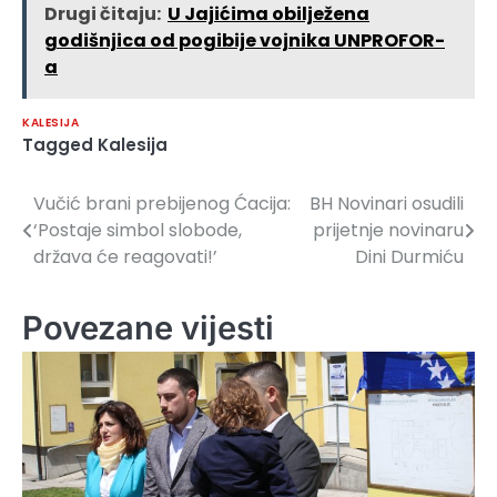
Drugi čitaju:
U Jajićima obilježena
godišnjica od pogibije vojnika UNPROFOR-
a
KALESIJA
Tagged
Kalesija
Vučić brani prebijenog Ćacija:
BH Novinari osudili
Navigacija
‘Postaje simbol slobode,
prijetnje novinaru
članaka
država će reagovati!’
Dini Durmiću
Povezane vijesti