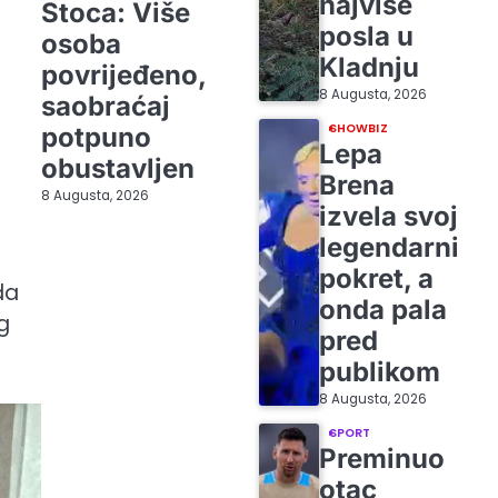
najviše
Stoca: Više
posla u
osoba
Kladnju
povrijeđeno,
8 Augusta, 2026
saobraćaj
SHOWBIZ
potpuno
Lepa
obustavljen
Brena
8 Augusta, 2026
izvela svoj
legendarni
pokret, a
da
onda pala
g
pred
publikom
8 Augusta, 2026
SPORT
Preminuo
otac