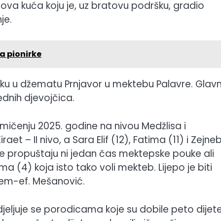
nova kuća koju je, uz bratovu podršku, gradio
je.
a pionirke
u u džematu Prnjavor u mektebu Palavre. Glavn
dnih djevojčica.
mičenju 2025. godine na nivou Medžlisa i
aet – II nivo, a Sara Elif (12), Fatima (11) i Zejne
) ne propuštaju ni jedan čas mektepske pouke ali
(4) koja isto tako voli mekteb. Lijepo je biti
arem-ef. Mešanović.
jeljuje se porodicama koje su dobile peto dijete