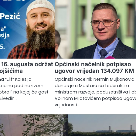
 16. augusta održat
Općinski načelnik potpisao
Tojšićima
ugovor vrijedan 134.097 KM
 “Elif” Kalesija
Općinski načelnik Nermin Mujkanović
 tribinu pod nazivom
danas je u Mostaru sa federalnim
dobra!” na kojoj će gost
ministrom razvoja, poduzetništva i o
 Elvedin…
Vojinom Mijatovićem potpisao ugov
vrijednosti…