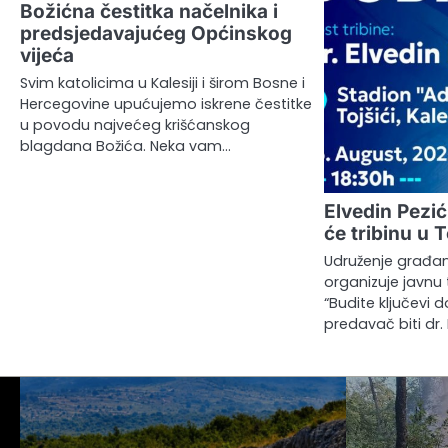
Božićna čestitka načelnika i
predsjedavajućeg Općinskog
vijeća
Svim katolicima u Kalesiji i širom Bosne i
Hercegovine upućujemo iskrene čestitke
u povodu najvećeg krišćanskog
blagdana Božića. Neka vam…
Elvedin Pezić
će tribinu u 
Udruženje građana
organizuje javnu
“Budite ključevi 
predavač biti dr.