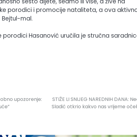
odnosno šesto dijete, sedmo ili više, a žive na
ke porodici i promocije nataliteta, a ova aktivn
 Bejtul-mal.
 porodici Hasanović uručila je stručna saradni
okobno upozorenje:
STIŽE LI SNIJEG NAREDNIH DANA: N
guće”
Sladić otkrio kakvo nas vrijeme oče