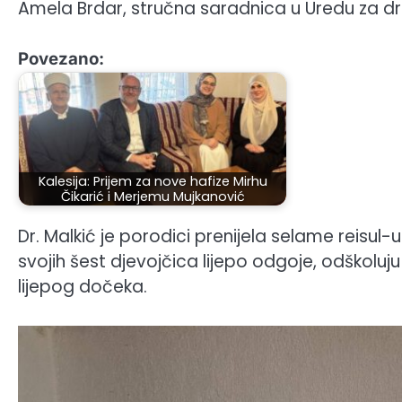
Amela Brdar, stručna saradnica u Uredu za dr
Povezano:
Kalesija: Prijem za nove hafize Mirhu
Čikarić i Merjemu Mujkanović
Dr. Malkić je porodici prenijela selame reisul
svojih šest djevojčica lijepo odgoje, odškoluj
lijepog dočeka.