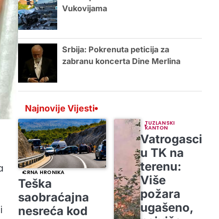
Vukovijama
Srbija: Pokrenuta peticija za
zabranu koncerta Dine Merlina
Najnovije Vijesti
TUZLANSKI
KANTON
Vatrogasci
u
u TK na
terenu:
a
CRNA HRONIKA
Više
Teška
požara
saobraćajna
ugašeno,
i
nesreća kod