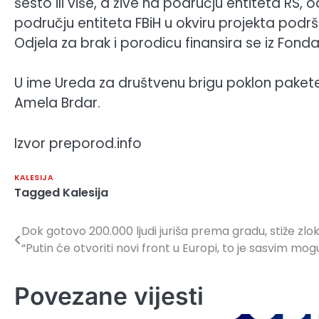
šesto ili više, a žive na području entiteta RS, 
području entiteta FBiH u okviru projekta podrš
Odjela za brak i porodicu finansira se iz Fonda
U ime Ureda za društvenu brigu poklon pakete
Amela Brdar.
Izvor preporod.info
KALESIJA
Tagged
Kalesija
Dok gotovo 200.000 ljudi juriša prema gradu, stiže zl
Navigacija
“Putin će otvoriti novi front u Europi, to je sasvim mo
članaka
Povezane vijesti