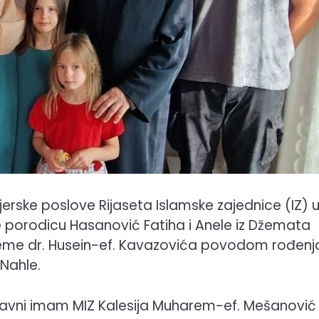
jerske poslove Rijaseta Islamske zajednice (IZ) 
 je porodicu Hasanović Fatiha i Anele iz Džemata
l-uleme dr. Husein-ef. Kavazovića povodom rođenj
 Nahle.
 glavni imam MIZ Kalesija Muharem-ef. Mešanović 