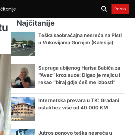
čitanije
Radio
Najčitanije
tu
Teška saobraćajna nesreća na Pisti
u Vukovijama Gornjim (Kalesija)
Supruga ubijenog Harisa Babića za
“Avaz” kroz suze: Digao je majicu i
rekao “biraj gdje ćeš me izbosti”
Internetska prevara u TK: Građani
ostali bez više od 40.000 KM
Jutros ponovo teška nesreća u