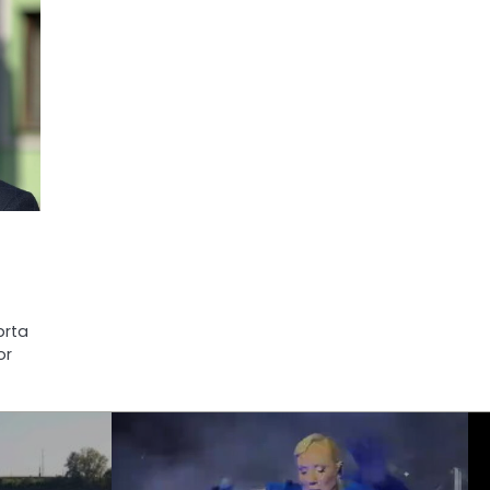
brta
or