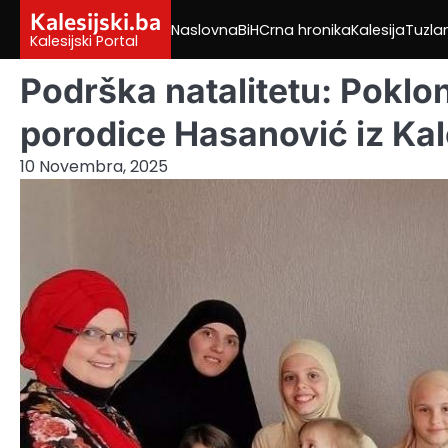
Skip
Kalesijski.ba
Naslovna
BiH
Crna hronika
Kalesija
Tuzla
to
Kalesijski Portal
content
Podrška natalitetu: Poklo
porodice Hasanović iz Kal
10 Novembra, 2025