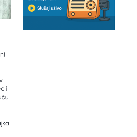
ni
av
e i
kuću
ajka
u