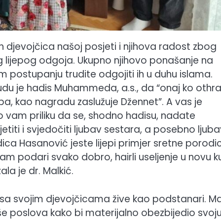
h djevojčica našoj posjeti i njihova radost zbog
g lijepog odgoja. Ukupno njihovo ponašanje na
om postupanju trudite odgojiti ih u duhu islama.
udu je hadis Muhammeda, a.s., da “onaj ko othra
stupa, kao nagradu zaslužuje Džennet”. A vas je
o vam priliku da se, shodno hadisu, nadate
jetiti i svjedočiti ljubav sestara, a posebno ljub
ica Hasanović jeste lijepi primjer sretne porodic
vam podari svako dobro, hairli useljenje u novu 
la je dr. Malkić.
oji sa svojim djevojčicama žive kao podstanari. M
iše poslova kako bi materijalno obezbijedio svoj