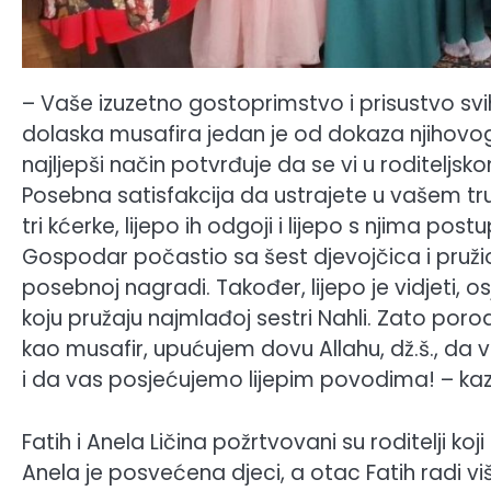
– Vaše izuzetno gostoprimstvo i prisustvo svi
dolaska musafira jedan je od dokaza njihovo
najljepši način potvrđuje da se vi u roditeljsk
Posebna satisfakcija da ustrajete u vašem tr
tri kćerke, lijepo ih odgoji i lijepo s njima po
Gospodar počastio sa šest djevojčica i pruži
posebnoj nagradi. Također, lijepo je vidjeti, os
koju pružaju najmlađoj sestri Nahli. Zato porod
kao musafir, upućujem dovu Allahu, dž.š., da 
i da vas posjećujemo lijepim povodima! – kaza
Fatih i Anela Ličina požrtvovani su roditelji k
Anela je posvećena djeci, a otac Fatih radi v