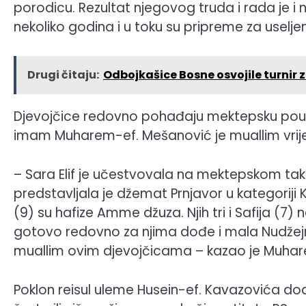
porodicu. Rezultat njegovog truda i rada je i 
nekoliko godina i u toku su pripreme za useljen
Drugi čitaju:
Odbojkašice Bosne osvojile turnir z
Djevojčice redovno pohađaju mektepsku pouk
imam Muharem-ef. Mešanović je muallim vrije
– Sara Elif je učestvovala na mektepskom tak
predstavljala je džemat Prnjavor u kategoriji Kir
(9) su hafize Amme džuza. Njih tri i Safija (7
gotovo redovno za njima dođe i mala Nudžejma 
muallim ovim djevojčicama – kazao je Muh
Poklon reisul uleme Husein-ef. Kavazovića dod