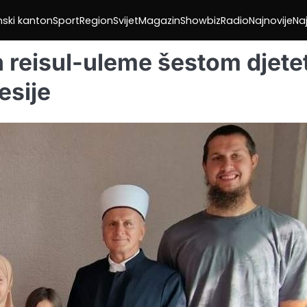
nski kanton
Sport
Region
Svijet
Magazin
Showbiz
Radio
Najnovije
Naj
n reisul-uleme šestom djete
esije