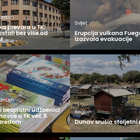
kanton
Svijet
ka prevara u TK:
stali bez više od
Erupcija vulkana Fueg
M
izazvala evakuacije
kanton
 besplatni udžbenici
Region
novce u TK već 5.
zaredom
Dunav srušio stoljetni