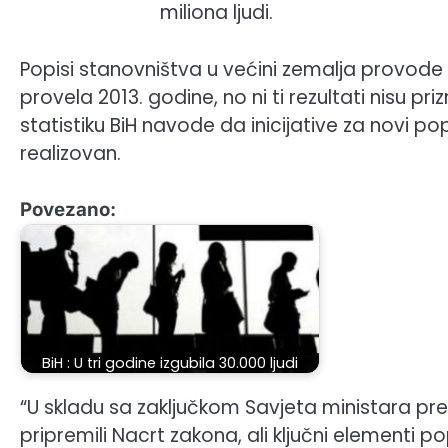
miliona ljudi.
Popisi stanovništva u većini zemalja provode 
provela 2013. godine, no ni ti rezultati nisu pri
statistiku BiH navode da inicijative za novi pop
realizovan.
Povezano:
BiH : U tri godine izgubila 30.000 ljudi
“U skladu sa zaključkom Savjeta ministara pre
pripremili Nacrt zakona, ali ključni elementi