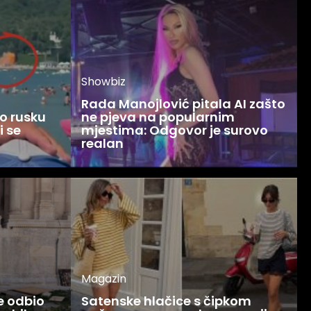
Showbiz
Rada Manojlović pitala AI zašto
o rusku
ne pjeva na popularnim
i se
mjestima: Odgovor je surovo
realan
Magazin
ce odbio
Satenske hlačice s čipkom