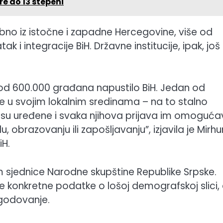
e do 13 stepeni
ebno iz istočne i zapadne Hercegovine, više od
ak i integracije BiH. Državne institucije, ipak, još
d 600.000 građana napustilo BiH. Jedan od
ve u svojim lokalnim sredinama – na to stalno
 su uređene i svaka njihova prijava im omoguć
, obrazovanju ili zapošljavanju”, izjavila je Mirhu
iH.
m sjednice Narodne skupštine Republike Srpske.
e konkretne podatke o lošoj demografskoj slici, 
godovanje.