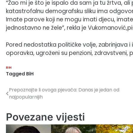
“Žao mi je što je ispalo da sam ja tu žrtva, al
katastrofalnu demografsku sliku ima odgovor:
Imate parove koji ne mogu imati djecu, imate l
jednostavno ne žele”, rekla je Vukomanović,p
Pored nedostatka političke volje, zabrinjava 
oporavka, ugroženi su penzioni, zdravstveni, pa 
BIH
Tagged
BiH
Prepoznajte li ovoga pjevača: Danas je jedan od
Navigacija
najpopularnijih
članaka
Povezane vijesti