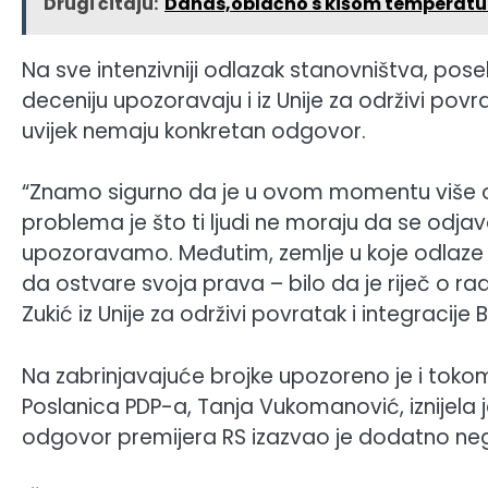
Drugi čitaju:
Danas,oblačno s kišom temperatur
Na sve intenzivniji odlazak stanovništva, pos
deceniju upozoravaju i iz Unije za održivi povrat
uvijek nemaju konkretan odgovor.
“Znamo sigurno da je u ovom momentu više o
problema je što ti ljudi ne moraju da se odja
upozoravamo. Međutim, zemlje u koje odlaze
da ostvare svoja prava – bilo da je riječ o radu
Zukić iz Unije za održivi povratak i integracije B
Na zabrinjavajuće brojke upozoreno je i toko
Poslanica PDP-a, Tanja Vukomanović, iznijela j
odgovor premijera RS izazvao je dodatno ne