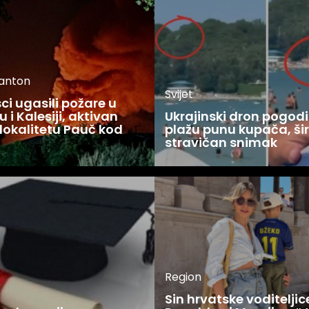
kanton
Svijet
i ugasili požare u
 i Kalesiji, aktivan
Ukrajinski dron pogodi
lokalitetu Pauč kod
plažu punu kupača, šir
stravičan snimak
Region
Sin hrvatske voditelji