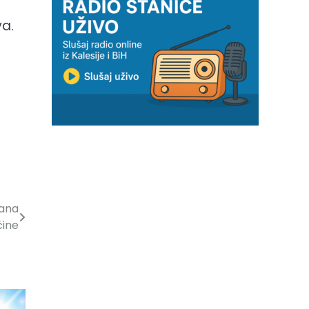
va.
Dana
ćine