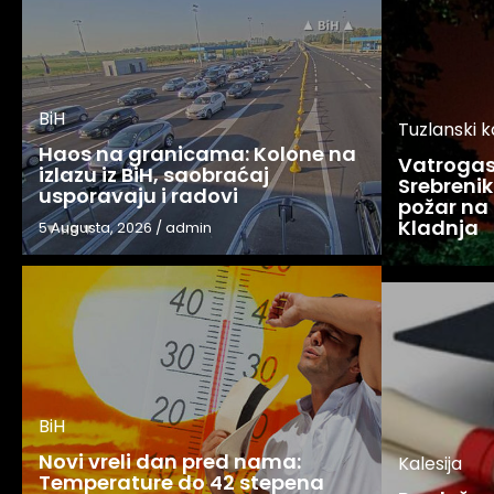
BiH
Tuzlanski 
Haos na granicama: Kolone na
Vatrogasc
izlazu iz BiH, saobraćaj
Srebreniku
usporavaju i radovi
požar na 
Kladnja
5 Augusta, 2026
/
admin
BiH
Novi vreli dan pred nama:
Kalesija
Temperature do 42 stepena