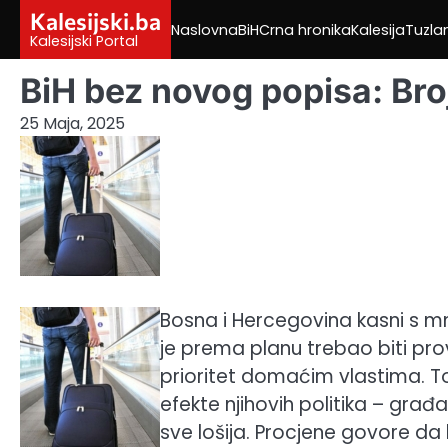
Skip
Kalesijski.ba
Naslovna
BiH
Crna hronika
Kalesija
Tuzla
to
Kalesijski Portal
content
BiH bez novog popisa: Bro
25 Maja, 2025
Bosna i Hercegovina kasni s m
je prema planu trebao biti prov
prioritet domaćim vlastima. To i
efekte njihovih politika – građ
sve lošija. Procjene govore da