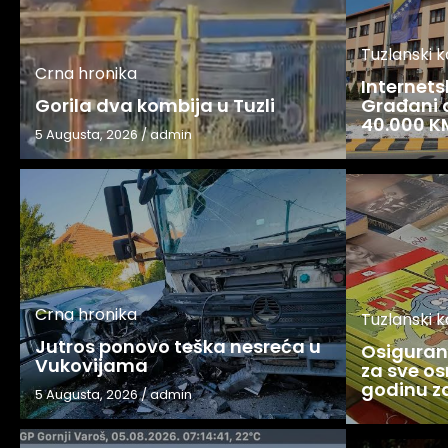
Tuzlanski 
Crna hronika
Internets
Gorila dva kombija u Tuzli
Građani o
40.000 K
5 Augusta, 2026
/
admin
Crna hronika
Tuzlanski 
Jutros ponovo teška nesreća u
Osigurani
Vukovijama
za sve os
godinu 
5 Augusta, 2026
/
admin