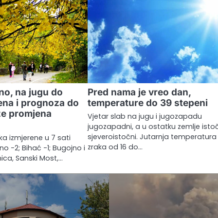
o, na jugu do
Pred nama je vreo dan,
jena i prognoza do
temperature do 39 stepeni
iže promjena
Vjetar slab na jugu i jugozapadu
jugozapadni, a u ostatku zemlje istoč
sjeveroistočni. Jutarnja temperatura
a izmjerene u 7 sati
zraka od 16 do…
vno -2; Bihać -1; Bugojno i
nica, Sanski Most,…