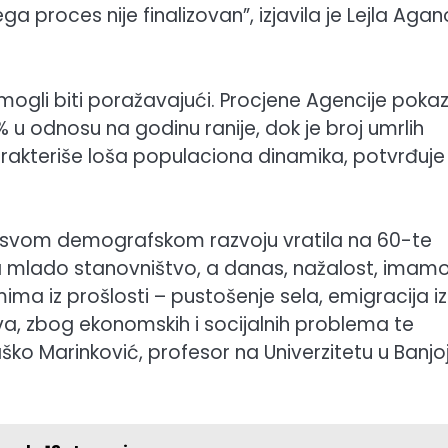
ega proces nije finalizovan”, izjavila je Lejla Aga
i mogli biti poražavajući. Procjene Agencije pokaz
% u odnosu na godinu ranije, dok je broj umrlih
rakteriše loša populaciona dinamika, potvrđuje 
u svom demografskom razvoju vratila na 60-te
a mlado stanovništvo, a danas, nažalost, imam
mima iz prošlosti – pustošenje sela, emigracija iz
va, zbog ekonomskih i socijalnih problema te
aško Marinković, profesor na Univerzitetu u Banjo