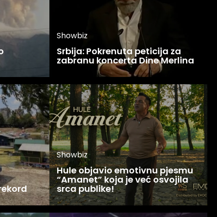
Showbiz
o
Srbija: Pokrenuta peticija za
zabranu koncerta Dine Merlina
Showbiz
Hule objavio emotivnu pjesmu
“Amanet” koja je već osvojila
 rekord
srca publike!