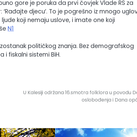
i puno gore je poruka da prvi čovjek Vlade RS za
 ‘Rađajte djecu’. To je pogrešno iz mnogo uglo
jude koji nemaju uslove, i imate one koji
iše
N1
i izostanak političkog znanja. Bez demografskog
i fiskalni sistemi BiH.
U Kalesiji održana 16.smotra folklora u povodu 
oslobođenja i Dana op