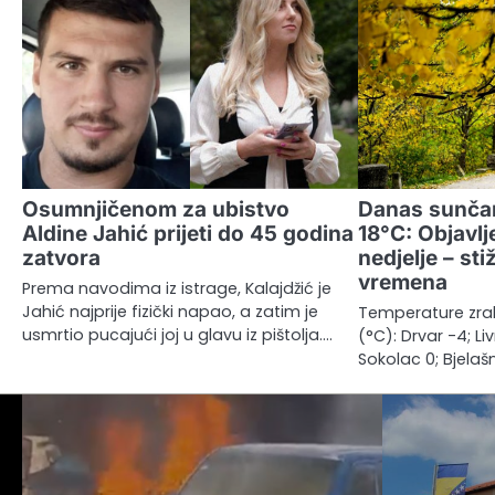
Osumnjičenom za ubistvo
Danas sunčan
Aldine Jahić prijeti do 45 godina
18°C: Objavl
zatvora
nedjelje – st
vremena
Prema navodima iz istrage, Kalajdžić je
Jahić najprije fizički napao, a zatim je
Temperature zrak
usmrtio pucajući joj u glavu iz pištolja.…
(°C): Drvar -4; Li
Sokolac 0; Bjelaš