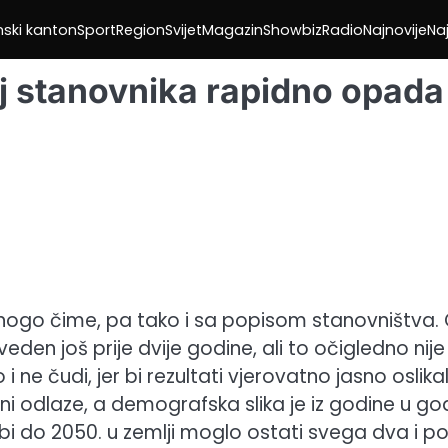
nski kanton
Sport
Region
Svijet
Magazin
Showbiz
Radio
Najnovije
Naj
j stanovnika rapidno opada
nogo čime, pa tako i sa popisom stanovništva.
eden još prije dvije godine, ali to očigledno nije
 ne čudi, jer bi rezultati vjerovatno jasno oslikal
ani odlaze, a demografska slika je iz godine u go
 bi do 2050. u zemlji moglo ostati svega dva i p