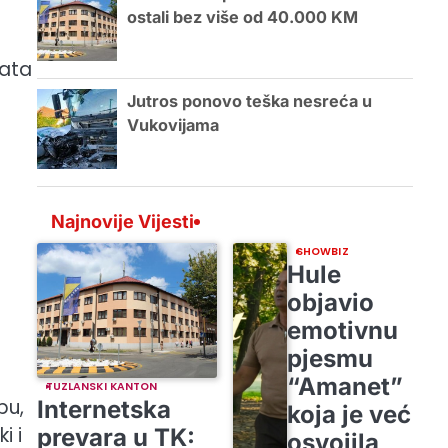
ostali bez više od 40.000 KM
rata
Jutros ponovo teška nesreća u
Vukovijama
Najnovije Vijesti
SHOWBIZ
Hule
objavio
emotivnu
pjesmu
“Amanet”
TUZLANSKI KANTON
pu,
Internetska
koja je već
i i
prevara u TK:
osvojila