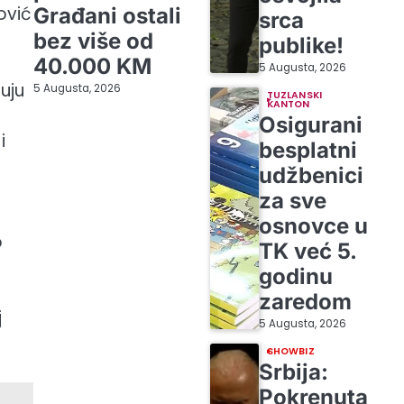
nović
Građani ostali
srca
bez više od
publike!
40.000 KM
5 Augusta, 2026
uju
5 Augusta, 2026
TUZLANSKI
KANTON
Osigurani
i
besplatni
udžbenici
za sve
osnovce u
o
TK već 5.
godinu
zaredom
j
5 Augusta, 2026
SHOWBIZ
Srbija:
Pokrenuta