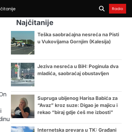
čitanije
Radio
Najčitanije
Teška saobraćajna nesreća na Pisti
u Vukovijama Gornjim (Kalesija)
Jeziva nesreća u BiH: Poginula dva
mladića, saobraćaj obustavljen
 On
Supruga ubijenog Harisa Babića za
“Avaz” kroz suze: Digao je majicu i
i
rekao “biraj gdje ćeš me izbosti”
dinu
o
Internetska prevara u TK: Građani