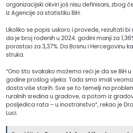
organizacijski okviri još nisu definisani, zbog č
iz Agencije za statistiku BiH.
Ukoliko se popis uskoro i provede, rezultati b
da je broj rođenih u 2024. godini manji za 1,36
porastao za 3,37%. Da Bosnu i Hercegovinu ka
struka.
“Ono što svakako možemo reći je da se BiH 
godine prošlog vijeka. Tada smo imali veom
dosta više starih. Sve se to temelji na proble
ruralnih sredina u gradove, a potom iz grado
posljedica rata – u inostranstvo”, rekao je Dr
Luci.