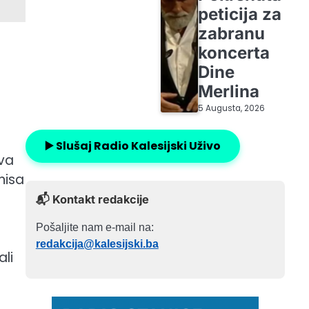
peticija za
zabranu
koncerta
Dine
Merlina
5 Augusta, 2026
▶️ Slušaj Radio Kalesijski Uživo
ava
nisa
📬 Kontakt redakcije
Pošaljite nam e-mail na:
redakcija@kalesijski.ba
ali