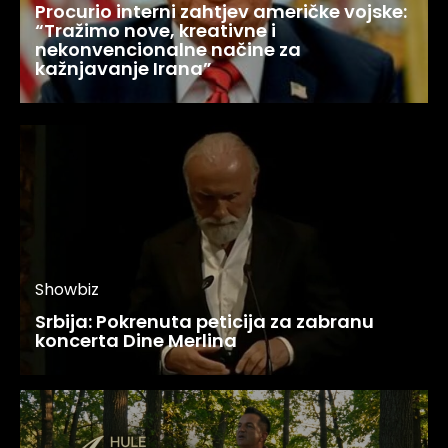
Procurio interni zahtjev američke vojske:
“Tražimo nove, kreativne i
nekonvencionalne načine za
kažnjavanje Irana”
Showbiz
Srbija: Pokrenuta peticija za zabranu
koncerta Dine Merlina