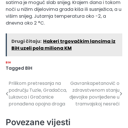
satima je moguć slab snijeg. Krajem dana i tokom
noći u nižim dijelovima grada kiša ili susnježica, a u
višim snijeg. Jutarnja temperatura oko -2, a
dnevna oko 2 °C.
Drugi čitaju:
Hakeri trgovačkim lancima iz
BiH uzeli pola miliona KM
BIH
Tagged
BiH
Prilikom pretresanja na
Gavrankapetanović o
Navigacija
području Tuzle, Gradačca,
zdravstvenom stanju
članaka
Lukavca i Gračanice
djevojke povrijeđene u
pronađena opojna droga
tramvajskoj nesreći
Povezane vijesti