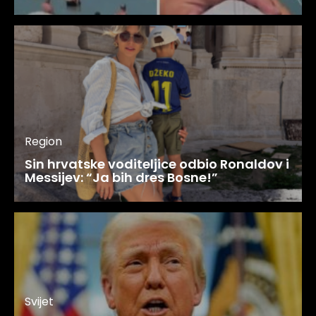
Region
Sin hrvatske voditeljice odbio Ronaldov i
Messijev: “Ja bih dres Bosne!”
Svijet