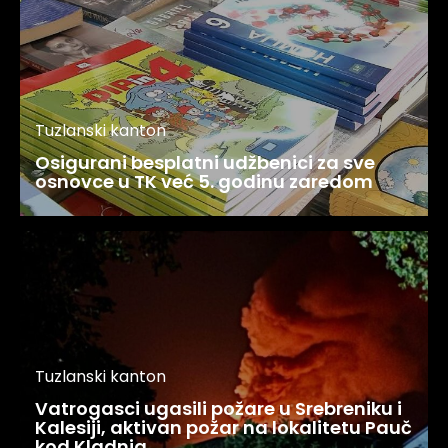
Tuzlanski kanton
Osigurani besplatni udžbenici za sve
osnovce u TK već 5. godinu zaredom
Tuzlanski kanton
Vatrogasci ugasili požare u Srebreniku i
Kalesiji, aktivan požar na lokalitetu Pauč
kod Kladnja