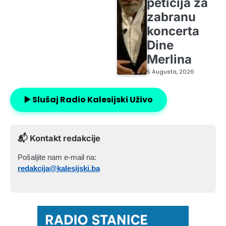
peticija za
zabranu
koncerta
Dine
Merlina
5 Augusta, 2026
▶️ Slušaj Radio Kalesijski Uživo
📬 Kontakt redakcije
Pošaljite nam e-mail na:
redakcija@kalesijski.ba