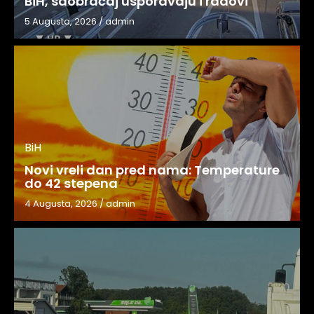
BiH, saobraćaj usporavaju i radovi
5 Augusta, 2026
/
admin
BiH
Novi vreli dan pred nama: Temperature
do 42 stepena
4 Augusta, 2026
/
admin