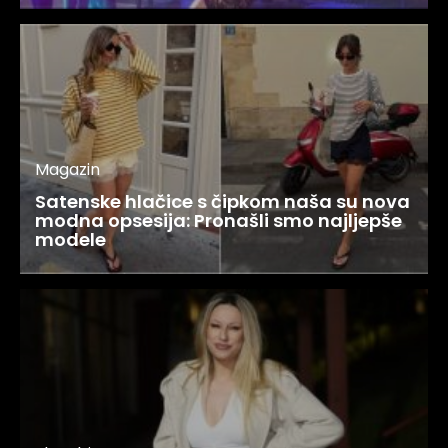
Magazin
Satenske hlačice s čipkom naša su nova
modna opsesija: Pronašli smo najljepše
modele