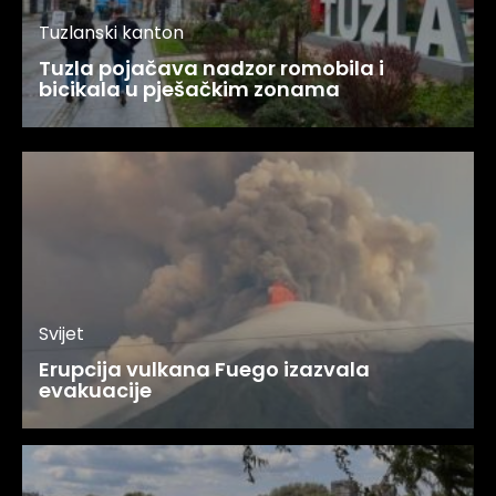
Tuzlanski kanton
Tuzla pojačava nadzor romobila i
bicikala u pješačkim zonama
Svijet
Erupcija vulkana Fuego izazvala
evakuacije