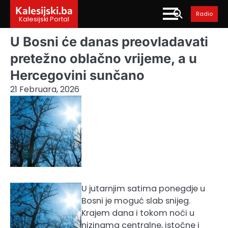
Skip
Kalesijski.ba
Radio
to
Kalesijski Portal
content
U Bosni će danas preovladavati
pretežno oblačno vrijeme, a u
Hercegovini sunčano
21 Februara, 2026
U jutarnjim satima ponegdje u
Bosni je moguć slab snijeg.
Krajem dana i tokom noći u
nizinama centralne, istočne i