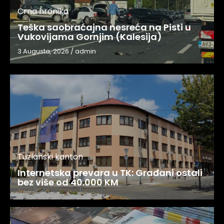
Crna hronika
Teška saobraćajna nesreća na Pisti u
Vukovijama Gornjim (Kalesija)
3 Augusta, 2026
/
admin
Tuzlanski kanton
Internetska prevara u TK: Građani ostali
bez više od 40.000 KM