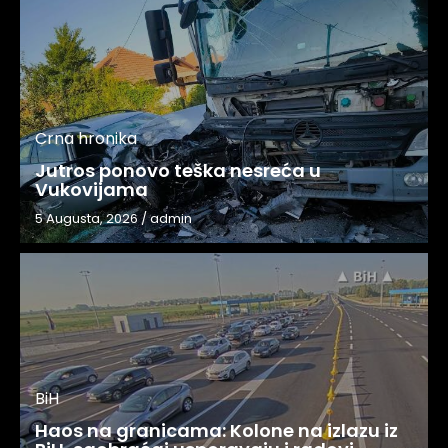
Crna hronika
Jutros ponovo teška nesreća u
Vukovijama
5 Augusta, 2026
/
admin
BiH
Haos na granicama: Kolone na izlazu iz