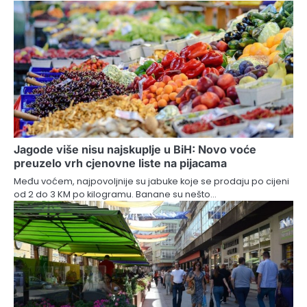
Jagode više nisu najskuplje u BiH: Novo voće
preuzelo vrh cjenovne liste na pijacama
Među voćem, najpovoljnije su jabuke koje se prodaju po cijeni
od 2 do 3 KM po kilogramu. Banane su nešto…