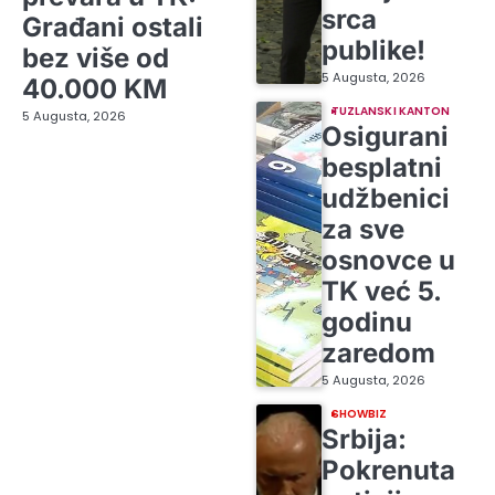
srca
Građani ostali
publike!
bez više od
5 Augusta, 2026
40.000 KM
TUZLANSKI KANTON
5 Augusta, 2026
Osigurani
besplatni
udžbenici
za sve
osnovce u
TK već 5.
godinu
zaredom
5 Augusta, 2026
SHOWBIZ
Srbija:
Pokrenuta