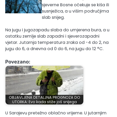
sjeverne Bosne očekuje se kiša ili
susnježica, a u višim područjima
slab snijeg.
Na jugu i jugozapadu slaba do umjerena bura, a u
ostatku zemlje slab zapadni i sjeverozapadni
vjetar. Jutarnja temperatura zraka od -4 do 2, na
jugu do 6, a dnevna od 0 do 6, na jugu do 12 °C.
Povezano:
OBJAVLJENA DETALJNA PROGNOZA DO
UTORKA: Evo kada stiže još snijega
U Sarajevu pretežno oblačno vrijeme. U jutarnjim