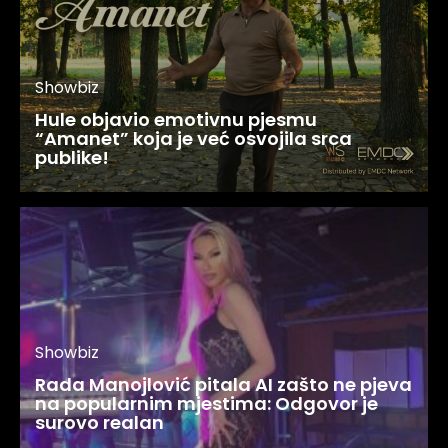
Showbiz
Hule objavio emotivnu pjesmu
“Amanet” koja je već osvojila srca
publike!
Showbiz
Rada Manojlović pitala AI zašto ne pjeva
na popularnim mjestima: Odgovor je
surovo realan