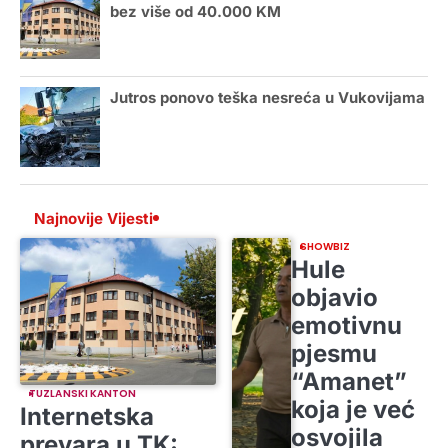
bez više od 40.000 KM
Jutros ponovo teška nesreća u Vukovijama
Najnovije Vijesti
SHOWBIZ
Hule
objavio
emotivnu
pjesmu
“Amanet”
TUZLANSKI KANTON
koja je već
Internetska
osvojila
prevara u TK: