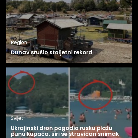
Region
Dunav srušio stoljetni rekord
Svijet
Ukrajinski dron pogodio rusku plažu
punu kupača, širi se stravičan snimak