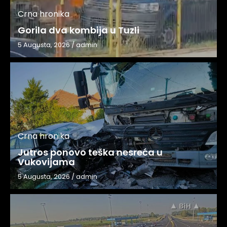
Crna hronika
Gorila dva kombija u Tuzli
5 Augusta, 2026
/
admin
Crna hronika
Jutros ponovo teška nesreća u
Vukovijama
5 Augusta, 2026
/
admin