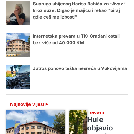
Supruga ubijenog Harisa Babića za “Avaz”
kroz suze: Digao je majicu i rekao “biraj
gdje ćeš me izbosti”
Internetska prevara u TK: Građani ostali
bez više od 40.000 KM
Jutros ponovo teška nesreća u Vukovijama
Najnovije Vijesti
SHOWBIZ
Hule
objavio