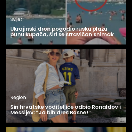
Svijet
Ukrajinski dron pogodio rusku plažu
punu kupača, širi se stravičan snimak
Region
Sin hrvatske voditeljice odbio Ronaldov i
Messijev: “Ja bih dres Bosne!”