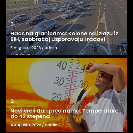
BiH
Haos na granicama: Kolone na izlazu iz
BiH, saobraćaj usporavaju i radovi
5 Augusta, 2026
/
admin
BiH
Novi vreli dan pred nama: Temperature
do 42 stepena
4 Augusta, 2026
/
admin