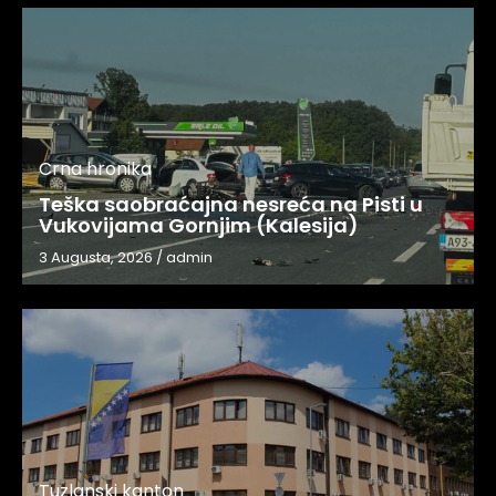
Crna hronika
Teška saobraćajna nesreća na Pisti u
Vukovijama Gornjim (Kalesija)
3 Augusta, 2026
/
admin
Tuzlanski kanton