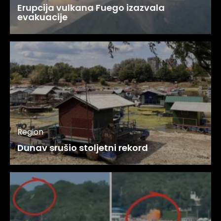
Erupcija vulkana Fuego izazvala
evakuacije
Region
Dunav srušio stoljetni rekord