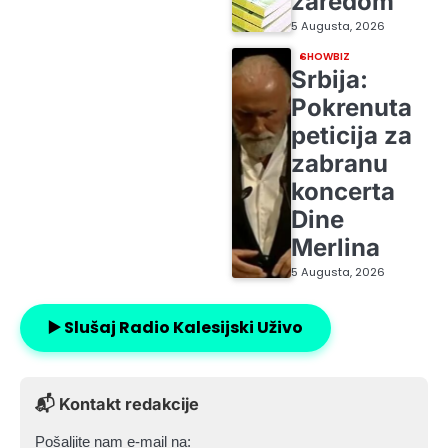
zaredom
5 Augusta, 2026
SHOWBIZ
Srbija:
Pokrenuta
peticija za
zabranu
koncerta
Dine
Merlina
5 Augusta, 2026
▶️ Slušaj Radio Kalesijski Uživo
📬 Kontakt redakcije
Pošaljite nam e-mail na: