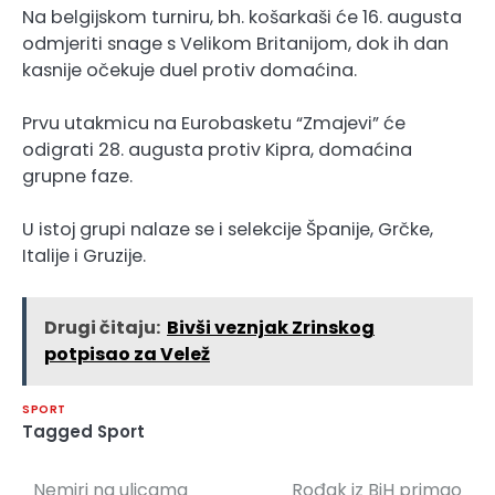
Na belgijskom turniru, bh. košarkaši će 16. augusta
odmjeriti snage s Velikom Britanijom, dok ih dan
kasnije očekuje duel protiv domaćina.
Prvu utakmicu na Eurobasketu “Zmajevi” će
odigrati 28. augusta protiv Kipra, domaćina
grupne faze.
U istoj grupi nalaze se i selekcije Španije, Grčke,
Italije i Gruzije.
Drugi čitaju:
Bivši veznjak Zrinskog
potpisao za Velež
SPORT
Tagged
Sport
Nemiri na ulicama
Rođak iz BiH primao