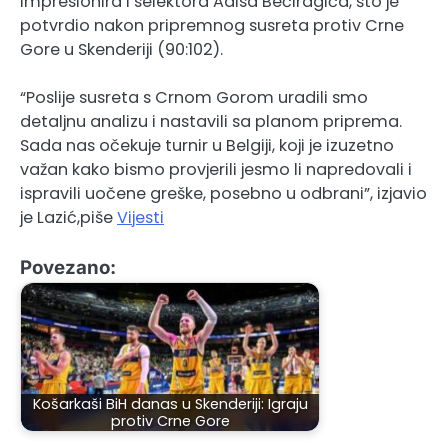
impresionira i selektora Adisa Bećiragića, što je
potvrdio nakon pripremnog susreta protiv Crne
Gore u Skenderiji (90:102).
“Poslije susreta s Crnom Gorom uradili smo
detaljnu analizu i nastavili sa planom priprema.
Sada nas očekuje turnir u Belgiji, koji je izuzetno
važan kako bismo provjerili jesmo li napredovali i
ispravili uočene greške, posebno u odbrani”, izjavio
je Lazić,piše
Vijesti
Povezano:
Košarkaši BiH danas u Skenderiji: Igraju
protiv Crne Gore