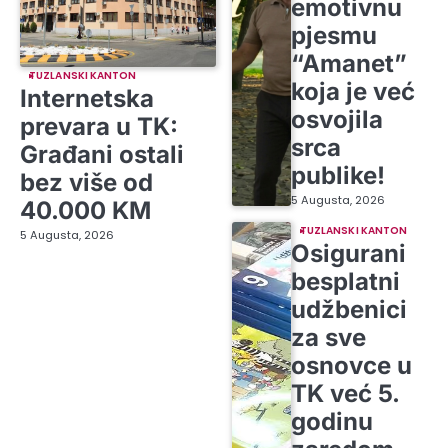
emotivnu
pjesmu
“Amanet”
TUZLANSKI KANTON
koja je već
Internetska
osvojila
prevara u TK:
srca
Građani ostali
publike!
bez više od
5 Augusta, 2026
40.000 KM
TUZLANSKI KANTON
5 Augusta, 2026
Osigurani
besplatni
udžbenici
za sve
osnovce u
TK već 5.
godinu