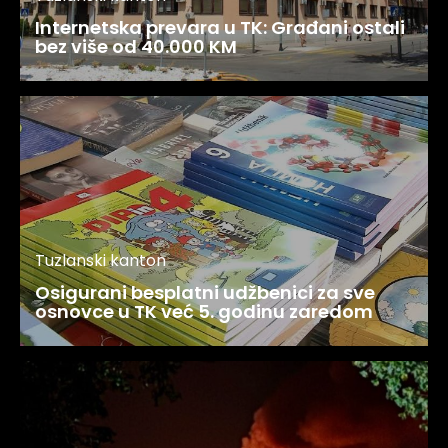
Internetska prevara u TK: Građani ostali
bez više od 40.000 KM
Tuzlanski kanton
Osigurani besplatni udžbenici za sve
osnovce u TK već 5. godinu zaredom