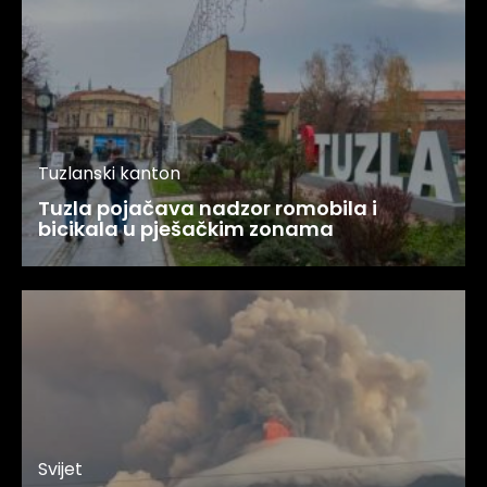
Tuzlanski kanton
Tuzla pojačava nadzor romobila i
bicikala u pješačkim zonama
Svijet