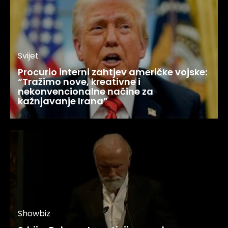
Svijet
Procurio interni zahtjev američke vojske:
“Tražimo nove, kreativne i
nekonvencionalne načine za
kažnjavanje Irana”
Showbiz