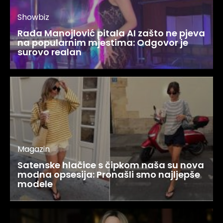
Showbiz
Rada Manojlović pitala AI zašto ne pjeva
na popularnim mjestima: Odgovor je
surovo realan
Magazin
Satenske hlačice s čipkom naša su nova
modna opsesija: Pronašli smo najljepše
modele