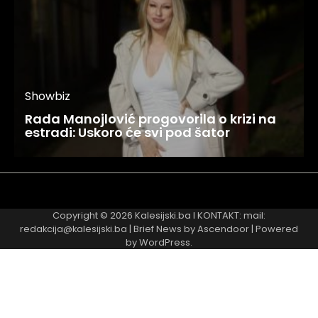
Showbiz
Rada Manojlović progovorila o krizi na
estradi: Uskoro će svi pod šator
Najnovije
Najčitanije
Copyright © 2026
Kalesijski.ba
I KONTAKT: mail:
redakcija@kalesijski.ba | Brief News by
Ascendoor
| Powered
by
WordPress
.