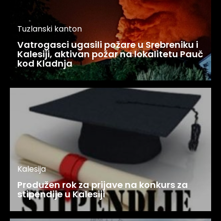
Tuzlanski kanton
Vatrogasci ugasili požare u Srebreniku i
Kalesiji, aktivan požar na lokalitetu Pauč
kod Kladnja
Kalesija
Produžen rok za prijave na konkurs za
stipendije u Kalesiji