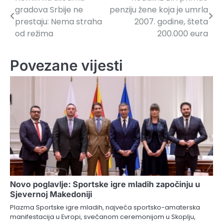
Navigacija
gradova Srbije ne
penziju žene koja je umrla
članaka
prestaju: Nema straha
2007. godine, šteta
od režima
200.000 eura
Povezane vijesti
Novo poglavlje: Sportske igre mladih započinju u
Sjevernoj Makedoniji
Plazma Sportske igre mladih, najveća sportsko-amaterska
manifestacija u Evropi, svečanom ceremonijom u Skoplju,