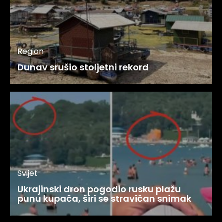
Region
Dunav srušio stoljetni rekord
Svijet
Ukrajinski dron pogodio rusku plažu
punu kupača, širi se stravičan snimak