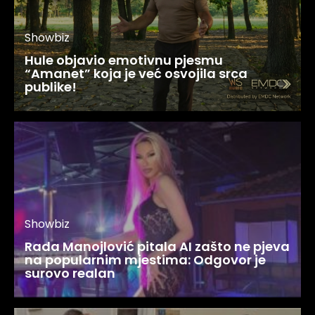
Showbiz
Hule objavio emotivnu pjesmu
“Amanet” koja je već osvojila srca
publike!
Showbiz
Rada Manojlović pitala AI zašto ne pjeva
na popularnim mjestima: Odgovor je
surovo realan