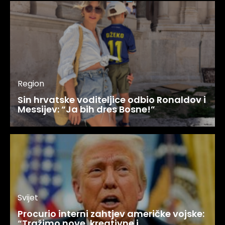
Region
Sin hrvatske voditeljice odbio Ronaldov i
Messijev: “Ja bih dres Bosne!”
Svijet
Procurio interni zahtjev američke vojske:
“Tražimo nove, kreativne i