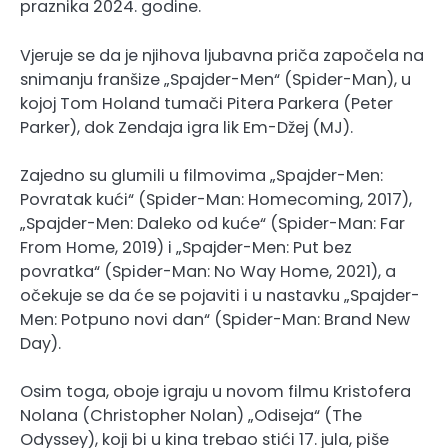
praznika 2024. godine.
Vjeruje se da je njihova ljubavna priča započela na
snimanju franšize „Spajder-Men“ (Spider-Man), u
kojoj Tom Holand tumači Pitera Parkera (Peter
Parker), dok Zendaja igra lik Em-Džej (MJ).
Zajedno su glumili u filmovima „Spajder-Men:
Povratak kući“ (Spider-Man: Homecoming, 2017),
„Spajder-Men: Daleko od kuće“ (Spider-Man: Far
From Home, 2019) i „Spajder-Men: Put bez
povratka“ (Spider-Man: No Way Home, 2021), a
očekuje se da će se pojaviti i u nastavku „Spajder-
Men: Potpuno novi dan“ (Spider-Man: Brand New
Day).
Osim toga, oboje igraju u novom filmu Kristofera
Nolana (Christopher Nolan) „Odiseja“ (The
Odyssey), koji bi u kina trebao stići 17. jula, piše