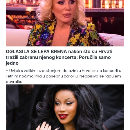
OGLASILA SE LEPA BRENA nakon što su Hrvati
tražili zabranu njenog koncerta: Poručila samo
jedno
– Uvijek s velikim uzbuđenjem dolazim u Hrvatsku, a koncerti u
ljetnim noćima imaju posebnu čaroliju. Neopisivo se radujem
povratku…