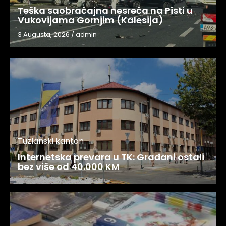
Teška saobraćajna nesreća na Pisti u
Vukovijama Gornjim (Kalesija)
3 Augusta, 2026
/
admin
Tuzlanski kanton
Internetska prevara u TK: Građani ostali
bez više od 40.000 KM