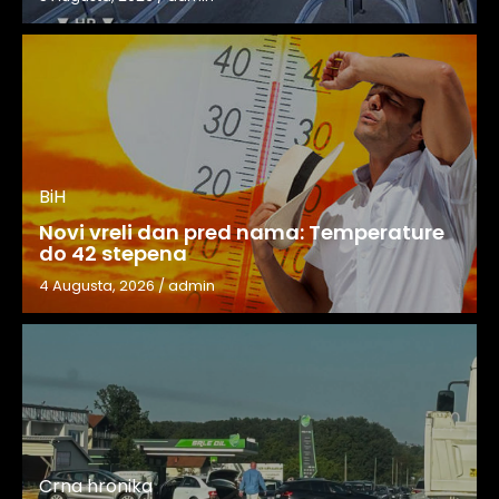
BiH
Novi vreli dan pred nama: Temperature
do 42 stepena
4 Augusta, 2026
/
admin
Crna hronika