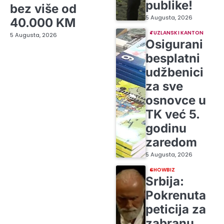
publike!
bez više od
5 Augusta, 2026
40.000 KM
TUZLANSKI KANTON
5 Augusta, 2026
Osigurani
besplatni
udžbenici
za sve
osnovce u
TK već 5.
godinu
zaredom
5 Augusta, 2026
SHOWBIZ
Srbija:
Pokrenuta
peticija za
zabranu