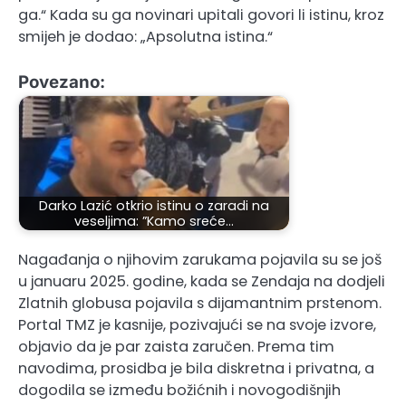
ga.“ Kada su ga novinari upitali govori li istinu, kroz
smijeh je dodao: „Apsolutna istina.“
Povezano:
Darko Lazić otkrio istinu o zaradi na
veseljima: ”Kamo sreće…
Nagađanja o njihovim zarukama pojavila su se još
u januaru 2025. godine, kada se Zendaja na dodjeli
Zlatnih globusa pojavila s dijamantnim prstenom.
Portal TMZ je kasnije, pozivajući se na svoje izvore,
objavio da je par zaista zaručen. Prema tim
navodima, prosidba je bila diskretna i privatna, a
dogodila se između božićnih i novogodišnjih