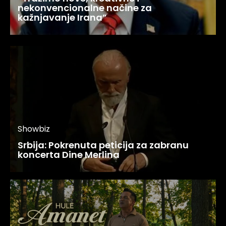
nekonvencionalne načine za
kažnjavanje Irana”
Showbiz
Srbija: Pokrenuta peticija za zabranu
koncerta Dine Merlina