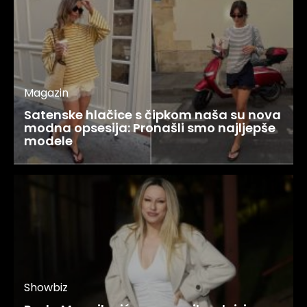
Magazin
Satenske hlačice s čipkom naša su nova
modna opsesija: Pronašli smo najljepše
modele
Showbiz