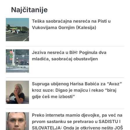
Najčitanije
Teška saobraćajna nesreća na Pisti u
Vukovijama Gornjim (Kalesija)
Jeziva nesreća u BiH: Poginula dva
mladića, saobraćaj obustavljen
Supruga ubijenog Harisa Babića za “Avaz”
kroz suze: Digao je majicu i rekao “biraj
gdje ćeš me izbosti”
Preko interneta mamio djevojke, pa već na
prvom sastanku se pretvarao u SADISTU I
SILOVATELJA: Onda je otkriveno nešto JOŠ