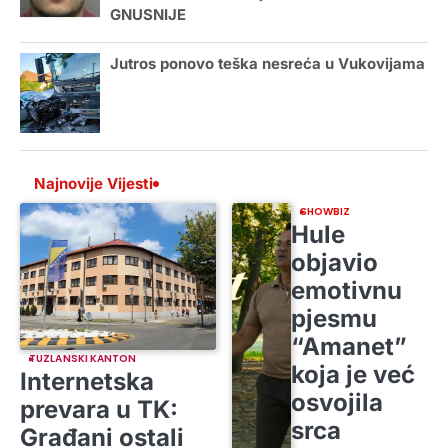
GNUSNIJE
Jutros ponovo teška nesreća u Vukovijama
Najnovije Vijesti
SHOWBIZ
Hule
objavio
emotivnu
pjesmu
“Amanet”
TUZLANSKI KANTON
koja je već
Internetska
osvojila
prevara u TK:
srca
Građani ostali