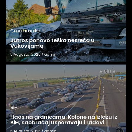
Crna hronika
Jutros ponovo teška nesreća u
Vukovijama
5 Augusta, 2026
/
admin
BiH
Haos na granicama: Kolone na izlazu iz
BiH, saobraćaj usporavaju i radovi
5 Augusta, 2026
/
admin