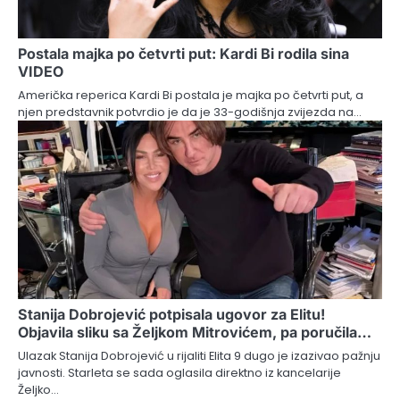
Postala majka po četvrti put: Kardi Bi rodila sina
VIDEO
Američka reperica Kardi Bi postala je majka po četvrti put, a
njen predstavnik potvrdio je da je 33-godišnja zvijezda na…
Stanija Dobrojević potpisala ugovor za Elitu!
Objavila sliku sa Željkom Mitrovićem, pa poručila…
Ulazak Stanija Dobrojević u rijaliti Elita 9 dugo je izazivao pažnju
javnosti. Starleta se sada oglasila direktno iz kancelarije
Željko…