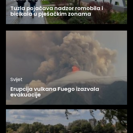
Tuzla pojačava nadzor romobila i
bicikala u pješačkim zonama
Svijet
Erupcija vulkana Fuego izazvala
evakuacije