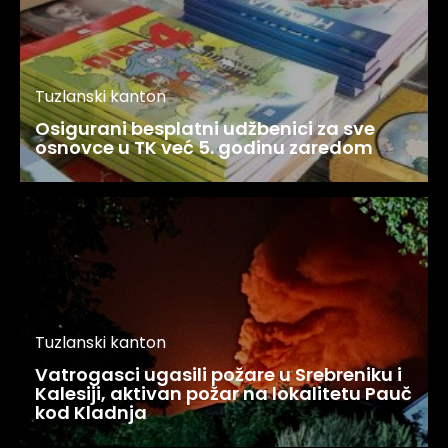
Tuzlanski kanton
Osigurani besplatni udžbenici za sve
osnovce u TK već 5. godinu zaredom
Tuzlanski kanton
Vatrogasci ugasili požare u Srebreniku i
Kalesiji, aktivan požar na lokalitetu Pauč
kod Kladnja