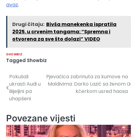
avaz
.
Drugi čitaju:
Bivša manekenka ispratila
2025. u crvenim tangama: “Spremna i
otvorena za sve što dolazi” VIDEO
SHOWBIZ
Tagged
Showbiz
Pokušali
Pjevačica zabrinuta za kumove na
Navigacija
ukrasti Audi u
Maldivima: Darko Lazić sa ženom i
članaka
Bijeljini pa
kćerkom usred haosa
uhapšeni
Povezane vijesti