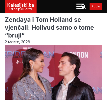
Skip
Kalesijski.ba
Radio
to
Kalesijski Portal
content
Zendaya i Tom Holland se
vjenčali: Holivud samo o tome
“bruji”
2 Marta, 2026