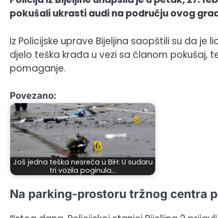
pokušali ukrasti audi na području ovog gra
Iz Policijske uprave Bijeljina saopštili su da je
djelo teška krađa u vezi sa članom pokušaj, te
pomaganje.
Povezano:
Još jedna teška nesreća u BiH: U sudaru
tri vozila poginula…
Na parking-prostoru tržnog centra p