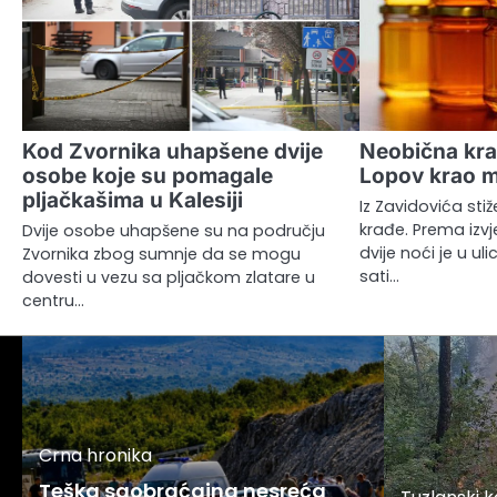
Kod Zvornika uhapšene dvije
Neobična kra
osobe koje su pomagale
Lopov krao m
pljačkašima u Kalesiji
Iz Zavidovića stiž
krađe. Prema izvj
Dvije osobe uhapšene su na području
dvije noći je u ul
Zvornika zbog sumnje da se mogu
sati…
dovesti u vezu sa pljačkom zlatare u
centru…
Crna hronika
Teška saobraćajna nesreća