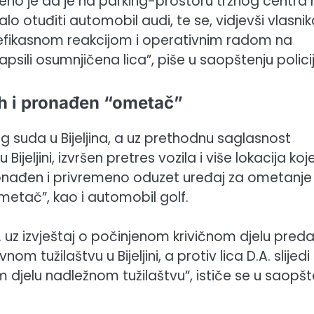
javljeno je da je na parking-prostoru tržnog centra
lo otuđiti automobil audi, te se, vidjevši vlasnik
 efikasnom reakcijom i operativnim radom na
uhapsili osumnjičena lica”, piše u saopštenju policij
ih i pronađen “ometač”
suda u Bijeljina, a uz prethodnu saglasnost
jeljini, izvršen pretres vozila i više lokacija koj
pronađen i privremeno oduzet uređaj za ometanje
ometač”, kao i automobil golf.
.P. uz izvještaj o počinjenom krivičnom djelu preda
 tužilaštvu u Bijeljini, a protiv lica D.A. slijedi
 djelu nadležnom tužilaštvu”, ističe se u saopšt