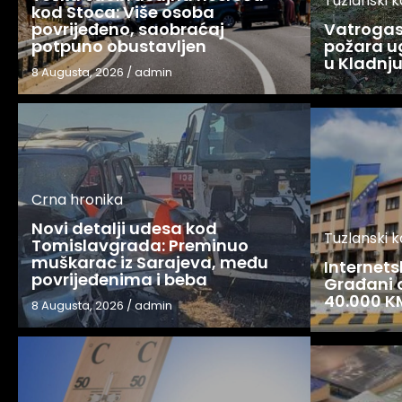
Tuzlanski 
kod Stoca: Više osoba
povrijeđeno, saobraćaj
Vatrogasc
potpuno obustavljen
požara u
u Kladnj
8 Augusta, 2026
/
admin
Crna hronika
Novi detalji udesa kod
Tuzlanski 
Tomislavgrada: Preminuo
muškarac iz Sarajeva, među
Internets
povrijeđenima i beba
Građani o
40.000 K
8 Augusta, 2026
/
admin