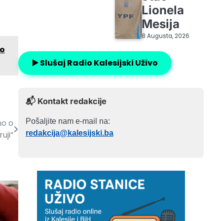
Lionela
Mesija
8 Augusta, 2026
io
▶️ Slušaj Radio Kalesijski Uživo
📬 Kontakt redakcije
Pošaljite nam e-mail na:
mo o
redakcija@kalesijski.ba
uji”