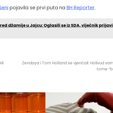
šeni
pojavila se prvi puta na
BH Reporter
.
d džamije u Jajcu: Oglasili se iz SDA, vijećnik prijav
li
Zendaya i Tom Holland se vjenčali: Holivud sa
tome “br