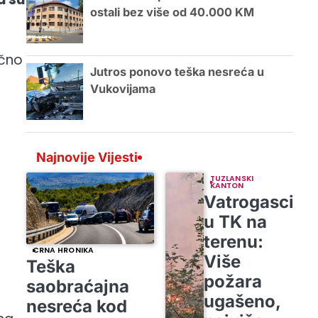
ostali bez više od 40.000 KM
ično
Jutros ponovo teška nesreća u
Vukovijama
Najnovije Vijesti
TUZLANSKI
KANTON
Vatrogasci
u TK na
terenu:
CRNA HRONIKA
Više
Teška
požara
saobraćajna
ugašeno,
nesreća kod