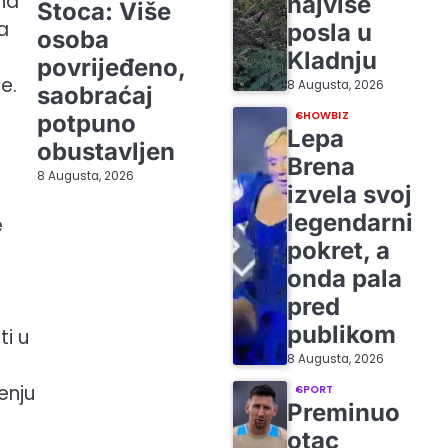
 na
najviše
Stoca: Više
a
posla u
osoba
Kladnju
povrijeđeno,
e.
8 Augusta, 2026
saobraćaj
SHOWBIZ
potpuno
Lepa
obustavljen
Brena
8 Augusta, 2026
izvela svoj
legendarni
e
pokret, a
onda pala
pred
publikom
ti u
8 Augusta, 2026
enju
SPORT
Preminuo
otac