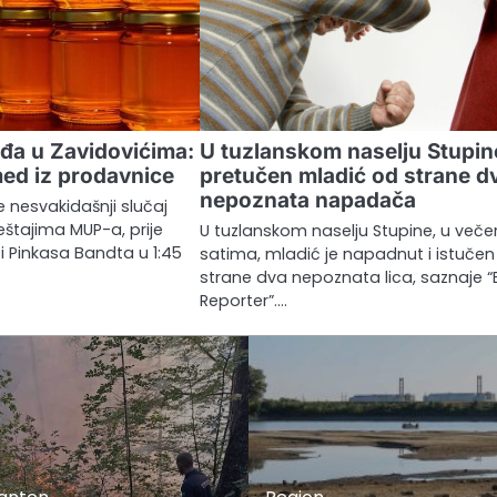
đa u Zavidovićima:
U tuzlanskom naselju Stupin
ed iz prodavnice
pretučen mladić od strane d
nepoznata napadača
e nesvakidašnji slučaj
eštajima MUP-a, prije
U tuzlanskom naselju Stupine, u veče
ici Pinkasa Bandta u 1:45
satima, mladić je napadnut i istuče
strane dva nepoznata lica, saznaje “
Reporter”.…