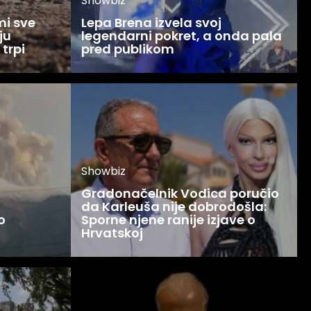
Showbiz
mi sve
Lepa Brena izvela svoj
ju
legendarni pokret, a onda pala
 trpi
pred publikom
Showbiz
Gradonačelnik Vodica poručio
da Karleuša nije dobrodošla:
o
Sporne njene ranije izjave o
Hrvatskoj