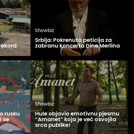
Showbiz
Srbija: Pokrenuta peticija za
 rekord
zabranu koncerta Dine Merlina
Showbiz
o rusku
Hule objavio emotivnu pjesmu
i se
“Amanet” koja je već osvojila
srca publike!