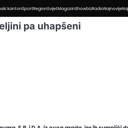
nski kanton
Sport
Region
Svijet
Magazin
Showbiz
Radio
Najnovije
Naj
eljini pa uhapšeni
bruara, S.P. i D.A. iz ovog grada, jer ih sumnjiči 