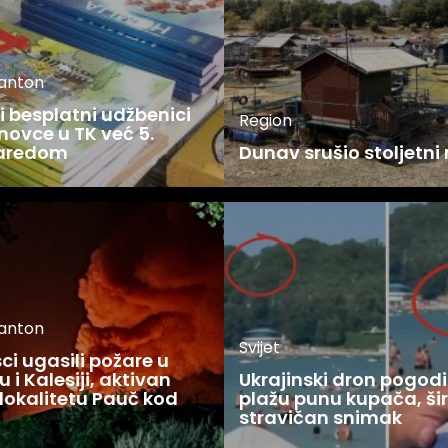
kanton
 besplatni udžbenici
Region
novce u TK već 5.
zaredom
Dunav srušio stoljetni
kanton
Svijet
i ugasili požare u
 i Kalesiji, aktivan
Ukrajinski dron pogodi
lokalitetu Pauč kod
plažu punu kupača, šir
stravičan snimak