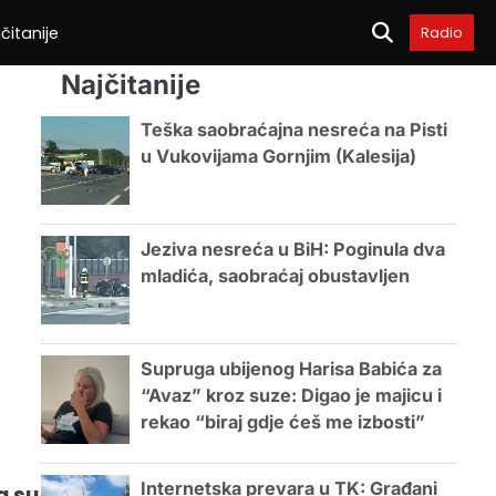
čitanije
Radio
Najčitanije
Teška saobraćajna nesreća na Pisti
u Vukovijama Gornjim (Kalesija)
Jeziva nesreća u BiH: Poginula dva
mladića, saobraćaj obustavljen
Supruga ubijenog Harisa Babića za
“Avaz” kroz suze: Digao je majicu i
rekao “biraj gdje ćeš me izbosti”
Internetska prevara u TK: Građani
da su