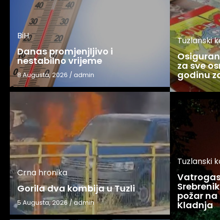
BiH
Tuzlanski 
Danas promjenjljivo i
Osigurani
nestabilno vrijeme
za sve os
godinu 
8 Augusta, 2026
/
admin
Tuzlanski 
Crna hronika
Vatrogasc
Srebreniku
Gorila dva kombija u Tuzli
požar na 
5 Augusta, 2026
/
admin
Kladnja