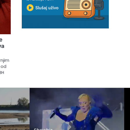
e
va
rnjim
n od
BH