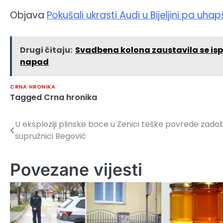
Objava
Pokušali ukrasti Audi u Bijeljini pa uhap
Drugi čitaju:
Svadbena kolona zaustavila se ispre
napad
CRNA HRONIKA
Tagged
Crna hronika
U eksploziji plinske boce u Zenici teške povrede zadobi
Navigacija
supružnici Begović
članaka
Povezane vijesti