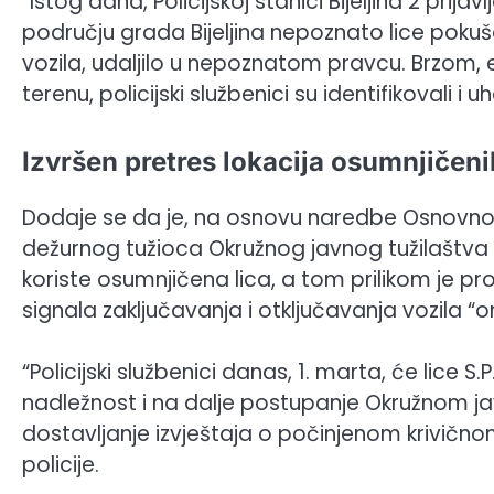
“Istog dana, Policijskoj stanici Bijeljina 2 pri
području grada Bijeljina nepoznato lice pokuša
vozila, udaljilo u nepoznatom pravcu. Brzom,
terenu, policijski službenici su identifikovali i 
Izvršen pretres lokacija osumnjičen
Dodaje se da je, na osnovu naredbe Osnovnog 
dežurnog tužioca Okružnog javnog tužilaštva u Bi
koriste osumnjičena lica, a tom prilikom je 
signala zaključavanja i otključavanja vozila “
“Policijski službenici danas, 1. marta, će lice S
nadležnost i na dalje postupanje Okružnom javnom
dostavljanje izvještaja o počinjenom krivičnom
policije.