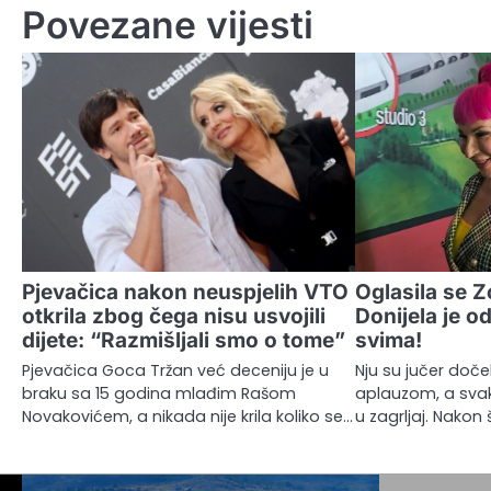
Povezane vijesti
Pjevačica nakon neuspjelih VTO
Oglasila se Z
otkrila zbog čega nisu usvojili
Donijela je od
dijete: “Razmišljali smo o tome”
svima!
Pjevačica Goca Tržan već deceniju je u
Nju su jučer doč
braku sa 15 godina mlađim Rašom
aplauzom, a svaki 
Novakovićem, a nikada nije krila koliko se…
u zagrljaj. Nakon