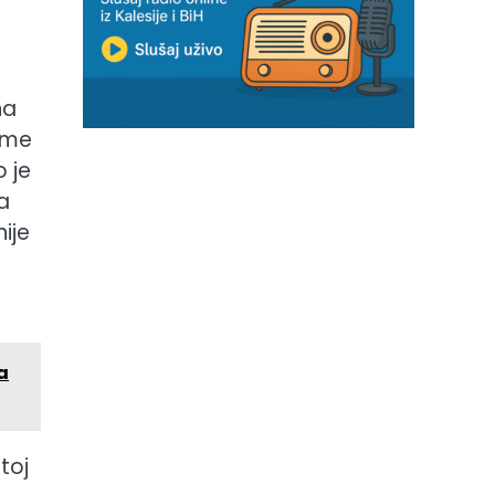
na
kome
 je
a
ije
a
toj