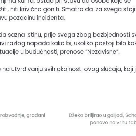
anjima Kurira, ostao pri stavu da osobe koje se
 niti krivično goniti. Smatra da iza svega stoji
avu pozadinu incidenta.
da sazna istinu, prije svega zbog bezbjednosti s
avi razlog napada kako bi, ukoliko postoji bilo k
situacije u budućnosti, prenose “Nezavisne”.
e na utvrđivanju svih okolnosti ovog slučaja, koji 
proizvodnje, građani
Džeko briljirao u golijadi, Sch
ponovo na vrhu ta