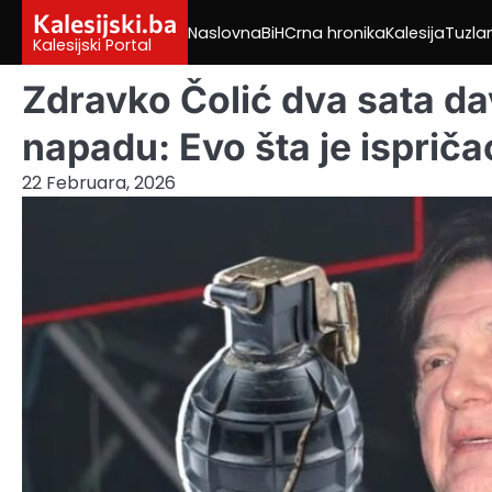
Skip
Kalesijski.ba
Naslovna
BiH
Crna hronika
Kalesija
Tuzla
to
Kalesijski Portal
content
Zdravko Čolić dva sata d
napadu: Evo šta je ispričao
22 Februara, 2026