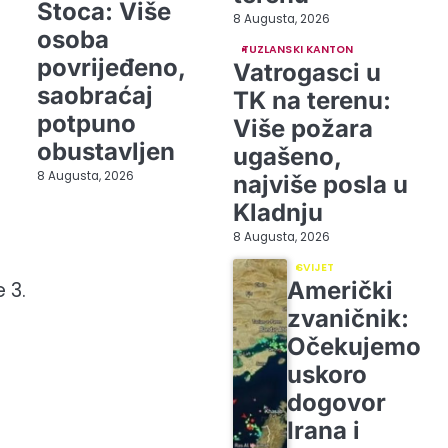
Stoca: Više
8 Augusta, 2026
osoba
TUZLANSKI KANTON
povrijeđeno,
Vatrogasci u
saobraćaj
TK na terenu:
potpuno
Više požara
obustavljen
ugašeno,
8 Augusta, 2026
najviše posla u
Kladnju
8 Augusta, 2026
SVIJET
Američki
 3.
zvaničnik:
Očekujemo
uskoro
dogovor
Irana i