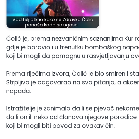
Voditelj otkrio kako se Zdravko Čolić
ponaša kada se ugase…
Čolić je, prema nezvaničnim saznanjima Kurir
gdje je boravio i u trenutku bombaškog napad
koji bi mogli da pomognu u rasvjetljavanju 
Prema riječima izvora, Čolić je bio smiren i s
Strpljivo je odgovarao na sva pitanja, a akc
napada.
Istražitelje je zanimalo da li se pjevač nekome
da li on ili neko od članova njegove porodic
koji bi mogli biti povod za ovakav čin.