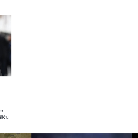
o
te
liću,