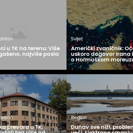
kanton
Svijet
i u TK na terenu: Više
Američki zvaničnik: O
gašeno, najviše posla
uskoro dogovor Irana
u
o Hormuškom moreuz
kanton
Region
ka prevara u TK:
Dunav sve niži, proble
stali bez više od
veći: Elektrane smanju