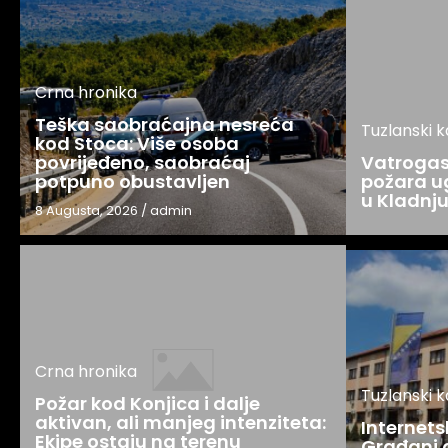
Crna hronika
Teška saobraćajna nesreća
Tuzlanski 
kod Stoca: Više osoba
povrijeđeno, saobraćaj
Vatrogasc
potpuno obustavljen
požara u
u Kladnj
8 Augusta, 2026
/
admin
Crna hronika
Tuzlanski 
Požar kod Konjica i dalje
aktivan, ali manjeg intenziteta:
Internets
Ekipe ostaju na terenu
Građani o