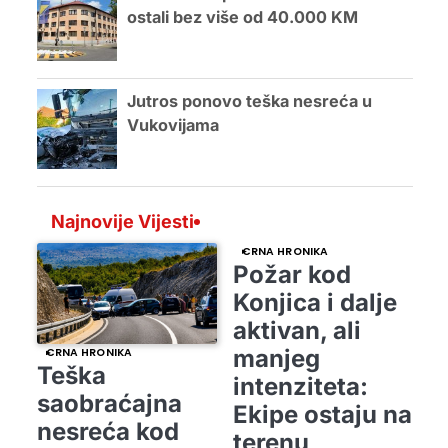
ostali bez više od 40.000 KM
Jutros ponovo teška nesreća u
Vukovijama
Najnovije Vijesti
CRNA HRONIKA
Požar kod
Konjica i dalje
aktivan, ali
manjeg
CRNA HRONIKA
Teška
intenziteta:
saobraćajna
Ekipe ostaju na
nesreća kod
terenu