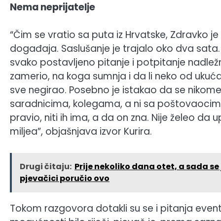
Nema neprijatelje
“Čim se vratio sa puta iz Hrvatske, Zdravko je
događaja. Saslušanje je trajalo oko dva sata.
svako postavljeno pitanje i potpitanje nadle
zamerio, na koga sumnja i da li neko od ukuć
sve negirao. Posebno je istakao da se nikome 
saradnicima, kolegama, a ni sa poštovaocima n
pravio, niti ih ima, a da on zna. Nije želeo da 
miljea”, objašnjava izvor Kurira.
Drugi čitaju:
Prije nekoliko dana otet, a sada se
pjevačici poručio ovo
Tokom razgovora dotakli su se i pitanja even