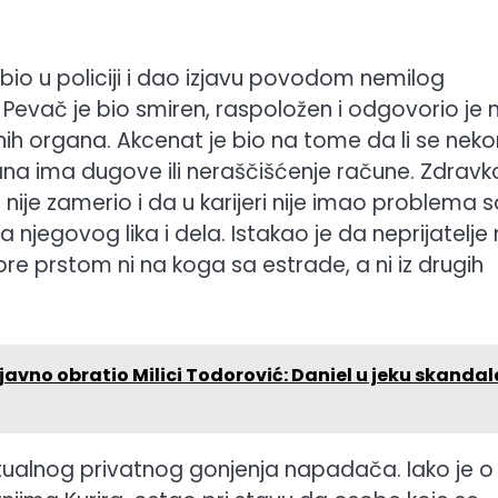
 bio u policiji i dao izjavu povodom nemilog
 Pevač je bio smiren, raspoložen i odgovorio je 
žnih organa. Akcenat je bio na tome da li se ne
ana ima dugove ili neraščišćenje račune. Zdravko
nije zamerio i da u karijeri nije imao problema s
jegovog lika i dela. Istakao je da neprijatelje n
upre prstom ni na koga sa estrade, a ni iz drugih
 javno obratio Milici Todorović: Daniel u jeku skandal
tualnog privatnog gonjenja napadača. Iako je o 