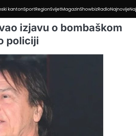
nski kanton
Sport
Region
Svijet
Magazin
Showbiz
Radio
Najnovije
Naj
avao izjavu o bombaškom
 policiji