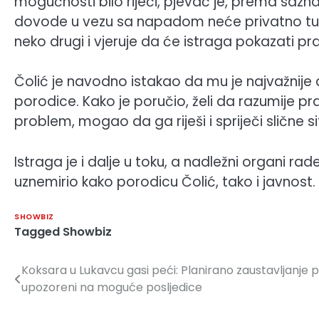
mogućnosti bilo riječi, pjevač je, prema sazn
dovode u vezu sa napadom neće privatno tužiti,
neko drugi i vjeruje da će istraga pokazati pr
Čolić je navodno istakao da mu je najvažnije 
porodice. Kako je poručio, želi da razumije pr
problem, mogao da ga riješi i spriječi slične 
Istraga je i dalje u toku, a nadležni organi rad
uznemirio kako porodicu Čolić, tako i javnost.
SHOWBIZ
Tagged
Showbiz
Koksara u Lukavcu gasi peći: Planirano zaustavljanje 
Navigacija
upozoreni na moguće posljedice
članaka