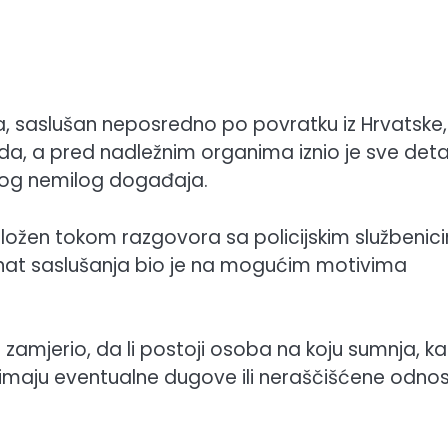
a, saslušan neposredno po povratku iz Hrvatske,
a, a pred nadležnim organima iznio je sve deta
ovog nemilog događaja.
taložen tokom razgovora sa policijskim službenic
enat saslušanja bio je na mogućim motivima
 zamjerio, da li postoji osoba na koju sumnja, ka
e imaju eventualne dugove ili neraščišćene odno