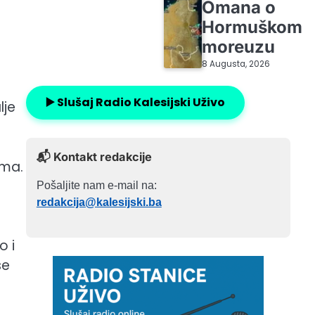
Omana o
Hormuškom
moreuzu
8 Augusta, 2026
▶️ Slušaj Radio Kalesijski Uživo
lje
📬 Kontakt redakcije
ima.
Pošaljite nam e-mail na:
redakcija@kalesijski.ba
o i
se