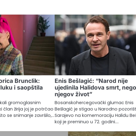
orica Brunclik:
Enis Bešlagić: “Narod nije
luku i saopštila
ujedinila Halidova smrt, neg
njegov život”
ekali gromoglasnim
Bosanskohercegovački glumac Enis
član žirija joj je potrčao
Bešlagić je stigao u Narodno pozoriš
 što se snimanje završilo,…
Sarajevo na komemoraciju Halidu Beš
koji je preminuo u 72. godini.…