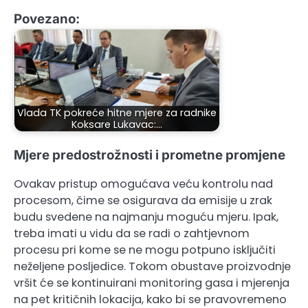
Povezano:
Vlada TK pokreće hitne mjere za radnike
Koksare Lukavac:…
Mjere predostrožnosti i prometne promjene
Ovakav pristup omogućava veću kontrolu nad
procesom, čime se osigurava da emisije u zrak
budu svedene na najmanju moguću mjeru. Ipak,
treba imati u vidu da se radi o zahtjevnom
procesu pri kome se ne mogu potpuno isključiti
neželjene posljedice. Tokom obustave proizvodnje
vršit će se kontinuirani monitoring gasa i mjerenja
na pet kritičnih lokacija, kako bi se pravovremeno