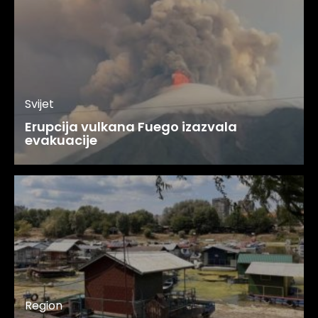
Svijet
Erupcija vulkana Fuego izazvala
evakuacije
Region