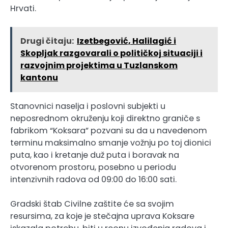
Hrvati.
Drugi čitaju:
Izetbegović, Halilagić i
Skopljak razgovarali o političkoj situaciji i
razvojnim projektima u Tuzlanskom
kantonu
Stanovnici naselja i poslovni subjekti u
neposrednom okruženju koji direktno graniče s
fabrikom “Koksara” pozvani su da u navedenom
terminu maksimalno smanje vožnju po toj dionici
puta, kao i kretanje duž puta i boravak na
otvorenom prostoru, posebno u periodu
intenzivnih radova od 09:00 do 16:00 sati.
Gradski štab Civilne zaštite će sa svojim
resursima, za koje je stečajna uprava Koksare