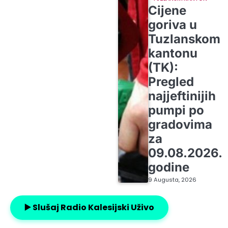
Cijene
goriva u
Tuzlanskom
kantonu
(TK):
Pregled
najjeftinijih
pumpi po
gradovima
za
09.08.2026.
godine
9 Augusta, 2026
▶️ Slušaj Radio Kalesijski Uživo