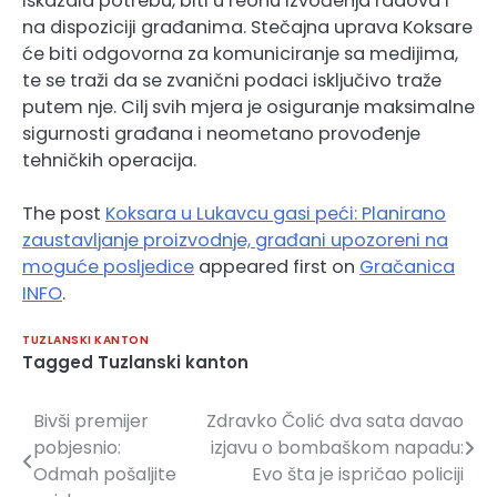
iskazala potrebu, biti u reonu izvođenja radova i
na dispoziciji građanima. Stečajna uprava Koksare
će biti odgovorna za komuniciranje sa medijima,
te se traži da se zvanični podaci isključivo traže
putem nje. Cilj svih mjera je osiguranje maksimalne
sigurnosti građana i neometano provođenje
tehničkih operacija.
The post
Koksara u Lukavcu gasi peći: Planirano
zaustavljanje proizvodnje, građani upozoreni na
moguće posljedice
appeared first on
Gračanica
INFO
.
TUZLANSKI KANTON
Tagged
Tuzlanski kanton
Bivši premijer
Zdravko Čolić dva sata davao
Navigacija
pobjesnio:
izjavu o bombaškom napadu:
članaka
Odmah pošaljite
Evo šta je ispričao policiji