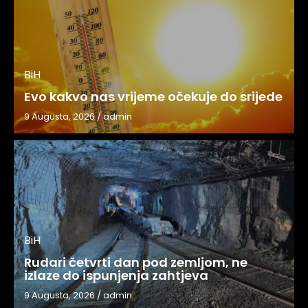
BiH
Evo kakvo nas vrijeme očekuje do srijede
9 Augusta, 2026
/
admin
BiH
Rudari četvrti dan pod zemljom, ne
izlaze do ispunjenja zahtjeva
9 Augusta, 2026
/
admin