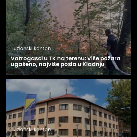
Tuzlanski kanton
Vatrogasci u TK na terenu: Više požara
ugašeno, najviše posla u Kladnju
Tuzlanski kanton