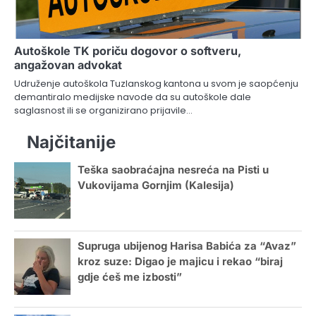
Autoškole TK poriču dogovor o softveru,
angažovan advokat
Udruženje autoškola Tuzlanskog kantona u svom je saopćenju
demantiralo medijske navode da su autoškole dale
saglasnost ili se organizirano prijavile…
Najčitanije
Teška saobraćajna nesreća na Pisti u
Vukovijama Gornjim (Kalesija)
Supruga ubijenog Harisa Babića za “Avaz”
kroz suze: Digao je majicu i rekao “biraj
gdje ćeš me izbosti”