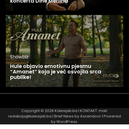
koncerta Dine Merlina
Showbiz
Hule objavio emotivnu pjesmu
“Amanet” koja je već osvojila srca
publike!
Najnovije
Najčitanije
Copyright © 2026
Kalesijski.ba
I KONTAKT: mail:
redakcija@kalesijski.ba | Brief News by
Ascendoor
| Powered
by
WordPress
.