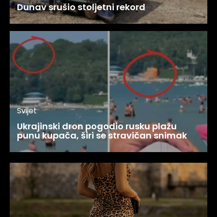
Dunav srušio stoljetni rekord
Svijet
Ukrajinski dron pogodio rusku plažu
punu kupača, širi se stravičan snimak