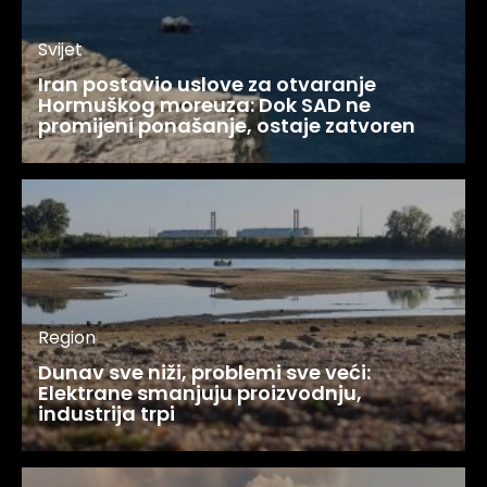
Svijet
Iran postavio uslove za otvaranje
Hormuškog moreuza: Dok SAD ne
promijeni ponašanje, ostaje zatvoren
Region
Dunav sve niži, problemi sve veći:
Elektrane smanjuju proizvodnju,
industrija trpi