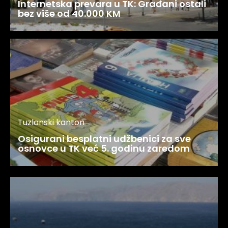
Internetska prevara u TK: Građani ostali
bez više od 40.000 KM
Tuzlanski kanton
Osigurani besplatni udžbenici za sve
osnovce u TK već 5. godinu zaredom