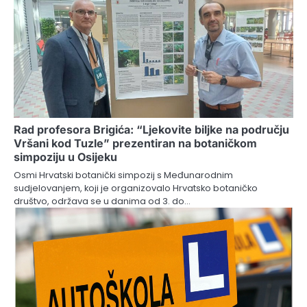
Rad profesora Brigića: “Ljekovite biljke na području
Vršani kod Tuzle” prezentiran na botaničkom
simpoziju u Osijeku
Osmi Hrvatski botanički simpozij s Međunarodnim
sudjelovanjem, koji je organizovalo Hrvatsko botaničko
društvo, održava se u danima od 3. do…