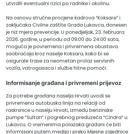
utvrdili eventualni rizici po radnike i okolinu.
Na osnovu stručne procjene kadrova “Koksare” i
zaključaka Civilne zaštite Grada Lukavca, donesen
je niz mjera prevencije. U ponedjeljak, 23. februara
2026. godine, u periodu od 09:00 do 24:00 sata,
moguća je povremena i privremena obustava
saobraćaja kroz naselje Koksara, kako bi se
osigurale trase za neometan prolaz servisnih
vozila, vatrogasaca i službe hitne pomoći.
Informisanje građana i privremeni prijevoz
Za potrebe građana naselja Hrvati uvodi se
privremena autobuska linija na relaciji od
raskrsnice u naselju Hrvati, između benzinske
pumpe “Sultan” i pogrebnog preduzeća “Cindra” u
Lukavcu. O vremenima polazaka građani će biti
informisani putem medija i preko Mjesne zajednice