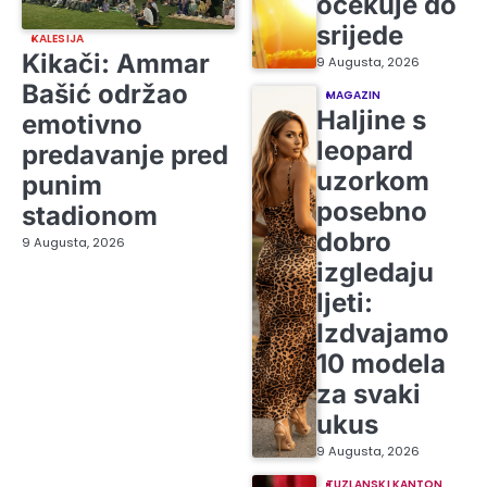
očekuje do
srijede
KALESIJA
Kikači: Ammar
9 Augusta, 2026
Bašić održao
MAGAZIN
Haljine s
emotivno
leopard
predavanje pred
uzorkom
punim
posebno
stadionom
dobro
9 Augusta, 2026
izgledaju
ljeti:
Izdvajamo
10 modela
za svaki
ukus
9 Augusta, 2026
TUZLANSKI KANTON