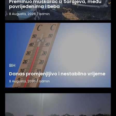
Preminuo muškarac iz Sarajeva, među
povrijeđenima i beba
8 Augusta, 2026
/
admin
BiH
Danas promjenjljivo i nestabilno vrijeme
8 Augusta, 2026
/
admin