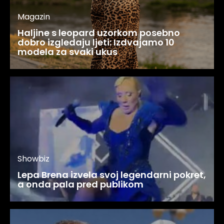
Magazin
Haljine s leopard uzorkom posebno
dobro izgledaju ljeti: Izdvajamo 10
modela za svaki ukus
Showbiz
Lepa Brena izvela svoj legendarni pokret,
a onda pala pred publikom