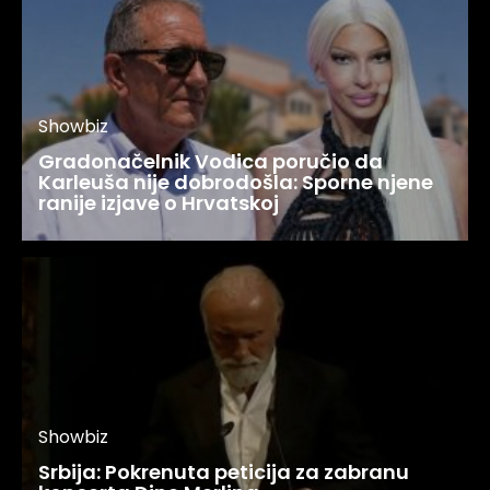
Showbiz
Gradonačelnik Vodica poručio da
Karleuša nije dobrodošla: Sporne njene
ranije izjave o Hrvatskoj
Showbiz
Srbija: Pokrenuta peticija za zabranu