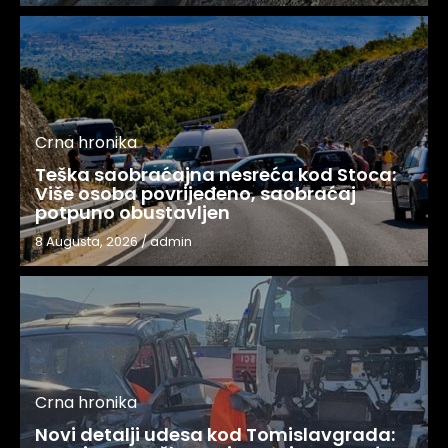
Crna hronika
Teška saobraćajna nesreća kod Stoca:
Više osoba povrijeđeno, saobraćaj
potpuno obustavljen
8 Augusta, 2026
/
admin
Crna hronika
Novi detalji udesa kod Tomislavgrada: