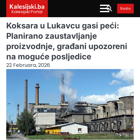
Skip
Kalesijski.ba
Radio
to
Kalesijski Portal
content
Koksara u Lukavcu gasi peći:
Planirano zaustavljanje
proizvodnje, građani upozoreni
na moguće posljedice
22 Februara, 2026