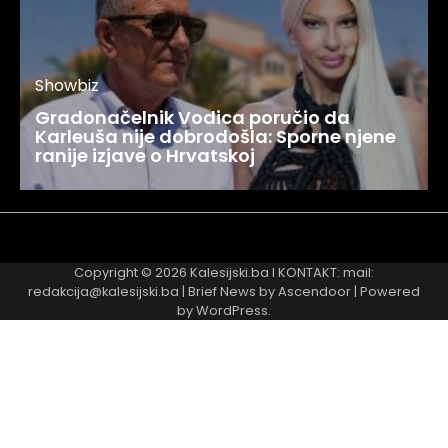
Showbiz
Gradonačelnik Vodica poručio da
Karleuša nije dobrodošla: Sporne njene
ranije izjave o Hrvatskoj
Najnovije
Najčitanije
Copyright © 2026
Kalesijski.ba
I KONTAKT: mail:
redakcija@kalesijski.ba | Brief News by
Ascendoor
| Powered
by
WordPress
.