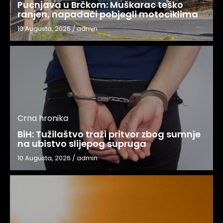
Pucnjava u Brčkom: Muškarac teško
ranjen, napadači pobjegli motociklima
10 Augusta, 2026
/
admin
Crna hronika
BiH: Tužilaštvo traži pritvor zbog sumnje
na ubistvo slijepog supruga
10 Augusta, 2026
/
admin