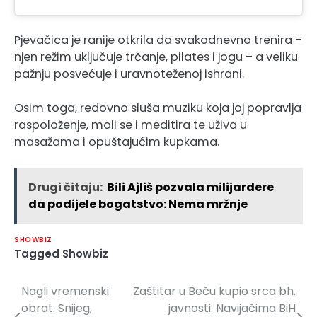
Pjevačica je ranije otkrila da svakodnevno trenira –
njen režim uključuje trčanje, pilates i jogu – a veliku
pažnju posvećuje i uravnoteženoj ishrani.
Osim toga, redovno sluša muziku koja joj popravlja
raspoloženje, moli se i meditira te uživa u
masažama i opuštajućim kupkama.
Drugi čitaju:
Bili Ajliš pozvala milijardere
da podijele bogatstvo: Nema mržnje
SHOWBIZ
Tagged
Showbiz
Nagli vremenski
Zaštitar u Beču kupio srca bh.
Navigacija
obrat: Snijeg,
javnosti: Navijačima BiH