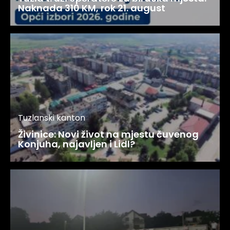
Naknada 310 KM, rok 21. august
Tuzlanski kanton
Živinice: Novi život na mjestu čuvenog
Konjuha, najavljen i Lidl?