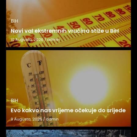
BiH
Novi val ekstremnih vrućina stiže u BiH
10 Augusta, 2026
/
admin
BiH
Evo kakvo nas vrijeme očekuje do srijede
9 Augusta, 2026
/
admin