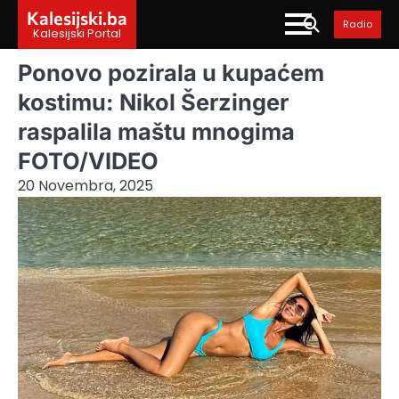
Skip
Kalesijski.ba
Radio
to
Kalesijski Portal
content
Ponovo pozirala u kupaćem
kostimu: Nikol Šerzinger
raspalila maštu mnogima
FOTO/VIDEO
20 Novembra, 2025