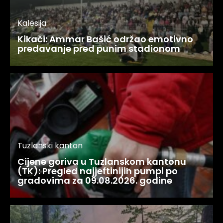
Kalesija
Kikači: Ammar Bašić održao emotivno
predavanje pred punim stadionom
Tuzlanski kanton
Cijene goriva u Tuzlanskom kantonu
(TK): Pregled najjeftinijih pumpi po
gradovima za 09.08.2026. godine