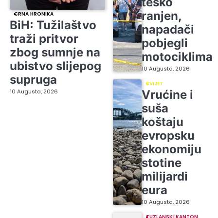
teško
ranjen,
CRNA HRONIKA
BiH: Tužilaštvo
napadači
traži pritvor
pobjegli
zbog sumnje na
motociklima
ubistvo slijepog
10 Augusta, 2026
supruga
SVIJET
10 Augusta, 2026
Vrućine i
suša
koštaju
evropsku
ekonomiju
stotine
milijardi
eura
10 Augusta, 2026
TUZLANSKI KANTON