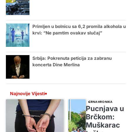
Primljen u bolnicu sa 6,2 promila alkohola u
krvi: “Ne pamtim ovakav slučaj”
Srbija: Pokrenuta peticija za zabranu
koncerta Dine Merlina
Najnovije Vijesti
CRNA HRONIKA
Pucnjava u
Brčkom:
Muškarac