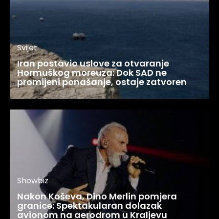
Svijet
Iran postavio uslove za otvaranje
Hormuškog moreuza: Dok SAD ne
promijeni ponašanje, ostaje zatvoren
Showbiz
Nakon Koševa, Dino Merlin pomjera
granice: Spektakularan dolazak
avionom na aerodrom u Kraljevu