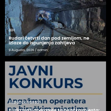
BiH
Rudari četvrti dan pod zemljom, ne
izlaze do ispunjenja zahtjeva
9 Augusta, 2026
/
admin
Tuzlanski kanton
Tuzla traži operatere za biračka mjesta: