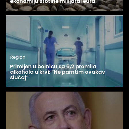
ekonomiju stotine milijardi eura
Region
Primljen u bolnicu sa 6,2 promila
alkohola u krvi: “Ne pamtim ovakav
slučaj”