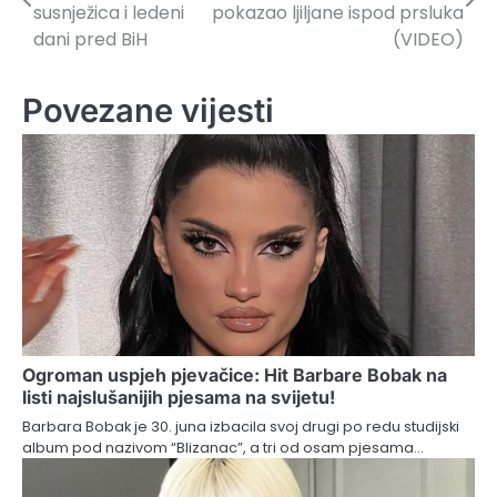
članaka
susnježica i ledeni
pokazao ljiljane ispod prsluka
dani pred BiH
(VIDEO)
Povezane vijesti
Ogroman uspjeh pjevačice: Hit Barbare Bobak na
listi najslušanijih pjesama na svijetu!
Barbara Bobak je 30. juna izbacila svoj drugi po redu studijski
album pod nazivom “Blizanac”, a tri od osam pjesama…