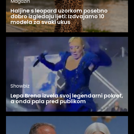
Magazin
Haljine s leopard uzorkom posebno
dobro izgledaju ljeti: Izdvajamo 10
modela za svaki ukus
Showbiz
Lepa Brena izvela svoj legendarni pokret,
a onda pala pred publikom