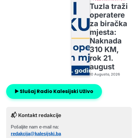
Tuzla traži
operatere
za biračka
mjesta:
Naknada
310 KM,
rok 21.
august
10 Augusta, 2026
▶️ Slušaj Radio Kalesijski Uživo
📬 Kontakt redakcije
Pošaljite nam e-mail na:
redakcija@kalesijski.ba