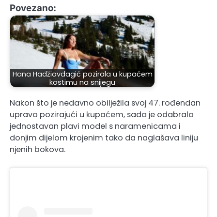
Povezano:
Hana Hadžiavdagić pozirala u kupaćem
kostimu na snijegu
Nakon što je nedavno obilježila svoj 47. rođendan
upravo pozirajući u kupaćem, sada je odabrala
jednostavan plavi model s naramenicama i
donjim dijelom krojenim tako da naglašava liniju
njenih bokova.