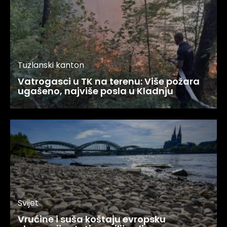
Tuzlanski kanton
Vatrogasci u TK na terenu: Više požara
ugašeno, najviše posla u Kladnju
Svijet
Vrućine i suša koštaju evropsku