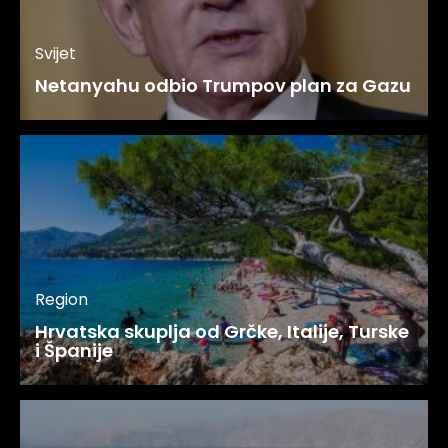
Svijet
Netanyahu odbio Trumpov plan za Gazu
Region
Hrvatska skuplja od Grčke, Italije, Turske
i Španije