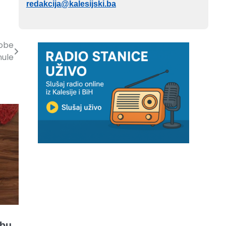
redakcija@kalesijski.ba
sobe
nule
ebu