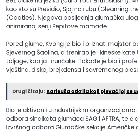
Bez dlake na jeziku (Curb Your Enthusiasm). M
kao što su Presidio, Sjaj na rubu (Gleaming t
(Cooties). Njegova posljednja glumačka uloga 
animiranoj seriji Pepitove mamade.
Pored glume, Kvong je bio i priznati majstor bo
Sjevernog Šaolina, a trenirao je i kineske kat
toljage, koplja i nunčake. Takođe je bio i pro
vještina, diska, brejkdensa i savremenog ples
Drugi čitaju:
Karleuša otkrila koji pjevač joj se
Bio je aktivan i u industrijskim organizacijama
odbora sindikata glumaca SAG i AFTRA, te čla
Izvršnog odbora Glumačke sekcije Američke a