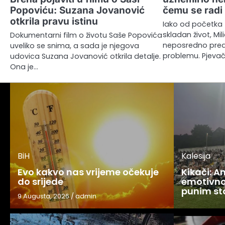
Popoviću: Suzana Jovanović
čemu se radi
otkrila pravu istinu
Iako od početka 
skladan život, Mi
Dokumentarni film o životu Saše Popovića
neposredno pred
uveliko se snima, a sada je njegova
problemu. Pjevač
udovica Suzana Jovanović otkrila detalje.
Ona je…
BiH
Kalesija
Evo kakvo nas vrijeme očekuje
Kikači: 
do srijede
emotivno
punim s
9 Augusta, 2026
/
admin