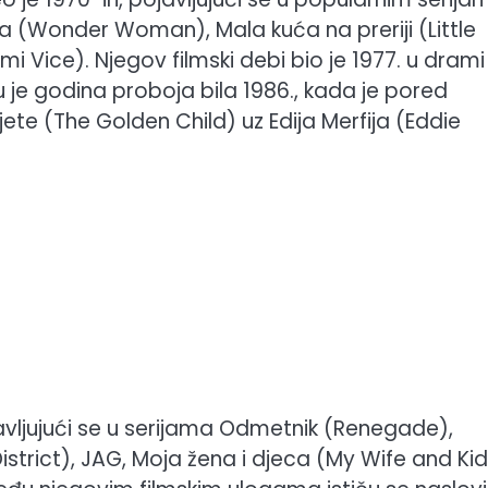
 (Wonder Woman), Mala kuća na preriji (Little
mi Vice). Njegov filmski debi bio je 1977. u drami
u je godina proboja bila 1986., kada je pored
jete (The Golden Child) uz Edija Merfija (Eddie
javljujući se u serijama Odmetnik (Renegade),
istrict), JAG, Moja žena i djeca (My Wife and Kid