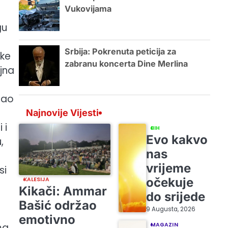
Vukovijama
gu
Srbija: Pokrenuta peticija za
ike
zabranu koncerta Dine Merlina
ejna
gao
Najnovije Vijesti
 i
BIH
Evo kakvo
,
nas
vrijeme
si
očekuje
KALESIJA
Kikači: Ammar
do srijede
Bašić održao
9 Augusta, 2026
emotivno
ma
MAGAZIN