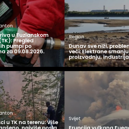
kanton
oriva u Tuzlanskom
Region
(TK): Pregled
ijih pumpi po
Dunav sve niži, proble
a za 09.08.2026.
veći: Elektrane smanju
proizvodnju, industrija
kanton
Svijet
i u TK na terenu: Više
gašeno, najviše posla
Erupcija vulkana Fueg