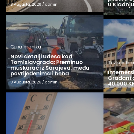
u Kladnj
8 Augusta, 2026
/
admin
Crna hronika
Novi detalji udesa kod
Tomislavgrada: Preminuo
Tuzlanski 
muškarac iz Sarajeva, među
Internets
povrijeđenima i beba
Građani o
8 Augusta, 2026
/
admin
40.000 K