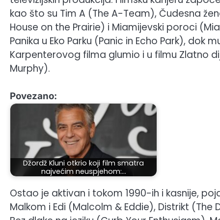
kao što su Tim A (The A-Team), Čudesna žena
House on the Prairie) i Miamijevski poroci (Mia
Panika u Eko Parku (Panic in Echo Park), dok m
Karpenterovog filma glumio i u filmu Zlatno di
Murphy).
Povezano:
Džordž Kluni otkrio koji film smatra
najvećim neuspjehom:…
Ostao je aktivan i tokom 1990-ih i kasnije, po
Malkom i Edi (Malcolm & Eddie), Distrikt (The D