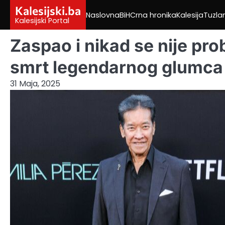
Skip
Kalesijski.ba
Naslovna
BiH
Crna hronika
Kalesija
Tuzla
to
Kalesijski Portal
content
Zaspao i nikad se nije prob
smrt legendarnog glumca
31 Maja, 2025