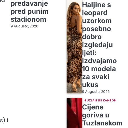
predavanje
Haljine s
pred punim
leopard
stadionom
uzorkom
9 Augusta, 2026
posebno
dobro
izgledaju
ljeti:
Izdvajamo
10 modela
za svaki
ukus
9 Augusta, 2026
TUZLANSKI KANTON
Cijene
goriva u
s) i
Tuzlanskom