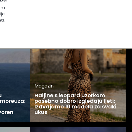
gom
je.
na…
Magazin
a
Haljine s leopard uzorkom
 moreuza:
posebno dobro izgledaju ljeti:
Izdvajamo 10 modela za svaki
voren
ukus