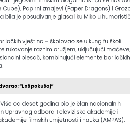
eđu njegovim filmskim ulogama ističu se naslovi
he Cube), Papirni zmajevi (Paper Dragons) i Groz
bila je posuđivanje glasa liku Miko u humoristi
rilačkih vještina – školovao se u kung fu školi
e te rukovanje raznim oružjem, uključujući mačeve
fesionalni plesač, kombinujući elemente borilačkih
a.
 udvarao: “Loš pokušaj”
. Više od deset godina bio je član nacionalnih
n Upravnog odbora Televizijske akademije i
kademije filmskih umjetnosti i nauka (AMPAS).