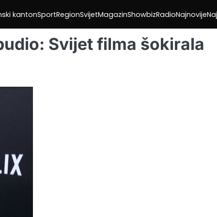
nski kanton
Sport
Region
Svijet
Magazin
Showbiz
Radio
Najnovije
Naj
udio: Svijet filma šokirala