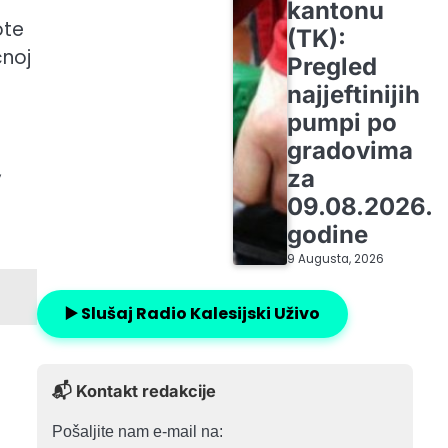
kantonu
ote
(TK):
čnoj
Pregled
najjeftinijih
pumpi po
gradovima
,
za
09.08.2026.
godine
9 Augusta, 2026
▶️ Slušaj Radio Kalesijski Uživo
📬 Kontakt redakcije
Pošaljite nam e-mail na: