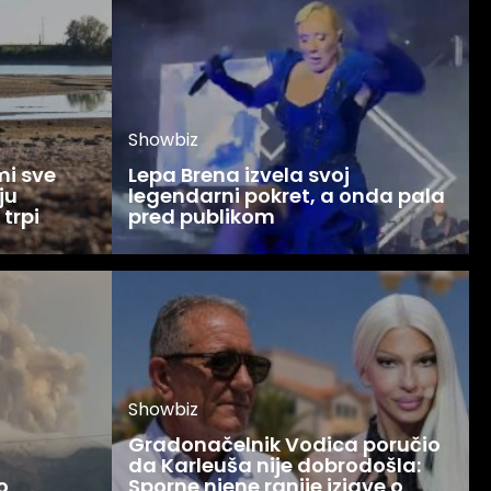
Showbiz
mi sve
Lepa Brena izvela svoj
ju
legendarni pokret, a onda pala
 trpi
pred publikom
Showbiz
Gradonačelnik Vodica poručio
da Karleuša nije dobrodošla:
o
Sporne njene ranije izjave o