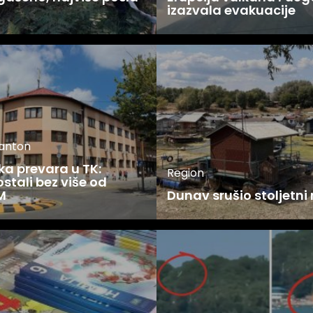
u
izazvala evakuacije
kanton
ka prevara u TK:
Region
stali bez više od
M
Dunav srušio stoljetni