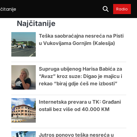
čitanije
Radio
Najčitanije
Teška saobraćajna nesreća na Pisti
u Vukovijama Gornjim (Kalesija)
Supruga ubijenog Harisa Babića za
“Avaz” kroz suze: Digao je majicu i
rekao “biraj gdje ćeš me izbosti”
Internetska prevara u TK: Građani
ostali bez više od 40.000 KM
Jutros ponovo teška nesreća u