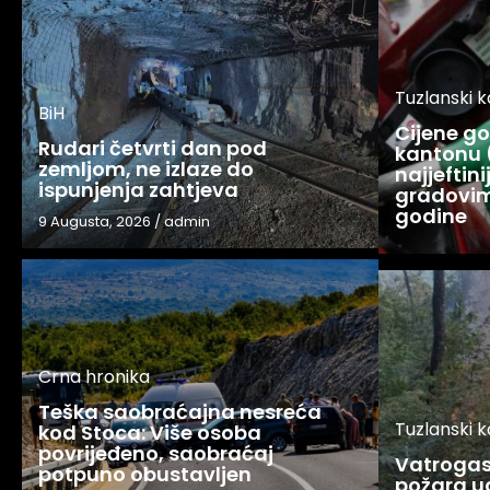
Tuzlanski 
BiH
Cijene g
Rudari četvrti dan pod
kantonu 
zemljom, ne izlaze do
najjeftin
ispunjenja zahtjeva
gradovim
godine
9 Augusta, 2026
/
admin
Crna hronika
Teška saobraćajna nesreća
Tuzlanski 
kod Stoca: Više osoba
povrijeđeno, saobraćaj
Vatrogasc
potpuno obustavljen
požara u