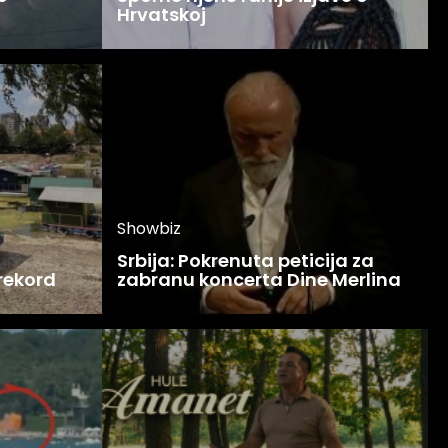
Hrvatskoj
Showbiz
Srbija: Pokrenuta peticija za
 rekord
zabranu koncerta Dine Merlina