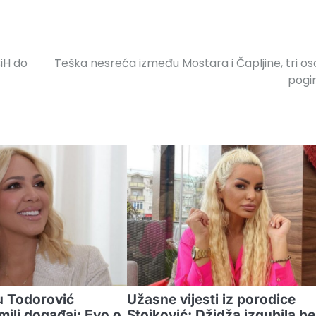
BiH do
Teška nesreća između Mostara i Čapljine, tri o
pogi
u Todorović
Užasne vijesti iz porodice
mili događaj: Evo o
Stojković: Džidža izgubila b