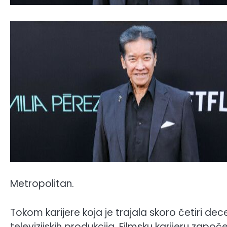
Metropolitan.
Tokom karijere koja je trajala skoro četiri dec
televizijskih produkcija. Filmsku karijeru zapo