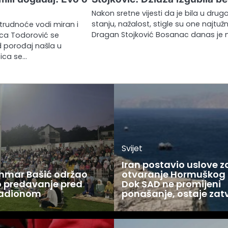
Nakon sretne vijesti da je bila u dru
stanju, nažalost, stigle su one najtužni
trudnoće vodi miran i
Dragan Stojković Bosanac danas je 
lica Todorović se
 porođaj našla u
ica se…
Svijet
Iran postavio uslove z
Ammar Bašić održao
otvaranje Hormuškog
 predavanje pred
Dok SAD ne promijeni
tadionom
ponašanje, ostaje zat