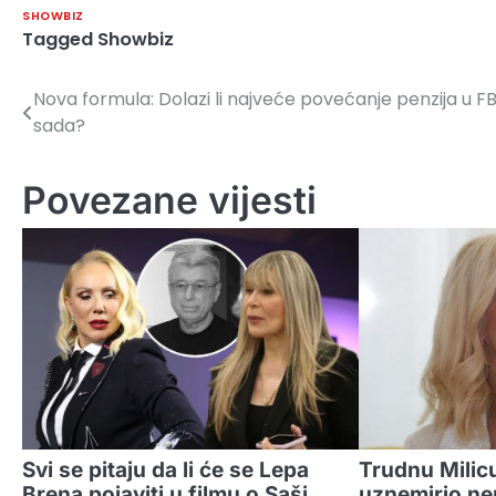
SHOWBIZ
Tagged
Showbiz
Nova formula: Dolazi li najveće povećanje penzija u F
Navigacija
sada?
članaka
Povezane vijesti
Svi se pitaju da li će se Lepa
Trudnu Milic
Brena pojaviti u filmu o Saši
uznemirio ne