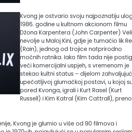
Kvong je ostvario svoju najpoznatiju ulo
1986. godine u kultnom akcionom filmu
Džona Karpentera (John Carpenter) Vel
nevolje u Maloj Kini, gdje je tumačio lik R
(Rain), jednog od trojice natprirodno
moćnih ratnika. Iako film tada nije posti
veći komercijalni uspjeh, s vremenom je
stekao kultni status – dijelom zahvaljujući
upečatljivoj glumačkoj postavi, u kojoj su
pored Kvonga, igrali i Kurt Rasel (Kurt
Russell) i Kim Katral (Kim Cattrall), preno
enije, Kvong je glumio u više od 90 filmova i
čeo je 1970-ih, pojavljujući se u popularnim serija