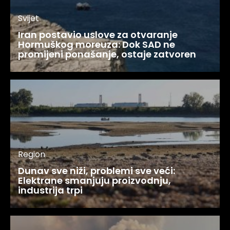
Svijet
Iran postavio uslove za otvaranje
Hormuškog moreuza: Dok SAD ne
promijeni ponašanje, ostaje zatvoren
Region
Dunav sve niži, problemi sve veći:
Elektrane smanjuju proizvodnju,
industrija trpi