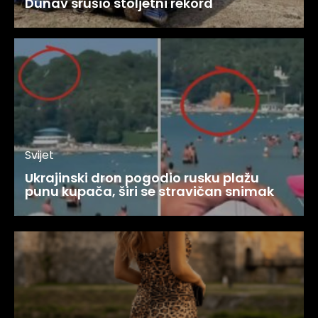
Dunav srušio stoljetni rekord
Svijet
Ukrajinski dron pogodio rusku plažu
punu kupača, širi se stravičan snimak