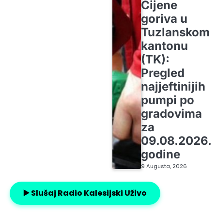
Cijene
goriva u
Tuzlanskom
kantonu
(TK):
Pregled
najjeftinijih
pumpi po
gradovima
za
09.08.2026.
godine
9 Augusta, 2026
▶️ Slušaj Radio Kalesijski Uživo