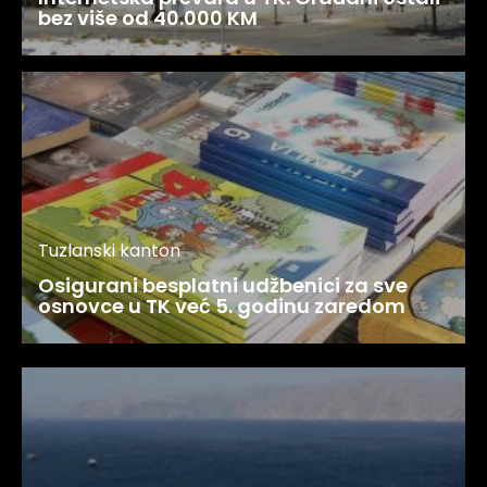
bez više od 40.000 KM
Tuzlanski kanton
Osigurani besplatni udžbenici za sve
osnovce u TK već 5. godinu zaredom