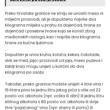
Preko hrvatske granice ne smiju se unositi meso ni
mliječni proizvodi, ali je dopušteno najviše dva
kilograma mlijeka u prahu za dojenčad, hrane za
dojenčad i posebne hrane koja se koristi zbog
medicinskih razloga, kao i najviše dva kilograma
hrane za kućne ljubimce.
Dopušten je unos kruha, kolača, keksa, čokolade,
dok se med, jaja i proizvodi od jaja, meso puževa i
žablji kraci mogu unijeti u količini do dva
kilograma po osobi.
Također, preko granice možete unijeti 4 litre vina i
16 litara piva te jednu litru jakog pića s više od 22
posto vol. alkohola (npr. votka ili džin) ili jednu litru
etilnog alkohola s 80 posto vol. alkohola ili dvije
litre “pojačanog” vina (npr. sherry ili porto) ili