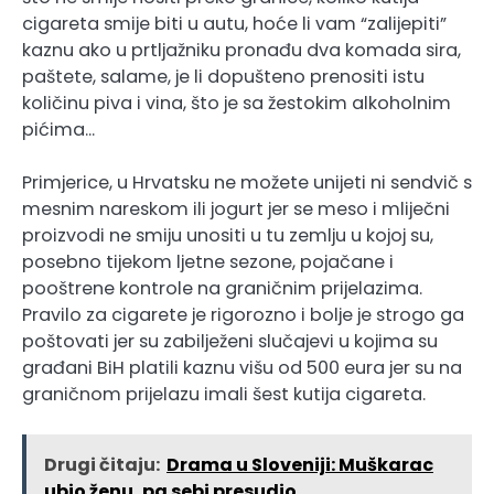
cigareta smije biti u autu, hoće li vam “zalijepiti”
kaznu ako u prtljažniku pronađu dva komada sira,
paštete, salame, je li dopušteno prenositi istu
količinu piva i vina, što je sa žestokim alkoholnim
pićima…
Primjerice, u Hrvatsku ne možete unijeti ni sendvič s
mesnim nareskom ili jogurt jer se meso i mliječni
proizvodi ne smiju unositi u tu zemlju u kojoj su,
posebno tijekom ljetne sezone, pojačane i
pooštrene kontrole na graničnim prijelazima.
Pravilo za cigarete je rigorozno i bolje je strogo ga
poštovati jer su zabilježeni slučajevi u kojima su
građani BiH platili kaznu višu od 500 eura jer su na
graničnom prijelazu imali šest kutija cigareta.
Drugi čitaju:
Drama u Sloveniji: Muškarac
ubio ženu, pa sebi presudio