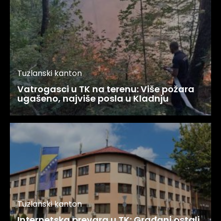
Tuzlanski kanton
Vatrogasci u TK na terenu: Više požara
ugašeno, najviše posla u Kladnju
Tuzlanski kanton
Internetska prevara u TK: Građani ostali