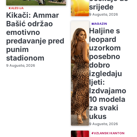
srijede
KALESIJA
Kikači: Ammar
9 Augusta, 2026
Bašić održao
MAGAZIN
Haljine s
emotivno
leopard
predavanje pred
uzorkom
punim
posebno
stadionom
dobro
9 Augusta, 2026
izgledaju
ljeti:
Izdvajamo
10 modela
za svaki
ukus
9 Augusta, 2026
TUZLANSKI KANTON