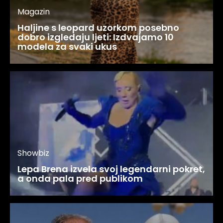
Magazin
Haljine s leopard uzorkom posebno
dobro izgledaju ljeti: Izdvajamo 10
modela za svaki ukus
Showbiz
Lepa Brena izvela svoj legendarni pokret,
a onda pala pred publikom