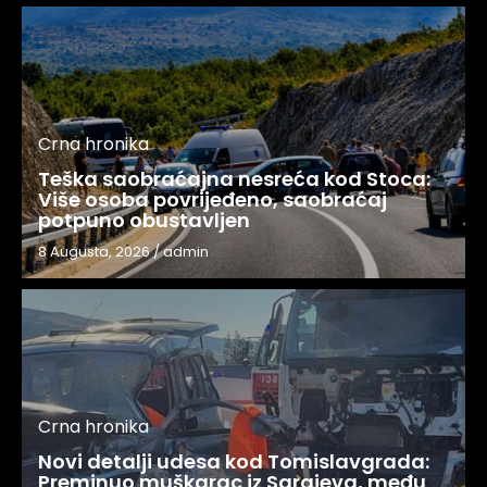
Crna hronika
Teška saobraćajna nesreća kod Stoca:
Više osoba povrijeđeno, saobraćaj
potpuno obustavljen
8 Augusta, 2026
/
admin
Crna hronika
Novi detalji udesa kod Tomislavgrada:
Preminuo muškarac iz Sarajeva, među