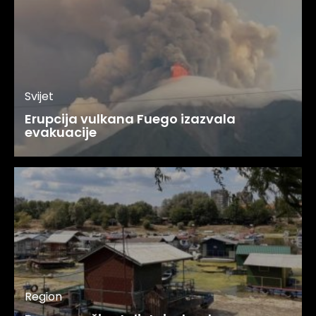
Svijet
Erupcija vulkana Fuego izazvala
evakuacije
Region