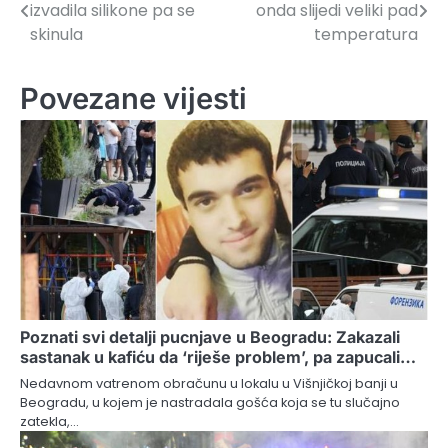
izvadila silikone pa se
onda slijedi veliki pad
članaka
skinula
temperatura
Povezane vijesti
Poznati svi detalji pucnjave u Beogradu: Zakazali
sastanak u kafiću da ‘riješe problem’, pa zapucali…
Nedavnom vatrenom obračunu u lokalu u Višnjičkoj banji u
Beogradu, u kojem je nastradala gošća koja se tu slučajno
zatekla,…