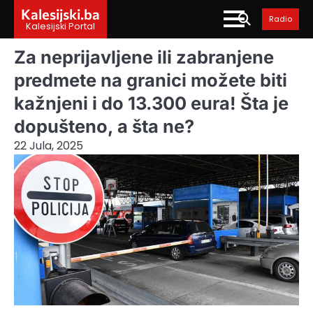
Skip
Kalesijski.ba
Radio
to
Kalesijski Portal
content
Za neprijavljene ili zabranjene
predmete na granici možete biti
kažnjeni i do 13.300 eura! Šta je
dopušteno, a šta ne?
22 Jula, 2025