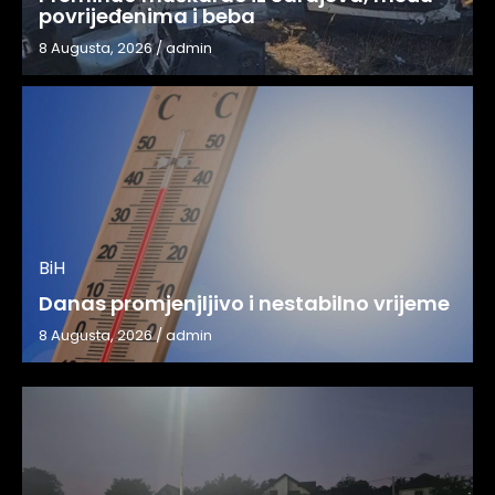
povrijeđenima i beba
8 Augusta, 2026
/
admin
BiH
Danas promjenjljivo i nestabilno vrijeme
8 Augusta, 2026
/
admin