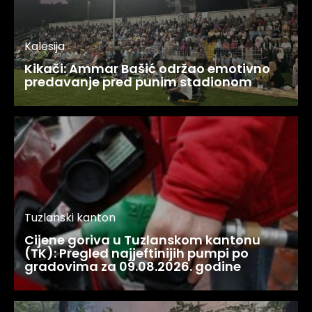
Kalesija
Kikači: Ammar Bašić održao emotivno
predavanje pred punim stadionom
Tuzlanski kanton
Cijene goriva u Tuzlanskom kantonu
(TK): Pregled najjeftinijih pumpi po
gradovima za 09.08.2026. godine