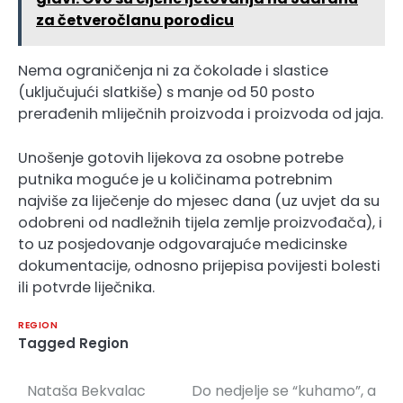
za četveročlanu porodicu
Nema ograničenja ni za čokolade i slastice
(uključujući slatkiše) s manje od 50 posto
prerađenih mliječnih proizvoda i proizvoda od jaja.
Unošenje gotovih lijekova za osobne potrebe
putnika moguće je u količinama potrebnim
najviše za liječenje do mjesec dana (uz uvjet da su
odobreni od nadležnih tijela zemlje proizvođača), i
to uz posjedovanje odgovarajuće medicinske
dokumentacije, odnosno prijepisa povijesti bolesti
ili potvrde liječnika.
REGION
Tagged
Region
Nataša Bekvalac
Do nedjelje se “kuhamo”, a
Navigacija