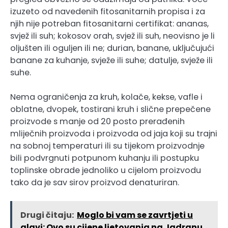
izuzeto od navedenih fitosanitarnih propisa i za
njih nije potreban fitosanitarni certifikat: ananas,
svjež ili suh; kokosov orah, svjež ili suh, neovisno je li
oljušten ili oguljen ili ne; durian, banane, uključujući
banane za kuhanje, svježe ili suhe; datulje, svježe ili
suhe.
Nema ograničenja za kruh, kolače, kekse, vafle i
oblatne, dvopek, tostirani kruh i slične prepečene
proizvode s manje od 20 posto prerađenih
mliječnih proizvoda i proizvoda od jaja koji su trajni
na sobnoj temperaturi ili su tijekom proizvodnje
bili podvrgnuti potpunom kuhanju ili postupku
toplinske obrade jednoliko u cijelom proizvodu
tako da je sav sirov proizvod denaturiran.
Drugi čitaju:
Moglo bi vam se zavrtjeti u
glavi: Ovo su cijene ljetovanja na Jadranu