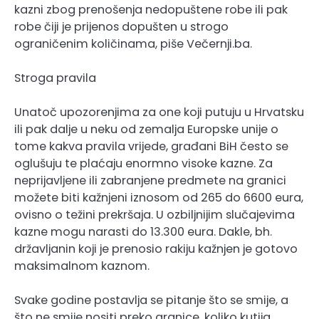
kazni zbog prenošenja nedopuštene robe ili pak
robe čiji je prijenos dopušten u strogo
ograničenim količinama, piše Večernji.ba.
Stroga pravila
Unatoč upozorenjima za one koji putuju u Hrvatsku
ili pak dalje u neku od zemalja Europske unije o
tome kakva pravila vrijede, građani BiH često se
oglušuju te plaćaju enormno visoke kazne. Za
neprijavljene ili zabranjene predmete na granici
možete biti kažnjeni iznosom od 265 do 6600 eura,
ovisno o težini prekršaja. U ozbiljnijim slučajevima
kazne mogu narasti do 13.300 eura. Dakle, bh.
državljanin koji je prenosio rakiju kažnjen je gotovo
maksimalnom kaznom.
Svake godine postavlja se pitanje što se smije, a
što ne smije nositi preko granice, koliko kutija