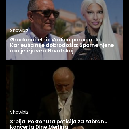
Showbiz
Gradonačelnik Vodica poručio da
Karleuša nije dobrodošla: Sporne njene
ranije izjave o Hrvatskoj
Showbiz
Srbija: Pokrenuta peticija za zabranu
koncerta Dine Merlina