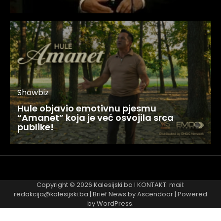
Showbiz
Hule objavio emotivnu pjesmu
“Amanet” koja je već osvojila srca
publike!
Najnovije
Najčitanije
Copyright © 2026
Kalesijski.ba
I KONTAKT: mail:
redakcija@kalesijski.ba | Brief News by
Ascendoor
| Powered
by
WordPress
.