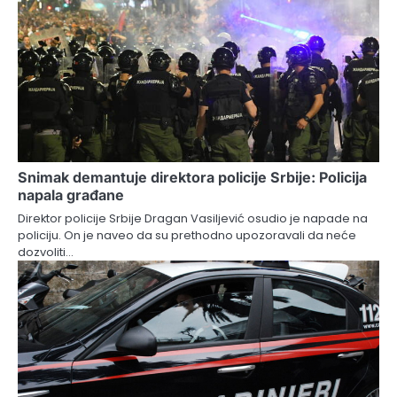
Snimak demantuje direktora policije Srbije: Policija
napala građane
Direktor policije Srbije Dragan Vasiljević osudio je napade na
policiju. On je naveo da su prethodno upozoravali da neće
dozvoliti…