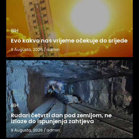
BiH
Evo kakvo nas vrijeme očekuje do srijede
9 Augusta, 2026
/
admin
BiH
Rudari četvrti dan pod zemljom, ne
izlaze do ispunjenja zahtjeva
9 Augusta, 2026
/
admin