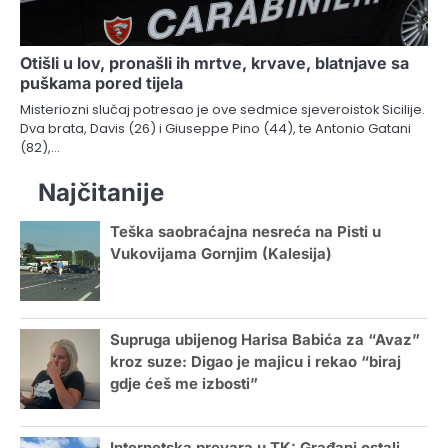
Otišli u lov, pronašli ih mrtve, krvave, blatnjave sa
puškama pored tijela
Misteriozni slučaj potresao je ove sedmice sjeveroistok Sicilije.
Dva brata, Davis (26) i Giuseppe Pino (44), te Antonio Gatani
(82),…
Najčitanije
Teška saobraćajna nesreća na Pisti u
Vukovijama Gornjim (Kalesija)
Supruga ubijenog Harisa Babića za “Avaz”
kroz suze: Digao je majicu i rekao “biraj
gdje ćeš me izbosti”
Internetska prevara u TK: Građani ostali