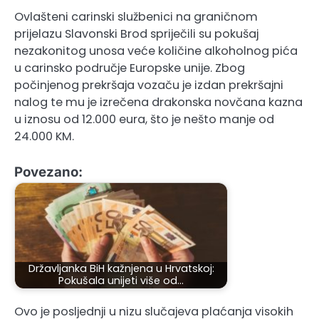
Ovlašteni carinski službenici na graničnom
prijelazu Slavonski Brod spriječili su pokušaj
nezakonitog unosa veće količine alkoholnog pića
u carinsko područje Europske unije. Zbog
počinjenog prekršaja vozaču je izdan prekršajni
nalog te mu je izrečena drakonska novčana kazna
u iznosu od 12.000 eura, što je nešto manje od
24.000 KM.
Povezano:
Državljanka BiH kažnjena u Hrvatskoj:
Pokušala unijeti više od…
Ovo je posljednji u nizu slučajeva plaćanja visokih