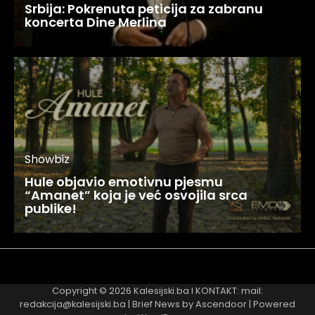
Srbija: Pokrenuta peticija za zabranu
koncerta Dine Merlina
Showbiz
Hule objavio emotivnu pjesmu
“Amanet” koja je već osvojila srca
publike!
Najnovije
Najčitanije
Copyright © 2026
Kalesijski.ba
I KONTAKT: mail:
redakcija@kalesijski.ba | Brief News by
Ascendoor
| Powered