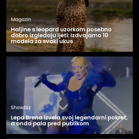
Magazin
Haljine s leopard uzorkom posebno
dobro izgledaju ljeti: Izdvajamo 10
modela za svaki ukus
Showbiz
Lepa Brena izvela svoj legendarni pokret,
a onda pala pred publikom