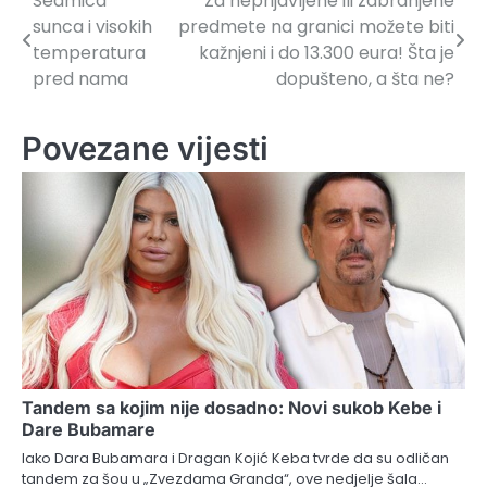
Sedmica
Za neprijavljene ili zabranjene
Navigacija
sunca i visokih
predmete na granici možete biti
članaka
temperatura
kažnjeni i do 13.300 eura! Šta je
pred nama
dopušteno, a šta ne?
Povezane vijesti
Tandem sa kojim nije dosadno: Novi sukob Kebe i
Dare Bubamare
Iako Dara Bubamara i Dragan Kojić Keba tvrde da su odličan
tandem za šou u „Zvezdama Granda“, ove nedjelje šala…