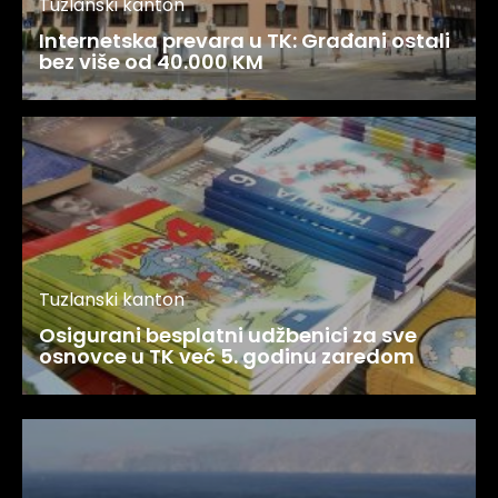
Tuzlanski kanton
Internetska prevara u TK: Građani ostali
bez više od 40.000 KM
Tuzlanski kanton
Osigurani besplatni udžbenici za sve
osnovce u TK već 5. godinu zaredom