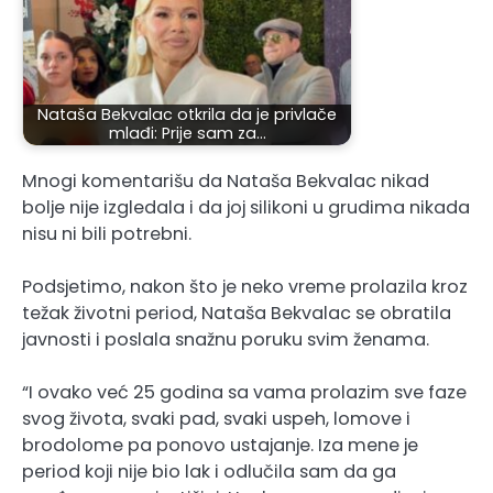
Nataša Bekvalac otkrila da je privlače
mlađi: Prije sam za…
Mnogi komentarišu da Nataša Bekvalac nikad
bolje nije izgledala i da joj silikoni u grudima nikada
nisu ni bili potrebni.
Podsjetimo, nakon što je neko vreme prolazila kroz
težak životni period, Nataša Bekvalac se obratila
javnosti i poslala snažnu poruku svim ženama.
“I ovako već 25 godina sa vama prolazim sve faze
svog života, svaki pad, svaki uspeh, lomove i
brodolome pa ponovo ustajanje. Iza mene je
period koji nije bio lak i odlučila sam da ga