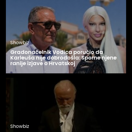
Showbiz
Gradonačelnik Vodica poručio da
Karleuša nije dobrodošla: Sporne njene
ranije izjave o Hrvatskoj
Showbiz