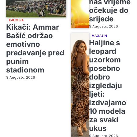
nas vrijeme
očekuje do
srijede
KALESIJA
Kikači: Ammar
9 Augusta, 2026
Bašić održao
MAGAZIN
Haljine s
emotivno
leopard
predavanje pred
uzorkom
punim
posebno
stadionom
dobro
9 Augusta, 2026
izgledaju
ljeti:
Izdvajamo
10 modela
za svaki
ukus
9 Augusta, 2026