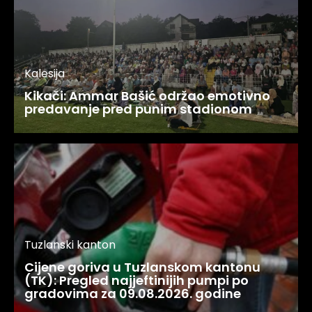
Kalesija
Kikači: Ammar Bašić održao emotivno
predavanje pred punim stadionom
Tuzlanski kanton
Cijene goriva u Tuzlanskom kantonu
(TK): Pregled najjeftinijih pumpi po
gradovima za 09.08.2026. godine