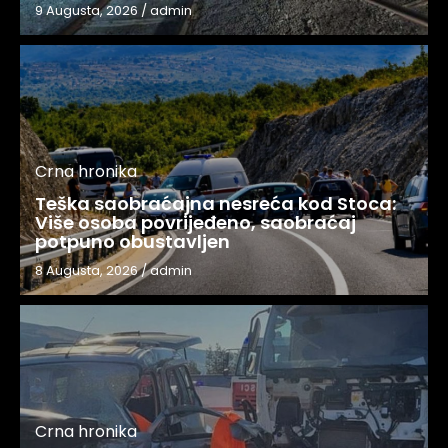
9 Augusta, 2026
/
admin
Crna hronika
Teška saobraćajna nesreća kod Stoca:
Više osoba povrijeđeno, saobraćaj
potpuno obustavljen
8 Augusta, 2026
/
admin
Crna hronika