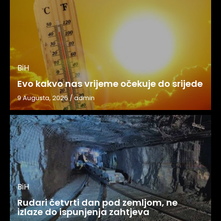
BiH
Evo kakvo nas vrijeme očekuje do srijede
9 Augusta, 2026
/
admin
BiH
Rudari četvrti dan pod zemljom, ne
izlaze do ispunjenja zahtjeva