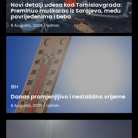
Novi detalji udesa kod Tomislavgrada:
Preminuo muškarac iz Sarajeva, među
povrijeđenima i beba
8 Augusta, 2026
/
admin
BiH
Danas promjenjljivo i nestabilno vrijeme
8 Augusta, 2026
/
admin