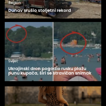
Region
Dunav srušio stoljetni rekord
Svijet
Ukrajinski dron pogodio rusku plažu
punu kupača, širi se stravičan snimak