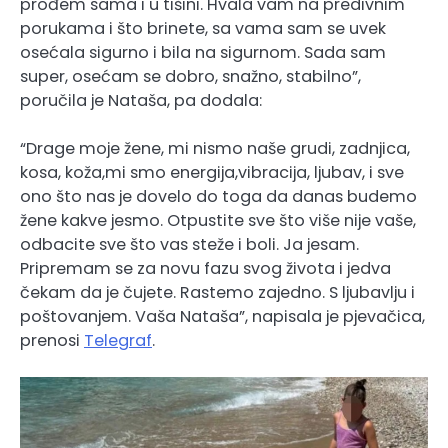
prođem sama i u tišini. Hvala vam na predivnim
porukama i što brinete, sa vama sam se uvek
osećala sigurno i bila na sigurnom. Sada sam
super, osećam se dobro, snažno, stabilno”,
poručila je Nataša, pa dodala:
“Drage moje žene, mi nismo naše grudi, zadnjica,
kosa, koža,mi smo energija,vibracija, ljubav, i sve
ono što nas je dovelo do toga da danas budemo
žene kakve jesmo. Otpustite sve što više nije vaše,
odbacite sve što vas steže i boli. Ja jesam.
Pripremam se za novu fazu svog života i jedva
čekam da je čujete. Rastemo zajedno. S ljubavlju i
poštovanjem. Vaša Nataša”, napisala je pjevačica,
prenosi
Telegraf
.