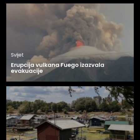
Svijet
Erupcija vulkana Fuego izazvala
evakuacije