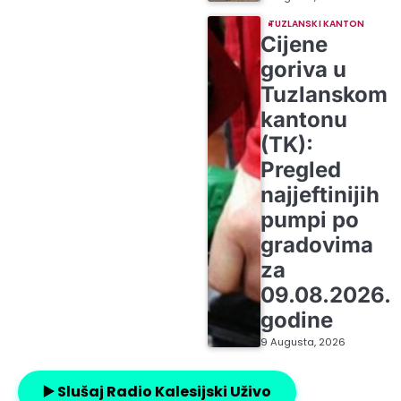
TUZLANSKI KANTON
Cijene
goriva u
Tuzlanskom
kantonu
(TK):
Pregled
najjeftinijih
pumpi po
gradovima
za
09.08.2026.
godine
9 Augusta, 2026
▶️ Slušaj Radio Kalesijski Uživo