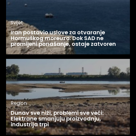
Svijet
Iran postavio uslove za otvaranje
Hormuškog moreuza: Dok SAD ne
promijeni ponašanje, ostaje zatvoren
Region
Dunav sve niži, problemi sve veći:
Elektrane smanjuju proizvodnju,
industrija trpi