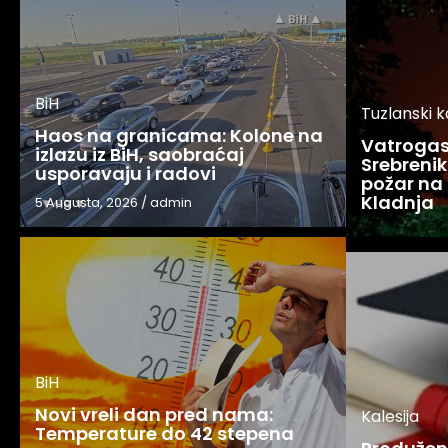
BiH
Tuzlanski 
Haos na granicama: Kolone na
Vatrogasc
izlazu iz BiH, saobraćaj
Srebreniku
usporavaju i radovi
požar na 
Kladnja
5 Augusta, 2026
/
admin
BiH
Novi vreli dan pred nama:
Kalesija
Temperature do 42 stepena