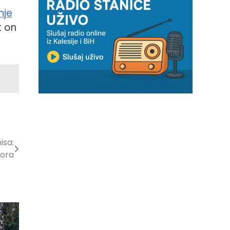
nje
t on
isa:
tora