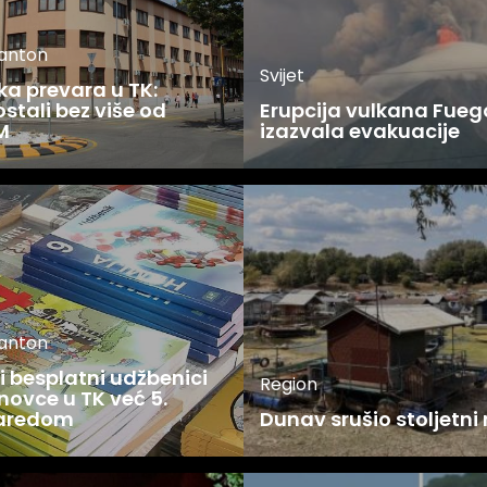
kanton
Svijet
ka prevara u TK:
stali bez više od
Erupcija vulkana Fueg
M
izazvala evakuacije
kanton
 besplatni udžbenici
Region
novce u TK već 5.
zaredom
Dunav srušio stoljetni