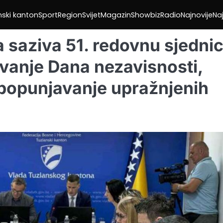
nski kanton
Sport
Region
Svijet
Magazin
Showbiz
Radio
Najnovije
Naj
 saziva 51. redovnu sjednic
vanje Dana nezavisnosti,
i popunjavanje upražnjenih