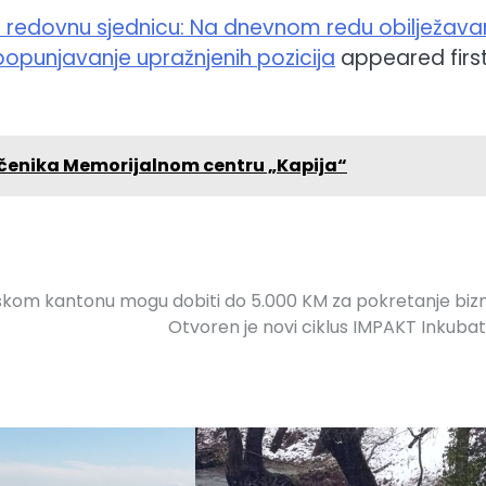
. redovnu sjednicu: Na dnevnom redu obilježava
 popunjavanje upražnjenih pozicija
appeared firs
čenika Memorijalnom centru „Kapija“
skom kantonu mogu dobiti do 5.000 KM za pokretanje bizn
Otvoren je novi ciklus IMPAKT Inkuba