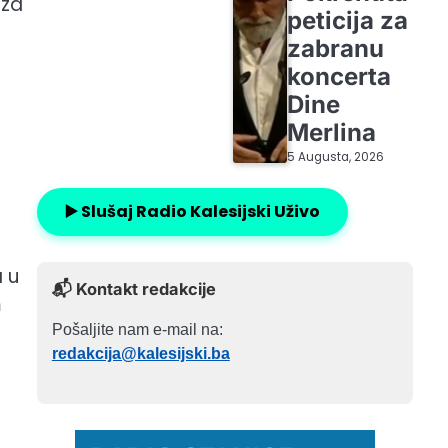
 za
peticija za
zabranu
koncerta
Dine
Merlina
5 Augusta, 2026
▶️ Slušaj Radio Kalesijski Uživo
 u
📬 Kontakt redakcije
m
Pošaljite nam e-mail na:
redakcija@kalesijski.ba