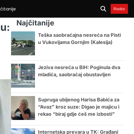
čitanije
Radio
Najčitanije
u:
Teška saobraćajna nesreća na Pisti
u Vukovijama Gornjim (Kalesija)
Jeziva nesreća u BiH: Poginula dva
mladića, saobraćaj obustavljen
Supruga ubijenog Harisa Babića za
“Avaz” kroz suze: Digao je majicu i
rekao “biraj gdje ćeš me izbosti”
Internetska prevara u TK: Građani