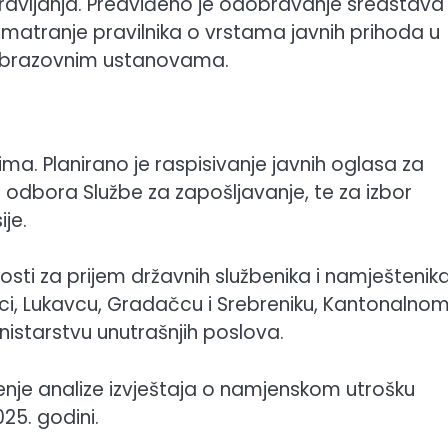
pravljanja. Predviđeno je odobravanje sredstava
azmatranje pravilnika o vrstama javnih prihoda u
m obrazovnim ustanovama.
ima. Planirano je raspisivanje javnih oglasa za
odbora Službe za zapošljavanje, te za izbor
je.
ti za prijem državnih službenika i namještenika
i, Lukavcu, Gradačcu i Srebreniku, Kantonalno
inistarstvu unutrašnjih poslova.
nje analize izvještaja o namjenskom utrošku
25. godini.