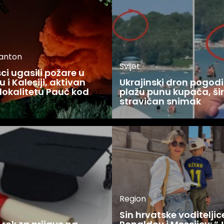
kanton
Svijet
i ugasili požare u
 i Kalesiji, aktivan
Ukrajinski dron pogodi
lokalitetu Pauč kod
plažu punu kupača, šir
stravičan snimak
Region
Sin hrvatske voditelji