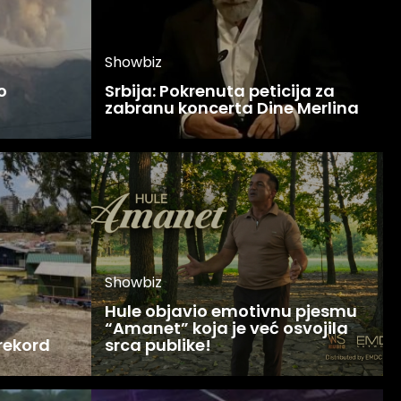
Showbiz
o
Srbija: Pokrenuta peticija za
zabranu koncerta Dine Merlina
Showbiz
Hule objavio emotivnu pjesmu
“Amanet” koja je već osvojila
 rekord
srca publike!