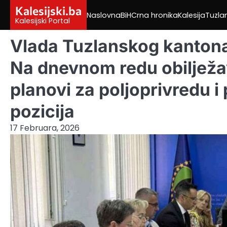
Skip
Kalesijski.ba
Naslovna
BiH
Crna hronika
Kalesija
Tuzla
to
Kalesijski Portal
content
Vlada Tuzlanskog kantona
Na dnevnom redu obilježa
planovi za poljoprivredu 
pozicija
17 Februara, 2026