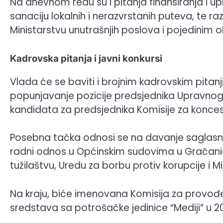
Na dnevnom redu su i pitanja finansiranja i u
sanaciju lokalnih i nerazvrstanih puteva, te r
Ministarstvu unutrašnjih poslova i pojedini
Kadrovska pitanja i javni konkursi
Vlada će se baviti i brojnim kadrovskim pitanj
popunjavanje pozicije predsjednika Upravnog 
kandidata za predsjednika Komisije za koncesi
Posebna tačka odnosi se na davanje saglasnos
radni odnos u Općinskim sudovima u Gračanic
tužilaštvu, Uredu za borbu protiv korupcije i M
Na kraju, biće imenovana Komisija za provođe
sredstava sa potrošačke jedinice “Mediji” u 20