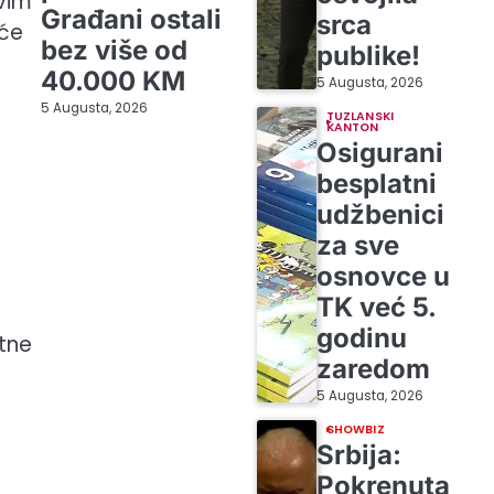
rvim
Građani ostali
srca
 će
bez više od
publike!
40.000 KM
5 Augusta, 2026
5 Augusta, 2026
TUZLANSKI
KANTON
Osigurani
besplatni
udžbenici
za sve
osnovce u
TK već 5.
godinu
etne
zaredom
5 Augusta, 2026
SHOWBIZ
Srbija:
Pokrenuta