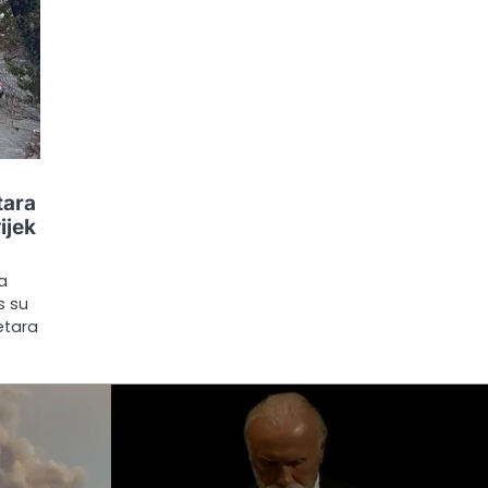
tara
ijek
na
s su
etara