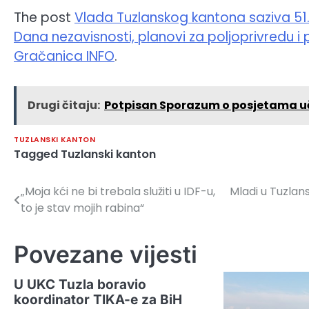
The post
Vlada Tuzlanskog kantona saziva 51
Dana nezavisnosti, planovi za poljoprivredu i
Gračanica INFO
.
Drugi čitaju:
Potpisan Sporazum o posjetama u
TUZLANSKI KANTON
Tagged
Tuzlanski kanton
„Moja kći ne bi trebala služiti u IDF-u,
Mladi u Tuzlan
Navigacija
to je stav mojih rabina“
članaka
Povezane vijesti
U UKC Tuzla boravio
koordinator TIKA-e za BiH