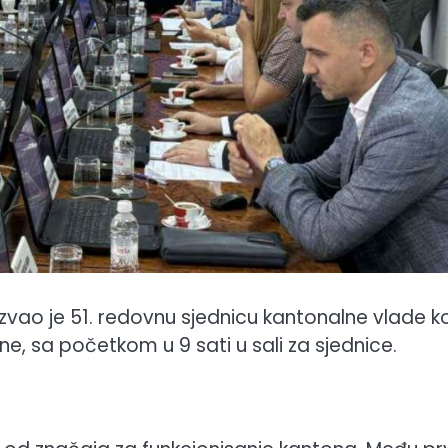
azvao je 51. redovnu sjednicu kantonalne vlade k
ne, sa početkom u 9 sati u sali za sjednice.