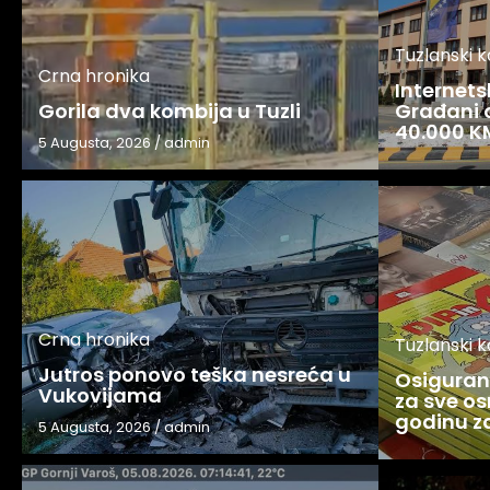
Tuzlanski 
Crna hronika
Internets
Gorila dva kombija u Tuzli
Građani o
40.000 K
5 Augusta, 2026
/
admin
Crna hronika
Tuzlanski 
Jutros ponovo teška nesreća u
Osigurani
Vukovijama
za sve os
godinu 
5 Augusta, 2026
/
admin