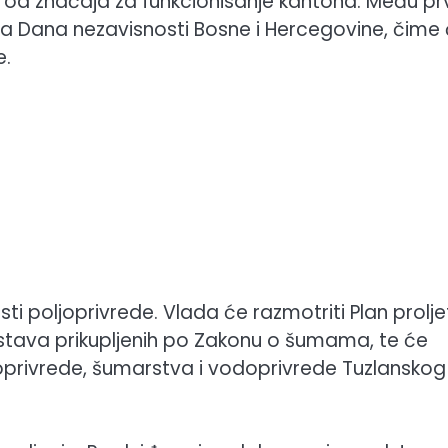
ja od značaja za funkcionisanje kantona. Među p
a Dana nezavisnosti Bosne i Hercegovine, čime
e.
asti poljoprivrede. Vlada će razmotriti Plan prolj
stava prikupljenih po Zakonu o šumama, te će
ljoprivrede, šumarstva i vodoprivrede Tuzlanskog