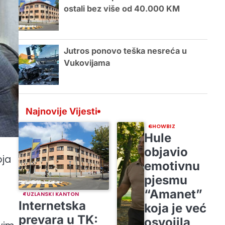
ostali bez više od 40.000 KM
Jutros ponovo teška nesreća u
Vukovijama
Najnovije Vijesti
SHOWBIZ
Hule
objavio
oja
emotivnu
pjesmu
“Amanet”
TUZLANSKI KANTON
Internetska
koja je već
prevara u TK:
osvojila