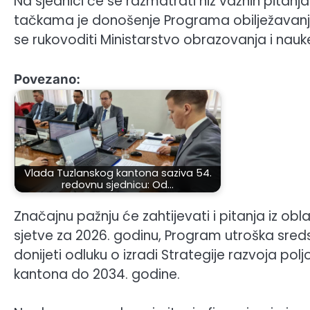
Na sjednici će se razmatrati niz važnih pitan
tačkama je donošenje Programa obilježavanj
se rukovoditi Ministarstvo obrazovanja i nauk
Povezano:
Vlada Tuzlanskog kantona saziva 54.
redovnu sjednicu: Od…
Značajnu pažnju će zahtijevati i pitanja iz obl
sjetve za 2026. godinu, Program utroška sred
donijeti odluku o izradi Strategije razvoja po
kantona do 2034. godine.