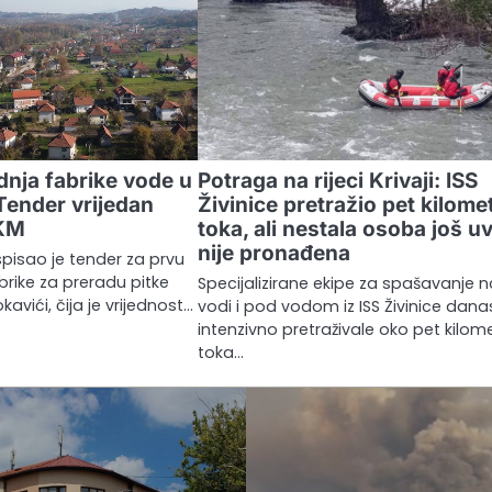
dnja fabrike vode u
Potraga na rijeci Krivaji: ISS
Tender vrijedan
Živinice pretražio pet kilome
 KM
toka, ali nestala osoba još uv
nije pronađena
pisao je tender za prvu
brike za preradu pitke
Specijalizirane ekipe za spašavanje 
avići, čija je vrijednost…
vodi i pod vodom iz ISS Živinice dana
intenzivno pretraživale oko pet kilom
toka…