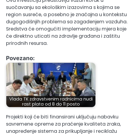
Ova investicija predstavlja važan korak u
suočavanju sa ekološkim izazovima s kojima se
region susreće, a posebno je značajna u kontekstu
dugogodišnjih problema sa zagadenjem vazduha.
Sredstva će omogućiti implementaciju mjera koje
će direktno uticati na zdravlje građana i zaštitu
prirodnih resursa.
Povezano:
Vlada TK zdravstvenim radnicima nudi
rast plata od 8 do 11 posto
Projekti koji će biti finansirani uključuju nabavku
savremene opreme za praćenje kvaliteta zraka,
unapređenje sistema za prikupljanje i reciklažu