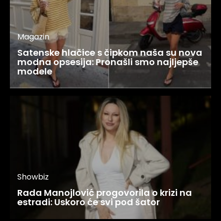
Magazin
Satenske hlačice s čipkom naša su nova
modna opsesija: Pronašli smo najljepše
modele
Showbiz
Rada Manojlović progovorila o krizi na
estradi: Uskoro će svi pod šator