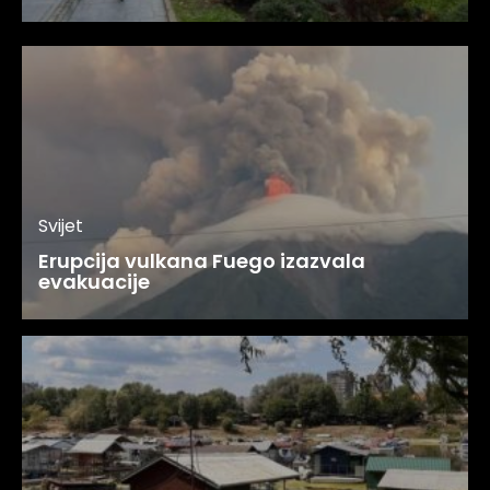
Svijet
Erupcija vulkana Fuego izazvala
evakuacije