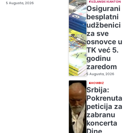
TUZLANSKI KANTON
5 Augusta, 2026
Osigurani
besplatni
udžbenici
za sve
osnovce u
TK već 5.
godinu
zaredom
5 Augusta, 2026
SHOWBIZ
Srbija:
Pokrenuta
peticija za
zabranu
koncerta
Dine