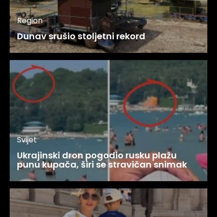
Region
Dunav srušio stoljetni rekord
Svijet
Ukrajinski dron pogodio rusku plažu
punu kupača, širi se stravičan snimak