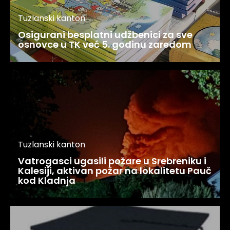
Tuzlanski kanton
Osigurani besplatni udžbenici za sve
osnovce u TK već 5. godinu zaredom
Tuzlanski kanton
Vatrogasci ugasili požare u Srebreniku i
Kalesiji, aktivan požar na lokalitetu Pauč
kod Kladnja