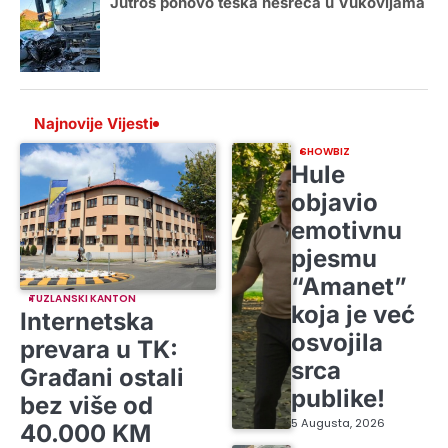
Jutros ponovo teška nesreća u Vukovijama
Najnovije Vijesti
SHOWBIZ
Hule
objavio
emotivnu
pjesmu
“Amanet”
TUZLANSKI KANTON
koja je već
Internetska
osvojila
prevara u TK:
srca
Građani ostali
publike!
bez više od
5 Augusta, 2026
40.000 KM