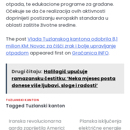
otpada, te edukacione programe za građane.
Očekuje se da će realizacija ovih aktivnosti
doprinijeti postizanju evropskih standarda u
oblasti zaštite životne sredine.
The post
Vlada Tuzlanskog kantona odobrila 8,1
milion KM: Novac za čišći zrak i bolje upravljanje
otpadom
appeared first on
Gračanica INFO
.
Drugi čitaju:
Halilagić upućuje
ramazansku čestitku: ‘Neka mjesec posta
donese više ljubavi, sloge i radosti’
TUZLANSKI KANTON
Tagged
Tuzlanski kanton
Iranska revolucionarna
Planska isključenja
Navigacija
garda zaprijetila Americi:
električne energije