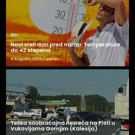
BiH
Novi vreli dan pred nama: Temperature
do 42 stepena
4 Augusta, 2026
/
admin
Crna hronika
Teška saobraćajna nesreća na Pisti u
Vukovijama Gornjim (Kalesija)