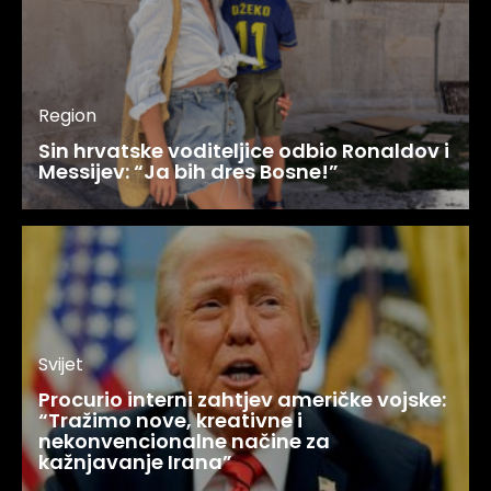
Region
Sin hrvatske voditeljice odbio Ronaldov i
Messijev: “Ja bih dres Bosne!”
Svijet
Procurio interni zahtjev američke vojske:
“Tražimo nove, kreativne i
nekonvencionalne načine za
kažnjavanje Irana”