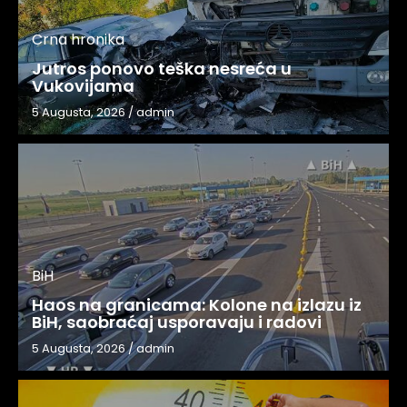
Crna hronika
Jutros ponovo teška nesreća u
Vukovijama
5 Augusta, 2026
/
admin
BiH
Haos na granicama: Kolone na izlazu iz
BiH, saobraćaj usporavaju i radovi
5 Augusta, 2026
/
admin