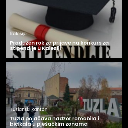
Kalesija
Produžen rok za prijave na konkurs za
stipendije u Kalesiji
Tuzlanski kanton
Tuzla pojačava nadzor romobila i
bicikala u pješačkim zonama