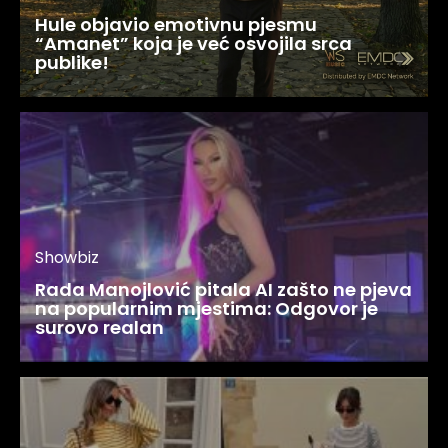
Hule objavio emotivnu pjesmu
“Amanet” koja je već osvojila srca
publike!
Showbiz
Rada Manojlović pitala AI zašto ne pjeva
na popularnim mjestima: Odgovor je
surovo realan