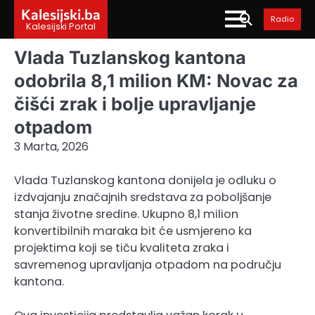
Skip
Kalesijski.ba
Radio
to
Kalesijski Portal
content
Vlada Tuzlanskog kantona
odobrila 8,1 milion KM: Novac za
čišći zrak i bolje upravljanje
otpadom
3 Marta, 2026
Vlada Tuzlanskog kantona donijela je odluku o
izdvajanju značajnih sredstava za poboljšanje
stanja životne sredine. Ukupno 8,1 milion
konvertibilnih maraka bit će usmjereno ka
projektima koji se tiču kvaliteta zraka i
savremenog upravljanja otpadom na području
kantona.