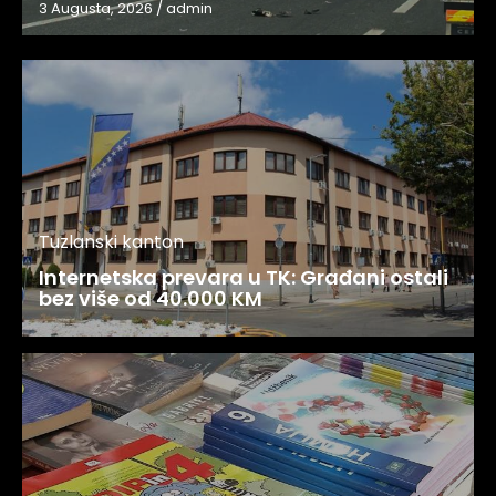
3 Augusta, 2026
/
admin
Tuzlanski kanton
Internetska prevara u TK: Građani ostali
bez više od 40.000 KM