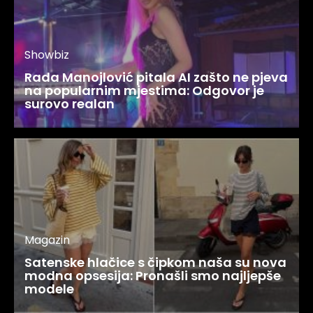
Showbiz
Rada Manojlović pitala AI zašto ne pjeva
na popularnim mjestima: Odgovor je
surovo realan
Magazin
Satenske hlačice s čipkom naša su nova
modna opsesija: Pronašli smo najljepše
modele