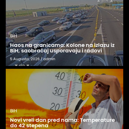
BiH
Haos na granicama: Kolone na izlazu iz
BiH, saobraćaj usporavaju i radovi
5 Augusta, 2026
/
admin
BiH
Novi vreli dan pred nama: Temperature
do 42 stepena