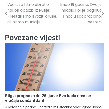
Vučić se hitno obratio
Imao 19 godina: Ovo je
Navigacija
nakon optužbi iz Rusije:
mladić koji je poginuo
članaka
Prestali smo izvoziti oružje,
sinoć u saobraćajnoj
ali nismo municiju
nesreći
Povezane vijesti
Stigla prognoza do 25. juna: Evo kada nam se
vraćaju sunčani dani
U petak prije podne u centralnim i istočnim područjima Bosne i