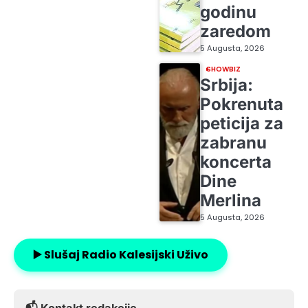
godinu
zaredom
5 Augusta, 2026
SHOWBIZ
Srbija:
Pokrenuta
peticija za
zabranu
koncerta
Dine
Merlina
5 Augusta, 2026
▶️ Slušaj Radio Kalesijski Uživo
📬 Kontakt redakcije