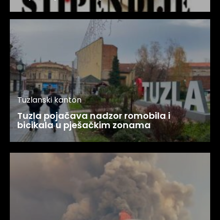
Tuzlanski kanton
Tuzla pojačava nadzor romobila i
bicikala u pješačkim zonama