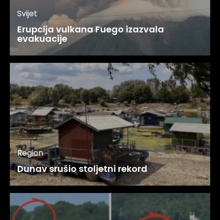
Svijet
Erupcija vulkana Fuego izazvala
evakuacije
Region
Dunav srušio stoljetni rekord