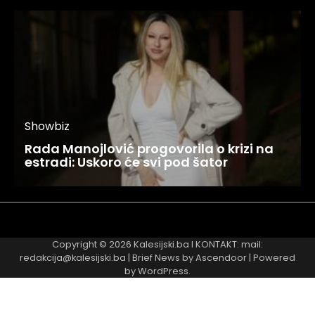
Showbiz
Rada Manojlović progovorila o krizi na
estradi: Uskoro će svi pod šator
Najnovije
Najčitanije
Copyright © 2026
Kalesijski.ba
I KONTAKT: mail:
redakcija@kalesijski.ba | Brief News by
Ascendoor
| Powered
by
WordPress
.