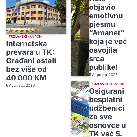
objavio
emotivnu
pjesmu
“Amanet”
TUZLANSKI KANTON
koja je već
Internetska
osvojila
prevara u TK:
srca
Građani ostali
publike!
bez više od
5 Augusta, 2026
40.000 KM
TUZLANSKI KANTON
5 Augusta, 2026
Osigurani
besplatni
udžbenici
za sve
osnovce u
TK već 5.