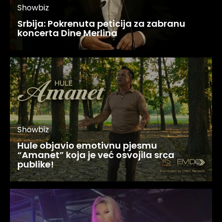
Showbiz
Srbija: Pokrenuta peticija za zabranu
koncerta Dine Merlina
Showbiz
Hule objavio emotivnu pjesmu
“Amanet” koja je već osvojila srca
publike!