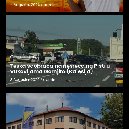
4 Augusta, 2026
/
admin
Crna hronika
Teška saobraćajna nesreća na Pisti u
Vukovijama Gornjim (Kalesija)
3 Augusta, 2026
/
admin