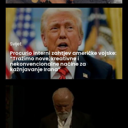
Svijet
Procurio interni zahtjev američke vojske:
“Tražimo nove, kreativne i
nekonvencionalne načine za
kažnjavanje Irana”