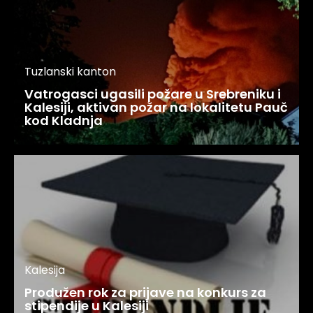
Tuzlanski kanton
Vatrogasci ugasili požare u Srebreniku i
Kalesiji, aktivan požar na lokalitetu Pauč
kod Kladnja
Kalesija
Produžen rok za prijave na konkurs za
stipendije u Kalesiji