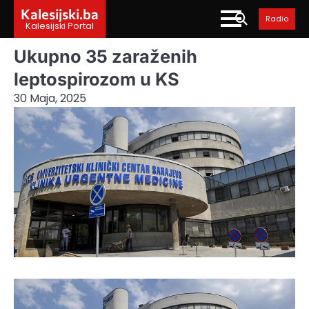
Skip
Kalesijski.ba
Radio
to
Kalesijski Portal
content
Ukupno 35 zaraženih
leptospirozom u KS
30 Maja, 2025