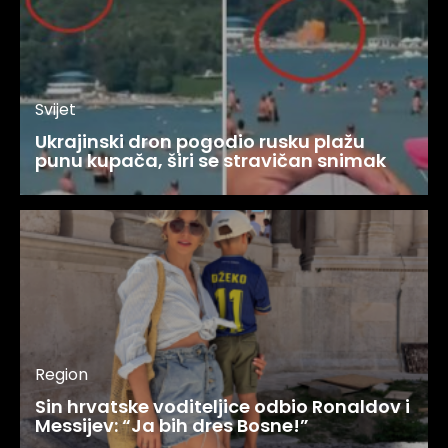
Svijet
Ukrajinski dron pogodio rusku plažu
punu kupača, širi se stravičan snimak
Region
Sin hrvatske voditeljice odbio Ronaldov i
Messijev: “Ja bih dres Bosne!”