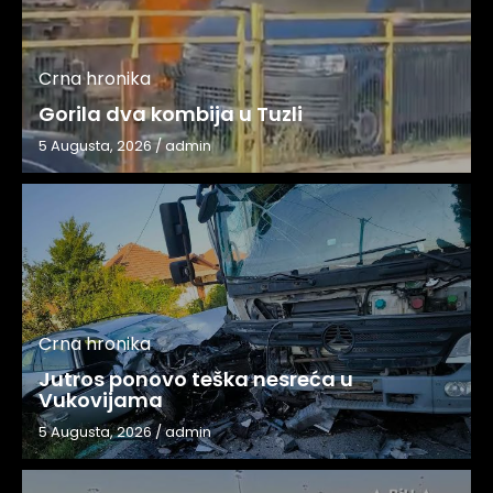
Crna hronika
Gorila dva kombija u Tuzli
5 Augusta, 2026
/
admin
Crna hronika
Jutros ponovo teška nesreća u
Vukovijama
5 Augusta, 2026
/
admin