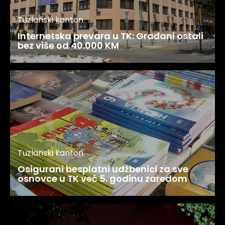
Tuzlanski kanton
Internetska prevara u TK: Građani ostali
bez više od 40.000 KM
Tuzlanski kanton
Osigurani besplatni udžbenici za sve
osnovce u TK već 5. godinu zaredom