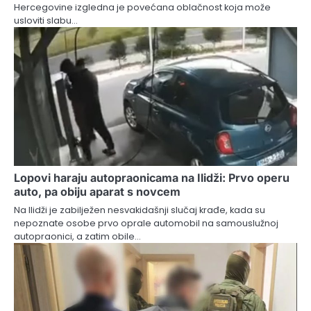
Hercegovine izgledna je povećana oblačnost koja može
usloviti slabu…
Lopovi haraju autopraonicama na Ilidži: Prvo operu
auto, pa obiju aparat s novcem
Na Ilidži je zabilježen nesvakidašnji slučaj krađe, kada su
nepoznate osobe prvo oprale automobil na samouslužnoj
autopraonici, a zatim obile…