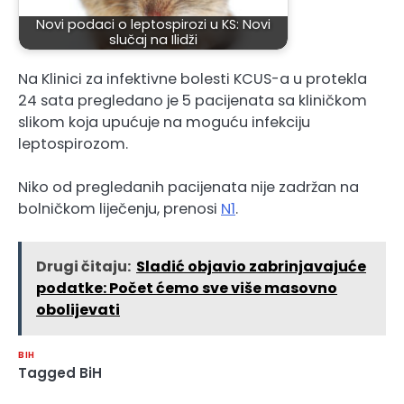
Novi podaci o leptospirozi u KS: Novi
slučaj na Ilidži
Na Klinici za infektivne bolesti KCUS-a u protekla
24 sata pregledano je 5 pacijenata sa kliničkom
slikom koja upućuje na moguću infekciju
leptospirozom.
Niko od pregledanih pacijenata nije zadržan na
bolničkom liječenju, prenosi
N1
.
Drugi čitaju:
Sladić objavio zabrinjavajuće
podatke: Počet ćemo sve više masovno
obolijevati
BIH
Tagged
BiH