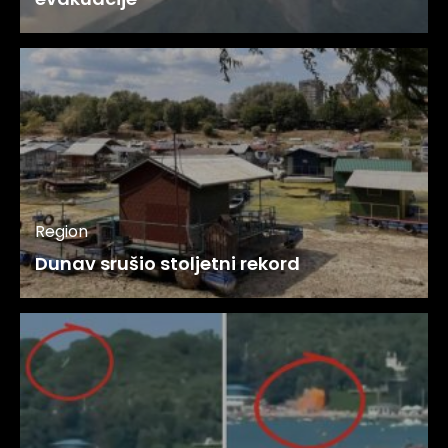
Region
Dunav srušio stoljetni rekord