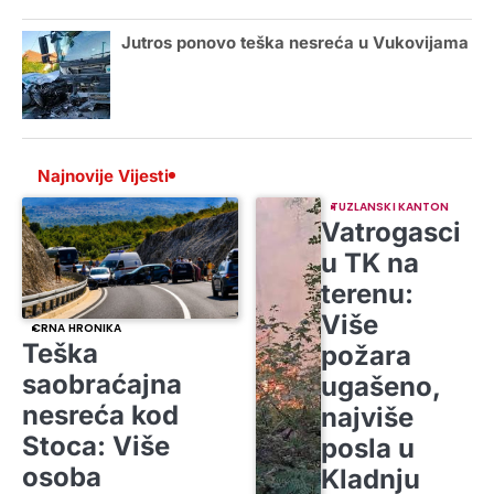
Jutros ponovo teška nesreća u Vukovijama
Najnovije Vijesti
TUZLANSKI KANTON
Vatrogasci
u TK na
terenu:
Više
CRNA HRONIKA
Teška
požara
saobraćajna
ugašeno,
nesreća kod
najviše
Stoca: Više
posla u
osoba
Kladnju