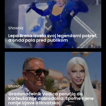
Showbiz
Lepa Brena izvela svoj legendarni pokret,
a onda pala pred publikom
Showbiz
Gradonačelnik Vodica poručio da
Karleuša nije dobrodošla: Sporne njene
ranije izjave o Hrvatskoj