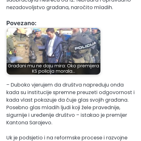
nezadovoljstvo građana, naročito mladih.
Povezano:
Građani mu ne daju mira: Oko premijera
KS policija morala…
– Duboko vjerujem da društva napreduju onda
kada su institucije spremne preuzeti odgovornost i
kada vlast pokazuje da čuje glas svojih građana.
Posebno glas mladih ljudi koji žele pravednije,
sigurnije i uređenije društvo – istakao je premijer
Kantona Sarajevo.
Uk je podsjetio i na reformske procese i razvojne