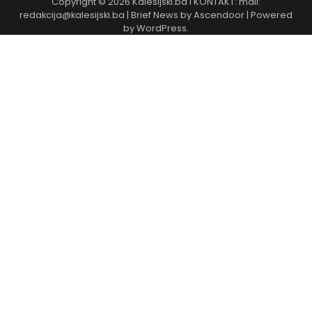
Copyright © 2026
Kalesijski.ba
I KONTAKT: mail:
redakcija@kalesijski.ba | Brief News by
Ascendoor
| Powered
by
WordPress
.