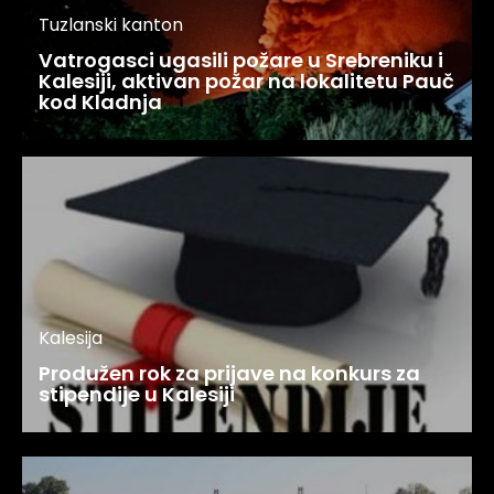
Tuzlanski kanton
Vatrogasci ugasili požare u Srebreniku i
Kalesiji, aktivan požar na lokalitetu Pauč
kod Kladnja
Kalesija
Produžen rok za prijave na konkurs za
stipendije u Kalesiji