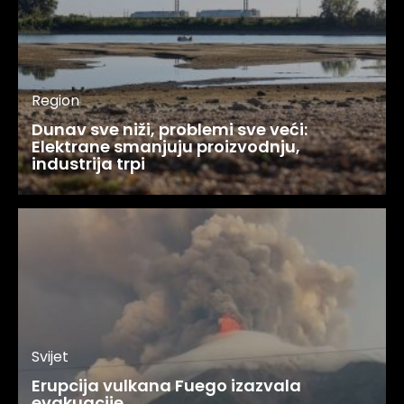
Region
Dunav sve niži, problemi sve veći:
Elektrane smanjuju proizvodnju,
industrija trpi
Svijet
Erupcija vulkana Fuego izazvala
evakuacije