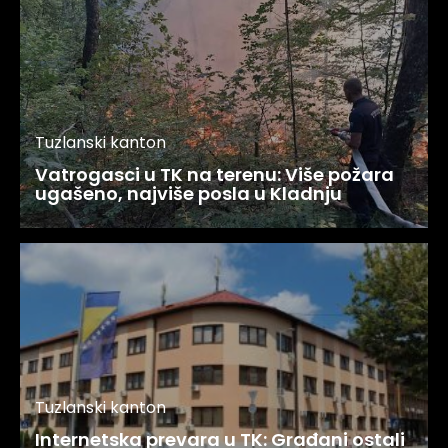
Tuzlanski kanton
Vatrogasci u TK na terenu: Više požara
ugašeno, najviše posla u Kladnju
Tuzlanski kanton
Internetska prevara u TK: Građani ostali