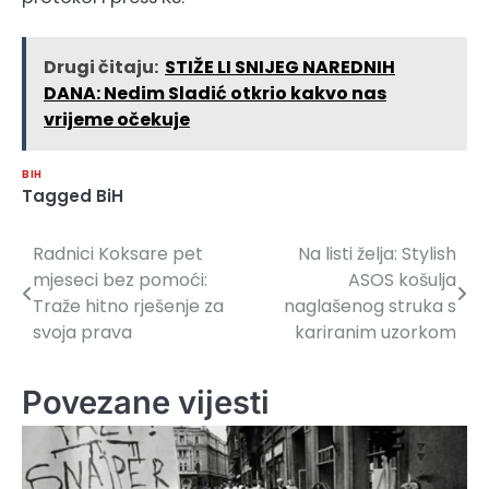
Drugi čitaju:
STIŽE LI SNIJEG NAREDNIH
DANA: Nedim Sladić otkrio kakvo nas
vrijeme očekuje
BIH
Tagged
BiH
Radnici Koksare pet
Na listi želja: Stylish
Navigacija
mjeseci bez pomoći:
ASOS košulja
članaka
Traže hitno rješenje za
naglašenog struka s
svoja prava
kariranim uzorkom
Povezane vijesti