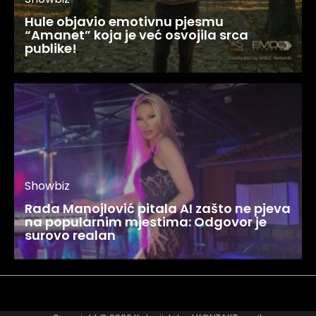
Hule objavio emotivnu pjesmu
“Amanet” koja je već osvojila srca
publike!
Showbiz
Rada Manojlović pitala AI zašto ne pjeva
na popularnim mjestima: Odgovor je
surovo realan
Najnovije
Najčitanije