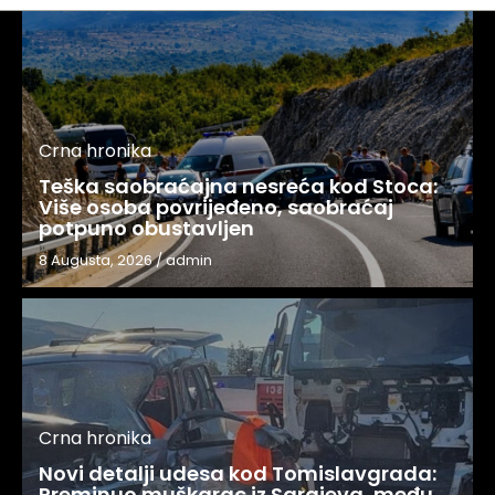
Crna hronika
Teška saobraćajna nesreća kod Stoca:
Više osoba povrijeđeno, saobraćaj
potpuno obustavljen
8 Augusta, 2026
/
admin
Crna hronika
Novi detalji udesa kod Tomislavgrada:
Preminuo muškarac iz Sarajeva, među