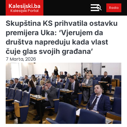
Skip
Kalesijski.ba
Radio
to
Kalesijski Portal
content
Skupština KS prihvatila ostavku
premijera Uka: ‘Vjerujem da
društva napreduju kada vlast
čuje glas svojih građana’
7 Marta, 2026