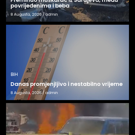
povrijeđenima i beba
8 Augusta, 2026
/
admin
BiH
Danas promjenjljivo i nestabilno vrijeme
8 Augusta, 2026
/
admin