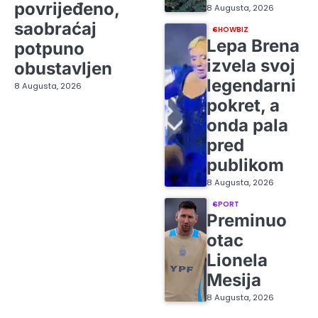
povrijeđeno,
8 Augusta, 2026
saobraćaj
SHOWBIZ
Lepa Brena
potpuno
izvela svoj
obustavljen
legendarni
8 Augusta, 2026
pokret, a
onda pala
pred
publikom
8 Augusta, 2026
SPORT
Preminuo
otac
Lionela
Mesija
8 Augusta, 2026