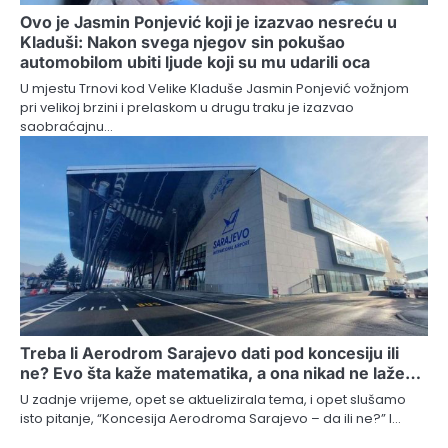
Ovo je Jasmin Ponjević koji je izazvao nesreću u
Kladuši: Nakon svega njegov sin pokušao
automobilom ubiti ljude koji su mu udarili oca
U mjestu Trnovi kod Velike Kladuše Jasmin Ponjević vožnjom
pri velikoj brzini i prelaskom u drugu traku je izazvao
saobraćajnu…
Treba li Aerodrom Sarajevo dati pod koncesiju ili
ne? Evo šta kaže matematika, a ona nikad ne laže…
U zadnje vrijeme, opet se aktuelizirala tema, i opet slušamo
isto pitanje, “Koncesija Aerodroma Sarajevo – da ili ne?” I…