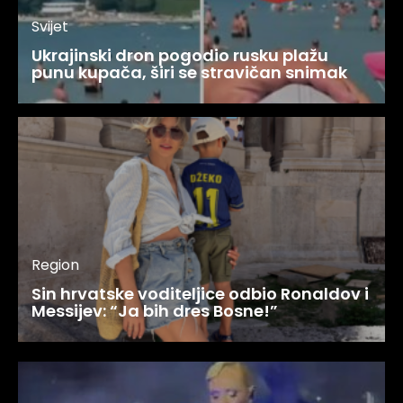
Svijet
Ukrajinski dron pogodio rusku plažu
punu kupača, širi se stravičan snimak
Region
Sin hrvatske voditeljice odbio Ronaldov i
Messijev: “Ja bih dres Bosne!”