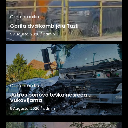
Crna hronika
Gorila dva kombija u Tuzli
5 Augusta, 2026
/
admin
Crna hronika
Jutros ponovo teška nesreća u
Vukovijama
5 Augusta, 2026
/
admin