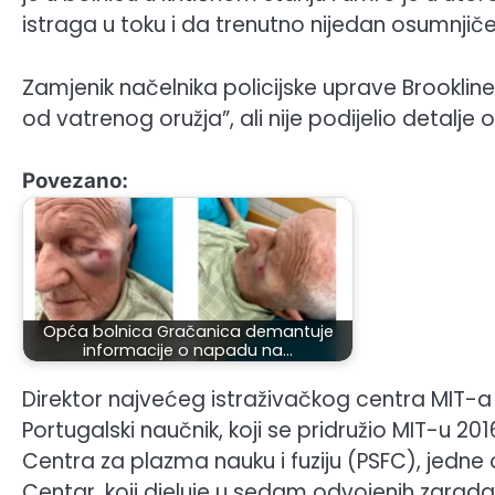
istraga u toku i da trenutno nijedan osumnjičeni
Zamjenik načelnika policijske uprave Brookline
od vatrenog oružja”, ali nije podijelio detalje
Povezano:
Opća bolnica Gračanica demantuje
informacije o napadu na…
Direktor najvećeg istraživačkog centra MIT-a
Portugalski naučnik, koji se pridružio MIT-u 2
Centra za plazma nauku i fuziju (PSFC), jedne o
Centar, koji djeluje u sedam odvojenih zgrada,