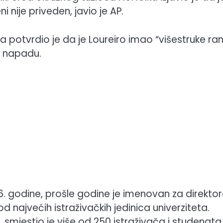
 nije priveden, javio je AP.
a potvrdio je da je Loureiro imao “višestruke ra
 o napadu.
016. godine, prošle godine je imenovan za direkto
d najvećih istraživačkih jedinica univerziteta.
 smjestio je više od 250 istraživača i studenata