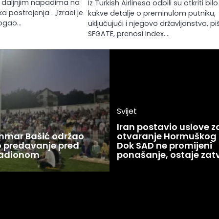
tio daljnjim napadima na
Iz Turkish Airlinesa odbili su otkriti bilo
 postrojenja . „Izrael je
kakve detalje o preminulom putniku,
mogao…
uključujući i njegovo državljanstvo, pi
SFGATE, prenosi Index.…
Svijet
Iran postavio uslove z
Ammar Bašić održao
otvaranje Hormuškog
 predavanje pred
Dok SAD ne promijeni
tadionom
ponašanje, ostaje zat