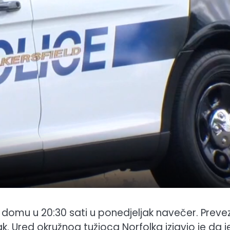
domu u 20:30 sati u ponedjeljak navečer. Preve
ak. Ured okružnog tužioca Norfolka izjavio je da j