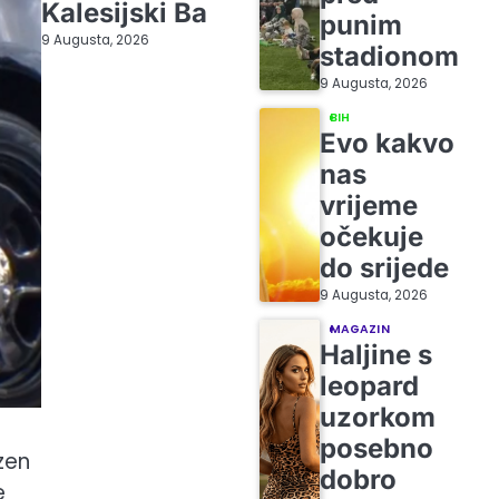
Kalesijski Ba
punim
9 Augusta, 2026
stadionom
9 Augusta, 2026
BIH
Evo kakvo
nas
vrijeme
očekuje
do srijede
9 Augusta, 2026
MAGAZIN
Haljine s
leopard
uzorkom
posebno
zen
dobro
e