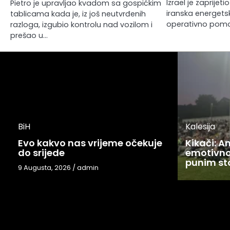
Izrael je zaprije
Pietro je upravljao kvadom sa gospićkim
iranska energetska
tablicama kada je, iz još neutvrđenih
operativno po
razloga, izgubio kontrolu nad vozilom i
prešao u…
BiH
Kalesija
Evo kakvo nas vrijeme očekuje
Kikači: 
do srijede
emotivno
punim s
9 Augusta, 2026
/
admin