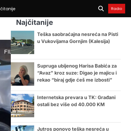
čitanije
Radio
Najčitanije
Teška saobraćajna nesreća na Pisti
u Vukovijama Gornjim (Kalesija)
Supruga ubijenog Harisa Babića za
“Avaz” kroz suze: Digao je majicu i
rekao “biraj gdje ćeš me izbosti”
Internetska prevara u TK: Građani
ostali bez više od 40.000 KM
Jutros ponovo teška nesreća u