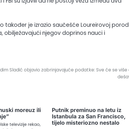
 i FBI su izjavili da ne postoji veza između dva
 također je izrazio saučešće Loureirovoj porodic
 obilježavajući njegov doprinos nauci i
dim Sladić objavio zabrinjavajuće podatke: Sve će se više
deša
uski moreuz ili
Putnik preminuo na letu iz
nje”
Istanbula za San Francisco,
tijelo misteriozno nestalo
lske televizije rekao,