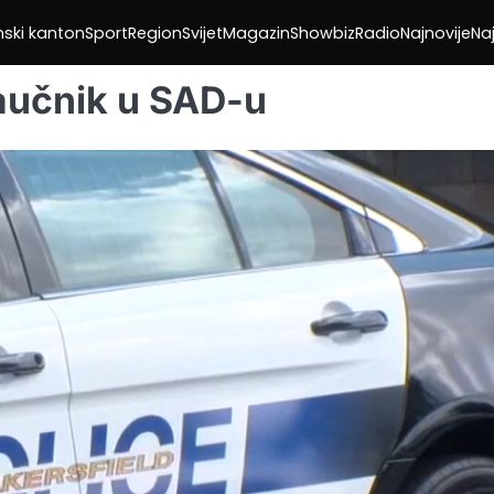
nski kanton
Sport
Region
Svijet
Magazin
Showbiz
Radio
Najnovije
Naj
naučnik u SAD-u