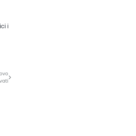
i i
 ovo
vati