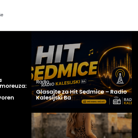
še
a
Radio
 moreuza:
Glasajte za Hit Sedmice – Radio
voren
Kalesijski Ba