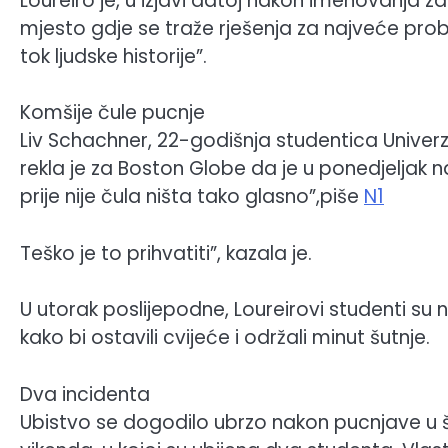
Loureiro je, u izjavi datoj nakon imenovanja z
mjesto gdje se traže rješenja za najveće prob
tok ljudske historije”.
Komšije čule pucnje
Liv Schachner, 22-godišnja studentica Univerzit
rekla je za Boston Globe da je u ponedjeljak 
prije nije čula ništa tako glasno”,piše
N1
Teško je to prihvatiti”, kazala je.
U utorak poslijepodne, Loureirovi studenti su
kako bi ostavili cvijeće i održali minut šutnje.
Dva incidenta
Ubistvo se dogodilo ubrzo nakon pucnjave u š