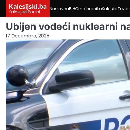
Skip
Kalesijski.ba
Naslovna
BiH
Crna hronika
Kalesija
Tuzla
to
Kalesijski Portal
content
Ubijen vodeći nuklearni 
17 Decembra, 2025