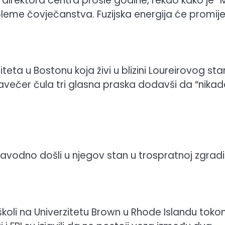
a direktora centra prošle godine, rekao kako je “
leme čovječanstva. Fuzijska energija će promijen
eta u Bostonu koja živi u blizini Loureirovog sta
navečer čula tri glasna praska dodavši da “nika
 navodno došli u njegov stan u trospratnoj zgradi
koli na Univerzitetu Brown u Rhode Islandu tok