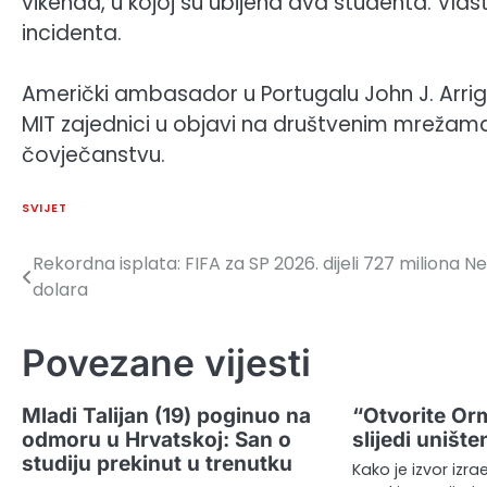
vikenda, u kojoj su ubijena dva studenta. Vlasti
incidenta.
Američki ambasador u Portugalu John J. Arrigo
MIT zajednici u objavi na društvenim mrežama,
čovječanstvu.
SVIJET
Rekordna isplata: FIFA za SP 2026. dijeli 727 miliona
Ne
Navigacija
dolara
članaka
Povezane vijesti
Mladi Talijan (19) poginuo na
“Otvorite Orm
odmoru u Hrvatskoj: San o
slijedi unište
studiju prekinut u trenutku
Kako je izvor izrae