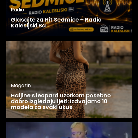
Radio
Glasajte za Hit Sedmice – Radio
Kalesijski Ba
Magazin
Haljine s leopard uzorkom posebno
dobro izgledaju ljeti: Izdvajamo 10
modela za svaki ukus