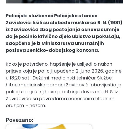
Policijski službenici Policijske stanice
Zavidovići lišili su slobode muškarca B. N. (1981)
iz Zavidovića zbog postojanja osnova sumnje
da je počinio krivično djelo ubistvo u pokušaju,
saopćeno je iz Ministarstva unutrašnjih
poslova Zeničko-dobojskog kantona.
Kako je potvrđeno, hapšenje je uslijedilo nakon
prijave koja je policiji upućena 2. juna 2026. godine
u 18:20 sati. Dežurni medicinski tehničar Službe
hitne medicinske pomoći Zavidovići obavijestio je
policiju da je u njihove prostorije dovezena H. S. iz
Zavidovića sa povredama nanesenim hladnim
oružjem – nožem.
Povezano: