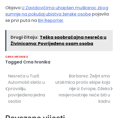
Objava
U Zavidovićima uhapšen muškarac zbog
sumnje na pokušaj ubistva ženske osobe
pojavila
se prvi puta na
BH Reporter
.
Drugi čitaju:
Teška saobraćajna nesreća u
Živinicama: Povrijeđeno osam osoba
CRNA HRONIKA
Tagged
Crna hronika
Nesreća u Tuzli:
Barbarez: Željni smo
Navigacija
Automobil sletio u
utakmica protiv ekipe koja
članaka
provaliju,
nije iz Evrope, Džeko
povrijeđena jedna
navjerovatnije neće biti u
osoba
kadru