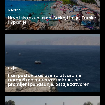
Region
Hrvatska skuplja od Grčke, Italije, Turske
i Španije
Svijet
Iran postavio uslove za otvaranje
Hormuškog moreuza: Dok SAD ne
promijeni ponašanje, ostaje zatvoren