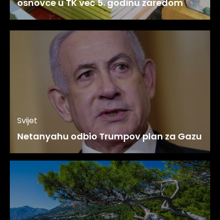
osnovce u TK već 5. godinu zaredom
Svijet
Netanyahu odbio Trumpov plan za Gazu