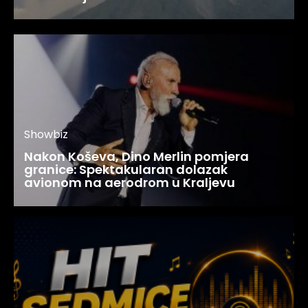
Showbiz
Nakon Koševa, Dino Merlin pomjera
granice: Spektakularan dolazak
avionom na aerodrom u Kraljevu