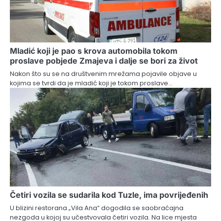
Mladić koji je pao s krova automobila tokom
proslave pobjede Zmajeva i dalje se bori za život
Nakon što su se na društvenim mrežama pojavile objave u
kojima se tvrdi da je mladić koji je tokom proslave…
Četiri vozila se sudarila kod Tuzle, ima povrijeđenih
U blizini restorana „Vila Ana“ dogodila se saobraćajna
nezgoda u kojoj su učestvovala četiri vozila. Na lice mjesta