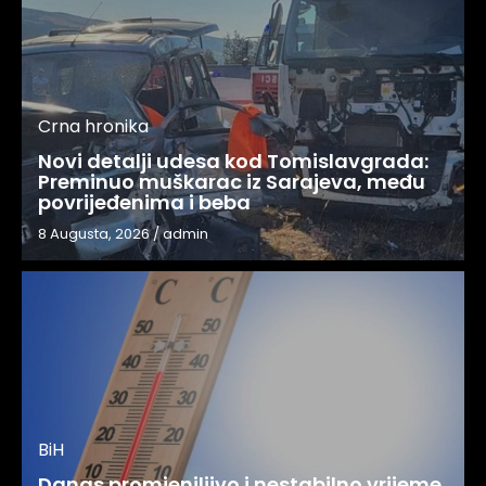
Crna hronika
Novi detalji udesa kod Tomislavgrada:
Preminuo muškarac iz Sarajeva, među
povrijeđenima i beba
8 Augusta, 2026
/
admin
BiH
Danas promjenjljivo i nestabilno vrijeme