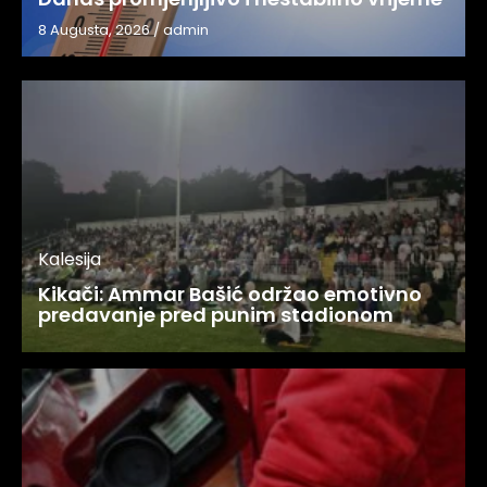
8 Augusta, 2026
/
admin
Kalesija
Kikači: Ammar Bašić održao emotivno
predavanje pred punim stadionom