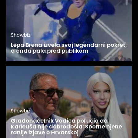
Showbiz
Lepa Brena izvela svoj legendarni pokret,
a onda pala pred publikom
Showbiz
Gradonačelnik Vodica poručio da
Karleuša nije dobrodošla: Sporne njene
ranije izjave o Hrvatskoj