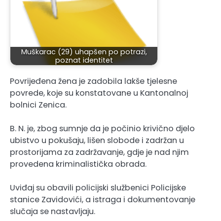
Muškarac (29) uhapšen po potrazi,
poznat identitet
Povrijeđena žena je zadobila lakše tjelesne
povrede, koje su konstatovane u Kantonalnoj
bolnici Zenica.
B. N. je, zbog sumnje da je počinio krivično djelo
ubistvo u pokušaju, lišen slobode i zadržan u
prostorijama za zadržavanje, gdje je nad njim
provedena kriminalistička obrada.
Uviđaj su obavili policijski službenici Policijske
stanice Zavidovići, a istraga i dokumentovanje
slučaja se nastavljaju.