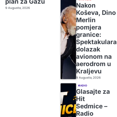
plan za Gazu
Nakon
9 Augusta, 2026
Koševa, Dino
Merlin
pomjera
granice:
Spektakular
dolazak
avionom na
aerodrom u
Kraljevu
9 Augusta, 2026
RADIO
Glasajte za
Hit
Sedmice –
Radio