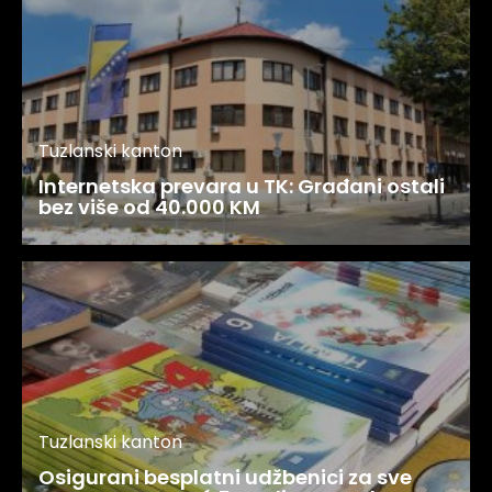
Tuzlanski kanton
Internetska prevara u TK: Građani ostali
bez više od 40.000 KM
Tuzlanski kanton
Osigurani besplatni udžbenici za sve