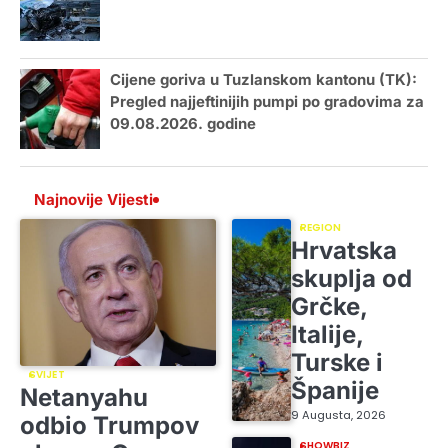
Cijene goriva u Tuzlanskom kantonu (TK):
Pregled najjeftinijih pumpi po gradovima za
09.08.2026. godine
Najnovije Vijesti
REGION
Hrvatska
skuplja od
Grčke,
Italije,
Turske i
SVIJET
Španije
Netanyahu
9 Augusta, 2026
odbio Trumpov
SHOWBIZ