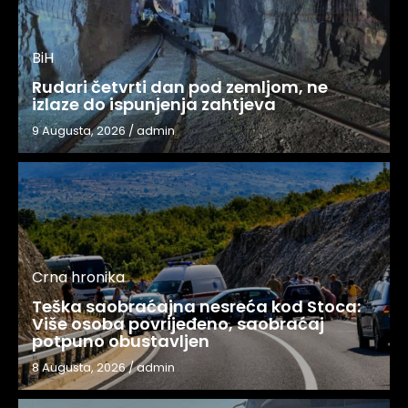
BiH
Rudari četvrti dan pod zemljom, ne
izlaze do ispunjenja zahtjeva
9 Augusta, 2026
/
admin
Crna hronika
Teška saobraćajna nesreća kod Stoca:
Više osoba povrijeđeno, saobraćaj
potpuno obustavljen
8 Augusta, 2026
/
admin