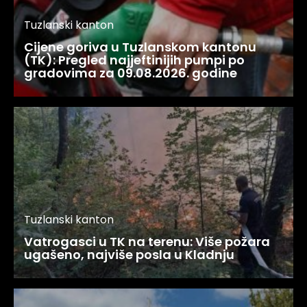
Tuzlanski kanton
Cijene goriva u Tuzlanskom kantonu
(TK): Pregled najjeftinijih pumpi po
gradovima za 09.08.2026. godine
Tuzlanski kanton
Vatrogasci u TK na terenu: Više požara
ugašeno, najviše posla u Kladnju