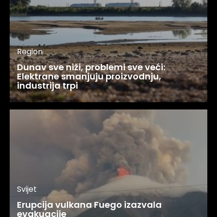
Region
Dunav sve niži, problemi sve veći:
Elektrane smanjuju proizvodnju,
industrija trpi
Svijet
Erupcija vulkana Fuego izazvala
evakuacije