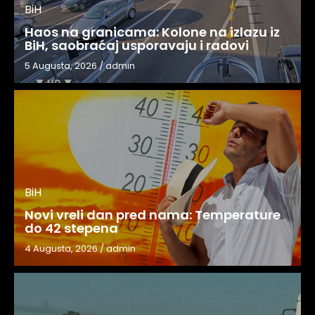
BiH
Haos na granicama: Kolone na izlazu iz
BiH, saobraćaj usporavaju i radovi
5 Augusta, 2026
/
admin
BiH
Novi vreli dan pred nama: Temperature
do 42 stepena
4 Augusta, 2026
/
admin