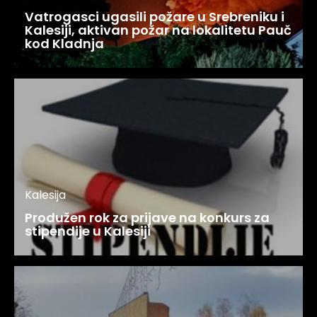
Vatrogasci ugasili požare u Srebreniku i
Kalesiji, aktivan požar na lokalitetu Pauč
kod Kladnja
Kalesija
Produžen rok za prijave na konkurs za
stipendije u Kalesiji