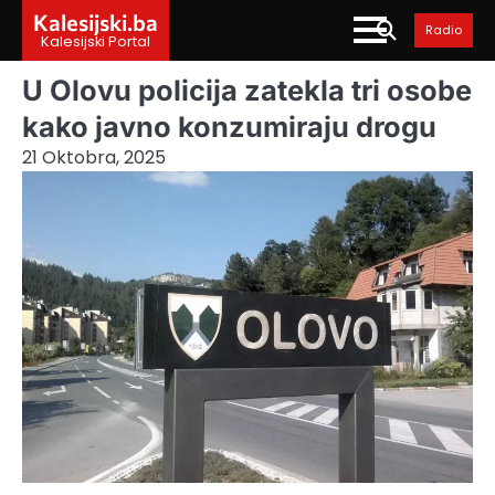
Skip
Kalesijski.ba
Radio
to
Kalesijski Portal
content
U Olovu policija zatekla tri osobe
kako javno konzumiraju drogu
21 Oktobra, 2025