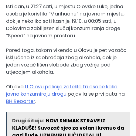
Isti dan, u 21:27 sati, u mjestu Olovske Luke, jedna
osoba je koristila “Marihuanu” na javnom mjestu,
dok je nekoliko sati kasnije, 19.10. u 00:05 sati, u
Dolovima zabilježen slučaj konzumiranja droge
“Speed” na javnom prostoru.
Pored toga, tokom vikenda u Olovu je pet vozača
isključeno iz saobraćaja zbog alkohola, dok je
jedan vozač lišen slobode zbog vožnje pod
utjecajem alkohola.
Objava
U Olovu policija zatekla tri osobe kako
javno konzumiraju drogu
pojavila se prvi puta na
BH Reporter
.
Drugi čitaju:
NOVI SNIMAK STRAVE IZ
KLADUŠE! Suvozač sjeo za volan i krenuo da
gazi ljude, UZNEMIRUJUĆI DETALJI!