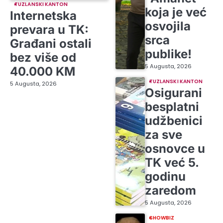
TUZLANSKI KANTON
koja je već
Internetska
osvojila
prevara u TK:
srca
Građani ostali
publike!
bez više od
5 Augusta, 2026
40.000 KM
TUZLANSKI KANTON
5 Augusta, 2026
Osigurani
besplatni
udžbenici
za sve
osnovce u
TK već 5.
godinu
zaredom
5 Augusta, 2026
SHOWBIZ