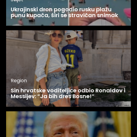
Ukrajinski dron pogodio rusku plažu
punu kupača, širi se stravičan snimak
Region
Sin hrvatske voditeljice odbio Ronaldov i
Messijev: “Ja bih dres Bosne!”