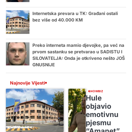
Internetska prevara u TK: Građani ostali
bez više od 40.000 KM
Preko interneta mamio djevojke, pa već na
prvom sastanku se pretvarao u SADISTU I
SILOVATELJA: Onda je otkriveno nešto JOŠ
GNUSNIJE
Najnovije Vijesti
SHOWBIZ
Hule
objavio
emotivnu
pjesmu
“Amanet”