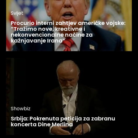
Svijet
Procurio interni zahtjev američke vojske:
“Tražimo nove, kreativne i
nekonvencionalne načine za
kažnjavanje Irana”
Showbiz
Srbija: Pokrenuta peticija za zabranu
koncerta Dine Merlina