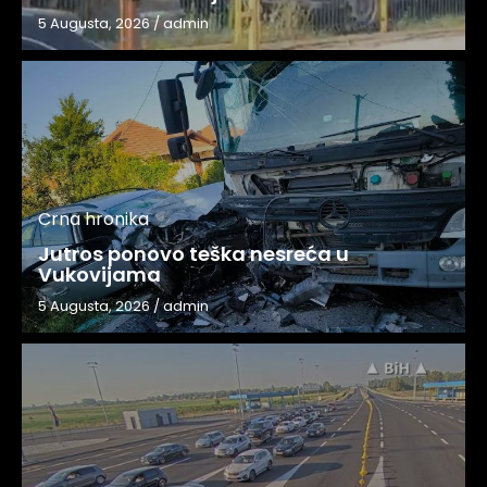
5 Augusta, 2026
/
admin
Crna hronika
Jutros ponovo teška nesreća u
Vukovijama
5 Augusta, 2026
/
admin