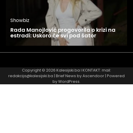
Showbiz
Rada Manojlović progovorila o krizi na
estradi: Uskoro će svi pod šator
Najnovije
Najčitanije
Copyright © 2026
Kalesijski.ba
I KONTAKT: mail:
redakcija@kalesijski.ba | Brief News by
Ascendoor
| Powered
by
WordPress
.