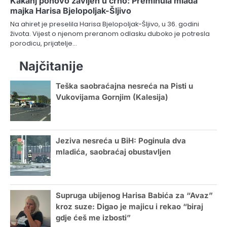
Kakanj ponovo zavijen u crno: Preminula mlada
majka Harisa Bjelopoljak-Šljivo
Na ahiret je preselila Harisa Bjelopoljak-Šljivo, u 36. godini
života. Vijest o njenom preranom odlasku duboko je potresla
porodicu, prijatelje…
Najčitanije
Teška saobraćajna nesreća na Pisti u
Vukovijama Gornjim (Kalesija)
Jeziva nesreća u BiH: Poginula dva
mladića, saobraćaj obustavljen
Supruga ubijenog Harisa Babića za “Avaz”
kroz suze: Digao je majicu i rekao “biraj
gdje ćeš me izbosti”