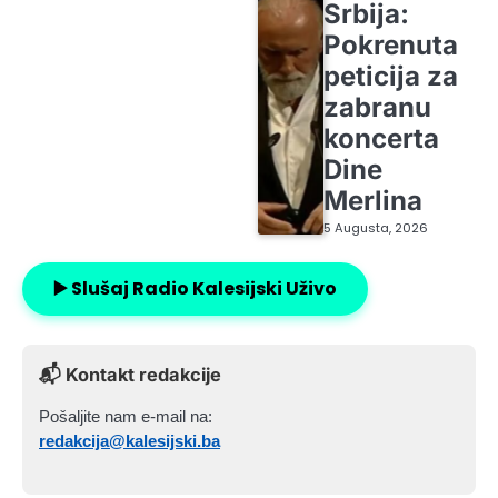
Srbija:
Pokrenuta
peticija za
zabranu
koncerta
Dine
Merlina
5 Augusta, 2026
▶️ Slušaj Radio Kalesijski Uživo
📬 Kontakt redakcije
Pošaljite nam e-mail na:
redakcija@kalesijski.ba