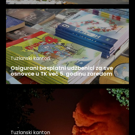
Tuzlanski kanton
Osigurani besplatni udžbenici za sve
osnovce u TK već 5. godinu zaredom
Tuzlanski kanton