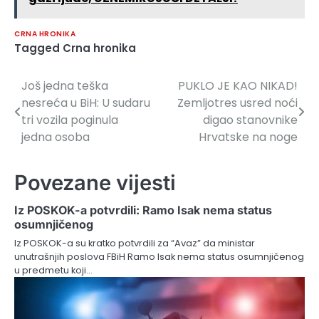
CRNA HRONIKA
Tagged
Crna hronika
Još jedna teška
PUKLO JE KAO NIKAD!
Navigacija
nesreća u BiH: U sudaru
Zemljotres usred noći
članaka
tri vozila poginula
digao stanovnike
jedna osoba
Hrvatske na noge
Povezane vijesti
Iz POSKOK-a potvrdili: Ramo Isak nema status
osumnjičenog
Iz POSKOK-a su kratko potvrdili za “Avaz” da ministar
unutrašnjih poslova FBiH Ramo Isak nema status osumnjičenog
u predmetu koji…