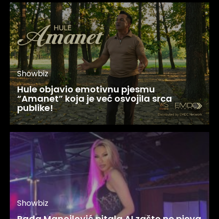
Showbiz
Hule objavio emotivnu pjesmu
“Amanet” koja je već osvojila srca
publike!
Showbiz
Rada Manojlović pitala AI zašto ne pjeva