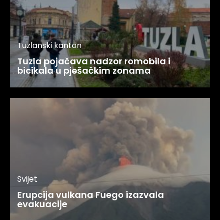
Tuzlanski kanton
Tuzla pojačava nadzor romobila i
bicikala u pješačkim zonama
Svijet
Erupcija vulkana Fuego izazvala
evakuacije