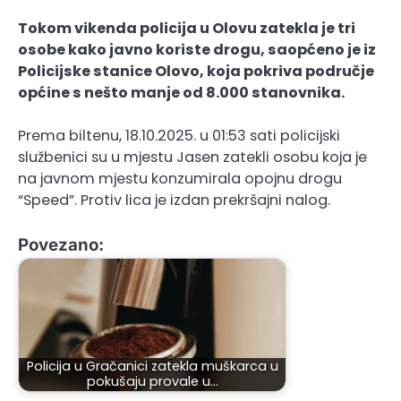
Tokom vikenda policija u Olovu zatekla je tri
osobe kako javno koriste drogu, saopćeno je iz
Policijske stanice Olovo, koja pokriva područje
općine s nešto manje od 8.000 stanovnika.
Prema biltenu, 18.10.2025. u 01:53 sati policijski
službenici su u mjestu Jasen zatekli osobu koja je
na javnom mjestu konzumirala opojnu drogu
“Speed”. Protiv lica je izdan prekršajni nalog.
Povezano:
Policija u Gračanici zatekla muškarca u
pokušaju provale u…