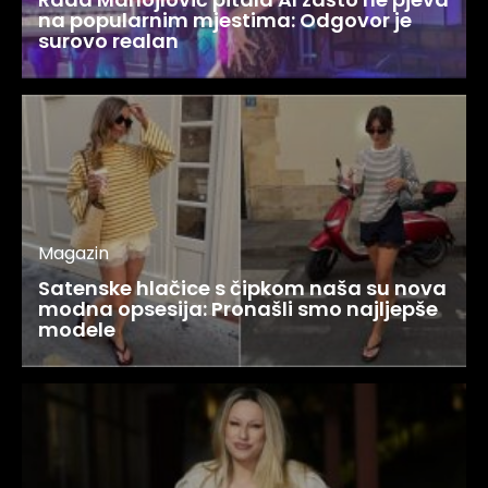
na popularnim mjestima: Odgovor je
surovo realan
Magazin
Satenske hlačice s čipkom naša su nova
modna opsesija: Pronašli smo najljepše
modele