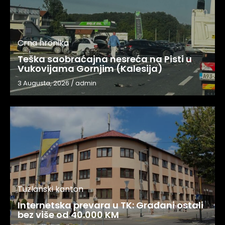
Crna hronika
Teška saobraćajna nesreća na Pisti u
Vukovijama Gornjim (Kalesija)
3 Augusta, 2026
/
admin
Tuzlanski kanton
Internetska prevara u TK: Građani ostali
bez više od 40.000 KM