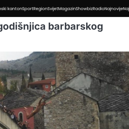
nski kanton
Sport
Region
Svijet
Magazin
Showbiz
Radio
Najnovije
Naj
godišnjica barbarskog