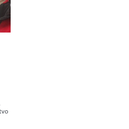
.
štvo