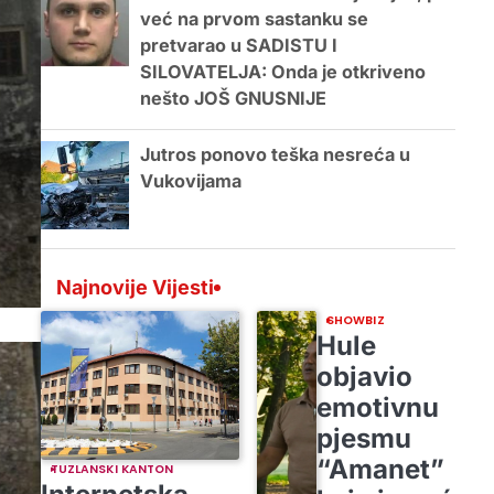
već na prvom sastanku se
pretvarao u SADISTU I
SILOVATELJA: Onda je otkriveno
nešto JOŠ GNUSNIJE
Jutros ponovo teška nesreća u
Vukovijama
Najnovije Vijesti
SHOWBIZ
Hule
objavio
emotivnu
pjesmu
“Amanet”
TUZLANSKI KANTON