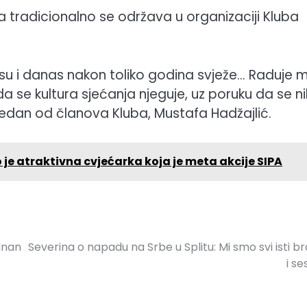
 tradicionalno se održava u organizaciji Kluba
 su i danas nakon toliko godina svježe… Raduje 
da se kultura sjećanja njeguje, uz poruku da se n
 jedan od članova Kluba, Mustafa Hadžajlić.
 je atraktivna cvjećarka koja je meta akcije SIPA
dnan
Severina o napadu na Srbe u Splitu: Mi smo svi isti b
i se