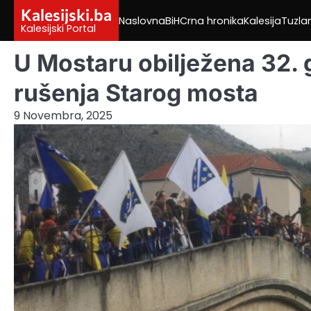
Skip
Kalesijski.ba
Naslovna
BiH
Crna hronika
Kalesija
Tuzla
to
Kalesijski Portal
content
U Mostaru obilježena 32. 
rušenja Starog mosta
9 Novembra, 2025