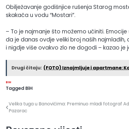
Obilježavanje godišnjice rušenja Starog mosta
skakača u vodu “Mostari”.
– To je najmanje što možemo učiniti. Emocije
da je danas ovdje veliki broj naših najmlađih, 
i nigdje više ovakvo zlo ne dogodi – kazao je
Drugi čitaju:
(FOTO) Iznajmljuje i apartmane: Ko
BIH
Tagged
BiH
Velika tuga u Banovićima: Preminuo mladi fotograf A
Navigacija
Pazarac
članaka