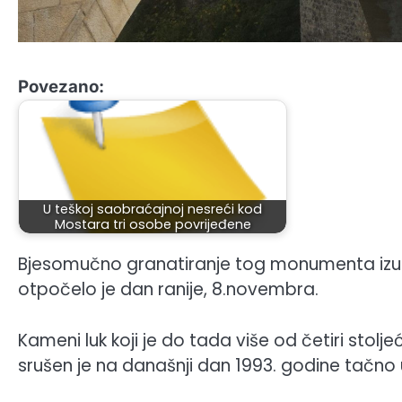
Povezano:
U teškoj saobraćajnoj nesreći kod
Mostara tri osobe povrijeđene
Bjesomučno granatiranje tog monumenta izuz
otpočelo je dan ranije, 8.novembra.
Kameni luk koji je do tada više od četiri stol
srušen je na današnji dan 1993. godine tačno u 