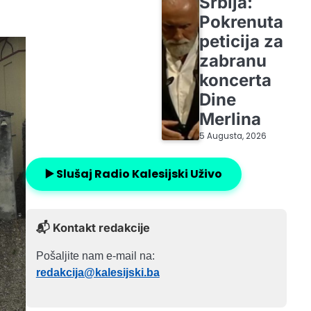
Srbija:
Pokrenuta
peticija za
zabranu
koncerta
Dine
Merlina
5 Augusta, 2026
▶️ Slušaj Radio Kalesijski Uživo
📬 Kontakt redakcije
Pošaljite nam e-mail na:
redakcija@kalesijski.ba