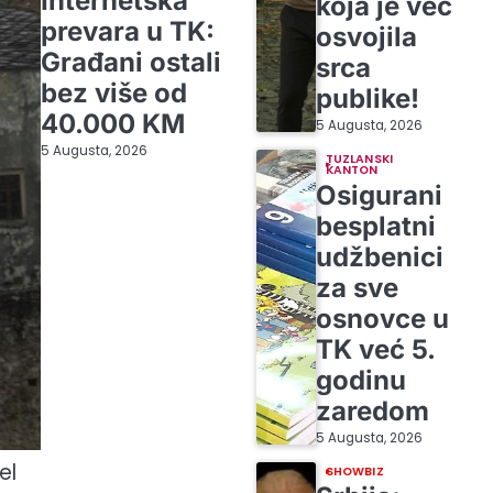
Internetska
koja je već
prevara u TK:
osvojila
Građani ostali
srca
bez više od
publike!
40.000 KM
5 Augusta, 2026
5 Augusta, 2026
TUZLANSKI
KANTON
Osigurani
besplatni
udžbenici
za sve
osnovce u
TK već 5.
godinu
zaredom
5 Augusta, 2026
el
SHOWBIZ