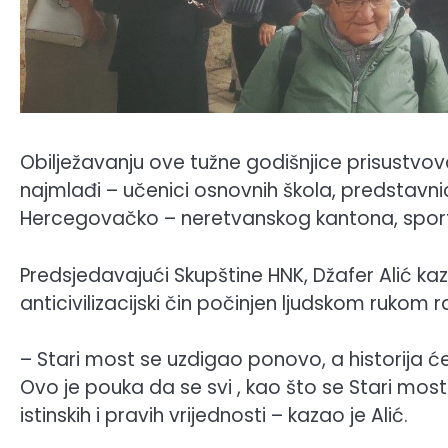
Obilježavanju ove tužne godišnjice prisustvov
najmlađi – učenici osnovnih škola, predstavni
Hercegovačko – neretvanskog kantona, sportsk
Predsjedavajući Skupštine HNK, Džafer Alić kaz
anticivilizacijski čin počinjen ljudskom rukom r
– Stari most se uzdigao ponovo, a historija će
Ovo je pouka da se svi , kao što se Stari mos
istinskih i pravih vrijednosti – kazao je Alić.