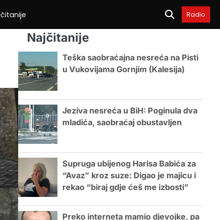
čitanije
Radio
Najčitanije
Teška saobraćajna nesreća na Pisti
u Vukovijama Gornjim (Kalesija)
Jeziva nesreća u BiH: Poginula dva
mladića, saobraćaj obustavljen
Supruga ubijenog Harisa Babića za
“Avaz” kroz suze: Digao je majicu i
rekao “biraj gdje ćeš me izbosti”
Preko interneta mamio djevojke, pa