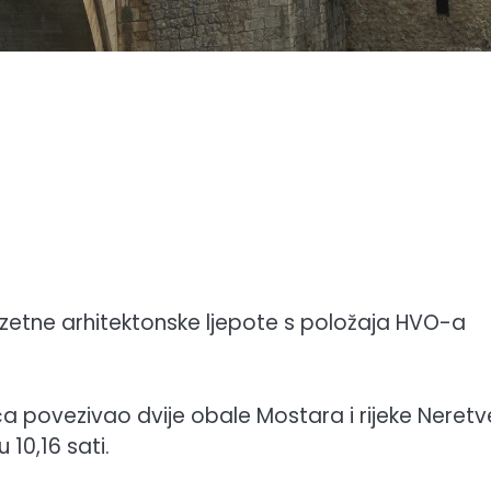
etne arhitektonske ljepote s položaja HVO-a
jeća povezivao dvije obale Mostara i rijeke Neretv
10,16 sati.