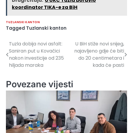
Drugi čitaju:
U UKC Tuzla boravio
koordinator TIKA-e za BiH
TUZLANSKI KANTON
Tagged
Tuzlanski kanton
Tuzla dobija novi asfalt:
U BiH stiže novi snijeg,
Navigacija
Saniran put u Kovačici
najavljeno gdje će biti
članaka
nakon investicije od 235
do 20 centimetara i
hiljada maraka
kada će pasti
Povezane vijesti