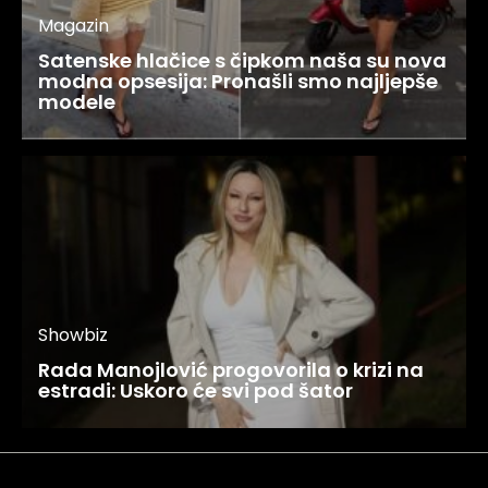
Magazin
Satenske hlačice s čipkom naša su nova
modna opsesija: Pronašli smo najljepše
modele
Showbiz
Rada Manojlović progovorila o krizi na
estradi: Uskoro će svi pod šator