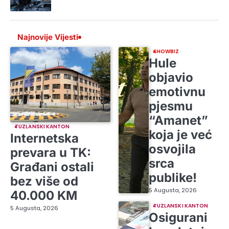
Najnovije Vijesti
SHOWBIZ
Hule
objavio
emotivnu
pjesmu
“Amanet”
TUZLANSKI KANTON
koja je već
Internetska
osvojila
prevara u TK:
srca
Građani ostali
publike!
bez više od
5 Augusta, 2026
40.000 KM
TUZLANSKI KANTON
5 Augusta, 2026
Osigurani