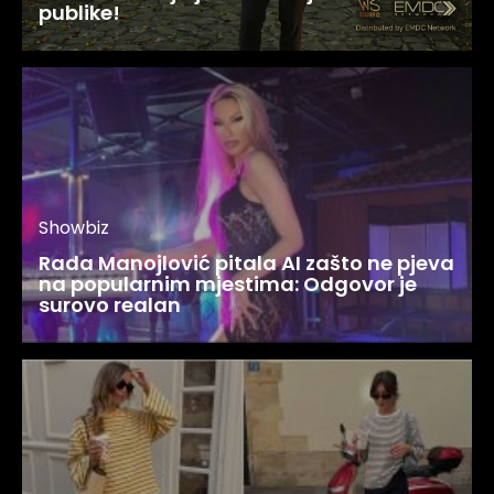
publike!
Showbiz
Rada Manojlović pitala AI zašto ne pjeva
na popularnim mjestima: Odgovor je
surovo realan