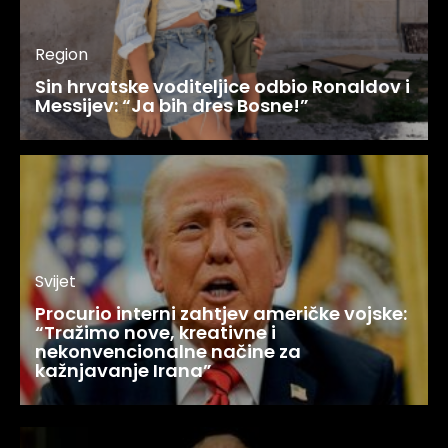
Region
Sin hrvatske voditeljice odbio Ronaldov i
Messijev: “Ja bih dres Bosne!”
Svijet
Procurio interni zahtjev američke vojske:
“Tražimo nove, kreativne i
nekonvencionalne načine za
kažnjavanje Irana”