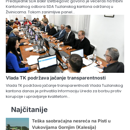
Predsjednik SDA Bakir Izetbegović govorio je večeras na tribini
Kantonalnog odbora SDA Tuzlanskog kantona održanoj u
Živinicama. Tokom zanimljive panel…
Vlada TK podržava jačanje transparentnosti
Vlada TK podržava jačanje transparentnosti Vlada Tuzlanskog
kantona danas je prihvatila Informaciju Ureda za borbu protiv
korupcije i upravljanje kvalitetom…
Najčitanije
Teška saobraćajna nesreća na Pisti u
Vukovijama Gornjim (Kalesija)