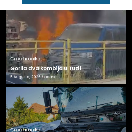
Crna hronika
Gorila dva kombija u Tuzli
5 Augusta, 2026
/
admin
Crna hronika