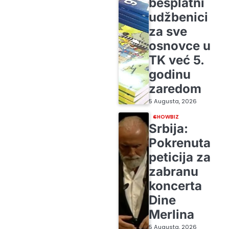
besplatni
udžbenici
za sve
osnovce u
TK već 5.
godinu
zaredom
5 Augusta, 2026
SHOWBIZ
Srbija:
Pokrenuta
peticija za
zabranu
koncerta
Dine
Merlina
5 Augusta, 2026