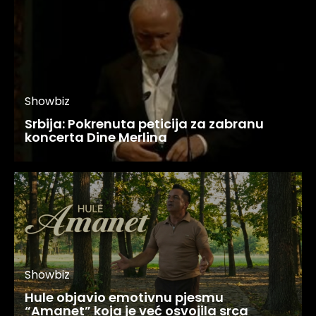
Showbiz
Srbija: Pokrenuta peticija za zabranu
koncerta Dine Merlina
Showbiz
Hule objavio emotivnu pjesmu
“Amanet” koja je već osvojila srca