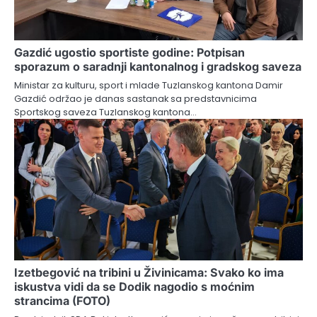
Gazdić ugostio sportiste godine: Potpisan
sporazum o saradnji kantonalnog i gradskog saveza
Ministar za kulturu, sport i mlade Tuzlanskog kantona Damir
Gazdić održao je danas sastanak sa predstavnicima
Sportskog saveza Tuzlanskog kantona…
Izetbegović na tribini u Živinicama: Svako ko ima
iskustva vidi da se Dodik nagodio s moćnim
strancima (FOTO)