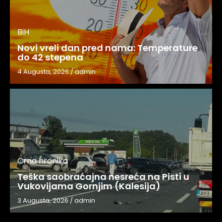
BiH
Novi vreli dan pred nama: Temperature
do 42 stepena
4 Augusta, 2026
/
admin
Crna hronika
Teška saobraćajna nesreća na Pisti u
Vukovijama Gornjim (Kalesija)
3 Augusta, 2026
/
admin