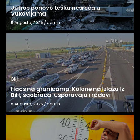
Jutros ponovo teška nesreća u
Vukovijama
5 Augusta, 2026
/
admin
BiH
Haos na granicama: Kolone na izlazu iz
BiH, saobraćaj usporavaju i radovi
5 Augusta, 2026
/
admin