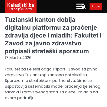
Skip
Kalesijski.ba
Radio
to
Kalesijski Portal
content
Tuzlanski kanton dobija
digitalnu platformu za praćenje
zdravlja djece i mladih: Fakultet i
Zavod za javno zdravstvo
potpisali strateški sporazum
17 Marta, 2026
Fakultet za tjelesni odgoj i sport i Zavod za javno
zdravstvo Tuzlanskog kantona potpisali su
Sporazum o strateškom partnerstvu, čime se
uspostavlja sistematski model praćenja tjelesnog
razvoja i zdravstvenog statusa djece i mladih na
ovom području.