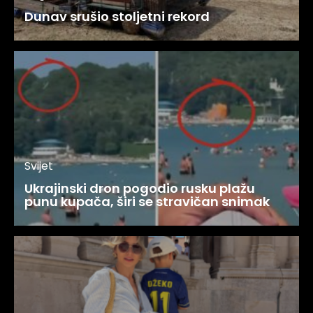
Dunav srušio stoljetni rekord
Svijet
Ukrajinski dron pogodio rusku plažu
punu kupača, širi se stravičan snimak