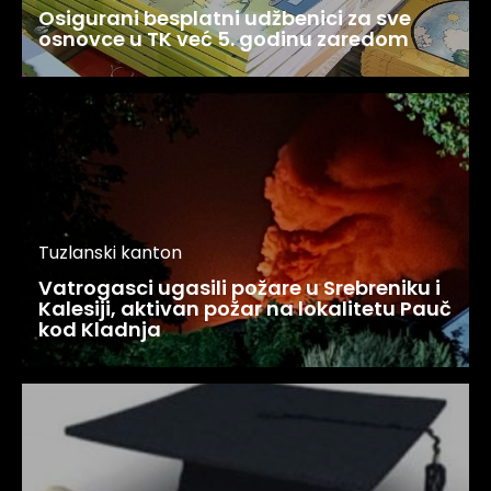
Osigurani besplatni udžbenici za sve
osnovce u TK već 5. godinu zaredom
Tuzlanski kanton
Vatrogasci ugasili požare u Srebreniku i
Kalesiji, aktivan požar na lokalitetu Pauč
kod Kladnja