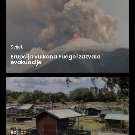
Svijet
Erupcija vulkana Fuego izazvala
evakuacije
Region