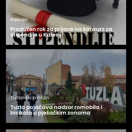
Kalesija
Produžen rok za prijave na konkurs za
stipendije u Kalesiji
Tuzlanski kanton
Tuzla pojačava nadzor romobila i
bicikala u pješačkim zonama