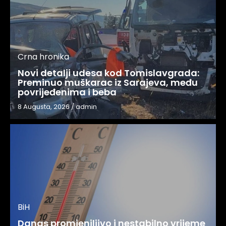
Crna hronika
Novi detalji udesa kod Tomislavgrada:
Preminuo muškarac iz Sarajeva, među
povrijeđenima i beba
8 Augusta, 2026
/
admin
BiH
Danas promjenjljivo i nestabilno vrijeme