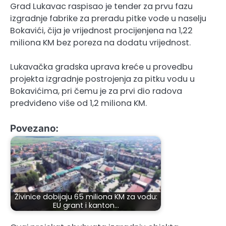
Grad Lukavac raspisao je tender za prvu fazu
izgradnje fabrike za preradu pitke vode u naselju
Bokavići, čija je vrijednost procijenjena na 1,22
miliona KM bez poreza na dodatu vrijednost.
Lukavačka gradska uprava kreće u provedbu
projekta izgradnje postrojenja za pitku vodu u
Bokavićima, pri čemu je za prvi dio radova
predviđeno više od 1,2 miliona KM.
Povezano:
Živinice dobijaju 65 miliona KM za vodu:
EU grant i kanton…