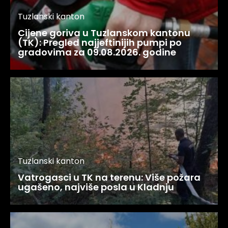
Tuzlanski kanton
Cijene goriva u Tuzlanskom kantonu
(TK): Pregled najjeftinijih pumpi po
gradovima za 09.08.2026. godine
Tuzlanski kanton
Vatrogasci u TK na terenu: Više požara
ugašeno, najviše posla u Kladnju