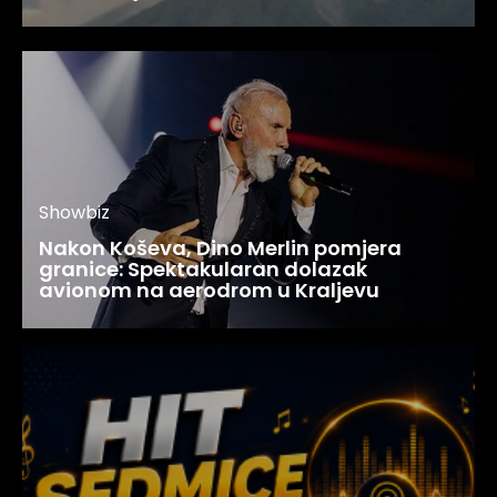
Showbiz
Nakon Koševa, Dino Merlin pomjera
granice: Spektakularan dolazak
avionom na aerodrom u Kraljevu