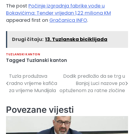
The post
Počinje izgradnja fabrike vode u
Bokavićima: Tender vrijedan 1,22 miliona KM
appeared first on
Gračanica INFO
.
Drugi čitaju:
13. Tuzlanska biciklijada
TUZLANSKI KANTON
Tagged
Tuzlanski kanton
Tuzla produžava
Dodik predložio da se trg u
Navigacija
radno vrijeme kafića
Banjoj Luci nazove po
članaka
za vrijeme Mundijala
optuženom za ratne zločine
Povezane vijesti