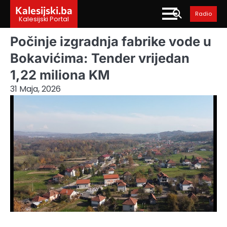
Skip
Kalesijski.ba
Radio
to
Kalesijski Portal
content
Počinje izgradnja fabrike vode u
Bokavićima: Tender vrijedan
1,22 miliona KM
31 Maja, 2026