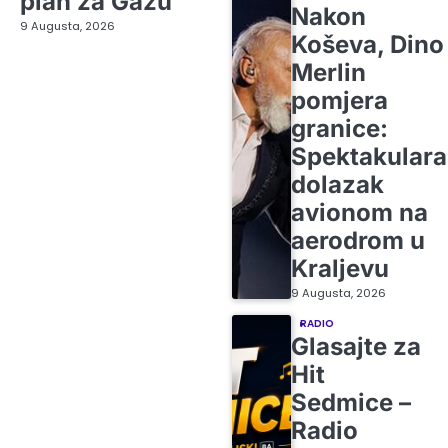
plan za Gazu
Nakon
9 Augusta, 2026
Koševa, Dino
Merlin
pomjera
granice:
Spektakular
dolazak
avionom na
aerodrom u
Kraljevu
9 Augusta, 2026
RADIO
Glasajte za
Hit
Sedmice –
Radio