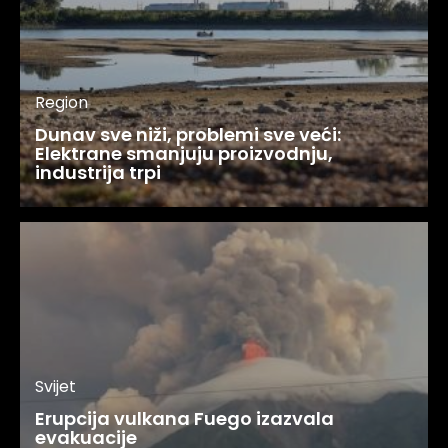
Region
Dunav sve niži, problemi sve veći:
Elektrane smanjuju proizvodnju,
industrija trpi
Svijet
Erupcija vulkana Fuego izazvala
evakuacije