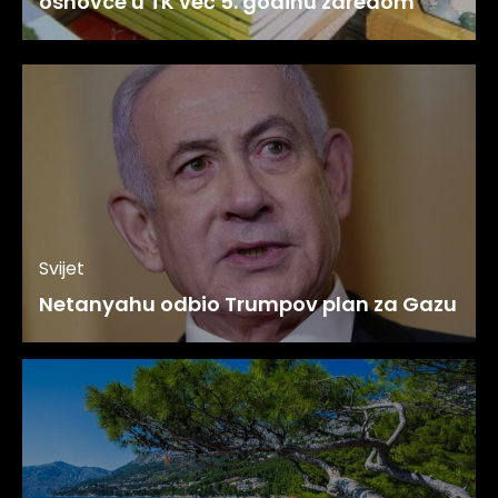
osnovce u TK već 5. godinu zaredom
Svijet
Netanyahu odbio Trumpov plan za Gazu