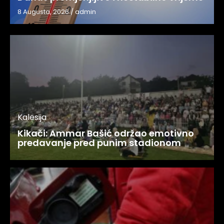
8 Augusta, 2026
/
admin
Kalesija
Kikači: Ammar Bašić održao emotivno
predavanje pred punim stadionom