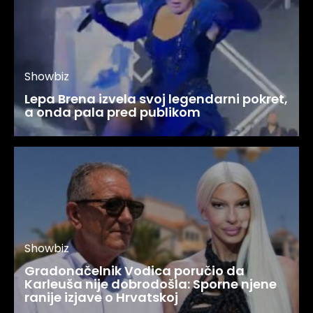
Showbiz
Lepa Brena izvela svoj legendarni pokret,
a onda pala pred publikom
Showbiz
Gradonačelnik Vodica poručio da
Karleuša nije dobrodošla: Sporne njene
ranije izjave o Hrvatskoj