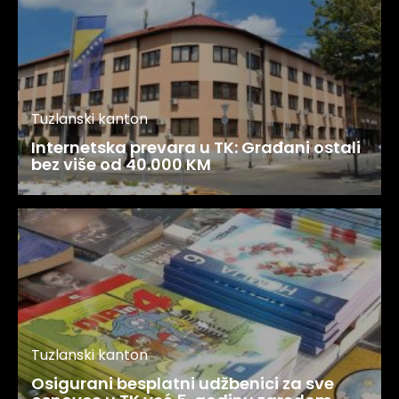
Tuzlanski kanton
Internetska prevara u TK: Građani ostali
bez više od 40.000 KM
Tuzlanski kanton
Osigurani besplatni udžbenici za sve