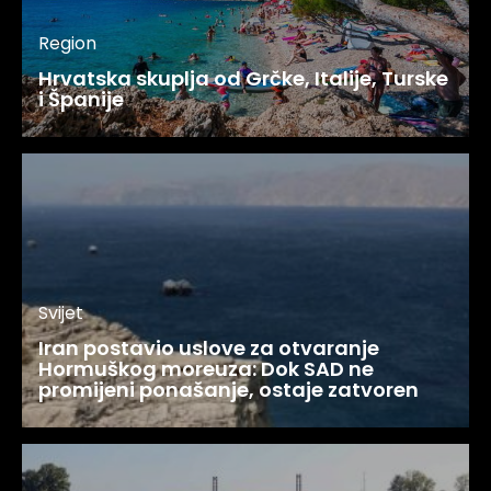
Region
Hrvatska skuplja od Grčke, Italije, Turske
i Španije
Svijet
Iran postavio uslove za otvaranje
Hormuškog moreuza: Dok SAD ne
promijeni ponašanje, ostaje zatvoren