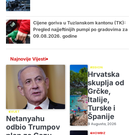
Cijene goriva u Tuzlanskom kantonu (TK):
Pregled najjeftinijih pumpi po gradovima za
09.08.2026. godine
Najnovije Vijesti
REGION
Hrvatska
skuplja od
Grčke,
Italije,
Turske i
SVIJET
Španije
Netanyahu
9 Augusta, 2026
odbio Trumpov
SHOWBIZ