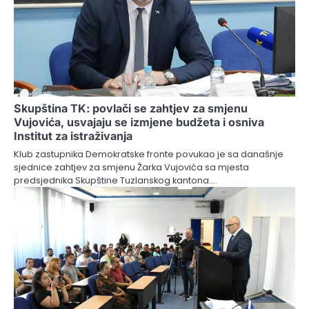
Skupština TK: povlači se zahtjev za smjenu
Vujovića, usvajaju se izmjene budžeta i osniva
Institut za istraživanja
Klub zastupnika Demokratske fronte povukao je sa današnje
sjednice zahtjev za smjenu Žarka Vujovića sa mjesta
predsjednika Skupštine Tuzlanskog kantona.…