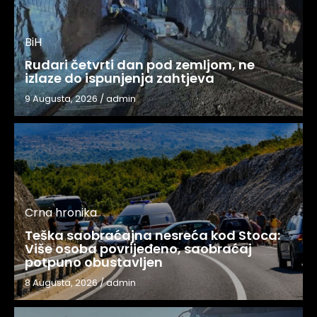
BiH
Rudari četvrti dan pod zemljom, ne
izlaze do ispunjenja zahtjeva
9 Augusta, 2026
/
admin
Crna hronika
Teška saobraćajna nesreća kod Stoca:
Više osoba povrijeđeno, saobraćaj
potpuno obustavljen
8 Augusta, 2026
/
admin