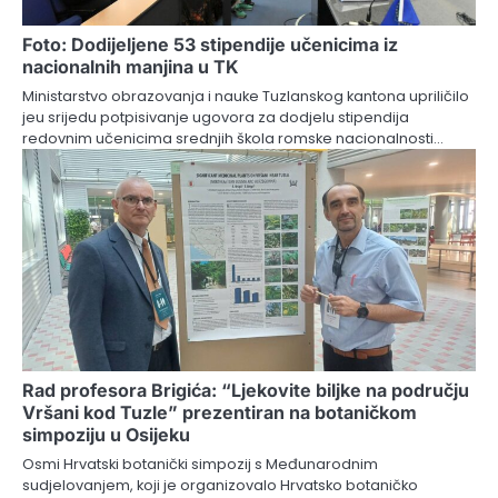
Foto: Dodijeljene 53 stipendije učenicima iz
nacionalnih manjina u TK
Ministarstvo obrazovanja i nauke Tuzlanskog kantona upriličilo
jeu srijedu potpisivanje ugovora za dodjelu stipendija
redovnim učenicima srednjih škola romske nacionalnosti…
Rad profesora Brigića: “Ljekovite biljke na području
Vršani kod Tuzle” prezentiran na botaničkom
simpoziju u Osijeku
Osmi Hrvatski botanički simpozij s Međunarodnim
sudjelovanjem, koji je organizovalo Hrvatsko botaničko