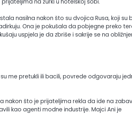
prijateljima na žurki u hotelskoj sobi.
ala nasilna nakon što su dvojica Rusa, koji su bi
 i zadirkuju. Ona je pokušala da pobjegne preko te
pokušaju uspjela je da zbriše i sakrije se na obližnj
su me pretukli ili bacili, povrede odgovaraju jed
 nakon što je prijateljima rekla da ide na zaba
ili kao agenti modne industrije. Majci Ani je