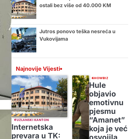
ostali bez više od 40.000 KM
Jutros ponovo teška nesreća u
Vukovijama
Najnovije Vijesti
SHOWBIZ
Hule
objavio
emotivnu
pjesmu
“Amanet”
TUZLANSKI KANTON
Internetska
koja je već
prevara u TK:
osvojila