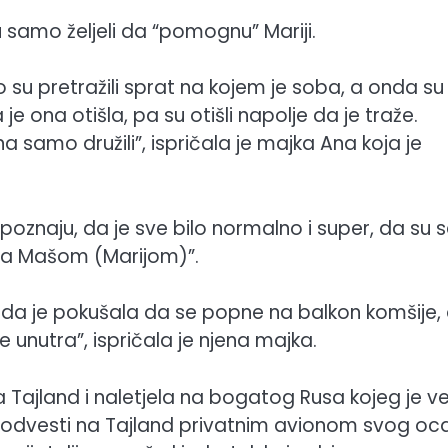
u samo željeli da “pomognu” Mariji.
rvo su pretražili sprat na kojem je soba, a onda su
a je ona otišla, pa su otišli napolje da je traže.
 samo družili”, ispričala je majka Ana koja je
 poznaju, da je sve bilo normalno i super, da su 
 sa Mašom (Marijom)”.
 su da je pokušala da se popne na balkon komšije, 
 unutra”, ispričala je njena majka.
a Tajland i naletjela na bogatog Rusa kojeg je v
e odvesti na Tajland privatnim avionom svog oca