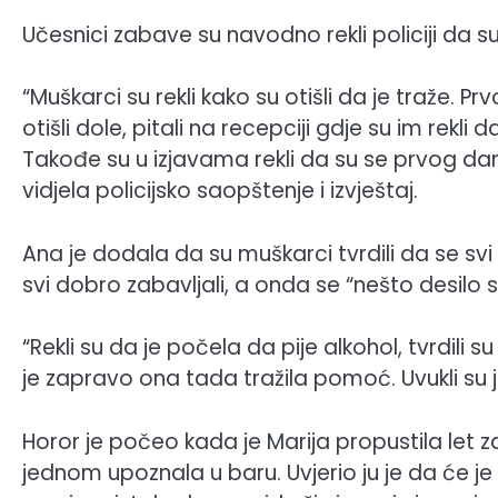
Učesnici zabave su navodno rekli policiji da s
“Muškarci su rekli kako su otišli da je traže. P
otišli dole, pitali na recepciji gdje su im rekli d
Takođe su u izjavama rekli da su se prvog dana
vidjela policijsko saopštenje i izvještaj.
Ana je dodala da su muškarci tvrdili da se svi
svi dobro zabavljali, a onda se “nešto desilo
“Rekli su da je počela da pije alkohol, tvrdili
je zapravo ona tada tražila pomoć. Uvukli su je
Horor je počeo kada je Marija propustila let z
jednom upoznala u baru. Uvjerio ju je da će j