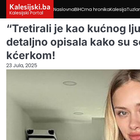
Skip
Kalesijski.ba
Naslovna
BiH
Crna hronika
Kalesija
Tuzla
to
Kalesijski Portal
content
“Tretirali je kao kućnog l
detaljno opisala kako su s
kćerkom!
23 Jula, 2025