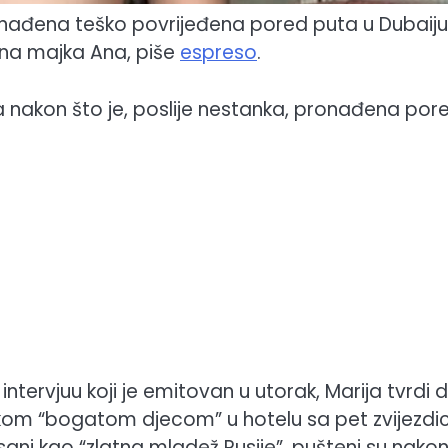
onađena teško povrijeđena pored puta u Dubaiju
njena majka Ana, piše
espreso
.
 nakon što je, poslije nestanka, pronađena por
tervjuu koji je emitovan u utorak, Marija tvrdi d
uskom “bogatom djecom” u hotelu sa pet zvijezdi
isani kao “zlatna mladež Rusije”, pušteni su nako