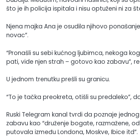
što je ih policija ispitala i nisu optuženi ni za št
Njena majka Ana je osudila njihovo ponašanje
novac”.
“Pronašli su sebi kućnog ljubimca, nekoga ko
pati, vide njen strah – gotovo kao zabavu”, re
U jednom trenutku prešli su granicu.
“To je tačka preokreta, otišli su predaleko”, d
Ruski Telegram kanal tvrdi da poznaje jednog 
zabavu kao “druženje bogate, razmažene, odv
putovala između Londona, Moskve, Ibice itd”.