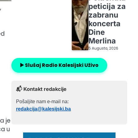
peticija za
,
zabranu
koncerta
Dine
ed
Merlina
5 Augusta, 2026
▶️ Slušaj Radio Kalesijski Uživo
📬 Kontakt redakcije
Pošaljite nam e-mail na:
redakcija@kalesijski.ba
a je
ca u
n