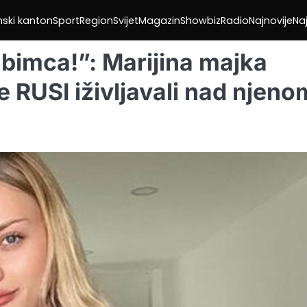
nski kanton
Sport
Region
Svijet
Magazin
Showbiz
Radio
Najnovije
Naj
jubimca!”: Marijina majka
e RUSI iživljavali nad njeno