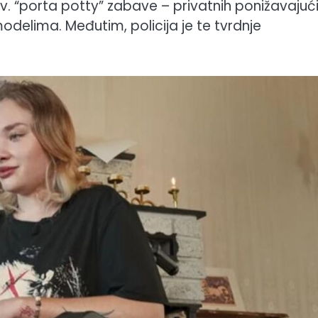
tzv. “porta potty” zabave – privatnih ponižavajuć
elima. Međutim, policija je te tvrdnje