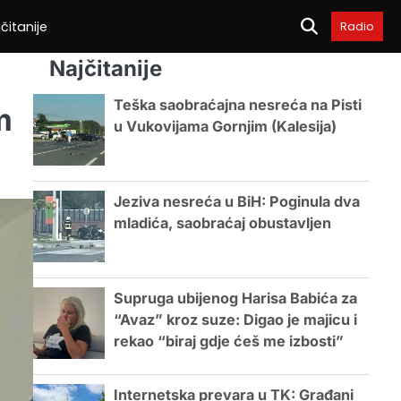
čitanije
Radio
Najčitanije
Teška saobraćajna nesreća na Pisti
m
u Vukovijama Gornjim (Kalesija)
Jeziva nesreća u BiH: Poginula dva
mladića, saobraćaj obustavljen
Supruga ubijenog Harisa Babića za
“Avaz” kroz suze: Digao je majicu i
rekao “biraj gdje ćeš me izbosti”
Internetska prevara u TK: Građani