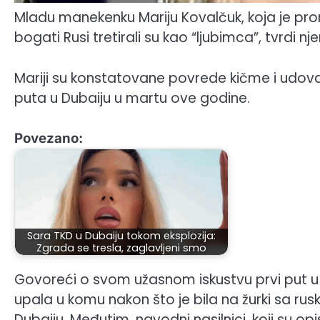
Mladu manekenku Mariju Kovalčuk, koja je pr
bogati Rusi tretirali su kao “ljubimca”, tvrdi 
Mariji su konstatovane povrede kičme i udova
puta u Dubaiju u martu ove godine.
Povezano:
Sara TKD u Dubaiju tokom eksplozija:
Zgrada se tresla, zaglavljeni smo
Govoreći o svom užasnom iskustvu prvi put u in
upala u komu nakon što je bila na žurki sa r
Dubaiju. Međutim, navodni nasilnici, koji su op