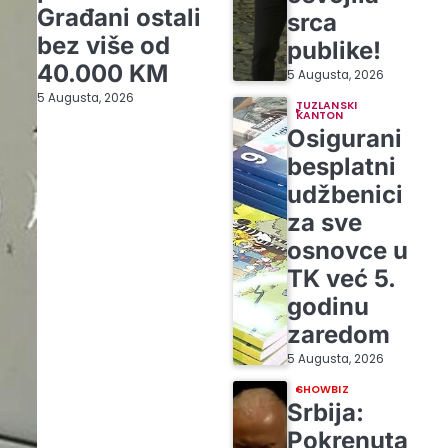
Građani ostali
srca
bez više od
publike!
40.000 KM
5 Augusta, 2026
5 Augusta, 2026
TUZLANSKI
KANTON
Osigurani
besplatni
udžbenici
za sve
osnovce u
TK već 5.
godinu
zaredom
5 Augusta, 2026
SHOWBIZ
Srbija:
Pokrenuta