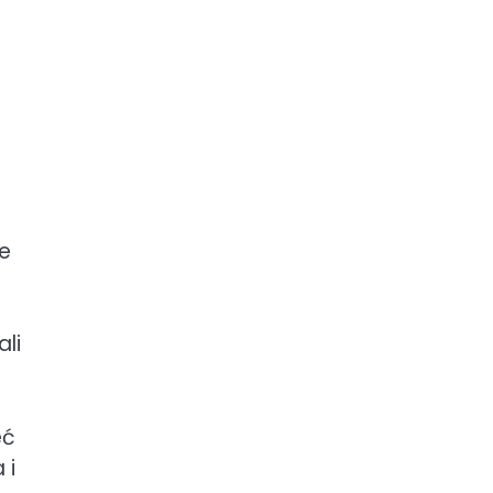
se
ali
eć
 i