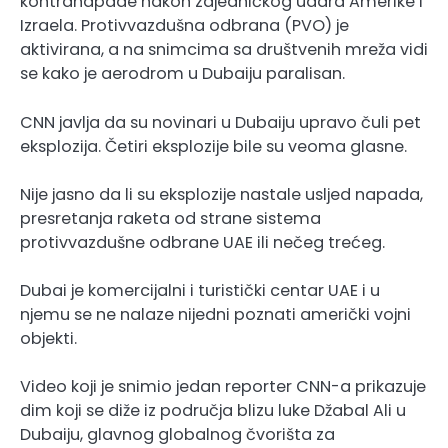
kontranapade nakon zajedničkog udara Amerike i
Izraela. Protivvazdušna odbrana (PVO) je
aktivirana, a na snimcima sa društvenih mreža vidi
se kako je aerodrom u Dubaiju paralisan.
CNN javlja da su novinari u Dubaiju upravo čuli pet
eksplozija. Četiri eksplozije bile su veoma glasne.
Nije jasno da li su eksplozije nastale usljed napada,
presretanja raketa od strane sistema
protivvazdušne odbrane UAE ili nečeg trećeg.
Dubai je komercijalni i turistički centar UAE i u
njemu se ne nalaze nijedni poznati američki vojni
objekti.
Video koji je snimio jedan reporter CNN-a prikazuje
dim koji se diže iz područja blizu luke Džabal Ali u
Dubaiju, glavnog globalnog čvorišta za