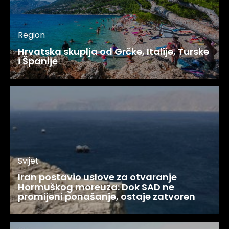
Region
Hrvatska skuplja od Grčke, Italije, Turske
i Španije
Svijet
Iran postavio uslove za otvaranje
Hormuškog moreuza: Dok SAD ne
promijeni ponašanje, ostaje zatvoren