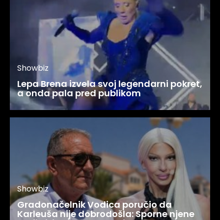
Showbiz
Lepa Brena izvela svoj legendarni pokret,
a onda pala pred publikom
Showbiz
Gradonačelnik Vodica poručio da
Karleuša nije dobrodošla: Sporne njene