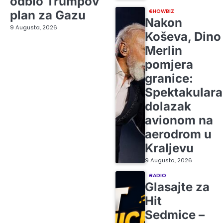
odbio Trumpov
SHOWBIZ
plan za Gazu
Nakon
9 Augusta, 2026
Koševa, Dino
Merlin
pomjera
granice:
Spektakular
dolazak
avionom na
aerodrom u
Kraljevu
9 Augusta, 2026
RADIO
Glasajte za
Hit
Sedmice –