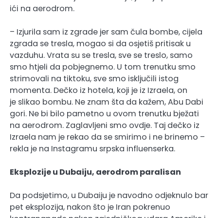
ići na aerodrom.
– Izjurila sam iz zgrade jer sam čula bombe, cijela
zgrada se tresla, mogao si da osjetiš pritisak u
vazduhu. Vrata su se tresla, sve se treslo, samo
smo htjeli da pobjegnemo. U tom trenutku smo
strimovali na tiktoku, sve smo isključili istog
momenta. Dečko iz hotela, koji je iz Izraela, on
je slikao bombu. Ne znam šta da kažem, Abu Dabi
gori. Ne bi bilo pametno u ovom trenutku bježati
na aerodrom. Zaglavljeni smo ovdje. Taj dečko iz
Izraela nam je rekao da se smirimo i ne brinemo –
rekla je na Instagramu srpska influenserka.
Eksplozije u Dubaiju, aerodrom paralisan
Da podsjetimo, u Dubaiju je navodno odjeknulo bar
pet eksplozija, nakon što je Iran pokrenuo