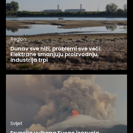
Region
Dunav sve niži, problemi sve veći:
Elektrane smanjuju proizvodnju,
industrija trpi
Svijet
Erupcija vulkana Fuego izazvala