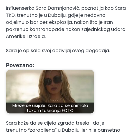
Influenserka Sara Damnjanović, poznatija kao Sara
TKD, trenutno je u Dubaiju, gdje je nedavno
odjeknulo bar pet eksplozija, nakon što je Iran
pokrenuo kontranapade nakon zajedničkog udara
Amerike i Izraela.
Sara je opisala svoj doživljaj ovog događaja.
Povezano:
Mreže se usijale: Sara Jo se snimala
tokom tuširanja FOTO
Sara kaže da se cijela zgrada tresla i da je
trenutno “zarobljena” u Dubaiju, jer nije pametno