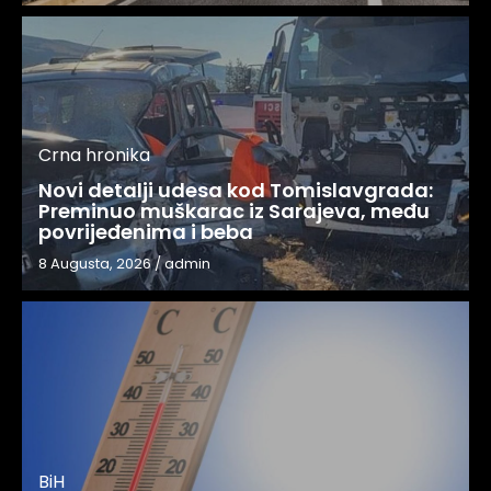
Crna hronika
Novi detalji udesa kod Tomislavgrada:
Preminuo muškarac iz Sarajeva, među
povrijeđenima i beba
8 Augusta, 2026
/
admin
BiH