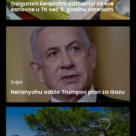
Osigurani besplatni udžbenici za sve
osnovce u TK već 5. godinu zaredom
Svijet
Netanyahu odbio Trumpov plan za Gazu