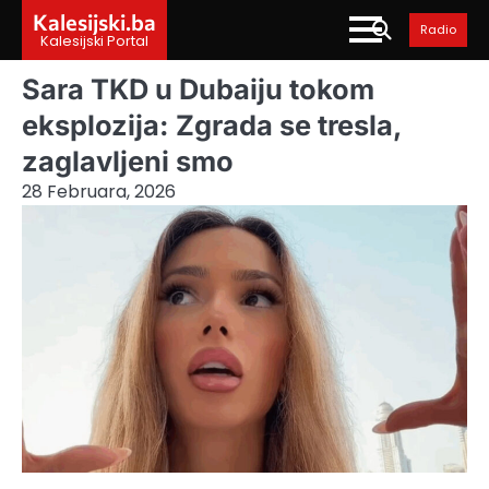
Skip
Kalesijski.ba
Radio
to
Kalesijski Portal
content
Sara TKD u Dubaiju tokom
eksplozija: Zgrada se tresla,
zaglavljeni smo
28 Februara, 2026