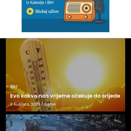
BiH
Evo kakvo nas vrijeme očekuje do srijede
9 Augusta, 2026
/
admin