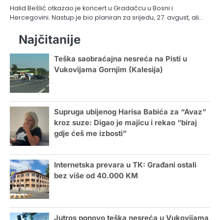
Halid Bešlić otkazao je koncert u Gradačcu u Bosni i
Hercegovini. Nastup je bio planiran za srijedu, 27. avgust, ali…
Najčitanije
Teška saobraćajna nesreća na Pisti u
Vukovijama Gornjim (Kalesija)
Supruga ubijenog Harisa Babića za “Avaz”
kroz suze: Digao je majicu i rekao “biraj
gdje ćeš me izbosti”
Internetska prevara u TK: Građani ostali
bez više od 40.000 KM
Jutros ponovo teška nesreća u Vukovijama