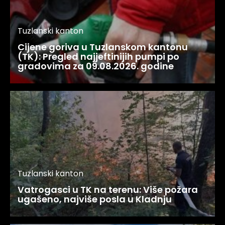
Tuzlanski kanton
Cijene goriva u Tuzlanskom kantonu
(TK): Pregled najjeftinijih pumpi po
gradovima za 09.08.2026. godine
Tuzlanski kanton
Vatrogasci u TK na terenu: Više požara
ugašeno, najviše posla u Kladnju