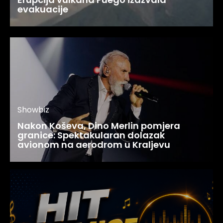
evakuacije
Showbiz
Nakon Koševa, Dino Merlin pomjera
granice: Spektakularan dolazak
avionom na aerodrom u Kraljevu