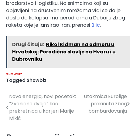
brodarstvo i logistiku. Na snimcima koji su
objavljeni na društvenim mrežama vidi se da je
došlo do kolapsa i na aerodromu u Dubaiju zbog
raketa koje je lansirao Iran, prenosi
Blic
.
Drugi čitaju:
Nikol Kidman na odmoru u
Hrvatskoj: Porodično slavlje na Hvaru i u
Dubrovniku
SHOWBIZ
Tagged
Showbiz
Nova energija, novi početak:
Utakmica Eurolige
Navigacija
“Zvanično dvoje” kao
prekinuta zbog
članaka
prekretnica u karijeri Marije
bombardovanja
Mikić