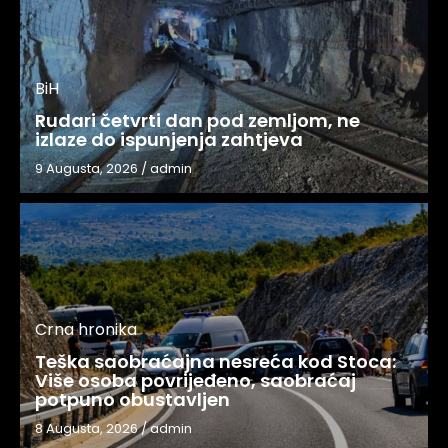
BiH
Rudari četvrti dan pod zemljom, ne
izlaze do ispunjenja zahtjeva
9 Augusta, 2026
/
admin
Crna hronika
Teška saobraćajna nesreća kod Stoca:
Više osoba povrijeđeno, saobraćaj
potpuno obustavljen
8 Augusta, 2026
/
admin