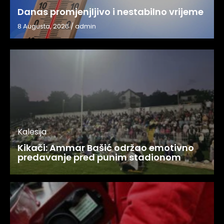
Danas promjenjljivo i nestabilno vrijeme
8 Augusta, 2026
/
admin
Kalesija
Kikači: Ammar Bašić održao emotivno
predavanje pred punim stadionom