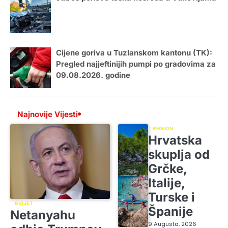
Cijene goriva u Tuzlanskom kantonu (TK):
Pregled najjeftinijih pumpi po gradovima za
09.08.2026. godine
Najnovije Vijesti
REGION
Hrvatska
skuplja od
Grčke,
Italije,
Turske i
SVIJET
Španije
Netanyahu
9 Augusta, 2026