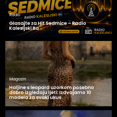
Radio
Glasajte za Hit Sedmice – Radio
Kalesijski Ba
Magazin
Haljine s leopard uzorkom posebno
dobro izgledaju ljeti: Izdvajamo 10
modela za svaki ukus