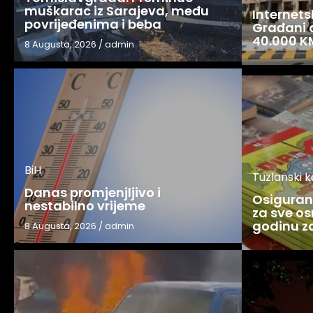
muškarac iz Sarajeva, među
Internets
povrijeđenima i beba
Građani o
40.000 K
8 Augusta, 2026
/
admin
BiH
Tuzlanski 
Danas promjenjljivo i
Osigurani
nestabilno vrijeme
za sve os
godinu 
8 Augusta, 2026
/
admin