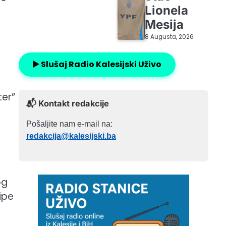
Lionela
Mesija
8 Augusta, 2026
▶️ Slušaj Radio Kalesijski Uživo
ter”
📬 Kontakt redakcije
Pošaljite nam e-mail na:
redakcija@kalesijski.ba
og
ipe