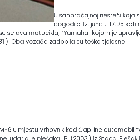
U saobraćajnoj nesreći koja 
dogodila 12. juna u 17.05 sati 
 su se dva motocikla, “Yamaha” kojom je upravl
(1981.). Oba vozača zadobila su teške tjelesne
 M-6 u mjestu Vrhovnik kod Čapljine automobil 
ne, udario je pješaka I.B. (2003.) iz Stoca. Pješak 