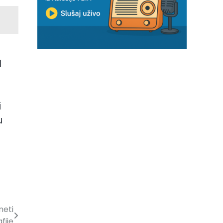
d
i
u
meti
fije