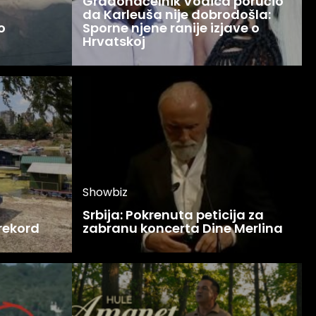
Gradonačelnik Vodica poručio
da Karleuša nije dobrodošla:
o
Sporne njene ranije izjave o
Hrvatskoj
Showbiz
Srbija: Pokrenuta peticija za
 rekord
zabranu koncerta Dine Merlina