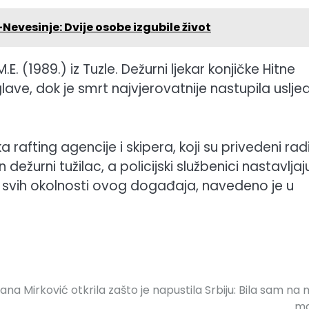
evesinje: Dvije osobe izgubile život
 (1989.) iz Tuzle. Dežurni ljekar konjičke Hitne
lave, dok je smrt najvjerovatnije nastupila uslje
ka rafting agencije i skipera, koji su privedeni rad
dežurni tužilac, a policijski službenici nastavljaj
a svih okolnosti ovog događaja, navedeno je u
na Mirković otkrila zašto je napustila Srbiju: Bila sam na 
ma