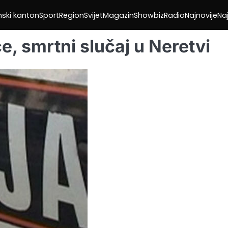
nski kanton
Sport
Region
Svijet
Magazin
Showbiz
Radio
Najnovije
Naj
, smrtni slučaj u Neretvi