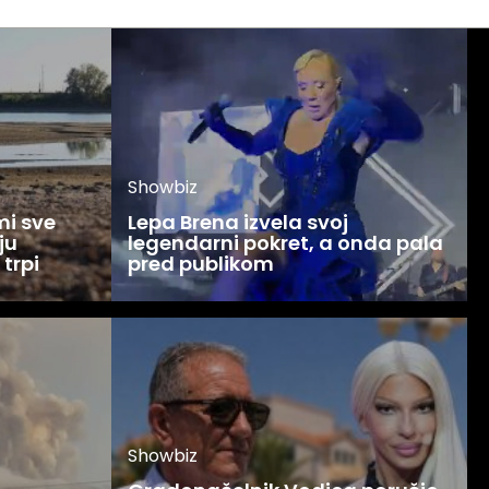
Showbiz
mi sve
Lepa Brena izvela svoj
ju
legendarni pokret, a onda pala
 trpi
pred publikom
Showbiz