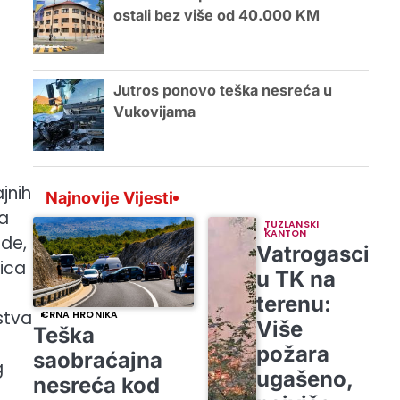
ostali bez više od 40.000 KM
Jutros ponovo teška nesreća u
Vukovijama
jnih
Najnovije Vijesti
ba
TUZLANSKI
KANTON
ede,
Vatrogasci
jica
u TK na
terenu:
stva
CRNA HRONIKA
Više
Teška
požara
saobraćajna
g
ugašeno,
nesreća kod