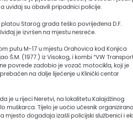
uviđaj su obavili pripadnici policije.
ma platou Starog grada teško povrijeđena D.F.
Uviđaj je izvršen na mjestu nesreće.
alnom putu M-17 u mjestu Orahovica kod Konjica
vljao Š.M. (1977.) iz Visokog, i kombi “VW Transpor
lesne povrede zadobio je vozač motocikla, koji je
rebačen na dalje liječenje u Klinički centar
ada je u rijeci Neretvi, na lokalitetu Kalajdžinog
o muškarca. Tijelo je uočio učesnik organiziran
mjesto događaja izašli policijski službenici i ek