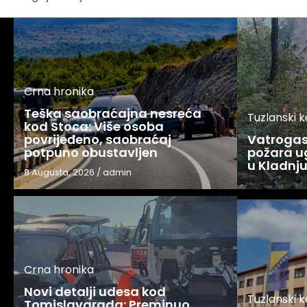
Crna hronika
Teška saobraćajna nesreća
Tuzlanski 
kod Stoca: Više osoba
povrijeđeno, saobraćaj
Vatrogasc
potpuno obustavljen
požara u
u Kladnj
8 Augusta, 2026
/
admin
Crna hronika
Novi detalji udesa kod
Tuzlanski 
Tomislavgrada: Preminuo