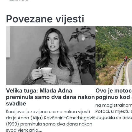
članaka
Povezane vijesti
Velika tuga: Mlada Adna
Ovo je motocik
preminula samo dva dana nakon
poginuo kod 
svadbe
Na magistralnom
Potoci, u mjestu B
Sarajevo je zavijeno u crno nakon vijesti
dogodila se teš
da je Adna (Alija) Rovčanin-Omerbegović
(1999) preminula samo dva dana nakon
svog vjenčanja.…