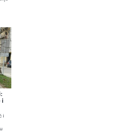
:
 i
 i
ru