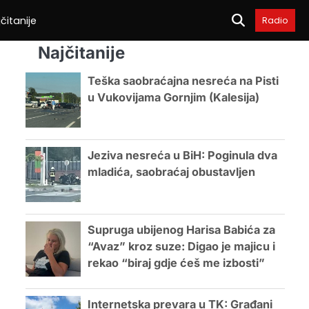
čitanije
Radio
Najčitanije
Teška saobraćajna nesreća na Pisti
u Vukovijama Gornjim (Kalesija)
Jeziva nesreća u BiH: Poginula dva
mladića, saobraćaj obustavljen
Supruga ubijenog Harisa Babića za
“Avaz” kroz suze: Digao je majicu i
rekao “biraj gdje ćeš me izbosti”
Internetska prevara u TK: Građani