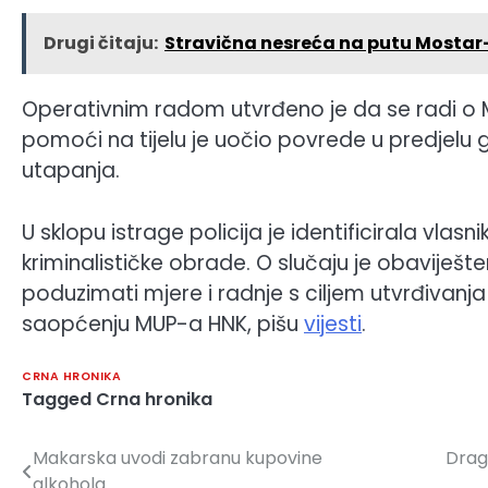
Drugi čitaju:
Stravična nesreća na putu Mostar-N
Operativnim radom utvrđeno je da se radi o M.E.
pomoći na tijelu je uočio povrede u predjelu g
utapanja.
U sklopu istrage policija je identificirala vlasni
kriminalističke obrade. O slučaju je obaviješten 
poduzimati mjere i radnje s ciljem utvrđivanj
saopćenju MUP-a HNK, pišu
vijesti
.
CRNA HRONIKA
Tagged
Crna hronika
Makarska uvodi zabranu kupovine
Draga
Navigacija
alkohola