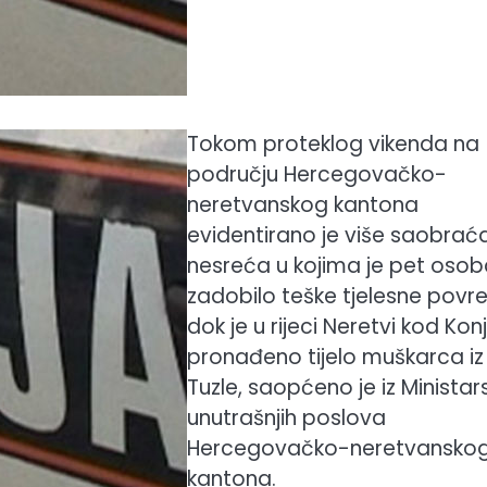
Tokom proteklog vikenda na
području Hercegovačko-
neretvanskog kantona
evidentirano je više saobraća
nesreća u kojima je pet oso
zadobilo teške tjelesne povr
dok je u rijeci Neretvi kod Kon
pronađeno tijelo muškarca iz
Tuzle, saopćeno je iz Ministar
unutrašnjih poslova
Hercegovačko-neretvansko
kantona.