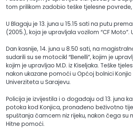
tom prilikom zadobio teške tjelesne povrede, a 
U Blagaju je 13. juna u 15.15 sati na putu pre
(2005.), koja je upravljala vozilom “CF Moto”. 
Dan kasnije, 14. juna u 8.50 sati, na magistr
sudarili su se motocikl “Benelli”, kojim je upra
kojim je upravljao M.D. iz Kiseljaka. Teške tje
nakon ukazane pomoći u Općoj bolnici Konjic p
Univerziteta u Sarajevu.
Policija je izvijestila i o događaju od 13. juna k
potoka kod Konjica, pronađeno beživotno tijel
spuštanja čamcem niz rijeku, nakon čega su na 
Hitne pomoći.