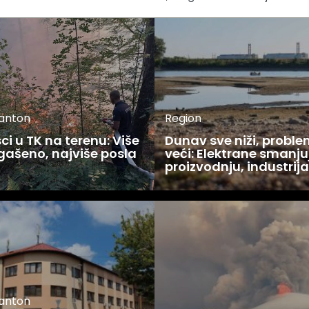
kanton
Region
i u TK na terenu: Više
Dunav sve niži, proble
gašeno, najviše posla
veći: Elektrane smanju
u
proizvodnju, industrija
kanton