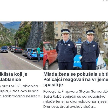
lista koji je
Mlada žena se pokušala ubiti
Jablanice
Policajci reagovali na vrijeme
spasili je
 putu M -17 Jablanica –
ijela, jutros oko 10 sati
Policajci iz Prnjavora Stojan Samardžić
ka saobraćajna nesreća…
Saša Rakić spriječili su samoubistvo
mlađe žene na akumulacionom jeze
Drenova, drugi ovakav slučaj…