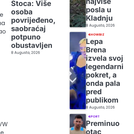
najviše
Stoca: Više
posla u
osoba
se
Kladnju
povrijeđeno,
na
8 Augusta, 2026
saobraćaj
jao
SHOWBIZ
potpuno
Lepa
obustavljen
Brena
8 Augusta, 2026
izvela svoj
legendarni
pokret, a
onda pala
pred
publikom
8 Augusta, 2026
SPORT
Preminuo
“VW
otac
je