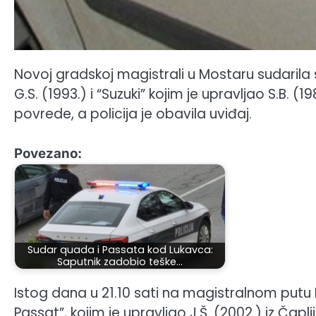
Novoj gradskoj magistrali u Mostaru sudarila
G.S. (1993.) i “Suzuki” kojim je upravljao S.B. 
povrede, a policija je obavila uviđaj.
Povezano:
Sudar quada i Passata kod Lukavca:
Saputnik zadobio teške…
Istog dana u 21.10 sati na magistralnom putu
Passat”, kojim je upravljao J.Š. (2002.) iz Čaplji