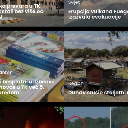
Svijet
ka prevara u TK:
stali bez više od
Erupcija vulkana Fueg
M
izazvala evakuacije
kanton
 besplatni udžbenici
Region
novce u TK već 5.
zaredom
Dunav srušio stoljetni